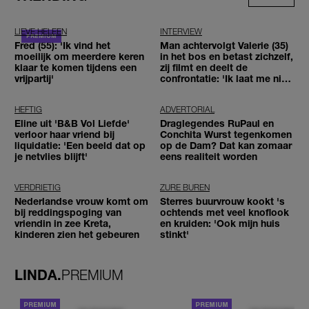
LIEVE HELEEN
INTERVIEW
Fred (55): 'Ik vind het
Man achtervolgt Valerie (35)
moeilijk om meerdere keren
in het bos en betast zichzelf,
klaar te komen tijdens een
zij filmt en deelt de
vrijpartij'
confrontatie: 'Ik laat me niet
tegenhouden'
HEFTIG
ADVERTORIAL
Eline uit 'B&B Vol Liefde'
Draglegendes RuPaul en
verloor haar vriend bij
Conchita Wurst tegenkomen
liquidatie: 'Een beeld dat op
op de Dam? Dat kan zomaar
je netvlies blijft'
eens realiteit worden
VERDRIETIG
ZURE BUREN
Nederlandse vrouw komt om
Sterres buurvrouw kookt 's
bij reddingspoging van
ochtends met veel knoflook
vriendin in zee Kreta,
en kruiden: 'Ook mijn huis
kinderen zien het gebeuren
stinkt'
LINDA.
PREMIUM