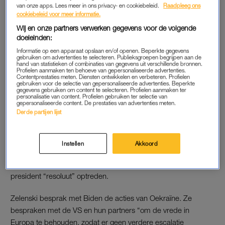
van onze apps. Lees meer in ons privacy- en cookiebeleid.
Raadpleeg ons
andere westerse landen zijn hoog opgelopen door het conflict
cookiebeleid voor meer informatie.
in Oekraïne. Sinds 2014 woedt er een burgeroorlog in het
Wij en onze partners verwerken gegevens voor de volgende
oosten van het land. Rusland is sinds eind vorig jaar bezig om
doeleinden:
veel troepen dicht bij de Oekraïense grens te plaatsen. De
Informatie op een apparaat opslaan en/of openen. Beperkte gegevens
NAVO-landen vrezen een Russische inval. De afgelopen tijd
gebruiken om advertenties te selecteren. Publieksgroepen begrijpen aan de
hand van statistieken of combinaties van gegevens uit verschillende bronnen.
hebben
meerdere westerse leiders steun uitgesproken
aan
Profielen aanmaken ten behoeve van gepersonaliseerde advertenties.
Contentprestaties meten. Diensten ontwikkelen en verbeteren. Profielen
Oekraïne en het Kremlin gewaarschuwd voor de gevolgen van
gebruiken voor de selectie van gepersonaliseerde advertenties. Beperkte
gegevens gebruiken om content te selecteren. Profielen aanmaken ter
een inval.
personalisatie van content. Profielen gebruiken ter selectie van
gepersonaliseerde content. De prestaties van advertenties meten.
Derde partijen lijst
JOE BIDEN
In een telefoongesprek begin januari liet Biden zijn Oekraïense
Instellen
Akkoord
ambtgenoot Volodimir Zelenski weten dat hij hen steunt. Als
Rusland Oekraïne binnenvalt, dan zal de Amerikaanse
president “resoluut” optreden.
Zelenski besprak met Biden de acties van Oekraïne. Ze
bespraken met de VS en hun partners “om de vrede in
Europa te behouden, zodat er geen verdere escalatie