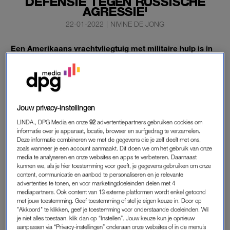
DEFENSIE TEGEN RUSSISCHE
AGRESSIE'
22-01-2022
|
NIVINE DE JONG
Een Amerikaans vrachtvliegtuig met militaire hulp is in
de nacht van vrijdag op zaterdag geland op het vliegveld
van Kiev.
De Amerikaanse ambassade in Oekraïne twitterde dat in
opdracht van president Joe Biden ongeveer 90 ton “aan
Jouw privacy-instellingen
dodelijke hulp is verstuurd”. Hieronder valt munitie voor
LINDA., DPG Media en onze
92
advertentiepartners gebruiken cookies om
degenen die vanuit de frontlinies Oekraïne verdedigen.
informatie over je apparaat, locatie, browser en surfgedrag te verzamelen.
Deze informatie combineren we met de gegevens die je zelf deelt met ons,
zoals wanneer je een account aanmaakt. Dit doen we om het gebruik van onze
media te analyseren en onze websites en apps te verbeteren. Daarnaast
MILITAIRE HULP
kunnen we, als je hier toestemming voor geeft, je gegevens gebruiken om onze
content, communicatie en aanbod te personaliseren en je relevante
De ambassade stelde dat met de zending wordt aangetoond
advertenties te tonen, en voor marketingdoeleinden delen met 4
dat de Amerikanen “Oekraïne willen helpen bij het versterken
mediapartners. Ook content van 13 externe platformen wordt enkel getoond
met jouw toestemming. Geef toestemming of stel je eigen keuze in. Door op
van zijn defensie tegen de groeiende Russische agressie”.
"Akkoord" te klikken, geef je toestemming voor onderstaande doeleinden. Wil
je niet alles toestaan, klik dan op “Instellen”. Jouw keuze kun je opnieuw
De spanningen tussen Rusland en de Verenigde Staten en
aanpassen via “Privacy-instellingen” onderaan onze websites of in de menu’s