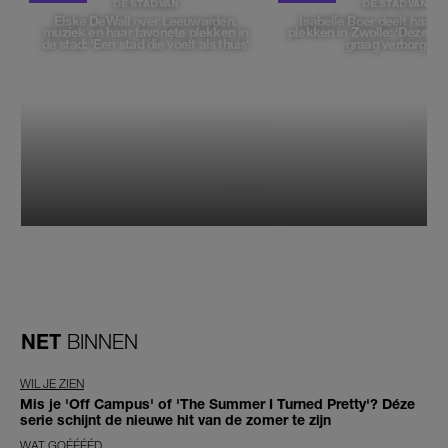
DE STAD VAN
DE STAD VAN
Elske DeWall over Leeuwarden,
Isabelle Boer deelt haar f
muziek en haar favoriete plekken in
plekken in Zwolle: 'Deze pl
de stad: 'Een stad die voelt als thuis'
graag verborgen'
NET
BINNEN
WIL JE ZIEN
Mis je 'Off Campus' of 'The Summer I Turned Pretty'? Déze
serie schijnt de nieuwe hit van de zomer te zijn
WAT GOÉÉÉÉD