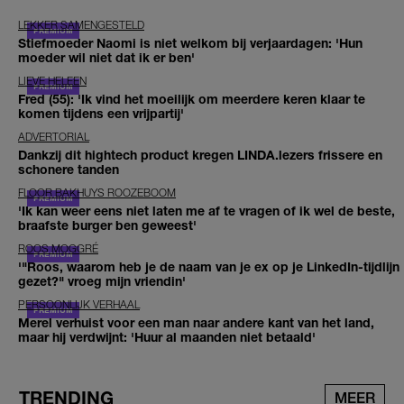
LEKKER SAMENGESTELD
Stiefmoeder Naomi is niet welkom bij verjaardagen: 'Hun
moeder wil niet dat ik er ben'
LIEVE HELEEN
Fred (55): 'Ik vind het moeilijk om meerdere keren klaar te
komen tijdens een vrijpartij'
ADVERTORIAL
Dankzij dit hightech product kregen LINDA.lezers frissere en
schonere tanden
FLOOR BAKHUYS ROOZEBOOM
'Ik kan weer eens niet laten me af te vragen of ik wel de beste,
braafste burger ben geweest'
ROOS MOGGRÉ
'"Roos, waarom heb je de naam van je ex op je LinkedIn-tijdlijn
gezet?" vroeg mijn vriendin'
PERSOONLIJK VERHAAL
Merel verhuist voor een man naar andere kant van het land,
maar hij verdwijnt: 'Huur al maanden niet betaald'
TRENDING
MEER