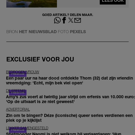
LEES OOK
GOED ARTIKEL? DELEN MAAR.
BRON
HET NIEUWSBLAD
FOTO
PEXELS
EXCLUSIEF VOOR JOU
BEDROGEN VROUW
Een paar uur na haar dood ontdekte Thom (32) dat zijn vriendin
vreemdging: 'Echt, mijn bek viel open'
DE ERFENIS
Amy’s zus voert al twintig jaar strijd om erfenis van 10.000 euro:
'Op de uitvaart is ze niet geweest'
ADVERTORIAL
Zin om te bingen? Déze (iconische) queer series verdienen een
plek op je kijklijst
LEKKER SAMENGESTELD
Stiefmoeder Naomi is niet welkom bij verjaardagen: 'Hun