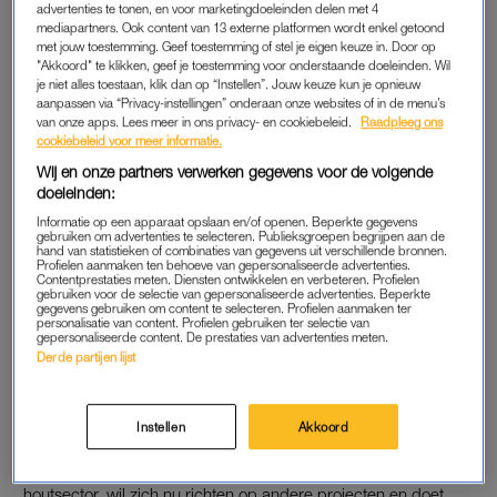
advertenties te tonen, en voor marketingdoeleinden delen met 4
Véronique Meyfroidt van makelaar VM Immobilier kreeg het
mediapartners. Ook content van 13 externe platformen wordt enkel getoond
verzoek van de eigenaar om het eiland te verkopen, maar
met jouw toestemming. Geef toestemming of stel je eigen keuze in. Door op
geloofde het in eerste instantie nauwelijks. ‘Ik wist niet eens dat
"Akkoord" te klikken, geef je toestemming voor onderstaande doeleinden. Wil
je niet alles toestaan, klik dan op “Instellen”. Jouw keuze kun je opnieuw
het eiland in privébezit was. Pas toen hij mij de eigendomsakte
aanpassen via “Privacy-instellingen” onderaan onze websites of in de menu’s
liet zien, besefte ik dat het echt zo was’, vertelt ze aan
Het
van onze apps. Lees meer in ons privacy- en cookiebeleid.
Raadpleeg ons
cookiebeleid voor meer informatie.
Nieuwsblad.
Wij en onze partners verwerken gegevens voor de volgende
doeleinden:
🌴 “Déjà plus de 20 acheteurs potentiels”: une île
Informatie op een apparaat opslaan en/of openen. Beperkte gegevens
gebruiken om advertenties te selecteren. Publieksgroepen begrijpen aan de
en vente pour 95.000 euros à… Namur
hand van statistieken of combinaties van gegevens uit verschillende bronnen.
Profielen aanmaken ten behoeve van gepersonaliseerde advertenties.
https://t.co/oshRvZXg0g
Contentprestaties meten. Diensten ontwikkelen en verbeteren. Profielen
gebruiken voor de selectie van gepersonaliseerde advertenties. Beperkte
pic.twitter.com/29Tj0dfXgD
gegevens gebruiken om content te selecteren. Profielen aanmaken ter
personalisatie van content. Profielen gebruiken ter selectie van
gepersonaliseerde content. De prestaties van advertenties meten.
— 7sur7 (@7sur7)
July 8, 2026
Derde partijen lijst
Instellen
Akkoord
Op Île de Houx werd vroeger een plantage met Canadese
populieren uitgebaat. De huidige eigenaar, die actief was in de
houtsector, wil zich nu richten op andere projecten en doet