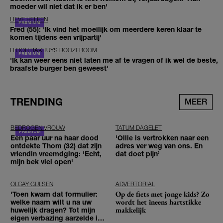
moeder wil niet dat ik er ben'
LIEVE HELEEN
Fred (55): 'Ik vind het moeilijk om meerdere keren klaar te
komen tijdens een vrijpartij'
FLOOR BAKHUYS ROOZEBOOM
'Ik kan weer eens niet laten me af te vragen of ik wel de beste,
braafste burger ben geweest'
TRENDING
MEER
BEDROGEN VROUW
TATUM DAGELET
Een paar uur na haar dood
'Ollie is vertrokken naar een
ontdekte Thom (32) dat zijn
adres ver weg van ons. En
vriendin vreemdging: 'Echt,
dat doet pijn’
mijn bek viel open'
OLCAY GULSEN
ADVERTORIAL
Op de fiets met jonge kids? Zo
'Toen kwam dat formulier:
wordt het ineens hartstikke
welke naam wilt u na uw
makkelijk
huwelijk dragen? Tot mijn
eigen verbazing aarzelde ik