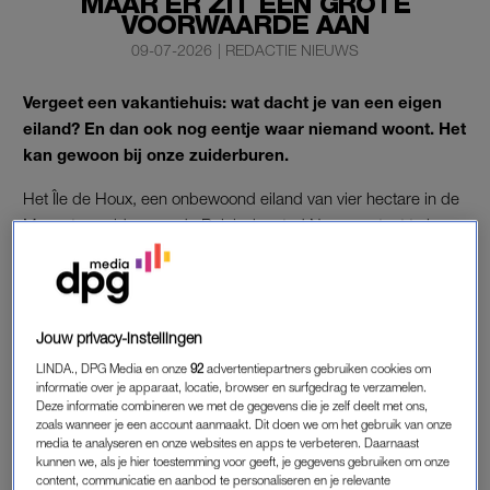
MAAR ER ZIT ÉÉN GROTE
VOORWAARDE AAN
09-07-2026
|
REDACTIE NIEUWS
Vergeet een vakantiehuis: wat dacht je van een eigen
eiland? En dan ook nog eentje waar niemand woont. Het
kan gewoon bij onze zuiderburen.
Het Île de Houx, een onbewoond eiland van vier hectare in de
Maas, ten zuiden van de Belgische stad Namen, staat te koop.
Vraagprijs: 95.000 euro.
ONBEWOOND EILAND ÎLE DE HOUX TE
Jouw privacy-instellingen
KOOP
LINDA., DPG Media en onze
92
advertentiepartners gebruiken cookies om
Mag jij je straks officieel eilandeigenaar noemen? Je komt dan
informatie over je apparaat, locatie, browser en surfgedrag te verzamelen.
in een illuster rijtje terecht. Zo bezit de Britse zakenman
Deze informatie combineren we met de gegevens die je zelf deelt met ons,
zoals wanneer je een account aanmaakt. Dit doen we om het gebruik van onze
Richard Branson een privé-eiland, net als acteur Johnny
media te analyseren en onze websites en apps te verbeteren. Daarnaast
Depp.
kunnen we, als je hier toestemming voor geeft, je gegevens gebruiken om onze
content, communicatie en aanbod te personaliseren en je relevante