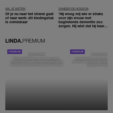
geen moment'
WIL JE WETEN
SANDER DE HOSSON
Of je nu naar het strand gaat
'Hij vroeg mij wie er straks
of naar werk: dit kledingstuk
voor zijn vrouw met
is onmisbaar
beginnende dementie zou
zorgen. Hij wist dat hij haar
zou moeten loslaten'
LINDA.
PREMIUM
DE STAD VAN
DE STAD VAN
Elske DeWall over Leeuwarden,
Isabelle Boer deelt haar f
muziek en haar favoriete plekken in
plekken in Zwolle: 'Deze pl
de stad: 'Een stad die voelt als thuis'
graag verborgen'