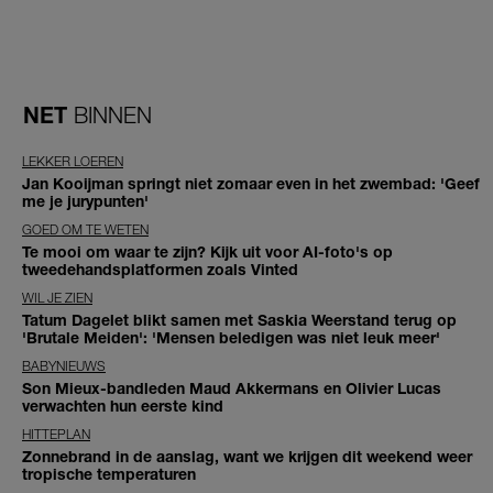
NET
BINNEN
LEKKER LOEREN
Jan Kooijman springt niet zomaar even in het zwembad: 'Geef
me je jurypunten'
GOED OM TE WETEN
Te mooi om waar te zijn? Kijk uit voor AI-foto's op
tweedehandsplatformen zoals Vinted
WIL JE ZIEN
Tatum Dagelet blikt samen met Saskia Weerstand terug op
'Brutale Meiden': 'Mensen beledigen was niet leuk meer'
BABYNIEUWS
Son Mieux-bandleden Maud Akkermans en Olivier Lucas
verwachten hun eerste kind
HITTEPLAN
Zonnebrand in de aanslag, want we krijgen dit weekend weer
tropische temperaturen