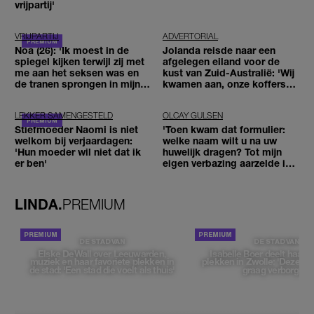
vrijpartij'
VRIJPARTIJ
ADVERTORIAL
Noa (26): 'Ik moest in de
Jolanda reisde naar een
spiegel kijken terwijl zij met
afgelegen eiland voor de
me aan het seksen was en
kust van Zuid-Australië: 'Wij
de tranen sprongen in mijn
kwamen aan, onze koffers
ogen'
niet'
LEKKER SAMENGESTELD
OLCAY GULSEN
Stiefmoeder Naomi is niet
'Toen kwam dat formulier:
welkom bij verjaardagen:
welke naam wilt u na uw
'Hun moeder wil niet dat ik
huwelijk dragen? Tot mijn
er ben'
eigen verbazing aarzelde ik
geen moment'
LINDA.
PREMIUM
DE STAD VAN
DE STAD VAN
Elske DeWall over Leeuwarden,
Isabelle Boer deelt haar f
muziek en haar favoriete plekken in
plekken in Zwolle: 'Deze pl
de stad: 'Een stad die voelt als thuis'
graag verborgen'