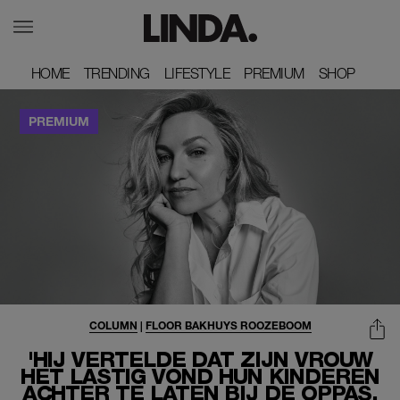
HOME
HOME
TRENDING
TRENDING
LIFESTYLE
LIFESTYLE
PREMIUM
PREMIUM
SHOP
SHOP
COLUMN
|
FLOOR BAKHUYS ROOZEBOOM
'HIJ VERTELDE DAT ZIJN VROUW
HET LASTIG VOND HUN KINDEREN
ACHTER TE LATEN BIJ DE OPPAS,