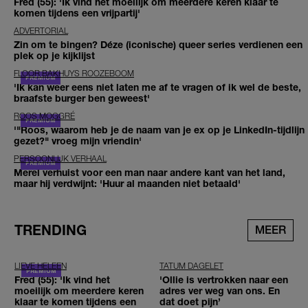
Fred (55): 'Ik vind het moeilijk om meerdere keren klaar te
komen tijdens een vrijpartij'
ADVERTORIAL
Zin om te bingen? Déze (iconische) queer series verdienen een
plek op je kijklijst
FLOOR BAKHUYS ROOZEBOOM
'Ik kan weer eens niet laten me af te vragen of ik wel de beste,
braafste burger ben geweest'
ROOS MOGGRÉ
'"Roos, waarom heb je de naam van je ex op je LinkedIn-tijdlijn
gezet?" vroeg mijn vriendin'
PERSOONLIJK VERHAAL
Merel verhuist voor een man naar andere kant van het land,
maar hij verdwijnt: 'Huur al maanden niet betaald'
TRENDING
MEER
LIEVE HELEEN
TATUM DAGELET
Fred (55): 'Ik vind het
'Ollie is vertrokken naar een
moeilijk om meerdere keren
adres ver weg van ons. En
klaar te komen tijdens een
dat doet pijn’