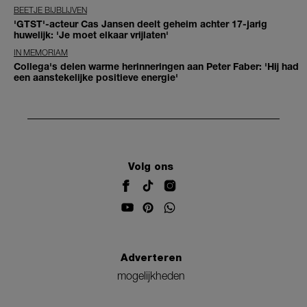
BEETJE BIJBLIJVEN
'GTST'-acteur Cas Jansen deelt geheim achter 17-jarig
huwelijk: 'Je moet elkaar vrijlaten'
IN MEMORIAM
Collega's delen warme herinneringen aan Peter Faber: 'Hij had
een aanstekelijke positieve energie'
Volg ons
Adverteren
mogelijkheden