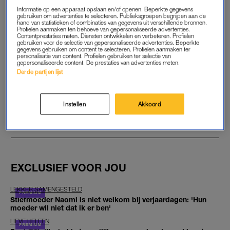
Informatie op een apparaat opslaan en/of openen. Beperkte gegevens
gebruiken om advertenties te selecteren. Publieksgroepen begrijpen aan de
hand van statistieken of combinaties van gegevens uit verschillende bronnen.
START GRATIS MAAND
Profielen aanmaken ten behoeve van gepersonaliseerde advertenties.
Contentprestaties meten. Diensten ontwikkelen en verbeteren. Profielen
gebruiken voor de selectie van gepersonaliseerde advertenties. Beperkte
Daarna €5,95 per maand
gegevens gebruiken om content te selecteren. Profielen aanmaken ter
personalisatie van content. Profielen gebruiken ter selectie van
gepersonaliseerde content. De prestaties van advertenties meten.
Al abonnee? Log in
Derde partijen lijst
Instellen
Akkoord
GOED ARTIKEL? DELEN MAAR.
EXCLUSIEF VOOR JOU
LEKKER SAMENGESTELD
Stiefmoeder Naomi is niet welkom bij verjaardagen: 'Hun
moeder wil niet dat ik er ben'
LIEVE HELEEN