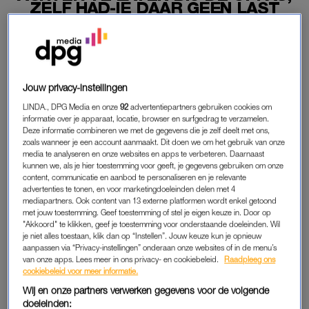
ZELF HAD-IE DAAR GEEN LAST
VAN'
09-07-2026
|
FLOOR BAKHUYS ROOZEBOOM
PREMIUM
Jouw privacy-instellingen
LEES VERDER MET
LINDA., DPG Media en onze
92
advertentiepartners gebruiken cookies om
informatie over je apparaat, locatie, browser en surfgedrag te verzamelen.
Deze informatie combineren we met de gegevens die je zelf deelt met ons,
PREMIUM
zoals wanneer je een account aanmaakt. Dit doen we om het gebruik van onze
media te analyseren en onze websites en apps te verbeteren. Daarnaast
kunnen we, als je hier toestemming voor geeft, je gegevens gebruiken om onze
content, communicatie en aanbod te personaliseren en je relevante
Krijg onbeperkt toegang tot alle
advertenties te tonen, en voor marketingdoeleinden delen met 4
artikelen
mediapartners. Ook content van 13 externe platformen wordt enkel getoond
met jouw toestemming. Geef toestemming of stel je eigen keuze in. Door op
Lees LINDA.magazine online
"Akkoord" te klikken, geef je toestemming voor onderstaande doeleinden. Wil
je niet alles toestaan, klik dan op “Instellen”. Jouw keuze kun je opnieuw
aanpassen via “Privacy-instellingen” onderaan onze websites of in de menu’s
Geniet van te gekke winacties en
van onze apps. Lees meer in ons privacy- en cookiebeleid.
Raadpleeg ons
lekkere puzzels
cookiebeleid voor meer informatie.
Wij en onze partners verwerken gegevens voor de volgende
Maandelijks opzegbaar
doeleinden: