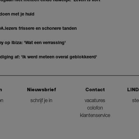
 doen met je huid
DA.lezers frissere en schonere tanden
y op Ibiza: 'Wat een verrassing'
diging af: 'Ik werd meteen overal geblokkeerd'
n
Nieuwsbrief
Contact
LIND
en
schrijf je in
vacatures
st
colofon
klantenservice