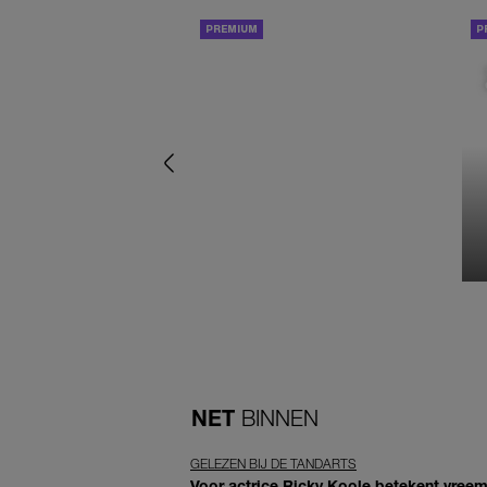
ACHTERGROND
NET
BINNEN
GELEZEN BIJ DE TANDARTS
Voor actrice Ricky Koole betekent vreemd