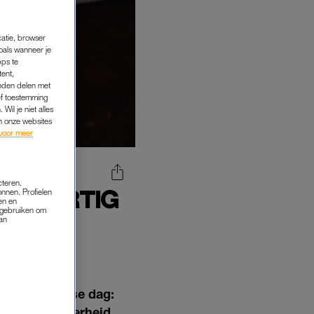
catie, browser
oals wanneer je
pps te
tent,
inden delen met
ef toestemming
Wil je niet alles
an onze websites
voor meer
cteren.
DE DERTIG
onnen. Profielen
en en
T DEZE
s gebruiken om
van
EGEN
een alledaagse dag:
tje extra zekerheid