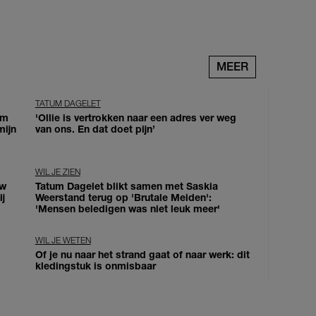
MEER
TATUM DAGELET
om
'Ollie is vertrokken naar een adres ver weg
mijn
van ons. En dat doet pijn’
WIL JE ZIEN
uw
Tatum Dagelet blikt samen met Saskia
j
Weerstand terug op 'Brutale Meiden':
'Mensen beledigen was niet leuk meer'
WIL JE WETEN
Of je nu naar het strand gaat of naar werk: dit
kledingstuk is onmisbaar