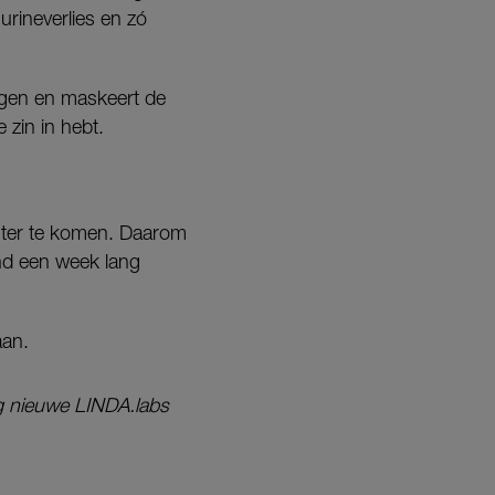
urineverlies en zó
angen en maskeert de
 zin in hebt.
chter te komen. Daarom
and een week lang
an.
g nieuwe LINDA.labs