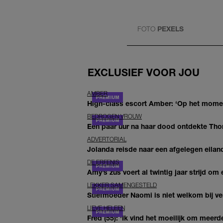
FOTO
PEXELS
EXCLUSIEF VOOR JOU
AMBER
High-class escort Amber: ‘Op het moment
BEDROGEN VROUW
Een paar uur na haar dood ontdekte Thom 
ADVERTORIAL
Jolanda reisde naar een afgelegen eiland
DE ERFENIS
Amy’s zus voert al twintig jaar strijd om 
LEKKER SAMENGESTELD
Stiefmoeder Naomi is niet welkom bij ver
LIEVE HELEEN
Fred (55): 'Ik vind het moeilijk om meerde