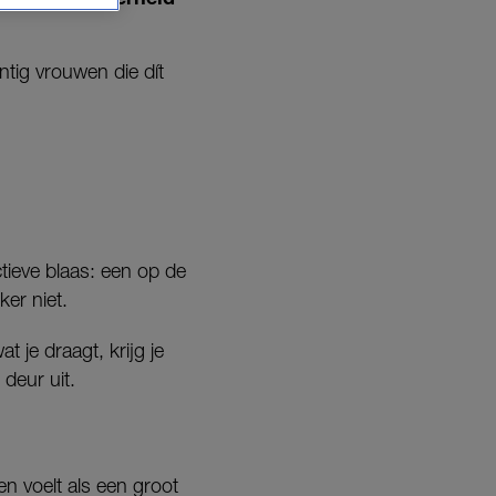
ntig vrouwen die dít
ieve blaas: een op de
ker niet.
t je draagt, krijg je
 deur uit.
en voelt als een groot