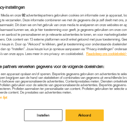
cy-instellingen
 Media en onze
92
advertentiepartners gebruiken cookies om informatie over je apparaat, lo
g te verzamelen. Deze informatie combineren we met de gegevens die je zelf deelt met ons, z
aanmaakt. Dit doen we om het gebruik van onze media te analyseren en onze websites en a
Daarnaast kunnen we, als je hier toestemming voor geeft, je gegevens gebruiken om onze con
 en aanbod te personaliseren en je relevante advertenties te tonen, en voor marketingdoele
ers. Ook content van 13 externe platformen wordt enkel getoond met jouw toestemming. Ge
gen keuze in. Door op "Akkoord" te klikken, geef je toestemming voor onderstaande doeleinden. 
k dan op “Instellen”. Jouw keuze kun je opnieuw aanpassen via “Privacy-instellingen” ondera
u’s van onze apps. Lees meer in ons privacy- en cookiebeleid.
Raadpleeg ons cookiebeleid 
e partners verwerken gegevens voor de volgende doeleinden:
ADVERTORIAL
|
TENA
p een apparaat opslaan en/of openen. Beperkte gegevens gebruiken om advertenties te sele
E DRIE VROUWEN BOVEN 
pen begrijpen aan de hand van statistieken of combinaties van gegevens uit verschillende br
 behoeve van gepersonaliseerde advertenties. Contentprestaties meten. Diensten ontwikkel
T ERMEE TE MAKEN: TES
Profielen gebruiken voor de selectie van gepersonaliseerde advertenties. Beperkte gegeven
lecteren. Profielen aanmaken ter personalisatie van content. Profielen gebruiken ter selectie 
ICHTBARE OPLOSSING T
eerde content. De prestaties van advertenties meten.
 lijst
URINEVERLIES
Instellen
Akkoord
verkomen tijdens het lachen, sporten of gewoon op 
oef je je niet voor te schamen, maar toch kan een bee