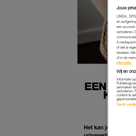
Jouw priva
LINDA., DPG
en surfgedra
een account 
verbeteren. 
communicatie
4 mediapartn
of stel je ei
toestaan, kli
of in de men
informatie.
Wij en onz
Informatie o
EEN OP D
Publieksgroe
aanmaken ten
KRIJG
verbeteren. 
content te se
ONZ
gepersonalis
Derde partijen
Het kan je zomaar o
urineverlies. Daar h