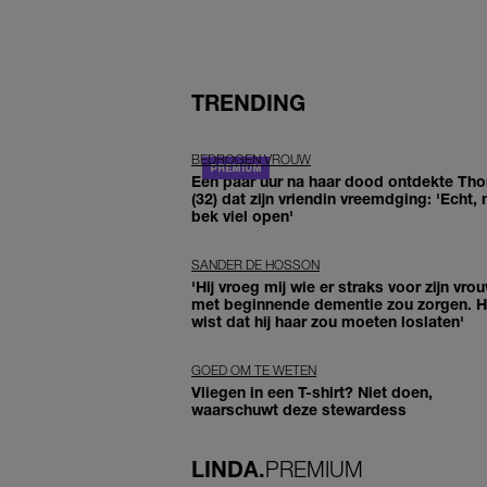
TRENDING
BEDROGEN VROUW
Een paar uur na haar dood ontdekte Th
(32) dat zijn vriendin vreemdging: 'Echt, 
bek viel open'
SANDER DE HOSSON
'Hij vroeg mij wie er straks voor zijn vro
met beginnende dementie zou zorgen. Hi
wist dat hij haar zou moeten loslaten'
GOED OM TE WETEN
Vliegen in een T-shirt? Niet doen,
waarschuwt deze stewardess
LINDA.
PREMIUM