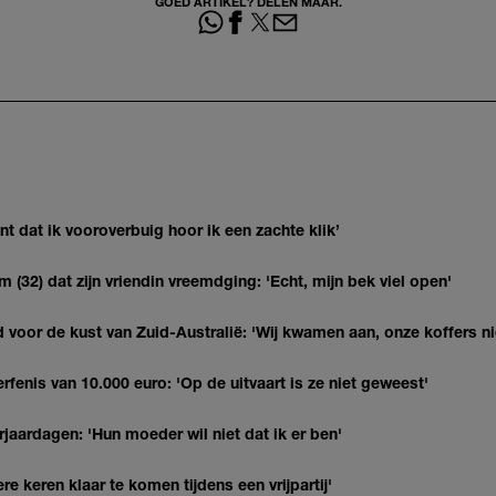
GOED ARTIKEL? DELEN MAAR.
 dat ik vooroverbuig hoor ik een zachte klik’
(32) dat zijn vriendin vreemdging: 'Echt, mijn bek viel open'
 voor de kust van Zuid-Australië: 'Wij kwamen aan, onze koffers ni
erfenis van 10.000 euro: 'Op de uitvaart is ze niet geweest'
jaardagen: 'Hun moeder wil niet dat ik er ben'
re keren klaar te komen tijdens een vrijpartij'