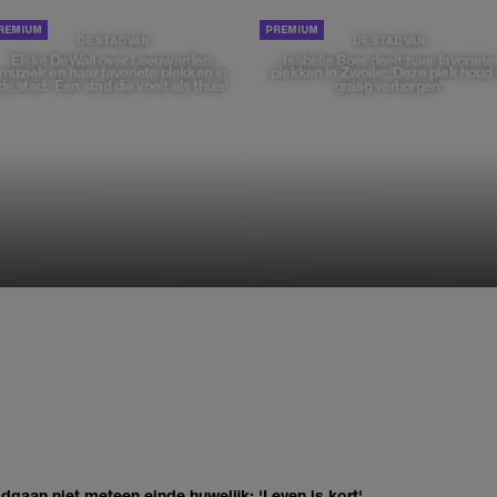
DE STAD VAN
DE STAD VAN
Elske DeWall over Leeuwarden,
Isabelle Boer deelt haar favoriete
muziek en haar favoriete plekken in
plekken in Zwolle: 'Deze plek houd 
de stad: 'Een stad die voelt als thuis'
graag verborgen'
gaan niet meteen einde huwelijk: 'Leven is kort'