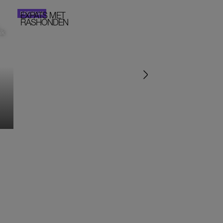
EXPATS MET
STOM!
PORTRETTEN
RASHONDEN
ik
‘IK ZAT IN EEN SEKTE’
‘HET DRAAIT ALLEMA
OM SEKS IN EEN SPIR
JASJE’
MONIQUE KLEMANN