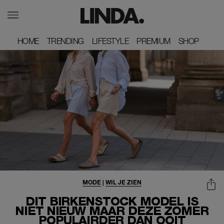
HOME
HOME
TRENDING
TRENDING
LIFESTYLE
LIFESTYLE
PREMIUM
PREMIUM
SHOP
SHOP
MODE
|
WIL JE ZIEN
DIT BIRKENSTOCK MODEL IS
NIET NIEUW MAAR DEZE ZOMER
POPULAIRDER DAN OOIT