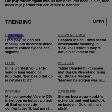
Fae (24): 'Vreemdgaan was uit den boze, dat deed je niet, toch
bleek mijn partner zelf een affaire te hebben'
TRENDING
MEER
LIEVE HELEEN
FRAGMENT GEMIST
Fred (55): 'Ik vind het
Gesprek Iris en Edwin neemt
moeilijk om meerdere keren
onverwachte wending in
klaar te komen tijdens een
'B&B Vol Liefde': 'Hoopte
vrijpartij'
dat je niet verliefd zou
worden'
HEFTIG
WIL JE ZIEN
Eline uit 'B&B Vol Liefde'
Tatum Dagelet blikt samen
verloor haar vriend bij
met Saskia Weerstand terug
liquidatie: 'Een beeld dat op
op 'Brutale Meiden':
je netvlies blijft'
'Mensen beledigen was niet
leuk meer'
INTERVIEW
ZURE BUREN
Man achtervolgt Valerie (35)
Sterres buurvrouw kookt 's
in het bos en betast zichzelf,
ochtends met veel knoflook
zij filmt en deelt de
en kruiden: 'Ook mijn huis
confrontatie: 'Ik laat me niet
stinkt'