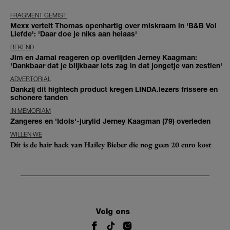
FRAGMENT GEMIST
Mexx vertelt Thomas openhartig over miskraam in 'B&B Vol
Liefde': 'Daar doe je niks aan helaas'
BEKEND
Jim en Jamai reageren op overlijden Jerney Kaagman:
'Dankbaar dat je blijkbaar iets zag in dat jongetje van zestien'
ADVERTORIAL
Dankzij dit hightech product kregen LINDA.lezers frissere en
schonere tanden
IN MEMORIAM
Zangeres en 'Idols'-jurylid Jerney Kaagman (79) overleden
WILLEN WE
Dít is de hair hack van Hailey Bieber die nog geen 20 euro kost
Volg ons