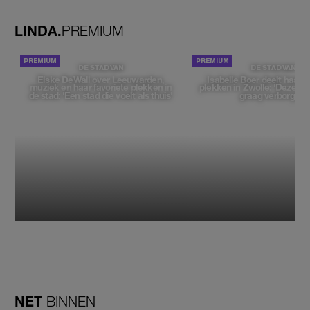
tegenhouden'
LINDA.
PREMIUM
DE STAD VAN
DE STAD VAN
Elske DeWall over Leeuwarden,
Isabelle Boer deelt haar f
muziek en haar favoriete plekken in
plekken in Zwolle: 'Deze pl
de stad: 'Een stad die voelt als thuis'
graag verborgen'
NET
BINNEN