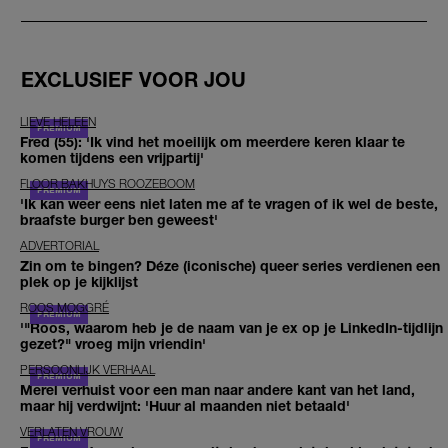
EXCLUSIEF VOOR JOU
LIEVE HELEEN
Fred (55): 'Ik vind het moeilijk om meerdere keren klaar te
komen tijdens een vrijpartij'
FLOOR BAKHUYS ROOZEBOOM
'Ik kan weer eens niet laten me af te vragen of ik wel de beste,
braafste burger ben geweest'
ADVERTORIAL
Zin om te bingen? Déze (iconische) queer series verdienen een
plek op je kijklijst
ROOS MOGGRÉ
'"Roos, waarom heb je de naam van je ex op je LinkedIn-tijdlijn
gezet?" vroeg mijn vriendin'
PERSOONLIJK VERHAAL
Merel verhuist voor een man naar andere kant van het land,
maar hij verdwijnt: 'Huur al maanden niet betaald'
VERLATEN VROUW