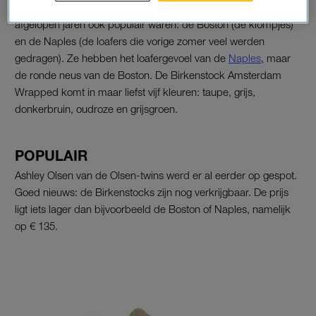
Het model combineert eigenlijk twee andere modellen die de
afgelopen jaren ook populair waren: de Boston (de klompjes)
en de Naples (de loafers die vorige zomer veel werden
gedragen). Ze hebben het loafergevoel van de
Naples
, maar
de ronde neus van de Boston. De Birkenstock Amsterdam
Wrapped komt in maar liefst vijf kleuren: taupe, grijs,
donkerbruin, oudroze en grijsgroen.
POPULAIR
Ashley Olsen van de Olsen-twins werd er al eerder op gespot.
Goed nieuws: de Birkenstocks zijn nog verkrijgbaar. De prijs
ligt iets lager dan bijvoorbeeld de Boston of Naples, namelijk
op € 135.