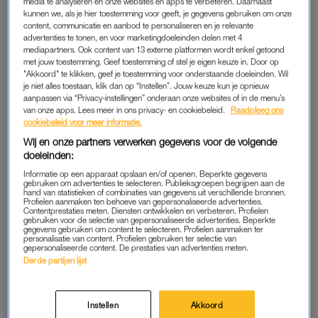
media te analyseren en onze websites en apps te verbeteren. Daarnaast
Amsterdam vooral aanvoelde als een slof, is de Wrapped
kunnen we, als je hier toestemming voor geeft, je gegevens gebruiken om onze
meer een loafer.
content, communicatie en aanbod te personaliseren en je relevante
advertenties te tonen, en voor marketingdoeleinden delen met 4
mediapartners. Ook content van 13 externe platformen wordt enkel getoond
met jouw toestemming. Geef toestemming of stel je eigen keuze in. Door op
"Akkoord" te klikken, geef je toestemming voor onderstaande doeleinden. Wil
je niet alles toestaan, klik dan op “Instellen”. Jouw keuze kun je opnieuw
aanpassen via “Privacy-instellingen” onderaan onze websites of in de menu’s
van onze apps. Lees meer in ons privacy- en cookiebeleid.
Raadpleeg ons
cookiebeleid voor meer informatie.
Wij en onze partners verwerken gegevens voor de volgende
doeleinden:
Informatie op een apparaat opslaan en/of openen. Beperkte gegevens
gebruiken om advertenties te selecteren. Publieksgroepen begrijpen aan de
hand van statistieken of combinaties van gegevens uit verschillende bronnen.
Profielen aanmaken ten behoeve van gepersonaliseerde advertenties.
Contentprestaties meten. Diensten ontwikkelen en verbeteren. Profielen
gebruiken voor de selectie van gepersonaliseerde advertenties. Beperkte
gegevens gebruiken om content te selecteren. Profielen aanmaken ter
personalisatie van content. Profielen gebruiken ter selectie van
gepersonaliseerde content. De prestaties van advertenties meten.
Derde partijen lijst
Amsterdam (links), Amsterdam Wrapped (rechts)
Instellen
Akkoord