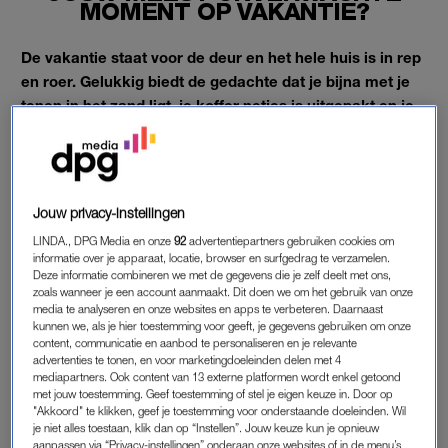
MOMENT OP VAKANTIE?
De vakantie staat voor de deur en het hele huis is in rep
en roer. Gelukkig biedt de gedachte dat je bijna met je
tenen in het zand ligt, je koffer netjes is uitgepakt en je
een (hopelijk succesvolle) vlucht of autorit achter de rug
hebt, geruststelling. Dan kun je ein-de-lijk ontspannen.
Maar is dat eigenlijk wel zo?
Jouw privacy-instellingen
Ook op vakantie gebeuren er dingen waar je geen rekening
LINDA., DPG Media en onze
92
advertentiepartners gebruiken cookies om
informatie over je apparaat, locatie, browser en surfgedrag te verzamelen.
mee houdt. Van kleine pech tot grote onverwachte situaties. En
Deze informatie combineren we met de gegevens die je zelf deelt met ons,
dát soort verhalen zoeken we.
zoals wanneer je een account aanmaakt. Dit doen we om het gebruik van onze
media te analyseren en onze websites en apps te verbeteren. Daarnaast
kunnen we, als je hier toestemming voor geeft, je gegevens gebruiken om onze
content, communicatie en aanbod te personaliseren en je relevante
VAKANTIE LOOPT ANDERS
advertenties te tonen, en voor marketingdoeleinden delen met 4
Tuurlijk, soms is het goed om dingen op z’n beloop te laten.
mediapartners. Ook content van 13 externe platformen wordt enkel getoond
met jouw toestemming. Geef toestemming of stel je eigen keuze in. Door op
Welk strand je die dag bezoekt, waar je gaat dineren of welk
"Akkoord" te klikken, geef je toestemming voor onderstaande doeleinden. Wil
waterpark op de planning staat – dat hoef je van tevoren niet
je niet alles toestaan, klik dan op “Instellen”. Jouw keuze kun je opnieuw
aanpassen via “Privacy-instellingen” onderaan onze websites of in de menu’s