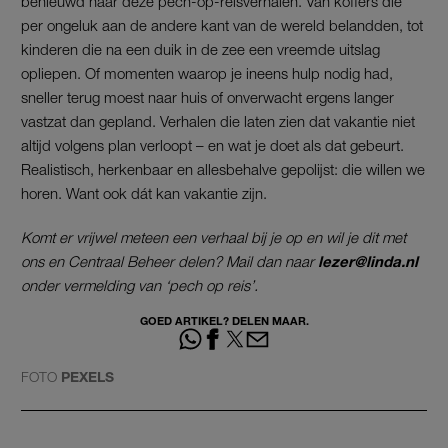
benieuwd naar deze pech-op-reisverhalen. Van koffers die
per ongeluk aan de andere kant van de wereld belandden, tot
kinderen die na een duik in de zee een vreemde uitslag
opliepen. Of momenten waarop je ineens hulp nodig had,
sneller terug moest naar huis of onverwacht ergens langer
vastzat dan gepland. Verhalen die laten zien dat vakantie niet
altijd volgens plan verloopt – en wat je doet als dat gebeurt.
Realistisch, herkenbaar en allesbehalve gepolijst: die willen we
horen. Want ook dát kan vakantie zijn.
Komt er vrijwel meteen een verhaal bij je op en wil je dit met
ons en Centraal Beheer delen? Mail dan naar
lezer@linda.nl
onder vermelding van ‘pech op reis’.
GOED ARTIKEL? DELEN MAAR.
FOTO
PEXELS