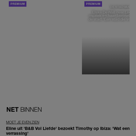
ACHTERGROND
DE STAD VAN
Elske DeWall over Leeu
muziek en haar favoriete p
de stad: 'Een stad die voelt 
NET
BINNEN
MOET JE EVEN ZIEN
Eline uit 'B&B Vol Liefde' bezoekt Timothy op Ibiza: 'Wat een
verrassing'