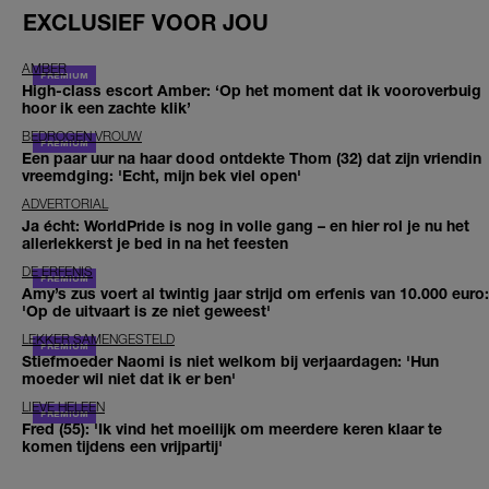
EXCLUSIEF VOOR JOU
AMBER
High-class escort Amber: ‘Op het moment dat ik vooroverbuig
hoor ik een zachte klik’
BEDROGEN VROUW
Een paar uur na haar dood ontdekte Thom (32) dat zijn vriendin
vreemdging: 'Echt, mijn bek viel open'
ADVERTORIAL
Ja écht: WorldPride is nog in volle gang – en hier rol je nu het
allerlekkerst je bed in na het feesten
DE ERFENIS
Amy’s zus voert al twintig jaar strijd om erfenis van 10.000 euro:
'Op de uitvaart is ze niet geweest'
LEKKER SAMENGESTELD
Stiefmoeder Naomi is niet welkom bij verjaardagen: 'Hun
moeder wil niet dat ik er ben'
LIEVE HELEEN
Fred (55): 'Ik vind het moeilijk om meerdere keren klaar te
komen tijdens een vrijpartij'