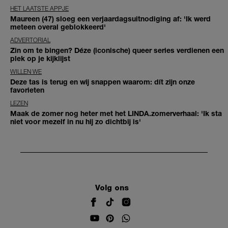
HET LAATSTE APPJE
Maureen (47) sloeg een verjaardagsuitnodiging af: 'Ik werd
meteen overal geblokkeerd'
ADVERTORIAL
Zin om te bingen? Déze (iconische) queer series verdienen een
plek op je kijklijst
WILLEN WE
Deze tas is terug en wij snappen waarom: dít zijn onze
favorieten
LEZEN
Maak de zomer nog heter met het LINDA.zomerverhaal: 'Ik sta
niet voor mezelf in nu hij zo dichtbij is'
Volg ons