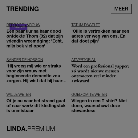
TRENDING
MEER
BEDROGEN VROUW
TATUM DAGELET
Een paar uur na haar dood
'Ollie is vertrokken naar een
ontdekte Thom (32) dat zijn
adres ver weg van ons. En
vriendin vreemdging: 'Echt,
dat doet pijn’
mijn bek viel open'
SANDER DE HOSSON
ADVERTORIAL
Word een professional yapper:
'Hij vroeg mij wie er straks
zó wordt nieuwe mensen
voor zijn vrouw met
ontmoeten veel minder
beginnende dementie zou
awkward
zorgen. Hij wist dat hij haar
zou moeten loslaten'
WIL JE WETEN
GOED OM TE WETEN
Of je nu naar het strand gaat
Vliegen in een T-shirt? Niet
of naar werk: dit kledingstuk
doen, waarschuwt deze
is onmisbaar
stewardess
LINDA.
PREMIUM