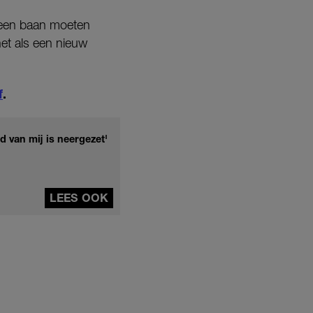
r een baan moeten
het als een nieuw
f
.
ld van mij is neergezet'
LEES OOK