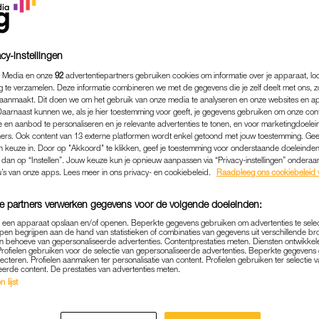
cy-instellingen
 Media en onze
92
advertentiepartners gebruiken cookies om informatie over je apparaat, lo
g te verzamelen. Deze informatie combineren we met de gegevens die je zelf deelt met ons, z
aanmaakt. Dit doen we om het gebruik van onze media te analyseren en onze websites en a
Daarnaast kunnen we, als je hier toestemming voor geeft, je gegevens gebruiken om onze con
 en aanbod te personaliseren en je relevante advertenties te tonen, en voor marketingdoele
ers. Ook content van 13 externe platformen wordt enkel getoond met jouw toestemming. Ge
gen keuze in. Door op "Akkoord" te klikken, geef je toestemming voor onderstaande doeleinden. 
k dan op “Instellen”. Jouw keuze kun je opnieuw aanpassen via “Privacy-instellingen” ondera
u’s van onze apps. Lees meer in ons privacy- en cookiebeleid.
Raadpleeg ons cookiebeleid 
CULTUUR & MEDIA
|
INTERVIEW
e partners verwerken gegevens voor de volgende doeleinden:
LIEFDE'-PETRI ZET HAAR 
p een apparaat opslaan en/of openen. Beperkte gegevens gebruiken om advertenties te sele
EN KEERT TERUG NAAR N
pen begrijpen aan de hand van statistieken of combinaties van gegevens uit verschillende br
 behoeve van gepersonaliseerde advertenties. Contentprestaties meten. Diensten ontwikkel
'MOEILIJKE BESLISSING'
Profielen gebruiken voor de selectie van gepersonaliseerde advertenties. Beperkte gegeven
lecteren. Profielen aanmaken ter personalisatie van content. Profielen gebruiken ter selectie 
eerde content. De prestaties van advertenties meten.
09-07-2026
|
ROEL JANSSEN
 lijst
het derde seizoen van
B&B Vol Liefde.
Hoewel ze met 