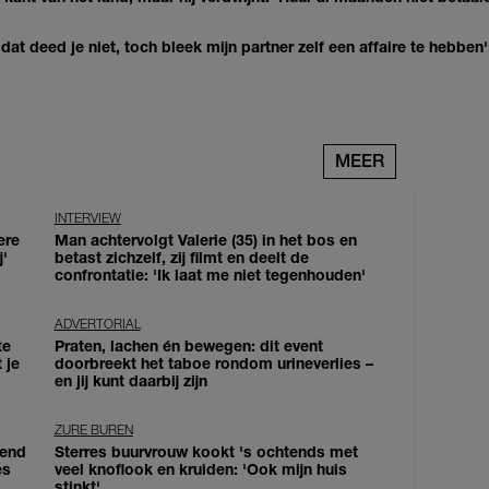
at deed je niet, toch bleek mijn partner zelf een affaire te hebben'
MEER
INTERVIEW
ere
Man achtervolgt Valerie (35) in het bos en
j'
betast zichzelf, zij filmt en deelt de
confrontatie: 'Ik laat me niet tegenhouden'
ADVERTORIAL
te
Praten, lachen én bewegen: dit event
 je
doorbreekt het taboe rondom urineverlies –
en jij kunt daarbij zijn
ZURE BUREN
iend
Sterres buurvrouw kookt 's ochtends met
es
veel knoflook en kruiden: 'Ook mijn huis
stinkt'