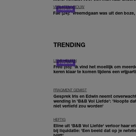
VERLATEN VROUW
Fae (24): 'Vreemdgaan was uit den boze, d
TRENDING
LIEVE HELEEN
Fred (55): 'Ik vind het moeilijk om meerd
keren klaar te komen tijdens een vrijparti
FRAGMENT GEMIST
Gesprek Iris en Edwin neemt onverwach
wending in 'B&B Vol Liefde': 'Hoopte dat
niet verliefd zou worden'
HEFTIG
Eline uit 'B&B Vol Liefde' verloor haar vr
bij liquidatie: 'Een beeld dat op je netvli
blijft'