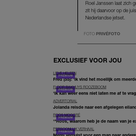
Roel Janssen laat zich g
zit hij daarvoor op de j
Nederlandse jetset.
FOTO
PRIVÉFOTO
EXCLUSIEF VOOR JOU
LIEVE HELEEN
Fred (55): 'Ik vind het moeilijk om meerde
FLOOR BAKHUYS ROOZEBOOM
'Ik kan weer eens niet laten me af te vr
ADVERTORIAL
Jolanda reisde naar een afgelegen eiland
ROOS MOGGRÉ
'"Roos, waarom heb je de naam van je ex 
PERSOONLIJK VERHAAL
Merel verhuist voor een man naar andere 