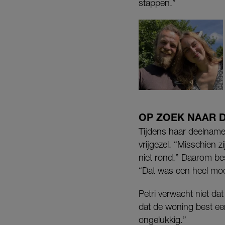
stappen.”
OP ZOEK NAAR D
Tijdens haar deelnam
vrijgezel. “Misschien z
niet rond.” Daarom bes
“Dat was een heel moei
Petri verwacht niet dat
dat de woning best een 
ongelukkig.”