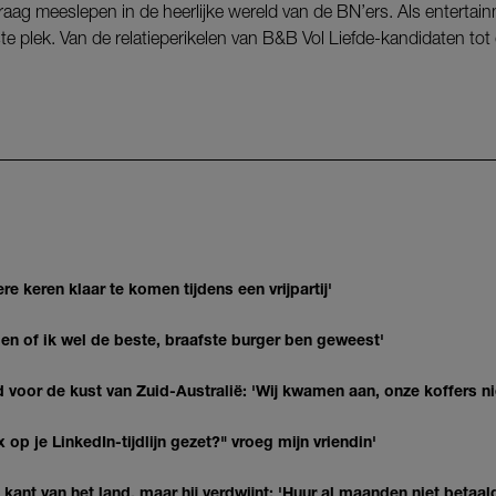
raag meeslepen in de heerlijke wereld van de BN’ers. Als entertai
uiste plek. Van de relatieperikelen van B&B Vol Liefde-kandidaten t
re keren klaar te komen tijdens een vrijpartij'
agen of ik wel de beste, braafste burger ben geweest'
 voor de kust van Zuid-Australië: 'Wij kwamen aan, onze koffers ni
op je LinkedIn-tijdlijn gezet?" vroeg mijn vriendin'
kant van het land, maar hij verdwijnt: 'Huur al maanden niet betaal