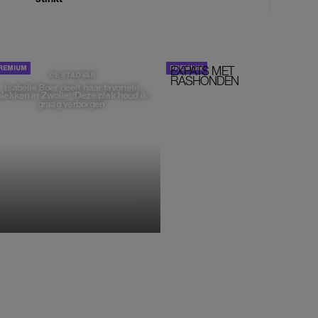
EXPATS MET
STOM!
DE STAD VAN
RASHONDEN
Isabelle Boer deelt haar favoriete
plekken in Zwolle: 'Deze plek houd ik
graag verborgen'
MONIQUE KLEMANN