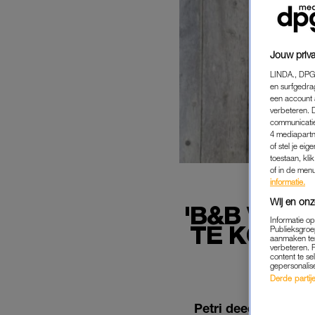
Jouw priva
LINDA., DPG
en surfgedra
een account 
verbeteren. 
communicatie
4 mediapartn
of stel je ei
toestaan, kli
of in de men
informatie.
Wij en onz
'B&B VOL 
Informatie o
TE KOOP 
Publieksgroe
aanmaken ten
verbeteren. 
content te se
gepersonalis
Derde partijen
Petri deed mee aan 