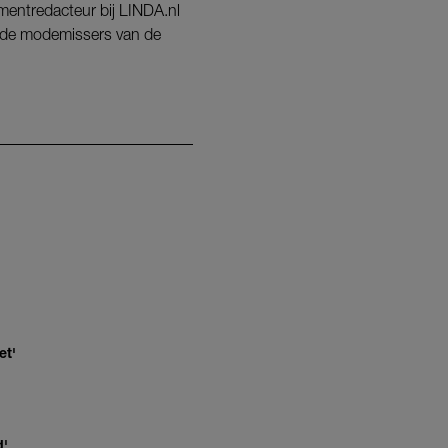
nmentredacteur bij LINDA.nl
ot de modemissers van de
et'
d'