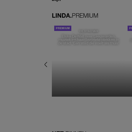
LINDA.
PREMIUM
DE STAD VAN
Elske DeWall over Leeuwarden,
muziek en haar favoriete plekken in
de stad: 'Een stad die voelt als thuis'