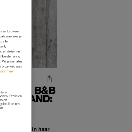
catie, browser
oals wanneer je
pps te
tent,
inden delen met
ef toestemming
Wil je niet alles
an onze websites
voor meer
FRANSE B&B
cteren.
EDERLAND:
onnen. Profielen
en en
s gebruiken om
van
veel plezier in haar