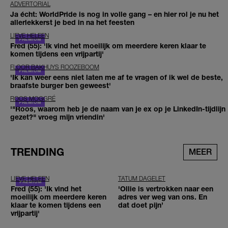
ADVERTORIAL
Ja écht: WorldPride is nog in volle gang – en hier rol je nu het
allerlekkerst je bed in na het feesten
LIEVE HELEEN
Fred (55): 'Ik vind het moeilijk om meerdere keren klaar te
komen tijdens een vrijpartij'
FLOOR BAKHUYS ROOZEBOOM
'Ik kan weer eens niet laten me af te vragen of ik wel de beste,
braafste burger ben geweest'
ROOS MOGGRÉ
'"Roos, waarom heb je de naam van je ex op je LinkedIn-tijdlijn
gezet?" vroeg mijn vriendin'
TRENDING
MEER
LIEVE HELEEN
TATUM DAGELET
Fred (55): 'Ik vind het
'Ollie is vertrokken naar een
moeilijk om meerdere keren
adres ver weg van ons. En
klaar te komen tijdens een
dat doet pijn’
vrijpartij'