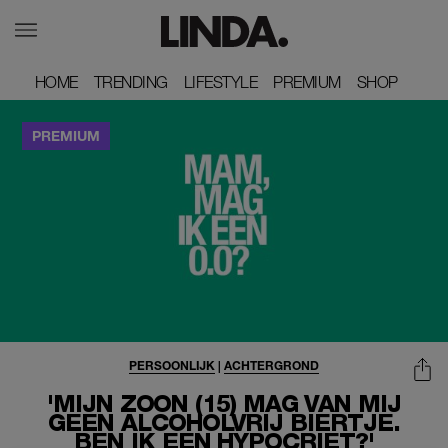
HOME
HOME
TRENDING
TRENDING
LIFESTYLE
LIFESTYLE
PREMIUM
PREMIUM
SHOP
SHOP
PERSOONLIJK
|
ACHTERGROND
'MIJN ZOON (15) MAG VAN MIJ
GEEN ALCOHOLVRIJ BIERTJE.
BEN IK EEN HYPOCRIET?'