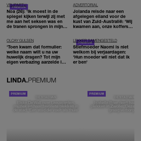
VRIJPARTIJ
ADVERTORIAL
Noa (26): 'Ik moest in de
Jolanda reisde naar een
spiegel kijken terwijl zij met
afgelegen eiland voor de
me aan het seksen was en
kust van Zuid-Australië: 'Wij
de tranen sprongen in mijn
kwamen aan, onze koffers
ogen'
niet'
OLCAY GULSEN
LEKKER SAMENGESTELD
'Toen kwam dat formulier:
Stiefmoeder Naomi is niet
welke naam wilt u na uw
welkom bij verjaardagen:
huwelijk dragen? Tot mijn
'Hun moeder wil niet dat ik
eigen verbazing aarzelde ik
er ben'
geen moment'
LINDA.
PREMIUM
DE STAD VAN
DE STAD VAN
Elske DeWall over Leeuwarden,
Isabelle Boer deelt haar f
muziek en haar favoriete plekken in
plekken in Zwolle: 'Deze pl
de stad: 'Een stad die voelt als thuis'
graag verborgen'