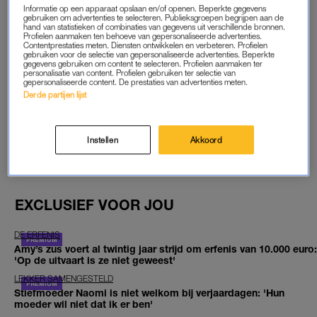
START GRATIS MAAND
Informatie op een apparaat opslaan en/of openen. Beperkte gegevens
gebruiken om advertenties te selecteren. Publieksgroepen begrijpen aan de
hand van statistieken of combinaties van gegevens uit verschillende bronnen.
Profielen aanmaken ten behoeve van gepersonaliseerde advertenties.
Daarna €5,95 per maand
Contentprestaties meten. Diensten ontwikkelen en verbeteren. Profielen
gebruiken voor de selectie van gepersonaliseerde advertenties. Beperkte
gegevens gebruiken om content te selecteren. Profielen aanmaken ter
Al abonnee? Log in
personalisatie van content. Profielen gebruiken ter selectie van
gepersonaliseerde content. De prestaties van advertenties meten.
Derde partijen lijst
GOED ARTIKEL? DELEN MAAR.
Instellen
Akkoord
EXCLUSIEF VOOR JOU
DE ERFENIS
Amy’s zus voert al twintig jaar strijd om erfenis van 10.000 euro:
'Op de uitvaart is ze niet geweest'
LEKKER SAMENGESTELD
Stiefmoeder Naomi is niet welkom bij verjaardagen: 'Hun
moeder wil niet dat ik er ben'