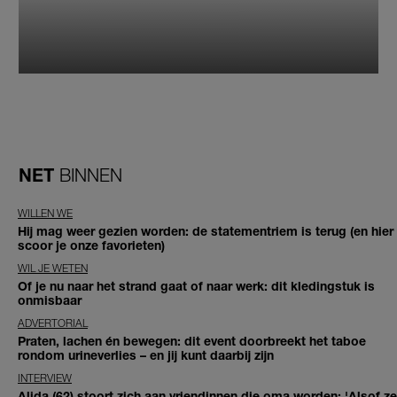
NET
BINNEN
WILLEN WE
Hij mag weer gezien worden: de statementriem is terug (en hier
scoor je onze favorieten)
WIL JE WETEN
Of je nu naar het strand gaat of naar werk: dit kledingstuk is
onmisbaar
ADVERTORIAL
Praten, lachen én bewegen: dit event doorbreekt het taboe
rondom urineverlies – en jij kunt daarbij zijn
INTERVIEW
Alida (62) stoort zich aan vriendinnen die oma worden: 'Alsof ze