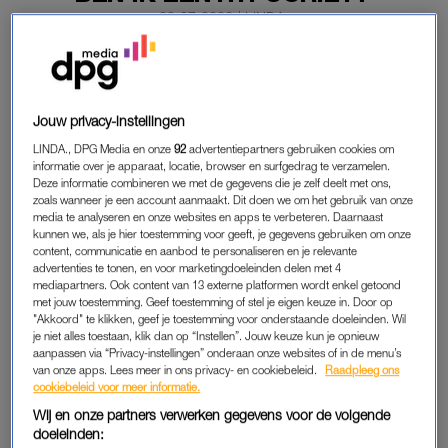
09-07-2026
|
LINDA.
PREMIUM
LEES VERDER MET
Jouw privacy-instellingen
LINDA., DPG Media en onze
92
advertentiepartners gebruiken cookies om
PREMIUM
informatie over je apparaat, locatie, browser en surfgedrag te verzamelen.
Deze informatie combineren we met de gegevens die je zelf deelt met ons,
zoals wanneer je een account aanmaakt. Dit doen we om het gebruik van onze
media te analyseren en onze websites en apps te verbeteren. Daarnaast
Krijg onbeperkt toegang tot alle
kunnen we, als je hier toestemming voor geeft, je gegevens gebruiken om onze
artikelen
content, communicatie en aanbod te personaliseren en je relevante
advertenties te tonen, en voor marketingdoeleinden delen met 4
Lees LINDA.magazine online
mediapartners. Ook content van 13 externe platformen wordt enkel getoond
met jouw toestemming. Geef toestemming of stel je eigen keuze in. Door op
"Akkoord" te klikken, geef je toestemming voor onderstaande doeleinden. Wil
Geniet van te gekke winacties en
je niet alles toestaan, klik dan op “Instellen”. Jouw keuze kun je opnieuw
lekkere puzzels
aanpassen via “Privacy-instellingen” onderaan onze websites of in de menu’s
van onze apps. Lees meer in ons privacy- en cookiebeleid.
Raadpleeg ons
cookiebeleid voor meer informatie.
Maandelijks opzegbaar
Wij en onze partners verwerken gegevens voor de volgende
doeleinden: