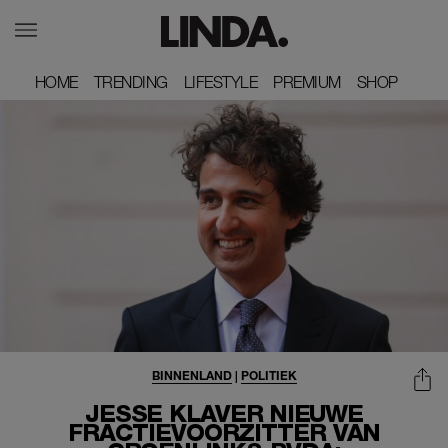
HOME
HOME
TRENDING
TRENDING
LIFESTYLE
LIFESTYLE
PREMIUM
PREMIUM
SHOP
SHOP
BINNENLAND
|
POLITIEK
JESSE KLAVER NIEUWE
FRACTIEVOORZITTER VAN