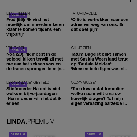
LIEVE HELEEN
TATUM DAGELET
Fred (55): 'Ik vind het
'Ollie is vertrokken naar een
moeilijk om meerdere keren
adres ver weg van ons. En
klaar te komen tijdens een
dat doet pijn’
vrijpartij'
VRIJPARTIJ
WIL JE ZIEN
Noa (26): 'Ik moest in de
Tatum Dagelet blikt samen
spiegel kijken terwijl zij met
met Saskia Weerstand terug
me aan het seksen was en
op 'Brutale Meiden':
de tranen sprongen in mijn
'Mensen beledigen was niet
ogen'
leuk meer'
LEKKER SAMENGESTELD
OLCAY GULSEN
Stiefmoeder Naomi is niet
'Toen kwam dat formulier:
welkom bij verjaardagen:
welke naam wilt u na uw
'Hun moeder wil niet dat ik
huwelijk dragen? Tot mijn
er ben'
eigen verbazing aarzelde ik
geen moment'
LINDA.
PREMIUM