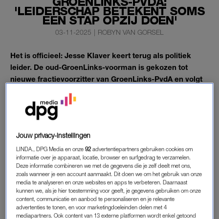
GROENLINKS-PVDA:
'LEIDERSCHAP BETEKENT SOMS
EEN STAP OPZIJ DOEN'
03-11-2025
|
ROBYN VAN GORSEL
Het is officieel: Jesse Klaver keert terug als politiek
leider. De oud-GroenLinks-voorman is gekozen tot
nieuwe fractievoorzitter van GroenLinks-PvdA en volgt
daarmee Frans Timmermans op.
Hij is de enige politicus van de partij die zich kandidaat heeft
gesteld.
Jouw privacy-instellingen
LINDA., DPG Media en onze
92
advertentiepartners gebruiken cookies om
JESSE KLAVER
informatie over je apparaat, locatie, browser en surfgedrag te verzamelen.
Deze informatie combineren we met de gegevens die je zelf deelt met ons,
De plek kwam vrij nadat Timmermans vorige week
opstapte
,
zoals wanneer je een account aanmaakt. Dit doen we om het gebruik van onze
kort na de verkiezingsuitslag. De fusiepartij verloor vijf zetels en
media te analyseren en onze websites en apps te verbeteren. Daarnaast
ging van 25 naar 20. Een bittere pil, want de samenwerking
kunnen we, als je hier toestemming voor geeft, je gegevens gebruiken om onze
content, communicatie en aanbod te personaliseren en je relevante
tussen GroenLinks en PvdA was juist bedoeld om links groter
advertenties te tonen, en voor marketingdoeleinden delen met 4
te maken.
mediapartners. Ook content van 13 externe platformen wordt enkel getoond