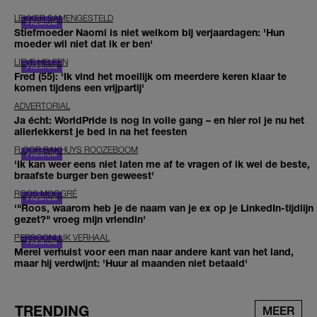
LEKKER SAMENGESTELD
Stiefmoeder Naomi is niet welkom bij verjaardagen: 'Hun
moeder wil niet dat ik er ben'
LIEVE HELEEN
Fred (55): 'Ik vind het moeilijk om meerdere keren klaar te
komen tijdens een vrijpartij'
ADVERTORIAL
Ja écht: WorldPride is nog in volle gang – en hier rol je nu het
allerlekkerst je bed in na het feesten
FLOOR BAKHUYS ROOZEBOOM
'Ik kan weer eens niet laten me af te vragen of ik wel de beste,
braafste burger ben geweest'
ROOS MOGGRÉ
'"Roos, waarom heb je de naam van je ex op je LinkedIn-tijdlijn
gezet?" vroeg mijn vriendin'
PERSOONLIJK VERHAAL
Merel verhuist voor een man naar andere kant van het land,
maar hij verdwijnt: 'Huur al maanden niet betaald'
TRENDING
MEER