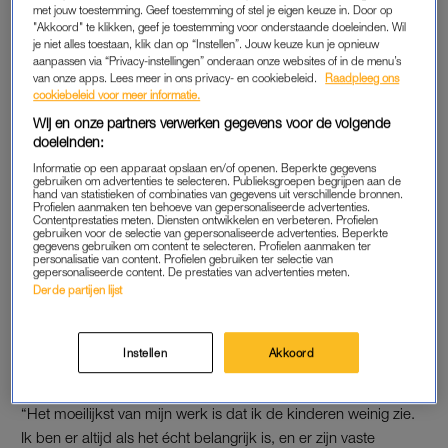
met jouw toestemming. Geef toestemming of stel je eigen keuze in. Door op
"Akkoord" te klikken, geef je toestemming voor onderstaande doeleinden. Wil
In het geruchtencircuit werden ook andere namen genoemd,
je niet alles toestaan, klik dan op “Instellen”. Jouw keuze kun je opnieuw
onder wie Habtamu de Hoop en Amsterdamse wethouder
aanpassen via “Privacy-instellingen” onderaan onze websites of in de menu’s
van onze apps. Lees meer in ons privacy- en cookiebeleid.
Raadpleeg ons
Marjolein Moorman. Maar beiden lieten dit weekend weten
cookiebeleid voor meer informatie.
geen ambities te hebben voor het fractievoorzitterschap.
Wij en onze partners verwerken gegevens voor de volgende
Daarmee bleef Klaver als enige kandidaat over en werd hij
doeleinden:
zonder problemen gekozen.
Informatie op een apparaat opslaan en/of openen. Beperkte gegevens
gebruiken om advertenties te selecteren. Publieksgroepen begrijpen aan de
hand van statistieken of combinaties van gegevens uit verschillende bronnen.
Profielen aanmaken ten behoeve van gepersonaliseerde advertenties.
PARTIJLEIDER
Contentprestaties meten. Diensten ontwikkelen en verbeteren. Profielen
gebruiken voor de selectie van gepersonaliseerde advertenties. Beperkte
gegevens gebruiken om content te selecteren. Profielen aanmaken ter
“Leiderschap betekent soms een stap opzij doen”, zei Klaver
personalisatie van content. Profielen gebruiken ter selectie van
kort nadat hij was aangewezen als fractievoorzitter. “Maar
gepersonaliseerde content. De prestaties van advertenties meten.
Derde partijen lijst
soms moet je ook een stap vooruitzetten als de situatie erom
vraagt. Dat is wat ik vandaag heb gedaan.”
Instellen
Akkoord
In LINDA.LOVES nummer 8
vertelde Jesse nog over het
gezinsleven, dat hij combineert met zijn baan in de politiek.
“Het moeilijkst van mijn werk is dat ik de kinderen weinig zie.
Ik ben er altijd als het écht belangrijk is, en er zijn vaste