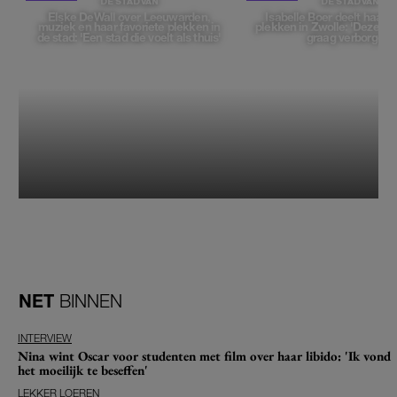
DE STAD VAN
DE STAD VAN
Elske DeWall over Leeuwarden,
Isabelle Boer deelt haar f
muziek en haar favoriete plekken in
plekken in Zwolle: 'Deze pl
de stad: 'Een stad die voelt als thuis'
graag verborgen'
NET
BINNEN
INTERVIEW
Nina wint Oscar voor studenten met film over haar libido: 'Ik vond
het moeilijk te beseffen'
LEKKER LOEREN