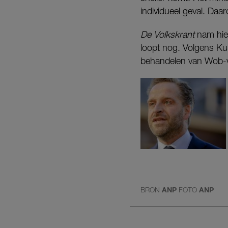
individueel geval. Daa
De Volkskrant
nam hier
loopt nog. Volgens Kui
behandelen van Wob-ve
BRON
ANP
FOTO
ANP