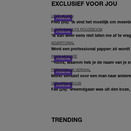
EXCLUSIEF VOOR JOU
LIEVE HELEEN
Fred (55): 'Ik vind het moeilijk om meerde
FLOOR BAKHUYS ROOZEBOOM
'Ik kan weer eens niet laten me af te vr
ADVERTORIAL
Word een professional yapper: zó word
ROOS MOGGRÉ
'"Roos, waarom heb je de naam van je ex 
PERSOONLIJK VERHAAL
Merel verhuist voor een man naar andere 
VERLATEN VROUW
Fae (24): 'Vreemdgaan was uit den boze, d
TRENDING