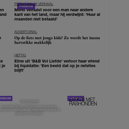
PERSOONLIJK VERHAAL
en
Merel verhuist voor een man naar andere
land
kant van het land, maar hij verdwijnt: 'Huur al
maanden niet betaald'
ADVERTORIAL
Op de fiets met jonge kids? Zo wordt het ineens
e
hartstikke makkelijk
HEFTIG
te
Eline uit 'B&B Vol Liefde' verloor haar vriend
 je
bij liquidatie: 'Een beeld dat op je netvlies
blijft'
EXPATS MET
STOM!
DE STAD VAN
RASHONDEN
Isabelle Boer deelt haar favoriete
plekken in Zwolle: 'Deze plek houd ik
graag verborgen'