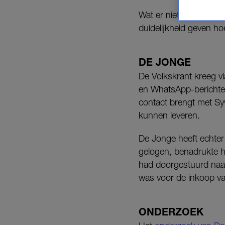
Wat er niet aan klopt, 
duidelijkheid geven ho
DE JONGE
De Volkskrant kreeg v
en WhatsApp-berichten
contact brengt met Sy
kunnen leveren.
De Jonge heeft echter 
gelogen, benadrukte hij
had doorgestuurd naar 
was voor de inkoop v
ONDERZOEK