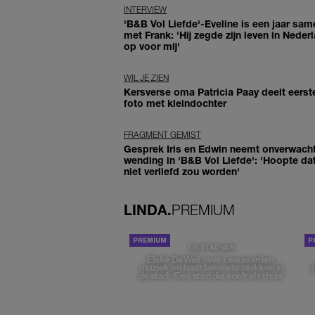
INTERVIEW
'B&B Vol Liefde'-Eveline is een jaar sam
met Frank: 'Hij zegde zijn leven in Neder
op voor mij'
WIL JE ZIEN
Kersverse oma Patricia Paay deelt eerst
foto met kleindochter
FRAGMENT GEMIST
Gesprek Iris en Edwin neemt onverwach
wending in 'B&B Vol Liefde': 'Hoopte dat
niet verliefd zou worden'
LINDA.
PREMIUM
DE STAD VAN
Elske DeWall over Leeuwarden,
muziek en haar favoriete plekken in
de stad: 'Een stad die voelt als thuis'