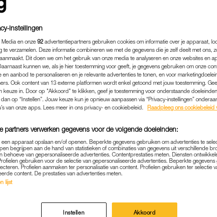
cy-instellingen
 Media en onze
92
advertentiepartners gebruiken cookies om informatie over je apparaat, lo
g te verzamelen. Deze informatie combineren we met de gegevens die je zelf deelt met ons, z
aanmaakt. Dit doen we om het gebruik van onze media te analyseren en onze websites en a
Daarnaast kunnen we, als je hier toestemming voor geeft, je gegevens gebruiken om onze con
 en aanbod te personaliseren en je relevante advertenties te tonen, en voor marketingdoele
ers. Ook content van 13 externe platformen wordt enkel getoond met jouw toestemming. Ge
gen keuze in. Door op "Akkoord" te klikken, geef je toestemming voor onderstaande doeleinden. 
k dan op “Instellen”. Jouw keuze kun je opnieuw aanpassen via “Privacy-instellingen” ondera
u’s van onze apps. Lees meer in ons privacy- en cookiebeleid.
Raadpleeg ons cookiebeleid 
BINNENLAND
|
POLITIEK
e partners verwerken gegevens voor de volgende doeleinden:
NGE SPREEKT BERICHTE
p een apparaat opslaan en/of openen. Beperkte gegevens gebruiken om advertenties te sele
pen begrijpen aan de hand van statistieken of combinaties van gegevens uit verschillende br
 behoeve van gepersonaliseerde advertenties. Contentprestaties meten. Diensten ontwikkel
NHEID BIJ MONDKAPJESD
Profielen gebruiken voor de selectie van gepersonaliseerde advertenties. Beperkte gegeven
lecteren. Profielen aanmaken ter personalisatie van content. Profielen gebruiken ter selectie 
eerde content. De prestaties van advertenties meten.
23-03-2022
|
ROWAN PEPERKAMP
 lijst
olksgezondheid Hugo de Jonge zegt dat de “suggesti
n betrokkenheid bij de mondkapjesdeal
niet kloppen.
Instellen
Akkoord