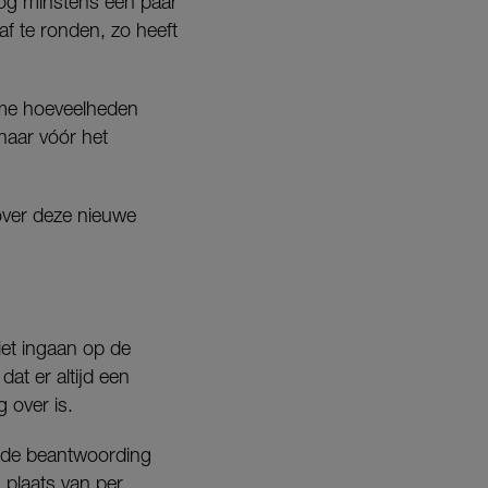
nog minstens een paar
f te ronden, zo heeft
rme hoeveelheden
naar vóór het
over deze nieuwe
iet ingaan op de
dat er altijd een
 over is.
t de beantwoording
 plaats van per