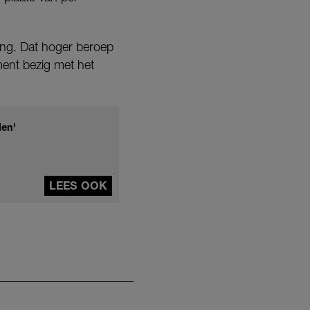
ing. Dat hoger beroep
ment bezig met het
den'
LEES OOK