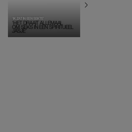
‘IK ZAT IN EEN SEKTE’
‘HET DRAAIT ALLEMAAL
OM SEKS IN EEN SPIRITUEEL 
JASJE’