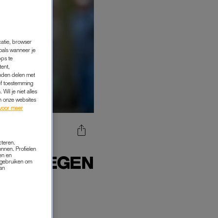
catie, browser
oals wanneer je
pps te
tent,
inden delen met
ef toestemming
Wil je niet alles
an onze websites
voor meer
N OVER
cteren.
onnen. Profielen
en en
EAL TEGEN
s gebruiken om
van
es” in
de