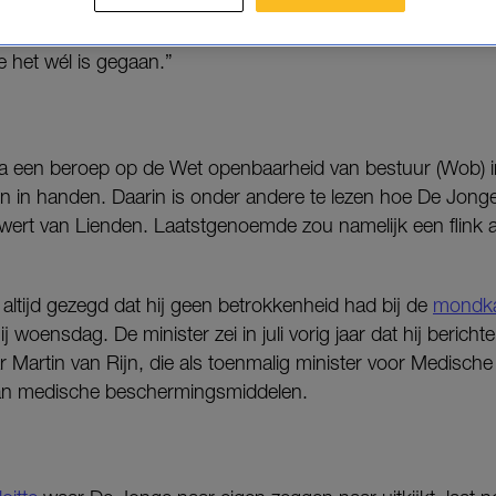
wilde hij niet toelichten, omdat er een onderzoek loopt. “Da
e het wél is gegaan.”
ia een beroep op de Wet openbaarheid van bestuur (Wob)
 in handen. Daarin is onder andere te lezen hoe De Jong
wert van Lienden. Laatstgenoemde zou namelijk een flink
altijd gezegd dat hij geen betrokkenheid had bij de
mondka
 woensdag. De minister zei in juli vorig jaar dat hij berich
Martin van Rijn, die als toenmalig minister voor Medische
an medische beschermingsmiddelen.