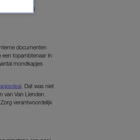
t onderzoek zal
 interne documenten
e een topambtenaar in
 aantal mondkapjes
pjesdeal
. Dat was niet
ten van Van Lienden
 Zorg verantwoordelijk