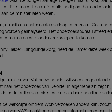
oitte
waar De Jonge naar eigen zeggen naar uitkijkt, laat 
en. Er is meer tijd en informatie nodig om het onderzoek a
aan de minister laten weten.
ten, e-mails en chatberichten verloopt moeizaam. Ook eno
g worden geanalyseerd. Het onderzoeksbureau streeft er
mer met een eerste onderzoeksrapport te komen.
onny Helder (Langdurige Zorg) heeft de Kamer deze week 
rd.
N
dige minister van Volksgezondheid, wil woensdagochtend n
st naar het onderzoek van Deloitte. In algemene zin zegt hij 
de portefeuilles van ministers en dat daar onderling overleg
at de werkwijze omtrent Wob-verzoeken anders kan, zoda
sterie van VWS maakt nu per thema informatie openbaar, in