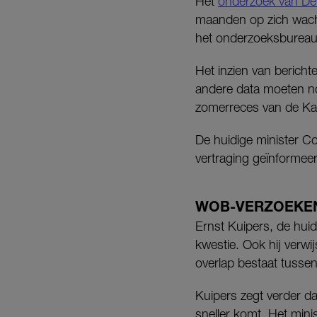
Het
onderzoek van Del
maanden op zich wacht
het onderzoeksbureau 
Het inzien van berich
andere data moeten no
zomerreces van de Ka
De huidige minister C
vertraging geïnformee
WOB-VERZOEKE
Ernst Kuipers, de hui
kwestie. Ook hij verwij
overlap bestaat tussen 
Kuipers zegt verder d
sneller komt. Het mini