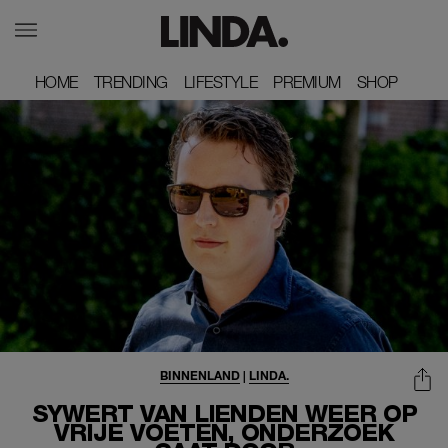
HOME
HOME
TRENDING
TRENDING
LIFESTYLE
LIFESTYLE
PREMIUM
PREMIUM
SHOP
SHOP
BINNENLAND
|
LINDA.
SYWERT VAN LIENDEN WEER OP
VRIJE VOETEN, ONDERZOEK