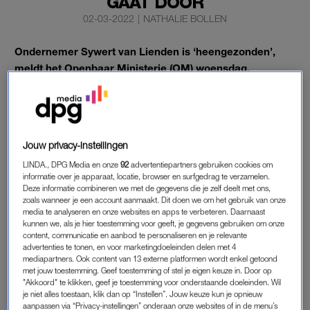
GAAT DOOR
02-03-2022
|
NATHALIE BOLLEN
Ondernemer Sywert van Lienden is ‘heengezonden’,
meldt het Openbaar Ministerie (OM) woensdag.
Van Lienden
werd maandag opgepakt
naar aanleiding van zijn
omstreden mondkapjesdeal vanuit de Stichting Hulptroepen
Alliantie. Ondanks dat hij weer op vrije voeten is, gaat het
onderzoek gewoon door, aldus een woordvoerster van het
Jouw privacy-instellingen
OM.
LINDA., DPG Media en onze
92
advertentiepartners gebruiken cookies om
informatie over je apparaat, locatie, browser en surfgedrag te verzamelen.
Deze informatie combineren we met de gegevens die je zelf deelt met ons,
zoals wanneer je een account aanmaakt. Dit doen we om het gebruik van onze
SYWERT VAN LIENDEN
media te analyseren en onze websites en apps te verbeteren. Daarnaast
kunnen we, als je hier toestemming voor geeft, je gegevens gebruiken om onze
Het OM geeft geen informatie over wat het verhoor van Van
content, communicatie en aanbod te personaliseren en je relevante
Lienden heeft opgeleverd. Twee andere bij Hulptroepen
advertenties te tonen, en voor marketingdoeleinden delen met 4
Alliantie betrokken personen, die de politie ook op maandag
mediapartners. Ook content van 13 externe platformen wordt enkel getoond
met jouw toestemming. Geef toestemming of stel je eigen keuze in. Door op
oppakte, zitten nog vast.
"Akkoord" te klikken, geef je toestemming voor onderstaande doeleinden. Wil
je niet alles toestaan, klik dan op “Instellen”. Jouw keuze kun je opnieuw
Donderdagmiddag loopt de driedaagse termijn af waarna men
aanpassen via “Privacy-instellingen” onderaan onze websites of in de menu’s