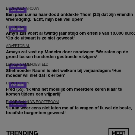
BEDROGEN VROUW
Een paar uur na haar dood ontdekte Thom (32) dat zijn vriendin
vreemdging: 'Echt, mijn bek viel open'
DE ERFENIS
Amy’s zus voert al twintig jaar strijd om erfenis van 10.000 euro:
'Op de uitvaart is ze niet geweest'
ADVERTORIAL
Amaya zat vast op Madeira door noodweer: 'We zaten op de
grond tussen honderden gestrande reizigers'
LEKKER SAMENGESTELD
Stiefmoeder Naomi is niet welkom bij verjaardagen: 'Hun
moeder wil niet dat ik er ben'
LIEVE HELEEN
Fred (55): 'Ik vind het moeilijk om meerdere keren klaar te
komen tijdens een vrijpartij'
FLOOR BAKHUYS ROOZEBOOM
'Ik kan weer eens niet laten me af te vragen of ik wel de beste,
braafste burger ben geweest'
TRENDING
MEER