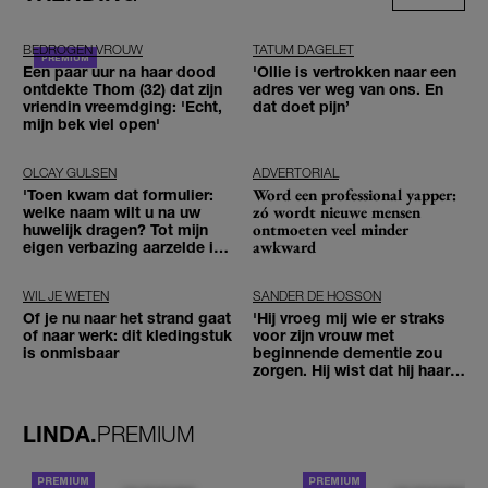
BEDROGEN VROUW
TATUM DAGELET
Een paar uur na haar dood
'Ollie is vertrokken naar een
ontdekte Thom (32) dat zijn
adres ver weg van ons. En
vriendin vreemdging: 'Echt,
dat doet pijn’
mijn bek viel open'
OLCAY GULSEN
ADVERTORIAL
Word een professional yapper:
'Toen kwam dat formulier:
zó wordt nieuwe mensen
welke naam wilt u na uw
ontmoeten veel minder
huwelijk dragen? Tot mijn
awkward
eigen verbazing aarzelde ik
geen moment'
WIL JE WETEN
SANDER DE HOSSON
Of je nu naar het strand gaat
'Hij vroeg mij wie er straks
of naar werk: dit kledingstuk
voor zijn vrouw met
is onmisbaar
beginnende dementie zou
zorgen. Hij wist dat hij haar
zou moeten loslaten'
LINDA.
PREMIUM