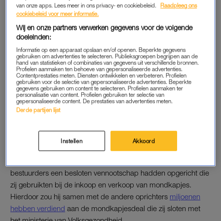
van onze apps. Lees meer in ons privacy- en cookiebeleid.
Raadpleeg ons
moet beslissen of ook zij op vrije voeten komen, of dat ze
cookiebeleid voor meer informatie.
langer in voorarrest blijven. Als de officier van justitie dat wil,
Wij en onze partners verwerken gegevens voor de volgende
dan worden ze voorgeleid aan de rechter-commissaris.
doeleinden:
Informatie op een apparaat opslaan en/of openen. Beperkte gegevens
gebruiken om advertenties te selecteren. Publieksgroepen begrijpen aan de
hand van statistieken of combinaties van gegevens uit verschillende bronnen.
ONDERZOEK
Profielen aanmaken ten behoeve van gepersonaliseerde advertenties.
Contentprestaties meten. Diensten ontwikkelen en verbeteren. Profielen
Afgelopen maandag kwam naar buiten dat het OM een
gebruiken voor de selectie van gepersonaliseerde advertenties. Beperkte
gegevens gebruiken om content te selecteren. Profielen aanmaken ter
strafrechtelijk onderzoek begon naar aanleiding van een
personalisatie van content. Profielen gebruiken ter selectie van
gepersonaliseerde content. De prestaties van advertenties meten.
aangifte van het uitzendconcern Randstad. Twee woningen en
Derde partijen lijst
een kantoor werden doorzocht. Randstad leverde
personeelsleden aan Hulptroepen Alliantie omdat zij dachten
dat het ging om liefdadigheid.
Instellen
Akkoord
Later bleek echter dat Van Lienden en de andere (voormalig)
bestuurders een besloten vennootschap hadden opgericht die
zij gebruikten bij de inkoop en verkoop van mondkapjes.
Hierdoor zou hij samen met de andere oprichters
miljoenen
hebben verdiend
aan de mondkapjesdeal die zij sloten met
het ministerie van Volksgezondheid.