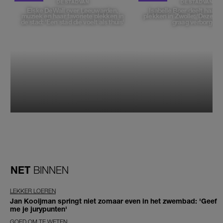
DE STAD VAN
DE STAD VAN
Elske DeWall over Leeuwarden,
Isabelle Boer deelt haar f
muziek en haar favoriete plekken in
plekken in Zwolle: 'Deze pl
de stad: 'Een stad die voelt als thuis'
graag verborgen'
NET
BINNEN
LEKKER LOEREN
Jan Kooijman springt niet zomaar even in het zwembad: 'Geef
me je jurypunten'
GOED OM TE WETEN