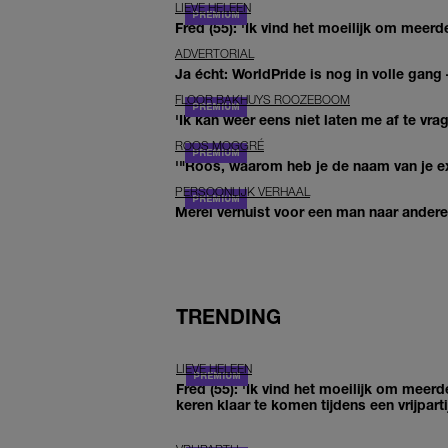
LIEVE HELEEN
Fred (55): 'Ik vind het moeilijk om meerde
ADVERTORIAL
Ja écht: WorldPride is nog in volle gang –
FLOOR BAKHUYS ROOZEBOOM
'Ik kan weer eens niet laten me af te vr
ROOS MOGGRÉ
'"Roos, waarom heb je de naam van je ex 
PERSOONLIJK VERHAAL
Merel verhuist voor een man naar andere 
TRENDING
LIEVE HELEEN
Fred (55): 'Ik vind het moeilijk om meerd
keren klaar te komen tijdens een vrijparti