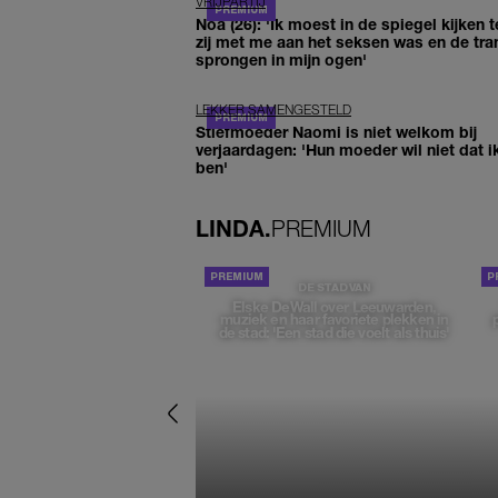
VRIJPARTIJ
Noa (26): 'Ik moest in de spiegel kijken t
zij met me aan het seksen was en de tra
sprongen in mijn ogen'
LEKKER SAMENGESTELD
Stiefmoeder Naomi is niet welkom bij
verjaardagen: 'Hun moeder wil niet dat i
ben'
LINDA.
PREMIUM
DE STAD VAN
Elske DeWall over Leeuwarden,
muziek en haar favoriete plekken in
de stad: 'Een stad die voelt als thuis'