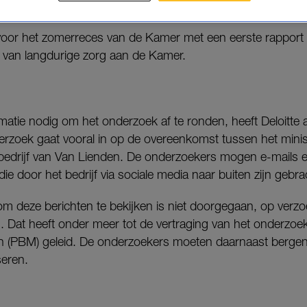
ek voor mei af te ronden.
voor het zomerreces van de Kamer met een eerste rapport t
 van langdurige zorg aan de Kamer.
ormatie nodig om het onderzoek af te ronden, heeft Deloitte 
erzoek gaat vooral in op de overeenkomst tussen het minis
t bedrijf van Van Lienden. De onderzoekers mogen e-mails 
e door het bedrijf via sociale media naar buiten zijn gebrac
om deze berichten te bekijken is niet doorgegaan, op verz
 Dat heeft onder meer tot de vertraging van het onderzoek
 (PBM) geleid. De onderzoekers moeten daarnaast bergen
seren.