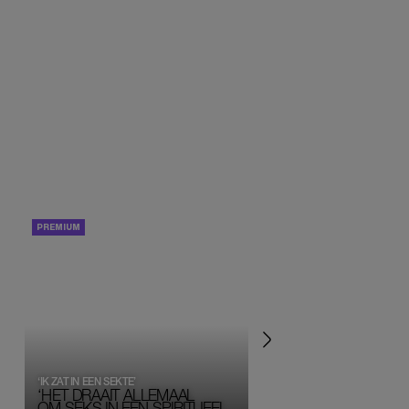
PORTRETTEN
PERSOONLIJK VERHA
‘IK ZAT IN EEN SEKTE’
‘HET DRAAIT ALLEMAAL
OM SEKS IN EEN SPIRITUEEL 