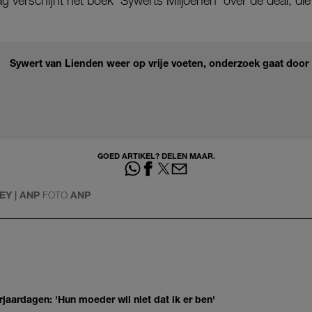
 verschijnt het boek ‘Sywerts Miljoenen’ over de deal, di
Sywert van Lienden weer op vrije voeten, onderzoek gaat door
GOED ARTIKEL? DELEN MAAR.
Y | ANP
FOTO
ANP
jaardagen: 'Hun moeder wil niet dat ik er ben'