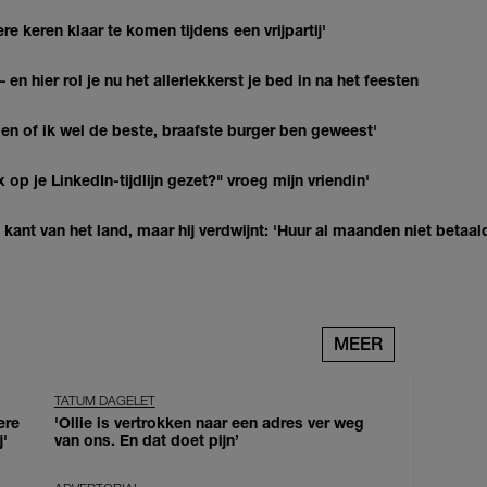
re keren klaar te komen tijdens een vrijpartij'
 en hier rol je nu het allerlekkerst je bed in na het feesten
agen of ik wel de beste, braafste burger ben geweest'
op je LinkedIn-tijdlijn gezet?" vroeg mijn vriendin'
kant van het land, maar hij verdwijnt: 'Huur al maanden niet betaal
MEER
TATUM DAGELET
ere
'Ollie is vertrokken naar een adres ver weg
j'
van ons. En dat doet pijn’