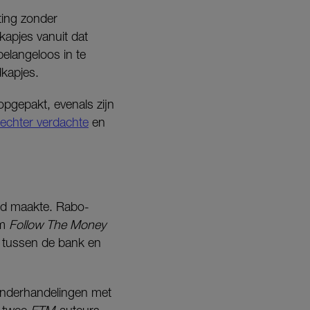
ting zonder
apjes vanuit dat
belangeloos in te
dkapjes.
opgepakt, evenals zijn
ft echter verdachte
en
eid maakte. Rabo-
rm
Follow The Money
e tussen de bank en
onderhandelingen met