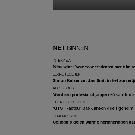
NET
BINNEN
INTERVIEW
Nina wint Oscar voor studenten met film ove
LEKKER LOEREN
Simon Keizer zet Jan Smit in het zonnetje
ADVERTORIAL
Word een professional yapper: zó wordt n
BEETJE BIJBLIJVEN
'GTST'-acteur Cas Jansen deelt geheim ac
IN MEMORIAM
Collega's delen warme herinneringen aan 