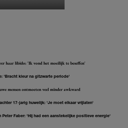
MONIQUE KLEMANN
r haar libido: 'Ik vond het moeilijk te beseffen'
: 'Bracht kleur na gitzwarte periode'
ieuwe mensen ontmoeten veel minder awkward
hter 17-jarig huwelijk: 'Je moet elkaar vrijlaten'
Peter Faber: 'Hij had een aanstekelijke positieve energie'