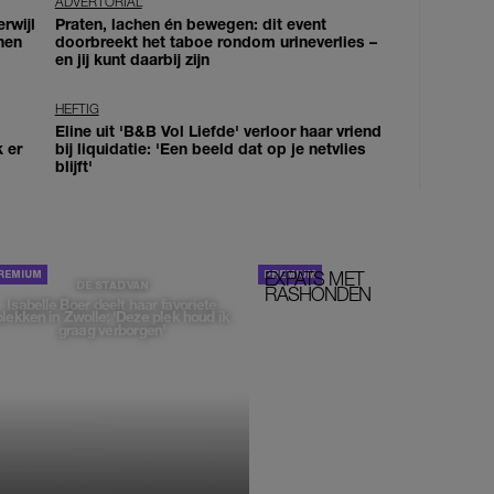
ADVERTORIAL
erwijl
Praten, lachen én bewegen: dit event
nen
doorbreekt het taboe rondom urineverlies –
en jij kunt daarbij zijn
HEFTIG
Eline uit 'B&B Vol Liefde' verloor haar vriend
k er
bij liquidatie: 'Een beeld dat op je netvlies
blijft'
EXPATS MET
STOM!
DE STAD VAN
RASHONDEN
Isabelle Boer deelt haar favoriete
plekken in Zwolle: 'Deze plek houd ik
graag verborgen'