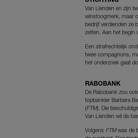
Van Lienden en zijn t
winstoogmerk, maar oo
bedrijf verdienden ze 
zetten. Aan het begin
Een strafrechtelijk on
twee compagnons, maar
het onderzoek gaat doo
RABOBANK
De Rabobank zou ook b
topbankier Barbara B
(
FTM
). Die beschuldi
Van Lienden wil de ban
Volgens
FTM
was de b