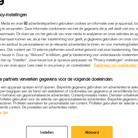
cy-instellingen
 Media en onze
92
advertentiepartners gebruiken cookies om informatie over je apparaat, lo
g te verzamelen. Deze informatie combineren we met de gegevens die je zelf deelt met ons, z
aanmaakt. Dit doen we om het gebruik van onze media te analyseren en onze websites en a
Daarnaast kunnen we, als je hier toestemming voor geeft, je gegevens gebruiken om onze con
 en aanbod te personaliseren en je relevante advertenties te tonen, en voor marketingdoele
ers. Ook content van 13 externe platformen wordt enkel getoond met jouw toestemming. Ge
gen keuze in. Door op "Akkoord" te klikken, geef je toestemming voor onderstaande doeleinden. 
k dan op “Instellen”. Jouw keuze kun je opnieuw aanpassen via “Privacy-instellingen” ondera
u’s van onze apps. Lees meer in ons privacy- en cookiebeleid.
Raadpleeg ons cookiebeleid 
e partners verwerken gegevens voor de volgende doeleinden:
BINNENLAND
|
LINDA.
p een apparaat opslaan en/of openen. Beperkte gegevens gebruiken om advertenties te sele
STER: 'ONDERZOEK OMST
pen begrijpen aan de hand van statistieken of combinaties van gegevens uit verschillende br
 behoeve van gepersonaliseerde advertenties. Contentprestaties meten. Diensten ontwikkel
APJESDEAL WEER VERT
Profielen gebruiken voor de selectie van gepersonaliseerde advertenties. Beperkte gegeven
lecteren. Profielen aanmaken ter personalisatie van content. Profielen gebruiken ter selectie 
eerde content. De prestaties van advertenties meten.
21-03-2022
|
NATHALIE BOLLEN
 lijst
het ministerie van Volksgezondheid naar de mondkap
Instellen
Akkoord
an Lienden is opnieuw vertraagd. Het lukt de onder