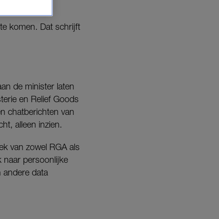
e komen. Dat schrijft
aan de minister laten
terie en Relief Goods
en chatberichten van
ht, alleen inzien.
oek van zowel RGA als
 naar persoonlijke
 andere data