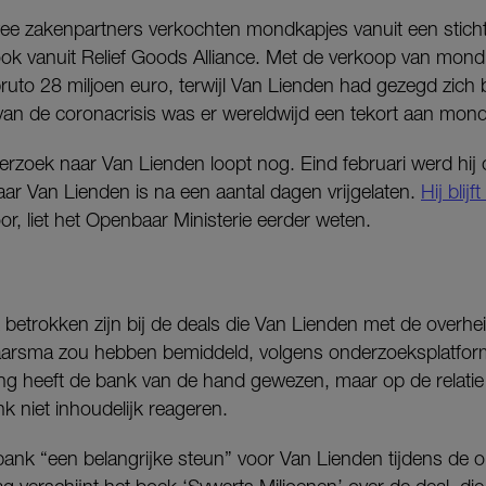
wee zakenpartners verkochten mondkapjes vanuit een stich
k vanuit Relief Goods Alliance. Met de verkoop van mondk
bruto 28 miljoen euro, terwijl Van Lienden had gezegd zich 
 van de coronacrisis was er wereldwijd een tekort aan mon
derzoek naar Van Lienden loopt nog. Eind februari werd hij 
 Van Lienden is na een aantal dagen vrijgelaten.
Hij blij
r, liet het Openbaar Ministerie eerder weten.
etrokken zijn bij de deals die Van Lienden met de overh
aarsma zou hebben bemiddeld, volgens onderzoeksplatfo
ging heeft de bank van de hand gewezen, maar op de relati
k niet inhoudelijk reageren.
ank “een belangrijke steun” voor Van Lienden tijdens de 