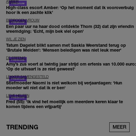
AMBER
High-class escort Amber: ‘Op het moment dat ik vooroverbuig
hoor ik een zachte klik’
BEDROGEN VROUW
Een paar uur na haar dood ontdekte Thom (32) dat zijn vriendin
vreemdging: 'Echt, mijn bek viel open'
WIL JE ZIEN
Tatum Dagelet blikt samen met Saskia Weerstand terug op
'Brutale Meiden': 'Mensen beledigen was niet leuk meer'
DE ERFENIS
Amy’s zus voert al twintig jaar strijd om erfenis van 10.000 euro:
'Op de uitvaart is ze niet geweest'
LEKKER SAMENGESTELD
Stiefmoeder Naomi is niet welkom bij verjaardagen: 'Hun
moeder wil niet dat ik er ben'
LIEVE HELEEN
Fred (55): 'Ik vind het moeilijk om meerdere keren klaar te
komen tijdens een vrijpartij'
TRENDING
MEER