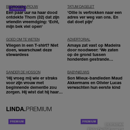
BEDROGEN VROUW
TATUM DAGELET
Een paar uur na haar dood
'Ollie is vertrokken naar een
ontdekte Thom (32) dat zijn
adres ver weg van ons. En
vriendin vreemdging: 'Echt,
dat doet pijn’
mijn bek viel open'
GOED OM TE WETEN
ADVERTORIAL
Vliegen in een T-shirt? Niet
Amaya zat vast op Madeira
doen, waarschuwt deze
door noodweer: 'We zaten
stewardess
op de grond tussen
honderden gestrande
reizigers'
SANDER DE HOSSON
BABYNIEUWS
'Hij vroeg mij wie er straks
Son Mieux-bandleden Maud
voor zijn vrouw met
Akkermans en Olivier Lucas
beginnende dementie zou
verwachten hun eerste kind
zorgen. Hij wist dat hij haar
zou moeten loslaten'
LINDA.
PREMIUM
ACHTERGROND
DE STAD VAN
Elske DeWall over Leeu