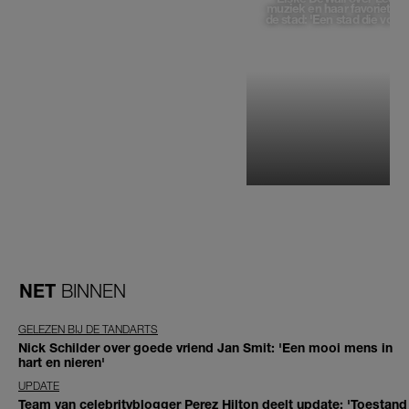
muziek en haar favoriete p
de stad: 'Een stad die voelt 
NET
BINNEN
GELEZEN BIJ DE TANDARTS
Nick Schilder over goede vriend Jan Smit: 'Een mooi mens in
hart en nieren'
UPDATE
Team van celebrityblogger Perez Hilton deelt update: 'Toestand