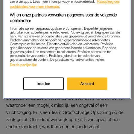
van onze apps. Lees meer in ons privacy- en cookiebeleid.
Raadpleeg ons
uren in een woning in de flat heeft verbleven. De bewoner van
cookiebeleid voor meer informatie.
die woning, een 60-jarige man uit Amsterdam, is maandag
Wij en onze partners verwerken gegevens voor de volgende
aangehouden. Hij zit nog vast en zijn mogelijke betrokkenheid
doeleinden:
bij het incident wordt onderzocht.
Informatie op een apparaat opslaan en/of openen. Beperkte gegevens
gebruiken om advertenties te selecteren. Publieksgroepen begrijpen aan de
hand van statistieken of combinaties van gegevens uit verschillende bronnen.
Profielen aanmaken ten behoeve van gepersonaliseerde advertenties.
Contentprestaties meten. Diensten ontwikkelen en verbeteren. Profielen
OPTREDENS GEANNULEERD
gebruiken voor de selectie van gepersonaliseerde advertenties. Beperkte
gegevens gebruiken om content te selecteren. Profielen aanmaken ter
Stien den Hollander, beter bekend als S10, heeft vanwege
personalisatie van content. Profielen gebruiken ter selectie van
gepersonaliseerde content. De prestaties van advertenties meten.
deze gebeurtenissen haar optreden op donderdag en
haar
Derde partijen lijst
shows op Paaspop
afgezegd. Deze optredens zouden de start
van haar nieuwe tour zijn. Haar volgende concert staat
Instellen
Akkoord
vooralsnog gepland op 1 mei in Eindhoven.
De politie onderzoekt verschillende scenario’s rondom de val,
waaronder een mogelijk misdrijf, een ongeval of een
vluchtpoging. Er is een Team Grootschalige Opsporing op de
zaak gezet. Of er daadwerkelijk sprake is van opzet of een
andere toedracht, wordt momenteel onderzocht.