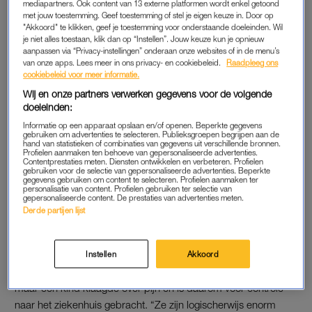
mediapartners. Ook content van 13 externe platformen wordt enkel getoond
ongeveer tien jongens, tussen de 15 en 16 jaar oud, gekleed in
met jouw toestemming. Geef toestemming of stel je eigen keuze in. Door op
"Akkoord" te klikken, geef je toestemming voor onderstaande doeleinden. Wil
zwarte kleding en met skeletmaskers.
je niet alles toestaan, klik dan op “Instellen”. Jouw keuze kun je opnieuw
aanpassen via “Privacy-instellingen” onderaan onze websites of in de menu’s
Een politiewoordvoerder bevestigt aan
RTL Nieuws
dat het
van onze apps. Lees meer in ons privacy- en cookiebeleid.
Raadpleeg ons
cookiebeleid voor meer informatie.
ging om “ongeveer tien personen met gezichtsbedekking.”
Wij en onze partners verwerken gegevens voor de volgende
doeleinden:
58-jarige Linda in bijzijn van
Informatie op een apparaat opslaan en/of openen. Beperkte gegevens
kleinkinderen beroofd van
gebruiken om advertenties te selecteren. Publieksgroepen begrijpen aan de
gouden ketting
hand van statistieken of combinaties van gegevens uit verschillende bronnen.
Profielen aanmaken ten behoeve van gepersonaliseerde advertenties.
Contentprestaties meten. Diensten ontwikkelen en verbeteren. Profielen
gebruiken voor de selectie van gepersonaliseerde advertenties. Beperkte
LEES OOK
gegevens gebruiken om content te selecteren. Profielen aanmaken ter
personalisatie van content. Profielen gebruiken ter selectie van
gepersonaliseerde content. De prestaties van advertenties meten.
Derde partijen lijst
OP DE GROND GEDUWD
Volgens de woordvoerder zijn de kinderen tijdens de beroving
Instellen
Akkoord
ook op de grond geduwd. Ze raakten daarbij niet gewond,
maar één kind klaagde over pijn en is daarom voor controle
naar het ziekenhuis gebracht. “Ze zijn logischerwijs enorm