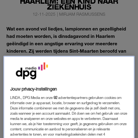
HAARLEM: ÉÉN KIND NAAR
ZIEKENHUIS
12-11-2025
|
MIRJAM RASMUSSENS
Wat een avond vol liedjes, lampionnen en gezelligheid
had moeten worden, is dinsdagavond in Haarlem
geëindigd in een angstige ervaring voor meerdere
kinderen. Zij werden tijdens Sint-Maarten beroofd van
hun snoep.
Dat bevestigt de politie na berichtgeving van
NH Nieuws
. Uit
privacyoverwegingen wil de politie niet zeggen om hoeveel
kinderen het precies gaat. Één kind is ter controle naar het
Jouw privacy-instellingen
ziekenhuis gebracht.
LINDA., DPG Media en onze
92
advertentiepartners gebruiken cookies om
informatie over je apparaat, locatie, browser en surfgedrag te verzamelen.
Deze informatie combineren we met de gegevens die je zelf deelt met ons,
BEROVING
zoals wanneer je een account aanmaakt. Dit doen we om het gebruik van onze
media te analyseren en onze websites en apps te verbeteren. Daarnaast
Rond 20.00 uur verstuurde de politie een
Burgernet-melding
kunnen we, als je hier toestemming voor geeft, je gegevens gebruiken om onze
vanwege de beroving. In de omgeving van het Engelandpark
content, communicatie en aanbod te personaliseren en je relevante
advertenties te tonen, en voor marketingdoeleinden delen met 4
en de Londenstraat werd gezocht naar een groep van