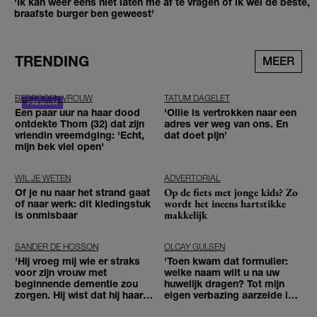
'Ik kan weer eens niet laten me af te vragen of ik wel de beste,
braafste burger ben geweest'
TRENDING
MEER
BEDROGEN VROUW
TATUM DAGELET
Een paar uur na haar dood
'Ollie is vertrokken naar een
ontdekte Thom (32) dat zijn
adres ver weg van ons. En
vriendin vreemdging: 'Echt,
dat doet pijn’
mijn bek viel open'
WIL JE WETEN
ADVERTORIAL
Op de fiets met jonge kids? Zo
Of je nu naar het strand gaat
wordt het ineens hartstikke
of naar werk: dit kledingstuk
makkelijk
is onmisbaar
SANDER DE HOSSON
OLCAY GULSEN
'Hij vroeg mij wie er straks
'Toen kwam dat formulier:
voor zijn vrouw met
welke naam wilt u na uw
beginnende dementie zou
huwelijk dragen? Tot mijn
zorgen. Hij wist dat hij haar
eigen verbazing aarzelde ik
zou moeten loslaten'
geen moment'