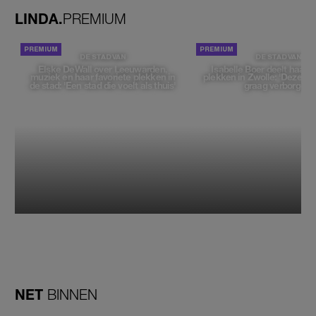
LINDA.
PREMIUM
DE STAD VAN
DE STAD VAN
Elske DeWall over Leeuwarden,
Isabelle Boer deelt haar f
muziek en haar favoriete plekken in
plekken in Zwolle: 'Deze pl
de stad: 'Een stad die voelt als thuis'
graag verborgen'
NET
BINNEN