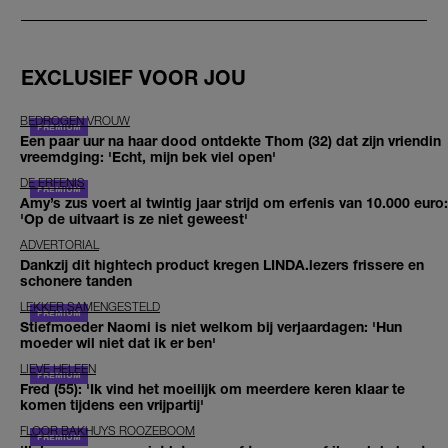
EXCLUSIEF VOOR JOU
BEDROGEN VROUW
Een paar uur na haar dood ontdekte Thom (32) dat zijn vriendin
vreemdging: 'Echt, mijn bek viel open'
DE ERFENIS
Amy’s zus voert al twintig jaar strijd om erfenis van 10.000 euro:
'Op de uitvaart is ze niet geweest'
ADVERTORIAL
Dankzij dit hightech product kregen LINDA.lezers frissere en
schonere tanden
LEKKER SAMENGESTELD
Stiefmoeder Naomi is niet welkom bij verjaardagen: 'Hun
moeder wil niet dat ik er ben'
LIEVE HELEEN
Fred (55): 'Ik vind het moeilijk om meerdere keren klaar te
komen tijdens een vrijpartij'
FLOOR BAKHUYS ROOZEBOOM