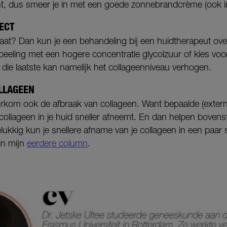
ht, dus smeer je in met een goede zonnebrandcrème (ook in
ECT
ultaat? Dan kun je een behandeling bij een huidtherapeut o
peeling met een hogere concentratie glycolzuur of kies voo
die laatste kan namelijk het collageenniveau verhogen.
OLLAGEEN
oorkom ook de afbraak van collageen. Want bepaalde (exter
collageen in je huid sneller afneemt. En dan helpen bovens
kkig kun je snellere afname van je collageen in een paa
in mijn
eerdere column
.