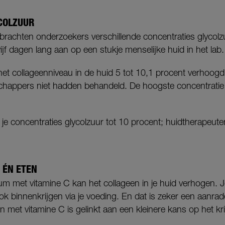
COLZUUR
 brachten onderzoekers verschillende concentraties glycol
ijf dagen lang aan op een stukje menselijke huid in het lab.
het collageenniveau in de huid 5 tot 10,1 procent verhoog
chappers niet hadden behandeld. De hoogste concentratie 
 je concentraties glycolzuur tot 10 procent; huidtherapeu
 ÉN ETEN
m met vitamine C kan het collageen in je huid verhogen. Je
k binnenkrijgen via je voeding. En dat is zeker een aanra
met vitamine C is gelinkt aan een kleinere kans op het kri