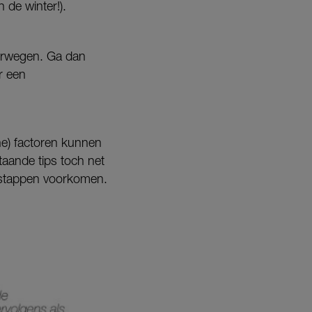
 de winter!).
verwegen. Ga dan
r een
ne) factoren kunnen
taande tips toch net
r stappen voorkomen.