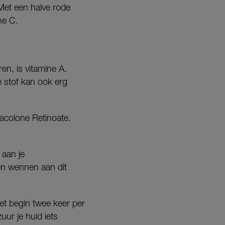
 Met een halve rode
ne C.
ren, is vitamine A.
e stof kan ook erg
acolone Retinoate.
 aan je
ven wennen aan dit
et begin twee keer per
ur je huid iets