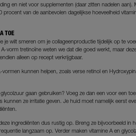
oeding en niet voor supplementen (daar zitten nadelen aan).
120 procent van de aanbevolen dagelijkse hoeveelheid vitami
A TOE
 je wilt smeren om je collageenproductie tijdelijk op te voe
e A-vorm tretinoïne weten we dat die goed werkt, maar dez
ovendien alleen op recept verkrijgbaar.
-vormen kunnen helpen, zoals verse retinol en Hydroxypin
n glycolzuur gaan gebruiken? Voeg ze dan een voor een toe
s kunnen ze irritatie geven. Je huid moet namelijk eerst e
iënten.
ze ingrediënten dus rustig op. Breng ze bijvoorbeeld in h
requentie langzaam op. Verder maken vitamine A en glycolzu