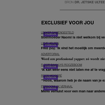
BRON
DR. JETSKE ULTEE
EXCLUSIEF VOOR JOU
LEKKER SAMENGESTELD
Stiefmoeder Naomi is niet welkom bij ver
LIEVE HELEEN
Fred (55): 'Ik vind het moeilijk om meerde
ADVERTORIAL
Word een professional yapper: zó wordt n
FLOOR BAKHUYS ROOZEBOOM
'Ik kan weer eens niet laten me af te vr
ROOS MOGGRÉ
'"Roos, waarom heb je de naam van je ex 
PERSOONLIJK VERHAAL
Merel verhuist voor een man naar andere 