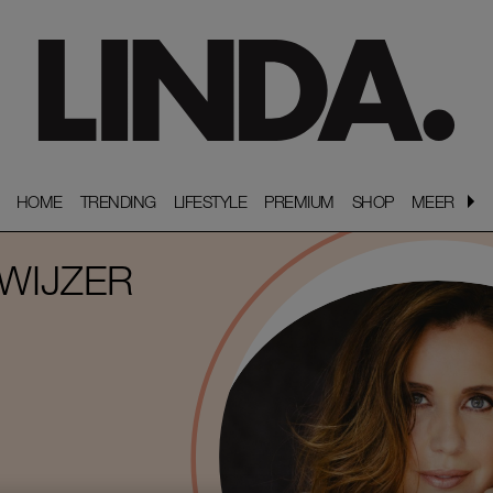
HOME
HOME
TRENDING
TRENDING
LIFESTYLE
LIFESTYLE
PREMIUM
PREMIUM
SHOP
SHOP
MEER
MEER
WIJZER