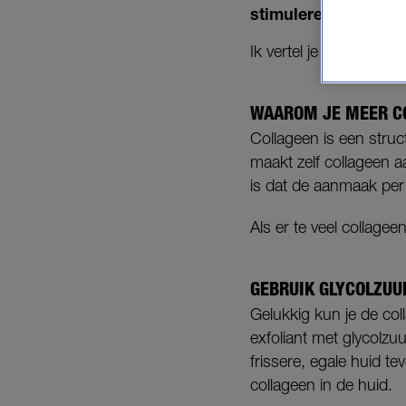
stimuleren. Dat kun
Ik vertel je welke.
WAAROM JE MEER CO
Collageen is een struct
maakt zelf collageen a
is dat de aanmaak per
Als er te veel collagee
GEBRUIK GLYCOLZUU
Gelukkig kun je de col
exfoliant met glycolzuu
frissere, egale huid t
collageen in de huid.