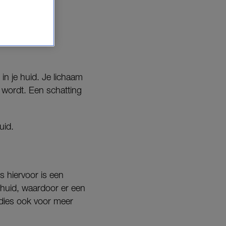
ten.
 in je huid. Je lichaam
r wordt. Een schatting
uid.
s hiervoor is een
e huid, waardoor er een
udies ook voor meer