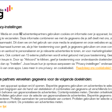
cy-instellingen
 Media en onze
92
advertentiepartners gebruiken cookies om informatie over je apparaat, lo
g te verzamelen. Deze informatie combineren we met de gegevens die je zelf deelt met ons, z
aanmaakt. Dit doen we om het gebruik van onze media te analyseren en onze websites en a
Daarnaast kunnen we, als je hier toestemming voor geeft, je gegevens gebruiken om onze con
 en aanbod te personaliseren en je relevante advertenties te tonen, en voor marketingdoele
ers. Ook content van 13 externe platformen wordt enkel getoond met jouw toestemming. Ge
gen keuze in. Door op "Akkoord" te klikken, geef je toestemming voor onderstaande doeleinden. 
k dan op “Instellen”. Jouw keuze kun je opnieuw aanpassen via “Privacy-instellingen” ondera
BEAUTY
|
HUIDWIJZER MET JETSKE ULTEE
u’s van onze apps. Lees meer in ons privacy- en cookiebeleid.
Raadpleeg ons cookiebeleid 
G JE MEER COLLAGEEN IN
e partners verwerken gegevens voor de volgende doeleinden:
(ZONDER SUPPLEMENTEN!
p een apparaat opslaan en/of openen. Beperkte gegevens gebruiken om advertenties te sele
pen begrijpen aan de hand van statistieken of combinaties van gegevens uit verschillende br
08-01-2023
|
JETSKE ULTEE
 behoeve van gepersonaliseerde advertenties. Contentprestaties meten. Diensten ontwikkel
Profielen gebruiken voor de selectie van gepersonaliseerde advertenties. Beperkte gegeven
lecteren. Profielen aanmaken ter personalisatie van content. Profielen gebruiken ter selectie 
uid heb je collageen nodig. Collageensupplementen 
eerde content. De prestaties van advertenties meten.
 lijst
 ook nog een andere optie: je kunt de collageenaanma