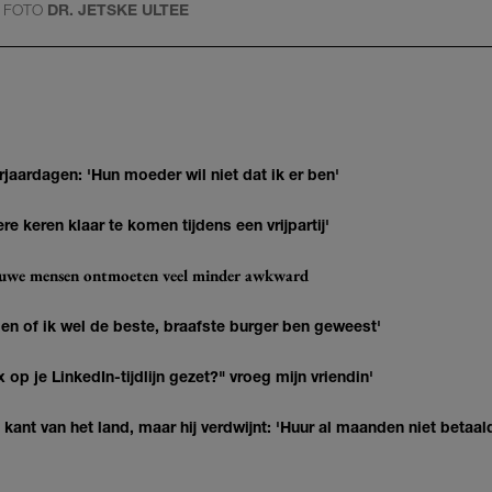
FOTO
DR. JETSKE ULTEE
jaardagen: 'Hun moeder wil niet dat ik er ben'
re keren klaar te komen tijdens een vrijpartij'
ieuwe mensen ontmoeten veel minder awkward
agen of ik wel de beste, braafste burger ben geweest'
op je LinkedIn-tijdlijn gezet?" vroeg mijn vriendin'
kant van het land, maar hij verdwijnt: 'Huur al maanden niet betaal