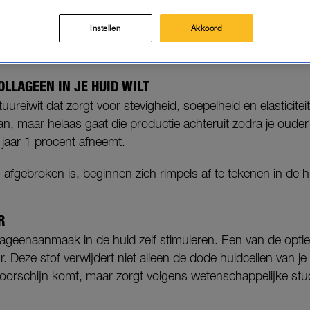
 je doen met voeding en bepaalde skincare-ingrediën
Instellen
Akkoord
LLAGEEN IN JE HUID WILT
uureiwit dat zorgt voor stevigheid, soepelheid en elasticiteit
an, maar helaas gaat die productie achteruit zodra je oude
 jaar 1 procent afneemt.
n afgebroken is, beginnen zich rimpels af te tekenen in de h
R
lageenaanmaak in de huid zelf stimuleren. Een van de optie
r. Deze stof verwijdert niet alleen de dode huidcellen van j
evoorschijn komt, maar zorgt volgens wetenschappelijke st