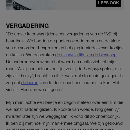
LEES OOK
VERGADERING
“De ergste keer was tijdens een vergadering van de VvE bij
haar thuis. We hadden de punten over de ramen en de kleur
van de voordeur besproken en het ging inmiddels over koetjes
en kalfjes. We bespraken
de nieuwste films in de bioscoop
.
De onderbuurvrouw nam het woord en richtte zich tot mijn
man. ‘Als jij een acteur zou zijn, zou jij de
bad guy
spelen, die
zijn altijd sexy’, bracht ze uit. Ik was met stomheid geslagen. Ik
zag dat
de buren
van de deur naast ons naar mij keken. Het
viel stil. Hoorden we dit goed?
Mijn man lachte een beetje en begon meteen over een film die
we laatst hadden gezien. Ik kookte van woede. Nog geen vijf
minuten later zijn we weggegaan. Ik vond dit zo onbehoorlijk.
Ik ben blij met hoe mijn man ermee omgaat. We zijn getrouwd
en al jaren samen. Ik twijfel dan ook niet aan hem of onze