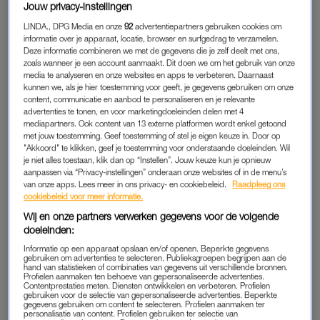
de andere keer bij iemand thuis.
Jouw privacy-instellingen
LINDA., DPG Media en onze
92
advertentiepartners gebruiken cookies om
Met
de onderbuurvrouw
heb ik op z’n zachtst gezegd niet
informatie over je apparaat, locatie, browser en surfgedrag te verzamelen.
Deze informatie combineren we met de gegevens die je zelf deelt met ons,
veel. Ze is niet onaardig, ze is eerder té aardig. En dan met
zoals wanneer je een account aanmaakt. Dit doen we om het gebruik van onze
name tegen mijn man. Al vanaf het eerste moment flirt ze met
media te analyseren en onze websites en apps te verbeteren. Daarnaast
kunnen we, als je hier toestemming voor geeft, je gegevens gebruiken om onze
hem. En dat doet ze niet subtiel. Ze heeft er zelfs geen moeite
content, communicatie en aanbod te personaliseren en je relevante
mee als ik erbij ben.”
advertenties te tonen, en voor marketingdoeleinden delen met 4
mediapartners. Ook content van 13 externe platformen wordt enkel getoond
met jouw toestemming. Geef toestemming of stel je eigen keuze in. Door op
"Akkoord" te klikken, geef je toestemming voor onderstaande doeleinden. Wil
Simone (33): ‘De buren sturen
je niet alles toestaan, klik dan op “Instellen”. Jouw keuze kun je opnieuw
ellenlange appjes over hoe ze
aanpassen via “Privacy-instellingen” onderaan onze websites of in de menu’s
onder onze verbouwing lijden’
van onze apps. Lees meer in ons privacy- en cookiebeleid.
Raadpleeg ons
cookiebeleid voor meer informatie.
LEES OOK
Wij en onze partners verwerken gegevens voor de volgende
doeleinden:
Informatie op een apparaat opslaan en/of openen. Beperkte gegevens
gebruiken om advertenties te selecteren. Publieksgroepen begrijpen aan de
FLIRTEN
hand van statistieken of combinaties van gegevens uit verschillende bronnen.
Profielen aanmaken ten behoeve van gepersonaliseerde advertenties.
Contentprestaties meten. Diensten ontwikkelen en verbeteren. Profielen
“Op WhatsApp is ze overenthousiast. Ze gebruikt veel
gebruiken voor de selectie van gepersonaliseerde advertenties. Beperkte
emoticons en puntjes als ze met mijn man appt. Een
gegevens gebruiken om content te selecteren. Profielen aanmaken ter
personalisatie van content. Profielen gebruiken ter selectie van