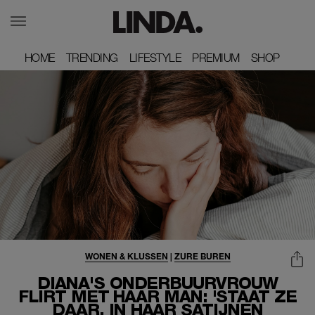
HOME
HOME
TRENDING
TRENDING
LIFESTYLE
LIFESTYLE
PREMIUM
PREMIUM
SHOP
SHOP
WONEN & KLUSSEN
|
ZURE BUREN
DIANA'S ONDERBUURVROUW
FLIRT MET HAAR MAN: 'STAAT ZE
DAAR, IN HAAR SATIJNEN