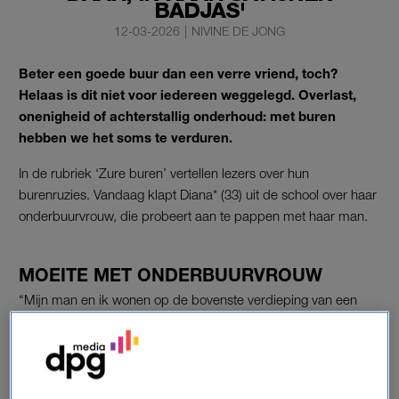
BADJAS'
12-03-2026
|
NIVINE DE JONG
Beter een goede buur dan een verre vriend, toch?
Helaas is dit niet voor iedereen weggelegd. Overlast,
onenigheid of achterstallig onderhoud: met buren
hebben we het soms te verduren.
In de rubriek ‘Zure buren’ vertellen lezers over hun
burenruzies. Vandaag klapt Diana* (33) uit de school over haar
onderbuurvrouw, die probeert aan te pappen met haar man.
MOEITE MET ONDERBUURVROUW
“Mijn man en ik wonen op de bovenste verdieping van een
huis in Amsterdam. Onder ons woont een vrouw van in de
veertig jaar, daaronder een lieve man. Naast ons woont een
jong stel. Ongeveer twee keer per jaar komen we samen met
de Vereniging van Eigenaren (VvE). De ene keer is dit digitaal,