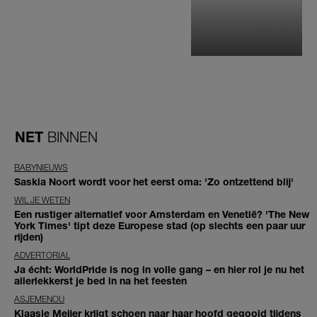
NET
BINNEN
BABYNIEUWS
Saskia Noort wordt voor het eerst oma: 'Zo ontzettend blij'
WIL JE WETEN
Een rustiger alternatief voor Amsterdam en Venetië? 'The New
York Times' tipt deze Europese stad (op slechts een paar uur
rijden)
ADVERTORIAL
Ja écht: WorldPride is nog in volle gang – en hier rol je nu het
allerlekkerst je bed in na het feesten
ASJEMENOU
Klaasje Meijer krijgt schoen naar haar hoofd gegooid tijdens