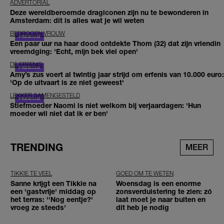
ADVERTORIAL
Deze wereldberoemde dragiconen zijn nu te bewonderen in
Amsterdam: dit is alles wat je wil weten
BEDROGEN VROUW
Een paar uur na haar dood ontdekte Thom (32) dat zijn vriendin
vreemdging: 'Echt, mijn bek viel open'
DE ERFENIS
Amy’s zus voert al twintig jaar strijd om erfenis van 10.000 euro:
'Op de uitvaart is ze niet geweest'
LEKKER SAMENGESTELD
Stiefmoeder Naomi is niet welkom bij verjaardagen: 'Hun
moeder wil niet dat ik er ben'
TRENDING
MEER
TIKKIE TE VEEL
GOED OM TE WETEN
Sanne krijgt een Tikkie na
Woensdag is een enorme
een 'gastvrije' middag op
zonsverduistering te zien: zó
het terras: ''Nog eentje?'
laat moet je naar buiten en
vroeg ze steeds'
dit heb je nodig