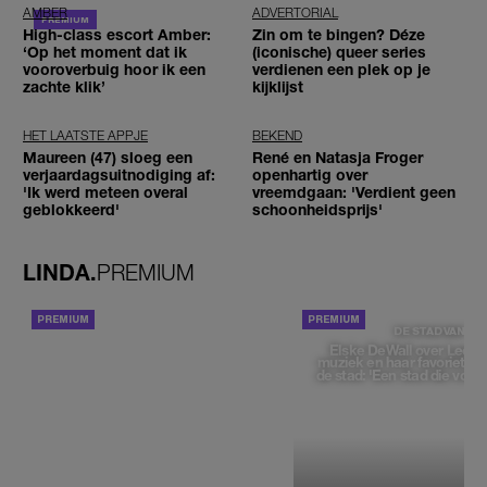
AMBER
ADVERTORIAL
High-class escort Amber:
Zin om te bingen? Déze
‘Op het moment dat ik
(iconische) queer series
vooroverbuig hoor ik een
verdienen een plek op je
zachte klik’
kijklijst
HET LAATSTE APPJE
BEKEND
Maureen (47) sloeg een
René en Natasja Froger
verjaardagsuitnodiging af:
openhartig over
'Ik werd meteen overal
vreemdgaan: 'Verdient geen
geblokkeerd'
schoonheidsprijs'
LINDA.
PREMIUM
ACHTERGROND
DE STAD VAN
Elske DeWall over Leeu
muziek en haar favoriete p
de stad: 'Een stad die voelt 