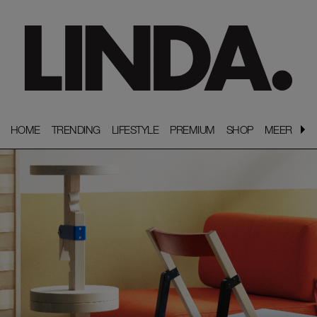
HOME
HOME
TRENDING
TRENDING
LIFESTYLE
LIFESTYLE
PREMIUM
PREMIUM
SHOP
SHOP
MEER
MEER