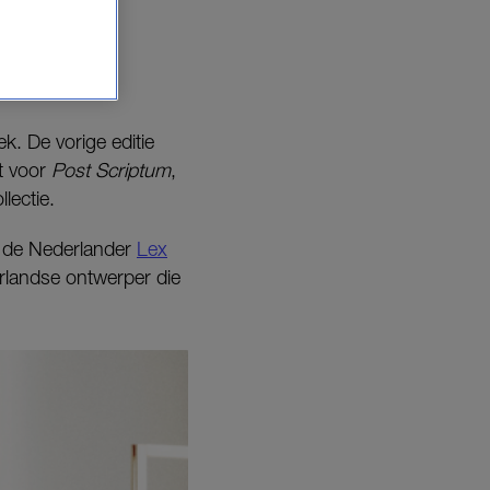
ek. De vorige editie
at voor
Post Scriptum
,
lectie.
t de Nederlander
Lex
erlandse ontwerper die