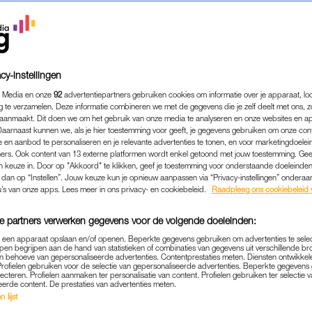
cy-instellingen
 Media en onze
92
advertentiepartners gebruiken cookies om informatie over je apparaat, lo
g te verzamelen. Deze informatie combineren we met de gegevens die je zelf deelt met ons, z
aanmaakt. Dit doen we om het gebruik van onze media te analyseren en onze websites en a
Daarnaast kunnen we, als je hier toestemming voor geeft, je gegevens gebruiken om onze con
 en aanbod te personaliseren en je relevante advertenties te tonen, en voor marketingdoele
ers. Ook content van 13 externe platformen wordt enkel getoond met jouw toestemming. Ge
gen keuze in. Door op "Akkoord" te klikken, geef je toestemming voor onderstaande doeleinden. 
WONEN & KLUSSEN
|
WIL JE ZIEN
k dan op “Instellen”. Jouw keuze kun je opnieuw aanpassen via “Privacy-instellingen” ondera
WE DESIGNCOLLECTIE VAN
u’s van onze apps. Lees meer in ons privacy- en cookiebeleid.
Raadpleeg ons cookiebeleid 
D (EN WIJ HEBBEN DE BE
e partners verwerken gegevens voor de volgende doeleinden:
13-05-2026
|
LINDE VERHULST
p een apparaat opslaan en/of openen. Beperkte gegevens gebruiken om advertenties te sele
pen begrijpen aan de hand van statistieken of combinaties van gegevens uit verschillende br
 behoeve van gepersonaliseerde advertenties. Contentprestaties meten. Diensten ontwikkel
Profielen gebruiken voor de selectie van gepersonaliseerde advertenties. Beperkte gegeven
de Ikea al een nieuwe Ikea PS-collectie aan, met o
lecteren. Profielen aanmaken ter personalisatie van content. Profielen gebruiken ter selectie 
eerde content. De prestaties van advertenties meten.
r Lex Pott. Maar hij is niet de enige: in totaal sloege
 lijst
n ineen met de Zweedse woongigant.