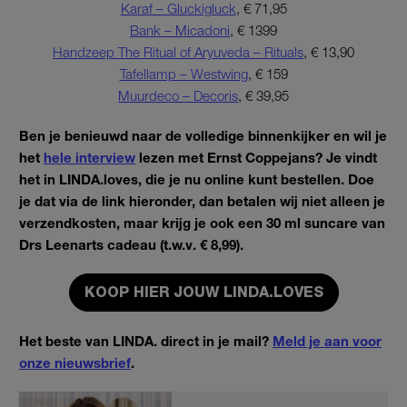
Karaf – Gluckigluck
, € 71,95
Bank – Micadoni
, € 1399
Handzeep The Ritual of Aryuveda – Rituals
, € 13,90
Tafellamp – Westwing
, € 159
Muurdeco – Decoris
, € 39,95
Ben je benieuwd naar de volledige binnenkijker en wil je
het
hele interview
lezen met Ernst Coppejans? Je vindt
het in LINDA.loves, die je nu online kunt bestellen. Doe
je dat via de link hieronder, dan betalen wij niet alleen je
verzendkosten, maar krijg je ook een 30 ml suncare van
Drs Leenarts cadeau (t.w.v. € 8,99).
KOOP HIER JOUW LINDA.LOVES
Het beste van LINDA. direct in je mail?
Meld je aan voor
onze nieuwsbrief
.