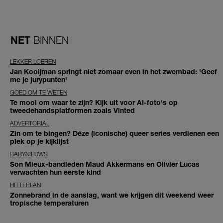
NET
BINNEN
LEKKER LOEREN
Jan Kooijman springt niet zomaar even in het zwembad: 'Geef
me je jurypunten'
GOED OM TE WETEN
Te mooi om waar te zijn? Kijk uit voor AI-foto's op
tweedehandsplatformen zoals Vinted
ADVERTORIAL
Zin om te bingen? Déze (iconische) queer series verdienen een
plek op je kijklijst
BABYNIEUWS
Son Mieux-bandleden Maud Akkermans en Olivier Lucas
verwachten hun eerste kind
HITTEPLAN
Zonnebrand in de aanslag, want we krijgen dit weekend weer
tropische temperaturen