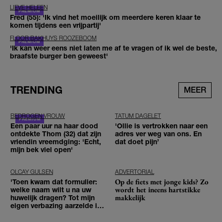
LIEVE HELEEN
Fred (55): 'Ik vind het moeilijk om meerdere keren klaar te
komen tijdens een vrijpartij'
FLOOR BAKHUYS ROOZEBOOM
'Ik kan weer eens niet laten me af te vragen of ik wel de beste,
braafste burger ben geweest'
TRENDING
MEER
BEDROGEN VROUW
TATUM DAGELET
Een paar uur na haar dood
'Ollie is vertrokken naar een
ontdekte Thom (32) dat zijn
adres ver weg van ons. En
vriendin vreemdging: 'Echt,
dat doet pijn’
mijn bek viel open'
OLCAY GULSEN
ADVERTORIAL
Op de fiets met jonge kids? Zo
'Toen kwam dat formulier:
wordt het ineens hartstikke
welke naam wilt u na uw
makkelijk
huwelijk dragen? Tot mijn
eigen verbazing aarzelde ik
geen moment'