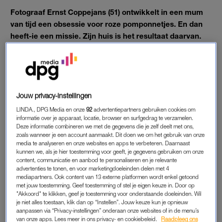
Fotograaf Ernst Coppejans (51) ontwikkelt in een mum
van tijd een obsessie voor roze pomponnetjes. En dan
heeft-ie een missie. Zijn huis is het resultaat daarvan.
Samen met zijn partner, acteur en choreograaf Jerrel
Houtsnee, woont hij in een appartement in het Amsterdamse
stadsdeel Oud-West. Wij kregen voor de nieuwste
LINDA.loves een kijkje in zijn woning.
Jouw privacy-instellingen
LINDA., DPG Media en onze
92
advertentiepartners gebruiken cookies om
informatie over je apparaat, locatie, browser en surfgedrag te verzamelen.
ALLES ROZE
Deze informatie combineren we met de gegevens die je zelf deelt met ons,
zoals wanneer je een account aanmaakt. Dit doen we om het gebruik van onze
“Jerrel en ik wonen drie- en vierhoog in Amsterdam Oud-
media te analyseren en onze websites en apps te verbeteren. Daarnaast
West. De bank, het bed en het keukenblok hebben we met
kunnen we, als je hier toestemming voor geeft, je gegevens gebruiken om onze
content, communicatie en aanbod te personaliseren en je relevante
hulp van de buren van buitenaf naar boven moeten takelen.
advertenties te tonen, en voor marketingdoeleinden delen met 4
De muren en het plafond kregen de afgelopen twintig jaar alle
mediapartners. Ook content van 13 externe platformen wordt enkel getoond
kleuren. Alleen paars vond Jerrel te veel Pippi Langkous. Nu is
met jouw toestemming. Geef toestemming of stel je eigen keuze in. Door op
"Akkoord" te klikken, geef je toestemming voor onderstaande doeleinden. Wil
alles roze, op één koraalrode en een bruine muur na. Jerrel
je niet alles toestaan, klik dan op “Instellen”. Jouw keuze kun je opnieuw
dacht met roze eerst: dit wordt een
barbiehuis
, maar het is
aanpassen via “Privacy-instellingen” onderaan onze websites of in de menu’s
van onze apps. Lees meer in ons privacy- en cookiebeleid.
Raadpleeg ons
warm en rustig.”