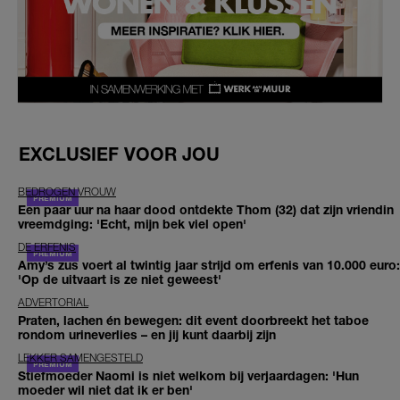
EXCLUSIEF VOOR JOU
BEDROGEN VROUW
Een paar uur na haar dood ontdekte Thom (32) dat zijn vriendin
vreemdging: 'Echt, mijn bek viel open'
DE ERFENIS
Amy’s zus voert al twintig jaar strijd om erfenis van 10.000 euro:
'Op de uitvaart is ze niet geweest'
ADVERTORIAL
Praten, lachen én bewegen: dit event doorbreekt het taboe
rondom urineverlies – en jij kunt daarbij zijn
LEKKER SAMENGESTELD
Stiefmoeder Naomi is niet welkom bij verjaardagen: 'Hun
moeder wil niet dat ik er ben'