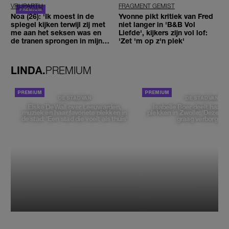
VRIJPARTIJ
FRAGMENT GEMIST
Noa (26): 'Ik moest in de
Yvonne pikt kritiek van Fred
spiegel kijken terwijl zij met
niet langer in 'B&B Vol
me aan het seksen was en
Liefde', kijkers zijn vol lof:
de tranen sprongen in mijn
'Zet 'm op z'n plek'
ogen'
LINDA.
PREMIUM
DE STAD VAN
DE STAD VAN
Elske DeWall over Leeuwarden,
Isabelle Boer deelt haar f
muziek en haar favoriete plekken in
plekken in Zwolle: 'Deze pl
de stad: 'Een stad die voelt als thuis'
graag verborgen'