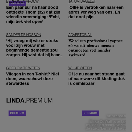
BEDROGEN VROUW
TATUM DAGELET
Een paar uur na haar dood
'Ollie is vertrokken naar een
ontdekte Thom (32) dat zijn
adres ver weg van ons. En
vriendin vreemdging: 'Echt,
dat doet pijn’
mijn bek viel open'
SANDER DE HOSSON
ADVERTORIAL
Word een professional yapper:
'Hij vroeg mij wie er straks
zó wordt nieuwe mensen
voor zijn vrouw met
ontmoeten veel minder
beginnende dementie zou
awkward
zorgen. Hij wist dat hij haar
zou moeten loslaten'
GOED OM TE WETEN
WIL JE WETEN
Vliegen in een T-shirt? Niet
Of je nu naar het strand gaat
doen, waarschuwt deze
of naar werk: dit kledingstuk
stewardess
is onmisbaar
LINDA.
PREMIUM
ACHTERGROND
DE STAD VAN
Elske DeWall over Leeu
muziek en haar favoriete p
de stad: 'Een stad die voelt 