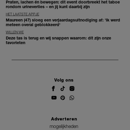
Praten, lachen én bewegen: dit event doorbreekt het taboe
rondom urineverlies – en jij kunt daarbij zijn
HET LAATSTE APPJE
Maureen (47) sloeg een verjaardagsuitnodiging af: 'Ik werd
meteen overal geblokkeerd'
WILLEN WE
Deze tas is terug en wij snappen waarom: dít zijn onze
favorieten
Volg ons
Adverteren
mogelijkheden