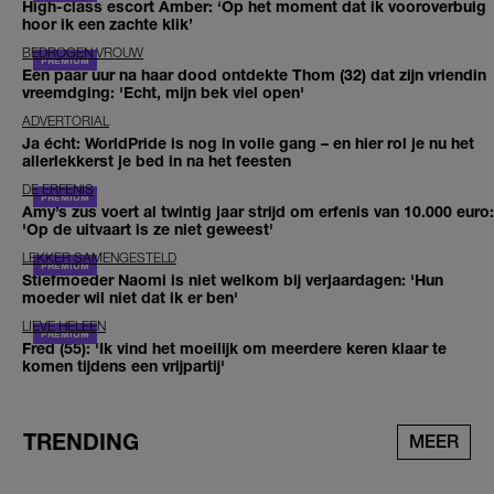
High-class escort Amber: ‘Op het moment dat ik vooroverbuig
hoor ik een zachte klik’
BEDROGEN VROUW
Een paar uur na haar dood ontdekte Thom (32) dat zijn vriendin
vreemdging: 'Echt, mijn bek viel open'
ADVERTORIAL
Ja écht: WorldPride is nog in volle gang – en hier rol je nu het
allerlekkerst je bed in na het feesten
DE ERFENIS
Amy’s zus voert al twintig jaar strijd om erfenis van 10.000 euro:
'Op de uitvaart is ze niet geweest'
LEKKER SAMENGESTELD
Stiefmoeder Naomi is niet welkom bij verjaardagen: 'Hun
moeder wil niet dat ik er ben'
LIEVE HELEEN
Fred (55): 'Ik vind het moeilijk om meerdere keren klaar te
komen tijdens een vrijpartij'
TRENDING
MEER