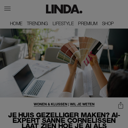
HOME
HOME
TRENDING
TRENDING
LIFESTYLE
LIFESTYLE
PREMIUM
PREMIUM
SHOP
SHOP
WONEN & KLUSSEN
|
WIL JE WETEN
JE HUIS GEZELLIGER MAKEN? AI-
EXPERT SANNE CORNELISSEN
LAAT ZIEN HOE JE AI ALS