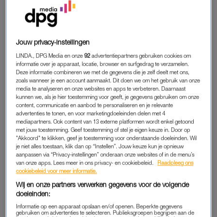
MOODBOARD MET AI
Ik begon met de kinderkamer. Op dat moment was het nog
een waskamer. Niet echt de zachte babykamer van je
Pinterestdromen. Ik uploadde een foto in Google Gemini en
Jouw privacy-instellingen
vroeg: haal de oude meubels weg en zet dit babybedje tegen
LINDA., DPG Media en onze
92
advertentiepartners gebruiken cookies om
de muur. Het bedje stuurde ik mee als link. Binnen een paar
informatie over je apparaat, locatie, browser en surfgedrag te verzamelen.
seconden had ik een beeld van hoe het kon worden. Daarna
Deze informatie combineren we met de gegevens die je zelf deelt met ons,
zoals wanneer je een account aanmaakt. Dit doen we om het gebruik van onze
stuurde ik inspiratiebeelden mee en vroeg ik of AI de witte
media te analyseren en onze websites en apps te verbeteren. Daarnaast
muur kon veranderen naar behang dat ik op Pinterest had
kunnen we, als je hier toestemming voor geeft, je gegevens gebruiken om onze
content, communicatie en aanbod te personaliseren en je relevante
gezien. Spiegel erbij. Ander kleurtje. Nog een versie.
advertenties te tonen, en voor marketingdoeleinden delen met 4
mediapartners. Ook content van 13 externe platformen wordt enkel getoond
Dat is meteen
de belangrijkste truc
: vraag niet een keer om
met jouw toestemming. Geef toestemming of stel je eigen keuze in. Door op
"Akkoord" te klikken, geef je toestemming voor onderstaande doeleinden. Wil
‘maak mijn kamer mooi.’ Bouw het stap voor stap op. Eerst de
je niet alles toestaan, klik dan op “Instellen”. Jouw keuze kun je opnieuw
ruimte. Dan het meubel. Dan de sfeer. Dan de details. In een
aanpassen via “Privacy-instellingen” onderaan onze websites of in de menu’s
halfuur had ik vier opties voor de kinderkamer gezien, zonder
van onze apps. Lees meer in ons privacy- en cookiebeleid.
Raadpleeg ons
cookiebeleid voor meer informatie.
ook maar een spijker in de muur te slaan. Zelfs voor de lelijke
Wij en onze partners verwerken gegevens voor de volgende
hoek achter de wasmachine bedacht AI een oplossing met
doeleinden:
boekenplankjes. Had ik zelf niet verzonnen.
Informatie op een apparaat opslaan en/of openen. Beperkte gegevens
gebruiken om advertenties te selecteren. Publieksgroepen begrijpen aan de