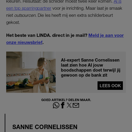
kleuren. Resultaat: de schilder moest twee keer komen.
AI is
een top sparringpartner
voor je inrichting. Maar laat je smaak
niet
outsourcen
. Die les heeft mij een extra schilderbeurt
gekost.
Het beste van LINDA. direct in je mail?
Meld je aan voor
onze nieuwsbrief
.
AI-expert Sanne Cornelissen
laat zien hoe AI jouw
boodschappen doet terwijl jij
gewoon op de bank zit
LEES OOK
GOED ARTIKEL? DELEN MAAR.
SANNE CORNELISSEN