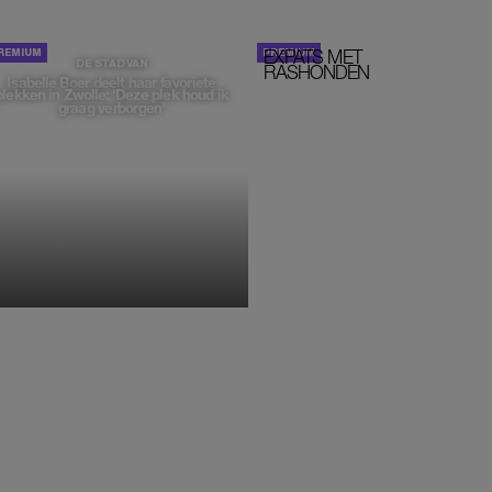
EXPATS MET
STOM!
DE STAD VAN
RASHONDEN
Isabelle Boer deelt haar favoriete
plekken in Zwolle: 'Deze plek houd ik
graag verborgen'
MONIQUE KLEMANN