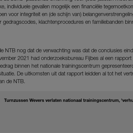
ke, individuele gevallen mogelijk een financiële tegemoetk
n voor integriteit en (de schijn van) belangenverstrengeling
r gedragscodes, klachtenprocedures en familiebanden binn
de NTB nog dat de verwachting was dat de conclusies eind
vember 2021 had onderzoeksbureau Fijbes al een rapport 
edrag binnen het nationale trainingscentrum gepresenteer
ituatie. De uitkomsten uit dat rapport leidden al tot het ve
 van de NTB.
Turnzussen Wevers verlaten nationaal trainingscentrum, 'verhu