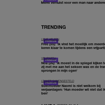
Merel verhuist voor een man naar andere 
TRENDING
LIEVE HELEEN
Fred (55): 'Ik vind het moeilijk om meerd
keren klaar te komen tijdens een vrijparti
VRIJPARTIJ
Noa (26): 'Ik moest in de spiegel kijken t
zij met me aan het seksen was en de tra
sprongen in mijn ogen'
LEKKER SAMENGESTELD
Stiefmoeder Naomi is niet welkom bij
verjaardagen: 'Hun moeder wil niet dat i
ben'