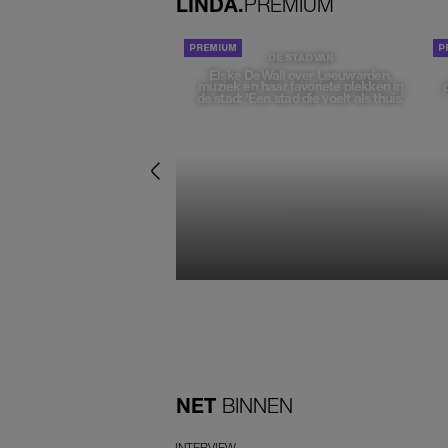
LINDA.
PREMIUM
DE STAD VAN
Elske DeWall over Leeuwarden,
muziek en haar favoriete plekken in
de stad: 'Een stad die voelt als thuis'
NET
BINNEN
INTERVIEW