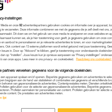
cy-instellingen
 Media en onze
92
advertentiepartners gebruiken cookies om informatie over je apparaat, lo
g te verzamelen. Deze informatie combineren we met de gegevens die je zelf deelt met ons, z
aanmaakt. Dit doen we om het gebruik van onze media te analyseren en onze websites en a
Daarnaast kunnen we, als je hier toestemming voor geeft, je gegevens gebruiken om onze con
 en aanbod te personaliseren en je relevante advertenties te tonen, en voor marketingdoele
ers. Ook content van 13 externe platformen wordt enkel getoond met jouw toestemming. Ge
gen keuze in. Door op "Akkoord" te klikken, geef je toestemming voor onderstaande doeleinden. 
k dan op “Instellen”. Jouw keuze kun je opnieuw aanpassen via “Privacy-instellingen” ondera
u’s van onze apps. Lees meer in ons privacy- en cookiebeleid.
Raadpleeg ons cookiebeleid 
SPORT
|
LINDA.
NBOND MAAKT EXCUSES N
e partners verwerken gegevens voor de volgende doeleinden:
ER JARENLANGE MISSTAN
p een apparaat opslaan en/of openen. Beperkte gegevens gebruiken om advertenties te sele
pen begrijpen aan de hand van statistieken of combinaties van gegevens uit verschillende br
 behoeve van gepersonaliseerde advertenties. Contentprestaties meten. Diensten ontwikkel
18-08-2022
|
JORIEKE VAN NOORLOOS
Profielen gebruiken voor de selectie van gepersonaliseerde advertenties. Beperkte gegeven
lecteren. Profielen aanmaken ter personalisatie van content. Profielen gebruiken ter selectie 
eerde content. De prestaties van advertenties meten.
thlon Bond heeft lange tijd grensoverschrijdend ged
 lijst
ijk onderzoek
in opdracht van de bond.