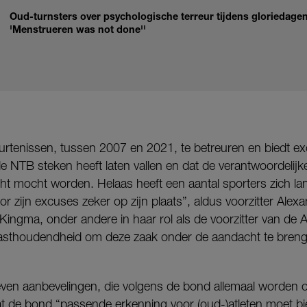
Oud-turnsters over psychologische terreur tijdens gloriedagen 
'Menstrueren was not done''
rtenissen, tussen 2007 en 2021, te betreuren en biedt ex
de NTB steken heeft laten vallen en dat de verantwoordeli
ht mocht worden. Helaas heeft een aantal sporters zich la
or zijn excuses zeker op zijn plaats”, aldus voorzitter Ale
ingma, onder andere in haar rol als de voorzitter van de 
 vasthoudendheid om deze zaak onder de aandacht te bren
zeven aanbevelingen, die volgens de bond allemaal worde
at de bond “passende erkenning voor (oud-)atleten moet b