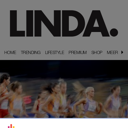
HOME
HOME
TRENDING
TRENDING
LIFESTYLE
LIFESTYLE
PREMIUM
PREMIUM
SHOP
SHOP
MEER
MEER