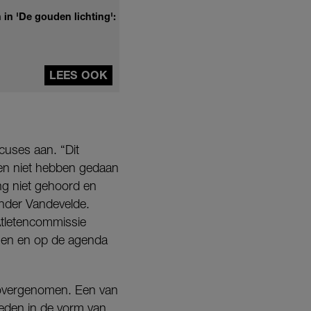
in 'De gouden lichting':
LEES OOK
cuses aan. “Dit
jken niet hebben gedaan
ng niet gehoord en
xander Vandevelde.
Atletencommissie
gen en op de agenda
n overgenomen. Een van
ieden in de vorm van