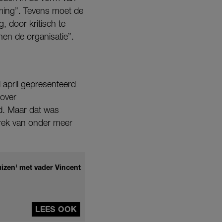
oming”. Tevens moet de
, door kritisch te
en de organisatie”.
 april gepresenteerd
over
d. Maar dat was
rtrek van onder meer
izen' met vader Vincent
LEES OOK