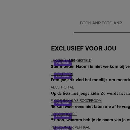
BRON
ANP
FOTO
ANP
EXCLUSIEF VOOR JOU
LEKKER SAMENGESTELD
Stiefmoeder Naomi is niet welkom bij ver
LIEVE HELEEN
Fred (55): 'Ik vind het moeilijk om meerde
ADVERTORIAL
Op de fiets met jonge kids? Zo wordt het in
FLOOR BAKHUYS ROOZEBOOM
'Ik kan weer eens niet laten me af te vr
ROOS MOGGRÉ
'"Roos, waarom heb je de naam van je ex 
PERSOONLIJK VERHAAL