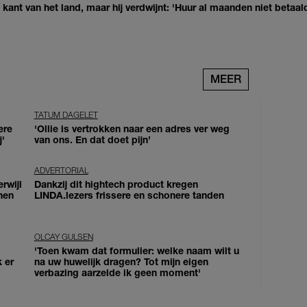
kant van het land, maar hij verdwijnt: 'Huur al maanden niet betaal
MEER
TATUM DAGELET
ere
'Ollie is vertrokken naar een adres ver weg
j'
van ons. En dat doet pijn’
ADVERTORIAL
erwijl
Dankzij dit hightech product kregen
nen
LINDA.lezers frissere en schonere tanden
OLCAY GULSEN
'Toen kwam dat formulier: welke naam wilt u
k er
na uw huwelijk dragen? Tot mijn eigen
verbazing aarzelde ik geen moment'