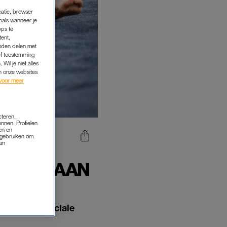
catie, browser
oals wanneer je
pps te
tent,
inden delen met
ef toestemming
Wil je niet alles
an onze websites
voor meer
cteren.
onnen. Profielen
en en
s gebruiken om
van
T
NDEN AAN
n naar de sociale