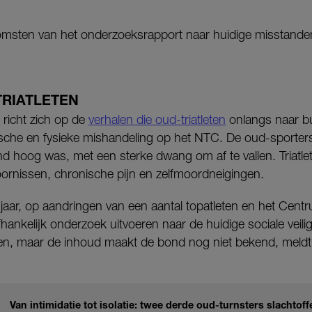
tkomsten van het onderzoeksrapport naar huidige misstand
TRIATLETEN
richt zich op de
verhalen die oud-triatleten
onlangs naar bu
ische en fysieke mishandeling op het NTC. De oud-sporters
end hoog was, met een sterke dwang om af te vallen. Triat
oornissen, chronische pijn en zelfmoordneigingen.
t jaar, op aandringen van een aantal topatleten en het Centr
hankelijk onderzoek uitvoeren naar de huidige sociale veil
nen, maar de inhoud maakt de bond nog niet bekend, meldt
Van intimidatie tot isolatie: twee derde oud-turnsters slachtoff