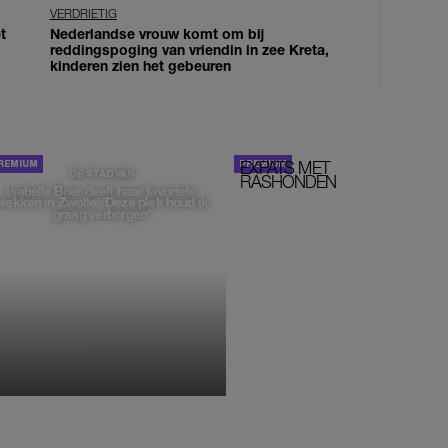
VERDRIETIG
t
Nederlandse vrouw komt om bij
reddingspoging van vriendin in zee Kreta,
kinderen zien het gebeuren
EXPATS MET
STOM!
DE STAD VAN
RASHONDEN
Isabelle Boer deelt haar favoriete
plekken in Zwolle: 'Deze plek houd ik
graag verborgen'
MONIQUE KLEMANN