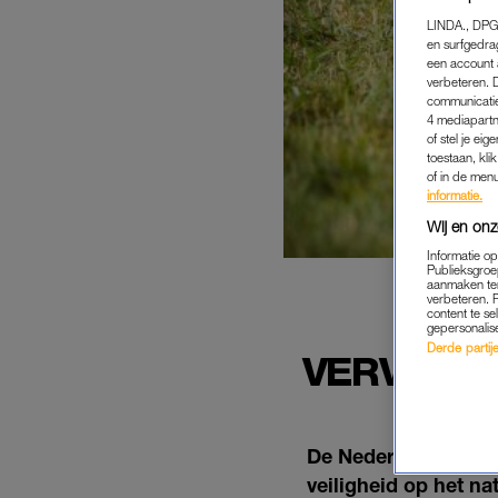
LINDA., DPG
en surfgedra
een account 
verbeteren. 
communicatie
4 mediapartn
of stel je ei
toestaan, kli
of in de men
informatie.
Wij en onz
Informatie o
Publieksgroe
aanmaken ten
verbeteren. 
content te se
gepersonalis
Derde partijen
VERVOLG
De Nederlandse Tria
veiligheid op het na