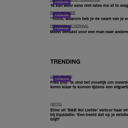
'Ik kan weer eens niet laten me af te vr
ROOS MOGGRÉ
'"Roos, waarom heb je de naam van je ex 
PERSOONLIJK VERHAAL
Merel verhuist voor een man naar andere 
TRENDING
LIEVE HELEEN
Fred (55): 'Ik vind het moeilijk om meerd
keren klaar te komen tijdens een vrijparti
HEFTIG
Eline uit 'B&B Vol Liefde' verloor haar vr
bij liquidatie: 'Een beeld dat op je netvli
blijft'