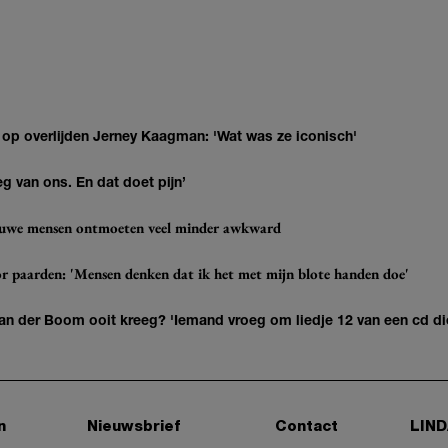
 op overlijden Jerney Kaagman: 'Wat was ze iconisch'
eg van ons. En dat doet pijn’
ieuwe mensen ontmoeten veel minder awkward
r paarden: 'Mensen denken dat ik het met mijn blote handen doe'
n der Boom ooit kreeg? 'Iemand vroeg om liedje 12 van een cd di
n
Nieuwsbrief
Contact
LIND