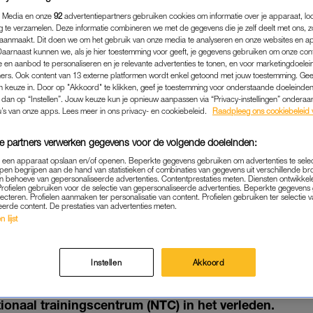
 Media en onze
92
advertentiepartners gebruiken cookies om informatie over je apparaat, lo
g te verzamelen. Deze informatie combineren we met de gegevens die je zelf deelt met ons, z
aanmaakt. Dit doen we om het gebruik van onze media te analyseren en onze websites en a
Daarnaast kunnen we, als je hier toestemming voor geeft, je gegevens gebruiken om onze con
 en aanbod te personaliseren en je relevante advertenties te tonen, en voor marketingdoele
ers. Ook content van 13 externe platformen wordt enkel getoond met jouw toestemming. Ge
gen keuze in. Door op "Akkoord" te klikken, geef je toestemming voor onderstaande doeleinden. 
k dan op “Instellen”. Jouw keuze kun je opnieuw aanpassen via “Privacy-instellingen” ondera
u’s van onze apps. Lees meer in ons privacy- en cookiebeleid.
Raadpleeg ons cookiebeleid 
e partners verwerken gegevens voor de volgende doeleinden:
p een apparaat opslaan en/of openen. Beperkte gegevens gebruiken om advertenties te sele
pen begrijpen aan de hand van statistieken of combinaties van gegevens uit verschillende br
 behoeve van gepersonaliseerde advertenties. Contentprestaties meten. Diensten ontwikkel
BINNENLAND
|
LINDA.
Profielen gebruiken voor de selectie van gepersonaliseerde advertenties. Beperkte gegeven
lecteren. Profielen aanmaken ter personalisatie van content. Profielen gebruiken ter selectie 
TRIATHLONBOND KONDIG
eerde content. De prestaties van advertenties meten.
 lijst
ONDERZOEK NAAR MISSTA
30-10-2021
|
ROY HEETHAAR
Instellen
Akkoord
thlon Bond (NTB) gaat een vervolgonderzoek instelle
tionaal trainingscentrum (NTC) in het verleden.