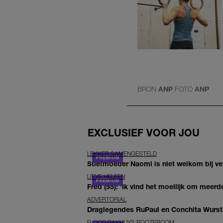
BRON
ANP
FOTO
ANP
EXCLUSIEF VOOR JOU
LEKKER SAMENGESTELD
Stiefmoeder Naomi is niet welkom bij ver
LIEVE HELEEN
Fred (55): 'Ik vind het moeilijk om meerde
ADVERTORIAL
Draglegendes RuPaul en Conchita Wurst
FLOOR BAKHUYS ROOZEBOOM