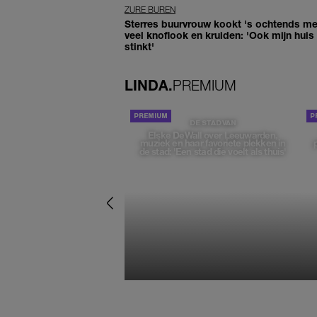
ZURE BUREN
Sterres buurvrouw kookt 's ochtends me
veel knoflook en kruiden: 'Ook mijn huis
stinkt'
LINDA.
PREMIUM
DE STAD VAN
Elske DeWall over Leeuwarden,
muziek en haar favoriete plekken in
de stad: 'Een stad die voelt als thuis'