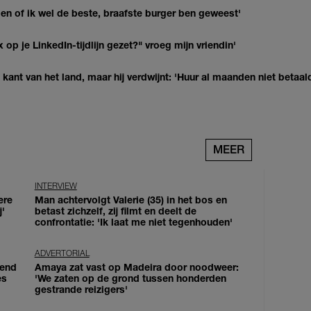
agen of ik wel de beste, braafste burger ben geweest'
op je LinkedIn-tijdlijn gezet?" vroeg mijn vriendin'
kant van het land, maar hij verdwijnt: 'Huur al maanden niet betaal
MEER
INTERVIEW
ere
Man achtervolgt Valerie (35) in het bos en
j'
betast zichzelf, zij filmt en deelt de
confrontatie: 'Ik laat me niet tegenhouden'
ADVERTORIAL
iend
Amaya zat vast op Madeira door noodweer:
es
'We zaten op de grond tussen honderden
gestrande reizigers'