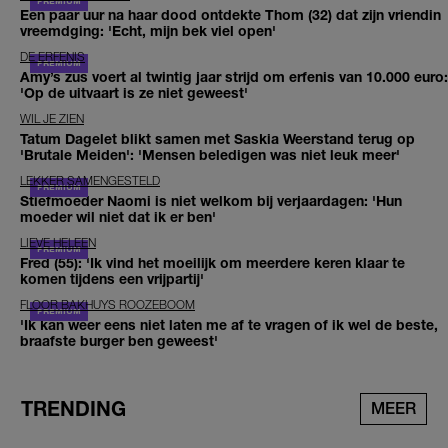
Een paar uur na haar dood ontdekte Thom (32) dat zijn vriendin
vreemdging: 'Echt, mijn bek viel open'
DE ERFENIS
Amy’s zus voert al twintig jaar strijd om erfenis van 10.000 euro:
'Op de uitvaart is ze niet geweest'
WIL JE ZIEN
Tatum Dagelet blikt samen met Saskia Weerstand terug op
'Brutale Meiden': 'Mensen beledigen was niet leuk meer'
LEKKER SAMENGESTELD
Stiefmoeder Naomi is niet welkom bij verjaardagen: 'Hun
moeder wil niet dat ik er ben'
LIEVE HELEEN
Fred (55): 'Ik vind het moeilijk om meerdere keren klaar te
komen tijdens een vrijpartij'
FLOOR BAKHUYS ROOZEBOOM
'Ik kan weer eens niet laten me af te vragen of ik wel de beste,
braafste burger ben geweest'
TRENDING
MEER