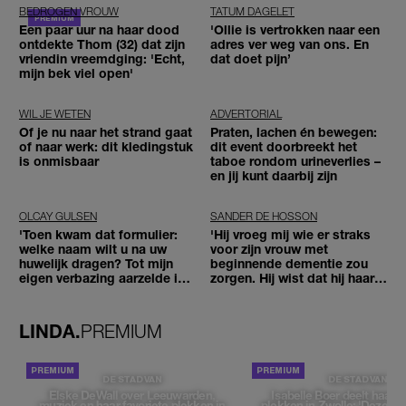
BEDROGEN VROUW
TATUM DAGELET
Een paar uur na haar dood
'Ollie is vertrokken naar een
ontdekte Thom (32) dat zijn
adres ver weg van ons. En
vriendin vreemdging: 'Echt,
dat doet pijn’
mijn bek viel open'
WIL JE WETEN
ADVERTORIAL
Of je nu naar het strand gaat
Praten, lachen én bewegen:
of naar werk: dit kledingstuk
dit event doorbreekt het
is onmisbaar
taboe rondom urineverlies –
en jij kunt daarbij zijn
OLCAY GULSEN
SANDER DE HOSSON
'Toen kwam dat formulier:
'Hij vroeg mij wie er straks
welke naam wilt u na uw
voor zijn vrouw met
huwelijk dragen? Tot mijn
beginnende dementie zou
eigen verbazing aarzelde ik
zorgen. Hij wist dat hij haar
geen moment'
zou moeten loslaten'
LINDA.
PREMIUM
DE STAD VAN
DE STAD VAN
Elske DeWall over Leeuwarden,
Isabelle Boer deelt haar f
muziek en haar favoriete plekken in
plekken in Zwolle: 'Deze pl