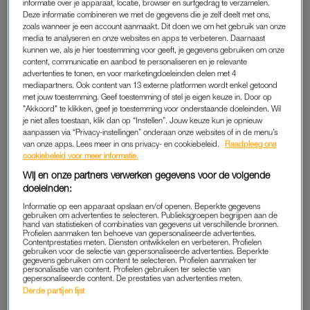
informatie over je apparaat, locatie, browser en surfgedrag te verzamelen.
Affaire
Deze informatie combineren we met de gegevens die je zelf deelt met ons,
zoals wanneer je een account aanmaakt. Dit doen we om het gebruik van onze
media te analyseren en onze websites en apps te verbeteren. Daarnaast
“Na 25 jaar relatie, waarvan 15 getrouwd, zat het tussen ons
kunnen we, als je hier toestemming voor geeft, je gegevens gebruiken om onze
nog hartstikke goed. Althans, zo voelde het voor mij. Onze
content, communicatie en aanbod te personaliseren en je relevante
verdeling was helder: hij werkte fulltime en maakte lange
advertenties te tonen, en voor marketingdoeleinden delen met 4
mediapartners. Ook content van 13 externe platformen wordt enkel getoond
dagen, ik was thuis bij onze zieke zoon en deed elke week
met jouw toestemming. Geef toestemming of stel je eigen keuze in. Door op
een paar uurtjes schoonmaakwerk in de gehandicaptenzorg.
"Akkoord" te klikken, geef je toestemming voor onderstaande doeleinden. Wil
je niet alles toestaan, klik dan op “Instellen”. Jouw keuze kun je opnieuw
aanpassen via “Privacy-instellingen” onderaan onze websites of in de menu’s
Eens in de maand ging onze zoon een nacht uit logeren, van
van onze apps. Lees meer in ons privacy- en cookiebeleid.
Raadpleeg ons
die gelegenheid maakten wij altijd gebruik om samen een
cookiebeleid voor meer informatie.
tripje te plannen. Even ontsnappen aan alle dagelijkse dingen.
Wij en onze partners verwerken gegevens voor de volgende
Dus ja, het was niet altijd makkelijk, maar we vonden altijd wel
doeleinden:
een manier om er iets van te maken.”
Informatie op een apparaat opslaan en/of openen. Beperkte gegevens
gebruiken om advertenties te selecteren. Publieksgroepen begrijpen aan de
hand van statistieken of combinaties van gegevens uit verschillende bronnen.
Profielen aanmaken ten behoeve van gepersonaliseerde advertenties.
Contentprestaties meten. Diensten ontwikkelen en verbeteren. Profielen
AFFAIRE
gebruiken voor de selectie van gepersonaliseerde advertenties. Beperkte
gegevens gebruiken om content te selecteren. Profielen aanmaken ter
“Deze zomer merkte ik een verandering in zijn gedrag op. Hij
personalisatie van content. Profielen gebruiken ter selectie van
gepersonaliseerde content. De prestaties van advertenties meten.
was afweziger, en tijdens onze vakantie was ik hem
Derde partijen lijst
meermaals ineens kwijt: stond hij buiten te bellen. Ik vroeg aan