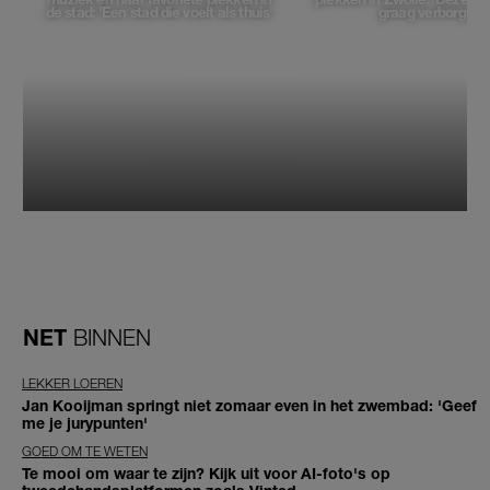
de stad: 'Een stad die voelt als thuis'
graag verborgen'
NET
BINNEN
LEKKER LOEREN
Jan Kooijman springt niet zomaar even in het zwembad: 'Geef
me je jurypunten'
GOED OM TE WETEN
Te mooi om waar te zijn? Kijk uit voor AI-foto's op