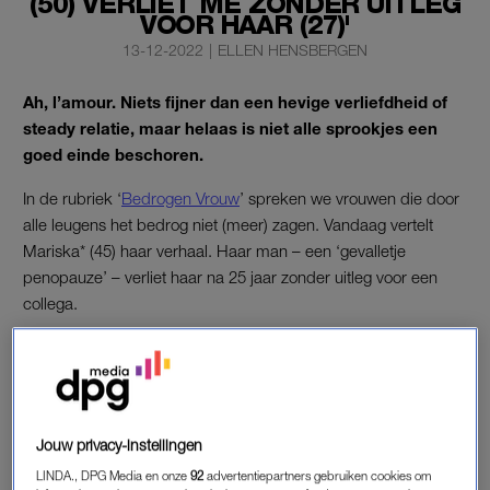
(50) VERLIET ME ZONDER UITLEG
VOOR HAAR (27)'
13-12-2022
|
ELLEN HENSBERGEN
Ah, l’amour. Niets fijner dan een hevige verliefdheid of
steady relatie, maar helaas is niet alle sprookjes een
goed einde beschoren.
In de rubriek ‘
Bedrogen Vrouw
’ spreken we vrouwen die door
alle leugens het bedrog niet (meer) zagen. Vandaag vertelt
Mariska* (45) haar verhaal. Haar man – een ‘gevalletje
penopauze’ – verliet haar na 25 jaar zonder uitleg voor een
collega.
BEDROGEN VROUW
Duur relatie
25 jaar
Jouw privacy-instellingen
LINDA., DPG Media en onze
92
advertentiepartners gebruiken cookies om
Type bedrog