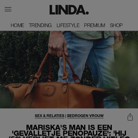
HOME
HOME
TRENDING
TRENDING
LIFESTYLE
LIFESTYLE
PREMIUM
PREMIUM
SHOP
SHOP
SEX & RELATIES
|
BEDROGEN VROUW
MARISKA'S MAN IS EEN
'GEVALLETJE PENOPAUZE': 'HIJ