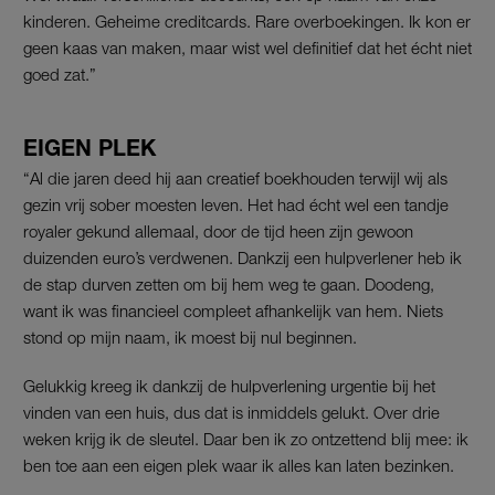
kinderen. Geheime creditcards. Rare overboekingen. Ik kon er
geen kaas van maken, maar wist wel definitief dat het écht niet
goed zat.”
EIGEN PLEK
“Al die jaren deed hij aan creatief boekhouden terwijl wij als
gezin vrij sober moesten leven. Het had écht wel een tandje
royaler gekund allemaal, door de tijd heen zijn gewoon
duizenden euro’s verdwenen. Dankzij een hulpverlener heb ik
de stap durven zetten om bij hem weg te gaan. Doodeng,
want ik was financieel compleet afhankelijk van hem. Niets
stond op mijn naam, ik moest bij nul beginnen.
Gelukkig kreeg ik dankzij de hulpverlening urgentie bij het
vinden van een huis, dus dat is inmiddels gelukt. Over drie
weken krijg ik de sleutel. Daar ben ik zo ontzettend blij mee: ik
ben toe aan een eigen plek waar ik alles kan laten bezinken.