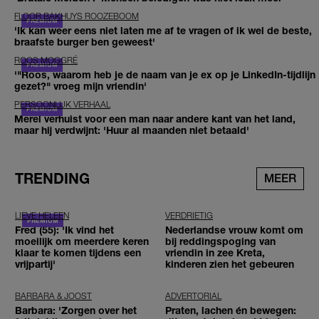
FLOOR BAKHUYS ROOZEBOOM
'Ik kan weer eens niet laten me af te vragen of ik wel de beste,
braafste burger ben geweest'
ROOS MOGGRÉ
'"Roos, waarom heb je de naam van je ex op je LinkedIn-tijdlijn
gezet?" vroeg mijn vriendin'
PERSOONLIJK VERHAAL
Merel verhuist voor een man naar andere kant van het land,
maar hij verdwijnt: 'Huur al maanden niet betaald'
TRENDING
MEER
LIEVE HELEEN
VERDRIETIG
Fred (55): 'Ik vind het
Nederlandse vrouw komt om
moeilijk om meerdere keren
bij reddingspoging van
klaar te komen tijdens een
vriendin in zee Kreta,
vrijpartij'
kinderen zien het gebeuren
BARBARA & JOOST
ADVERTORIAL
Barbara: 'Zorgen over het
Praten, lachen én bewegen: