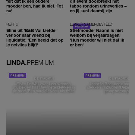
feit dat ik een oudere
dit event doorbreekt het
moeder ben, had ik niet. Tot
taboe rondom urineverlies –
nu'
en jij kunt daarbij zijn
HEFTIG
LEKKER SAMENGESTELD
Eline uit 'B&B Vol Liefde'
Stiefmoeder Naomi is niet
verloor haar vriend bij
welkom bij verjaardagen:
liquidatie: 'Een beeld dat op
'Hun moeder wil niet dat ik
je netvlies blijft'
er ben'
LINDA.
PREMIUM
DE STAD VAN
DE STAD VAN
Elske DeWall over Leeuwarden,
Isabelle Boer deelt haar f
muziek en haar favoriete plekken in
plekken in Zwolle: 'Deze pl
de stad: 'Een stad die voelt als thuis'
graag verborgen'