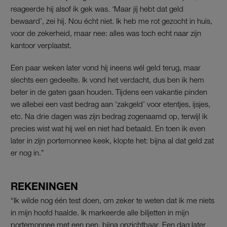
reageerde hij alsof ik gek was. ‘Maar jíj hebt dat geld
bewaard’, zei hij. Nou écht niet. Ik heb me rot gezocht in huis,
voor de zekerheid, maar nee: alles was toch echt naar zijn
kantoor verplaatst.
Een paar weken later vond hij ineens wél geld terug, maar
slechts een gedeelte. Ik vond het verdacht, dus ben ik hem
beter in de gaten gaan houden. Tijdens een vakantie pinden
we allebei een vast bedrag aan ‘zakgeld’ voor etentjes, ijsjes,
etc. Na drie dagen was zijn bedrag zogenaamd op, terwijl ik
precies wist wat hij wel en niet had betaald. En toen ik even
later in zijn portemonnee keek, klopte het: bijna al dat geld zat
er nog in.”
REKENINGEN
“Ik wilde nog één test doen, om zeker te weten dat ik me niets
in mijn hoofd haalde. Ik markeerde alle biljetten in mijn
portemonnee met een pen, bijna onzichtbaar. Een dag later