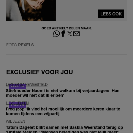
LEES OOK
GOED ARTIKEL? DELEN MAAR.
FOTO
PEXELS
EXCLUSIEF VOOR JOU
LEKKER SAMENGESTELD
Stiefmoeder Naomi is niet welkom bij verjaardagen: 'Hun
moeder wil niet dat ik er ben'
LIEVE HELEEN
Fred (55): 'Ik vind het moeilijk om meerdere keren klaar te
komen tijdens een vrijpartij'
WIL JE ZIEN
Tatum Dagelet blikt samen met Saskia Weerstand terug op
'Brutale Meiden': 'Mensen beledigen was niet leuk meer'