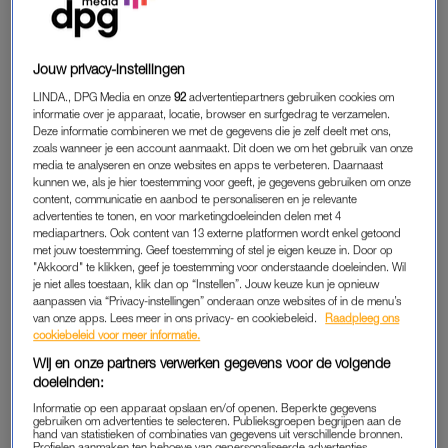
“Hij was een flirt en met dat gedrag had ik door mijn ex geen
goede ervaringen. Eigenlijk zag ik hem daardoor niet zo zitten,
Jouw privacy-instellingen
maar met een enorme bak lieve aandacht wist hij me toch
LINDA., DPG Media en onze
92
advertentiepartners gebruiken cookies om
voor zich te winnen. We trokken bij elkaar in en kregen twee
informatie over je apparaat, locatie, browser en surfgedrag te verzamelen.
Deze informatie combineren we met de gegevens die je zelf deelt met ons,
kinderen.
zoals wanneer je een account aanmaakt. Dit doen we om het gebruik van onze
media te analyseren en onze websites en apps te verbeteren. Daarnaast
Alles ging goed, al vond ik dat hij wel wat veel op sex gefixeerd
kunnen we, als je hier toestemming voor geeft, je gegevens gebruiken om onze
content, communicatie en aanbod te personaliseren en je relevante
was: hij dreigde wel eens dat-ie het elders zou zoeken, als wij
advertenties te tonen, en voor marketingdoeleinden delen met 4
het ooit minder zouden gaan doen. Niet fijn, maar hij voegde
mediapartners. Ook content van 13 externe platformen wordt enkel getoond
de daad nooit bij het woord dus ik liet dit voor wat het was. Hij
met jouw toestemming. Geef toestemming of stel je eigen keuze in. Door op
"Akkoord" te klikken, geef je toestemming voor onderstaande doeleinden. Wil
was een leuke vader voor onze kinderen en verder een heel
je niet alles toestaan, klik dan op “Instellen”. Jouw keuze kun je opnieuw
lieve partner voor mij.”
aanpassen via “Privacy-instellingen” onderaan onze websites of in de menu’s
van onze apps. Lees meer in ons privacy- en cookiebeleid.
Raadpleeg ons
cookiebeleid voor meer informatie.
WEG GELD
Wij en onze partners verwerken gegevens voor de volgende
doeleinden:
“We leidden een fijn leven samen. Sober, dat wel. Hij was
Informatie op een apparaat opslaan en/of openen. Beperkte gegevens
boekhouder en regelde al onze financiën, en liet het me weten
gebruiken om advertenties te selecteren. Publieksgroepen begrijpen aan de
hand van statistieken of combinaties van gegevens uit verschillende bronnen.
als we even de zeilen moesten bijzetten om rond te komen. Ik
Profielen aanmaken ten behoeve van gepersonaliseerde advertenties.