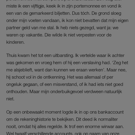
miste ik een vijftigje, keek ik in zijn portemonnee en vond ik
een van de gemarkeerd biljetten. Dus tóch. De grond sloeg
onder mijn voeten vandaan, ik kon niet bevatten dat mijn eigen
partner geld van me stal. Ik heb niets gezegd, want ja: we
waren op vakantie. Die wilde ik niet verpesten voor de
kinderen.
Thuis kwam het tot een uitbarsting. Ik vertelde waar ik achter
was gekomen en vroeg hem of hij een verslaving had. ‘Zeg het
me alsjeblieft, want dan kunnen we eraan werken’. Maar nee,
hij schoot vol in de ontkenning. Het was allemaal of per
ongeluk gegaan, of een misverstand, of ik had iets niet goed
onthouden. Maar mijn onderbuikgevoel verdween natuurlijk
niet.
Op een onbewaakt moment logde ik in op ons bankaccount
om de rekeninghistorie te bekijken. Dit deed ik normaliter
nooit, omdat hij alles regelde. Ik trof een enorme wirwar aan.
Wel twaalf verschillende accounts, ook op naam van onze