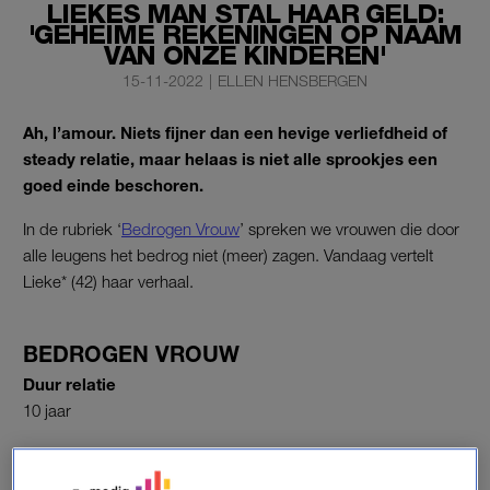
LIEKES MAN STAL HAAR GELD:
'GEHEIME REKENINGEN OP NAAM
VAN ONZE KINDEREN'
15-11-2022
|
ELLEN HENSBERGEN
Ah, l’amour. Niets fijner dan een hevige verliefdheid of
steady relatie, maar helaas is niet alle sprookjes een
goed einde beschoren.
In de rubriek ‘
Bedrogen Vrouw
’ spreken we vrouwen die door
alle leugens het bedrog niet (meer) zagen. Vandaag vertelt
Lieke* (42) haar verhaal.
BEDROGEN VROUW
Duur relatie
10 jaar
Type bedrog
Geld stelen