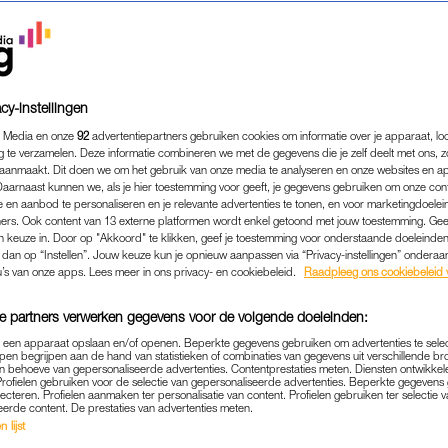
cy-instellingen
 Media en onze
92
advertentiepartners gebruiken cookies om informatie over je apparaat, lo
g te verzamelen. Deze informatie combineren we met de gegevens die je zelf deelt met ons, z
aanmaakt. Dit doen we om het gebruik van onze media te analyseren en onze websites en a
Daarnaast kunnen we, als je hier toestemming voor geeft, je gegevens gebruiken om onze con
 en aanbod te personaliseren en je relevante advertenties te tonen, en voor marketingdoele
ers. Ook content van 13 externe platformen wordt enkel getoond met jouw toestemming. Ge
gen keuze in. Door op "Akkoord" te klikken, geef je toestemming voor onderstaande doeleinden. 
k dan op “Instellen”. Jouw keuze kun je opnieuw aanpassen via “Privacy-instellingen” ondera
FAMILIE
|
INTERVIEW
u’s van onze apps. Lees meer in ons privacy- en cookiebeleid.
Raadpleeg ons cookiebeleid 
EN EMILIE WERDEN JONG
e partners verwerken gegevens voor de volgende doeleinden:
ET VERDRIET IS HET ÓÓK
p een apparaat opslaan en/of openen. Beperkte gegevens gebruiken om advertenties te sele
BLUSSEN'
pen begrijpen aan de hand van statistieken of combinaties van gegevens uit verschillende br
 behoeve van gepersonaliseerde advertenties. Contentprestaties meten. Diensten ontwikkel
Profielen gebruiken voor de selectie van gepersonaliseerde advertenties. Beperkte gegeven
23-06-2024
|
MARISSA KLAVER
lecteren. Profielen aanmaken ter personalisatie van content. Profielen gebruiken ter selectie 
eerde content. De prestaties van advertenties meten.
 lijst
n Emilie van Karnebeek (54) worden beiden op jonge 