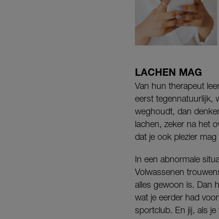
LACHEN MAG
Van hun therapeut leerd
eerst tegennatuurlijk, 
weghoudt, dan denken z
lachen, zeker na het o
dat je ook plezier mag
In een abnormale situat
Volwassenen trouwens o
alles gewoon is. Dan h
wat je eerder had voor
sportclub. En jij, als j