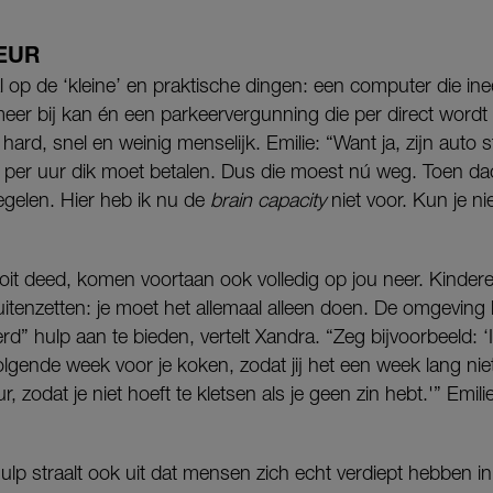
EUR
l op de ‘kleine’ en praktische dingen: een computer die in
meer bij kan én een parkeervergunning die per direct wordt
ij hard, snel en weinig menselijk. Emilie: “Want ja, zijn auto
per uur dik moet betalen. Dus die moest nú weg. Toen dach
egelen. Hier heb ik nu de
brain capacity
niet voor. Kun je nie
ooit deed, komen voortaan ook volledig op jou neer. Kinde
itenzetten: je moet het allemaal alleen doen. De omgeving
rd” hulp aan te bieden, vertelt Xandra. “Zeg bijvoorbeeld: ‘I
olgende week voor je koken, zodat jij het een week lang nie
 zodat je niet hoeft te kletsen als je geen zin hebt.'” Emili
hulp straalt ook uit dat mensen zich echt verdiept hebben i