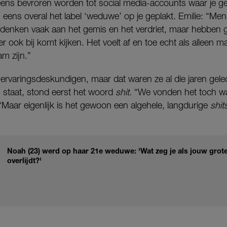
eens bevroren worden tot social media-accounts waar je ge
ens overal het label ‘weduwe’ op je geplakt. Emilie: “Mens
enken vaak aan het gemis en het verdriet, maar hebben g
er ook bij komt kijken. Het voelt af en toe echt als alleen 
m zijn.”
 ervaringsdeskundigen, maar dat waren ze al die jaren gele
’ staat, stond eerst het woord
shit
. “We vonden het toch wa
 “Maar eigenlijk is het gewoon een algehele, langdurige
shi
Noah (23) werd op haar 21e weduwe: 'Wat zeg je als jouw grote
overlijdt?'