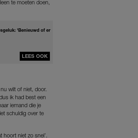
alleen te moeten doen,
esgeluk: 'Benieuwd of er
LEES OOK
u wilt of niet, door.
 dus ik had best een
aar iemand die je
iet schuldig over te
 hoort niet zo snel’.