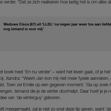
 verder. “Dat ze zich realiseren hoe lastig het is om alles 
Weduwe Cisca (67) uit 'LLDL' na negen jaar weer toe aan liefd
nog iemand is voor mij'
 boek heet ‘En nu verder’ – want het leven gaat, of je het n
ij. Xandra: “Weert-Jan kon mij niet meer fysiek aanraken,
. Toen zei Emilie op een gegeven moment: ‘Ga op zoek n
engen. Iemand die je de winter doorhelpt. Daar hoef je je n
idee van ‘de winterguy’ geboren.
eft meegemaakt, zal je niet zo snel deze tip geven, want ‘dat