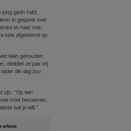
n jong gezin hebt,
deren in gesprek over
Xandra en haar man
re keer afgestemd op
est klein gehouden:
n, deelden ze pas vrij
n vader die dag zou
t zijn. “Op een
et wel moet benoemen.
atste wat je wilt.”
e erfenis