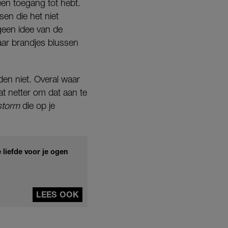
en toegang tot hebt.
en die het niet
een idee van de
maar brandjes blussen
den niet. Overal waar
t netter om dat aan te
tstorm
die op je
 liefde voor je ogen
LEES OOK