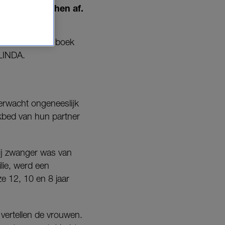
 ‘gedoe’ op hen af.
hreven ze een boek
 LINDA.
verwacht ongeneeslijk
ekbed van hun partner
ij zwanger was van
lie, werd een
e 12, 10 en 8 jaar
 vertellen de vrouwen.