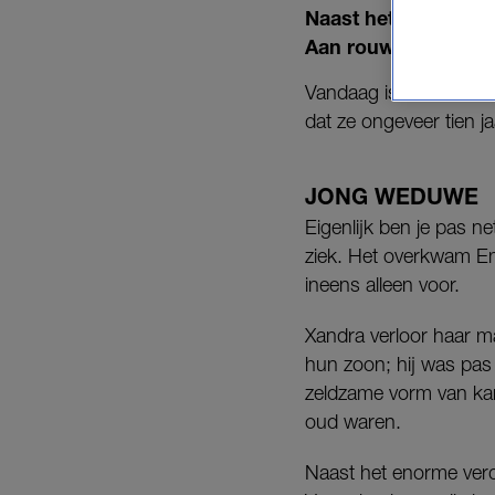
Naast het immense v
Aan rouwen komen ze
Vandaag is het Inter
dat ze ongeveer tien j
JONG WEDUWE
Eigenlijk ben je pas 
ziek. Het overkwam Emi
ineens alleen voor.
Xandra verloor haar m
hun zoon; hij was pas 
zeldzame vorm van kan
oud waren.
Naast het enorme verdr