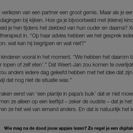
et verliezen van een partner een groot gemis. Maar als je ee
agingen bij kijken. Hoe ga je bijvoorbeeld met (kleine) kin
eid je hen tijdens het ziekbed van hun ouder en daarna? 
therapeut in. “Op haar advies hebben we het gesprek iede
on: wat kan hij begrijpen en wat niet?”
 kinderen vooral in het moment. “We hebben het daarom b
 lopen of zelf eten’.” Dat Weert-Jan zou komen te overlijde
 zou anders iedere dag geleefd hebben met het idee dat zij
ijl dat nog niet de situatie was.”
aken eerst van ‘een plantje in papa’s buik’ dat er niet moes
 ze alleen op een leeftijd – zeker de oudste – dat je h
oren ze het wel van iemand anders. En dat is natuurlijk het la
Wie mag na de dood jouw appjes lezen? Zo regel je een digital