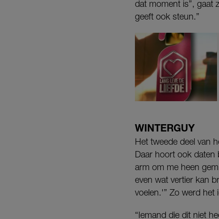
dat moment is”, gaat ze
geeft ook steun.”
WINTERGUY
Het tweede deel van het
Daar hoort ook daten b
arm om me heen gemist
even wat vertier kan br
voelen.'” Zo werd het 
“Iemand die dit niet he