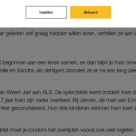
erdriet om hun partner komt er ook een enorme berg
 niet altijd toe.
Instellen
Akkoord
nationale Dag van Weduwen. Met
Het overlijden overleven
sc
aar geleden zelf graag hadden willen lezen, vertellen ze aan
net begonnen aan een leven samen, en dan blijkt je man on
lie en Xandra: als dertigers stonden ze er na een lang zi
an Weert-Jan aan ALS. De spierziekte werd ontdekt toen z
7 jaar toen zijn vader overleed. Bij Jeroen, de man van Emi
ker geconstateerd. Hun drie kinderen verloren hem toen z
iet moet je rondom het overlijden vooral ook veel regelen,