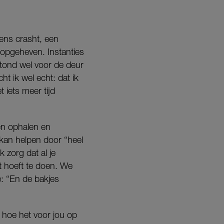
eens crasht, een
 opgeheven. Instanties
 stond wel voor de deur
t ik wel echt: dat ik
t iets meer tijd
ren ophalen en
 kan helpen door “heel
k zorg dat al je
t hoeft te doen. We
e: “En de bakjes
n hoe het voor jou op