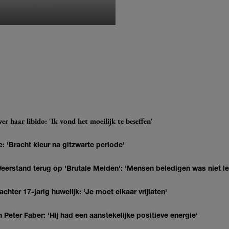
MONIQUE KLEMANN
r haar libido: 'Ik vond het moeilijk te beseffen'
: 'Bracht kleur na gitzwarte periode'
eerstand terug op 'Brutale Meiden': 'Mensen beledigen was niet l
hter 17-jarig huwelijk: 'Je moet elkaar vrijlaten'
Peter Faber: 'Hij had een aanstekelijke positieve energie'