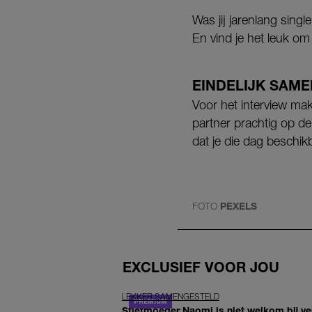
Was jij jarenlang sing
En vind je het leuk om
EINDELIJK SAM
Voor het interview mak
partner prachtig op de
dat je die dag beschik
FOTO
PEXELS
EXCLUSIEF VOOR JOU
LEKKER SAMENGESTELD
Stiefmoeder Naomi is niet welkom bij ver