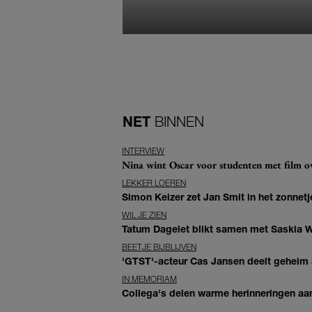
NET
BINNEN
INTERVIEW
Nina wint Oscar voor studenten met film ove
LEKKER LOEREN
Simon Keizer zet Jan Smit in het zonnetje
WIL JE ZIEN
Tatum Dagelet blikt samen met Saskia W
BEETJE BIJBLIJVEN
'GTST'-acteur Cas Jansen deelt geheim ac
IN MEMORIAM
Collega's delen warme herinneringen aan 