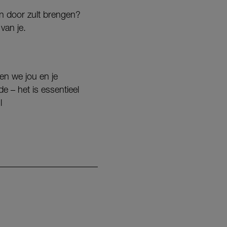
gen door zult brengen?
van je.
en we jou en je
e – het is essentieel
l