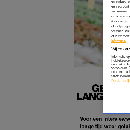
en surfgedra
een account 
verbeteren. 
communicatie
4 mediapartn
of stel je ei
toestaan, kli
of in de men
informatie.
Wij en onz
Informatie o
Publieksgroe
aanmaken ten
verbeteren. 
content te se
gepersonalis
Derde partijen
GEZOCH
LANGE TIJ
Voor een interviews
lange tijd weer geluk