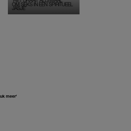
‘HET DRAAIT ALLEMAAL
OM SEKS IN EEN SPIRITUEEL 
JASJE’
euk meer'