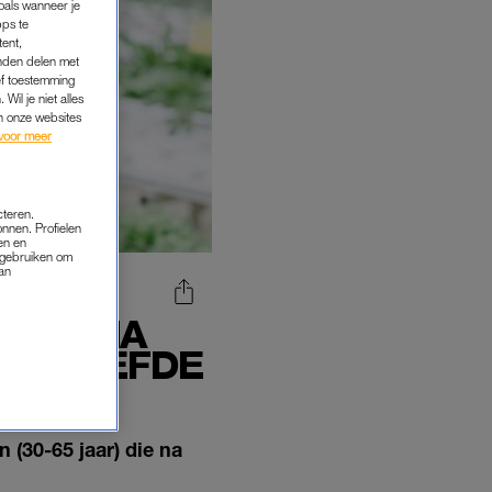
oals wanneer je
pps te
tent,
inden delen met
ef toestemming
Wil je niet alles
an onze websites
voor meer
cteren.
onnen. Profielen
en en
s gebruiken om
van
 DIE NA
 DE LIEFDE
 (30-65 jaar) die na