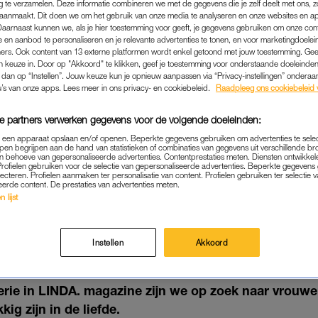
g te verzamelen. Deze informatie combineren we met de gegevens die je zelf deelt met ons, z
aanmaakt. Dit doen we om het gebruik van onze media te analyseren en onze websites en a
Daarnaast kunnen we, als je hier toestemming voor geeft, je gegevens gebruiken om onze con
 en aanbod te personaliseren en je relevante advertenties te tonen, en voor marketingdoele
ers. Ook content van 13 externe platformen wordt enkel getoond met jouw toestemming. Ge
gen keuze in. Door op "Akkoord" te klikken, geef je toestemming voor onderstaande doeleinden. 
k dan op “Instellen”. Jouw keuze kun je opnieuw aanpassen via “Privacy-instellingen” ondera
u’s van onze apps. Lees meer in ons privacy- en cookiebeleid.
Raadpleeg ons cookiebeleid 
e partners verwerken gegevens voor de volgende doeleinden:
p een apparaat opslaan en/of openen. Beperkte gegevens gebruiken om advertenties te sele
pen begrijpen aan de hand van statistieken of combinaties van gegevens uit verschillende br
 behoeve van gepersonaliseerde advertenties. Contentprestaties meten. Diensten ontwikkel
Profielen gebruiken voor de selectie van gepersonaliseerde advertenties. Beperkte gegeven
lecteren. Profielen aanmaken ter personalisatie van content. Profielen gebruiken ter selectie 
eerde content. De prestaties van advertenties meten.
PERSOONLIJK
|
OPROEP
 lijst
T: VROUWEN (30-65 JAAR)
D WEER GELUKKIG ZIJN IN
Instellen
Akkoord
28-09-2022
|
ELLEN HENSBERGEN
erie in LINDA. magazine zijn we op zoek naar vrouwen
kig zijn in de liefde.