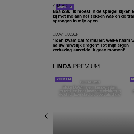
VRIJPARTIJ
Noa (26): 'Ik moest in de spiegel kijken t
zij met me aan het seksen was en de tra
sprongen in mijn ogen'
OLCAY GULSEN
'Toen kwam dat formulier: welke naam wi
na uw huwelijk dragen? Tot mijn eigen
verbazing aarzelde ik geen moment'
LINDA.
PREMIUM
DE STAD VAN
Elske DeWall over Leeuwarden,
muziek en haar favoriete plekken in
de stad: 'Een stad die voelt als thuis'