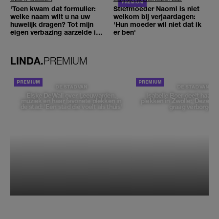
'Toen kwam dat formulier:
Stiefmoeder Naomi is niet
welke naam wilt u na uw
welkom bij verjaardagen:
huwelijk dragen? Tot mijn
'Hun moeder wil niet dat ik
eigen verbazing aarzelde ik
er ben'
geen moment'
LINDA.
PREMIUM
DE STAD VAN
DE STAD VAN
Elske DeWall over Leeuwarden,
Isabelle Boer deelt haar f
muziek en haar favoriete plekken in
plekken in Zwolle: 'Deze pl
de stad: 'Een stad die voelt als thuis'
graag verborgen'