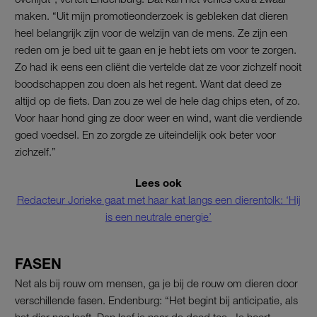
maken. “Uit mijn promotieonderzoek is gebleken dat dieren
heel belangrijk zijn voor de welzijn van de mens. Ze zijn een
reden om je bed uit te gaan en je hebt iets om voor te zorgen.
Zo had ik eens een cliënt die vertelde dat ze voor zichzelf nooit
boodschappen zou doen als het regent. Want dat deed ze
altijd op de fiets. Dan zou ze wel de hele dag chips eten, of zo.
Voor haar hond ging ze door weer en wind, want die verdiende
goed voedsel. En zo zorgde ze uiteindelijk ook beter voor
zichzelf.”
Lees ook
Redacteur Jorieke gaat met haar kat langs een dierentolk: ‘Hij
is een neutrale energie’
FASEN
Net als bij rouw om mensen, ga je bij de rouw om dieren door
verschillende fasen. Endenburg: “Het begint bij anticipatie, als
het dier nog leeft. Dan leef je naar de dood toe. Je hoort