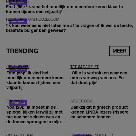
LIEVE HELEEN
Fred (55): 'Ik vind het moeilijk om meerdere keren klaar te
komen tijdens een vrijpartij'
FLOOR BAKHUYS ROOZEBOOM
'Ik kan weer eens niet laten me af te vragen of ik wel de beste,
braafste burger ben geweest'
TRENDING
MEER
LIEVE HELEEN
TATUM DAGELET
Fred (55): 'Ik vind het
'Ollie is vertrokken naar een
moeilijk om meerdere keren
adres ver weg van ons. En
klaar te komen tijdens een
dat doet pijn’
vrijpartij'
VRIJPARTIJ
ADVERTORIAL
Noa (26): 'Ik moest in de
Dankzij dit hightech product
spiegel kijken terwijl zij met
kregen LINDA.lezers frissere
me aan het seksen was en
en schonere tanden
de tranen sprongen in mijn
ogen'
OLCAY GULSEN
LEKKER SAMENGESTELD