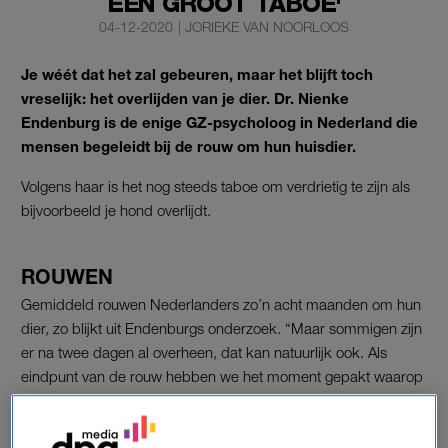
EEN GROOT TABOE'
04-12-2020
|
JORIEKE VAN NOORLOOS
Je wéét dat het zal gebeuren, maar het blijft toch
vreselijk: het overlijden van je dier. Dr. Nienke
Endenburg is de enige GZ-psycholoog in Nederland die
mensen begeleidt bij de rouw om hun huisdier.
Volgens haar is het nog steeds taboe om verdrietig te zijn als
bijvoorbeeld je hond overlijdt.
ROUWEN
Gemiddeld rouwen Nederlanders zo’n acht maanden om hun
dier, zo blijkt uit Endenburgs onderzoek. “Maar sommigen zijn
er na twee dagen al overheen, dat kan natuurlijk ook. Als
eindpunt van de rouw hebben we het moment gepakt waarop
mensen weer de leuke dingen van hun dier kunnen
opnoemen, zonder te huilen. Soms hebben mensen wel
dertien jaar lang een hond gehad en kunnen ze het na het