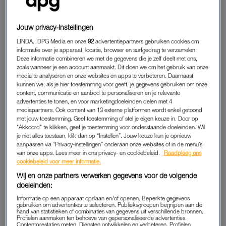
overlijden alleen over die rottige laatste weken hebben. Dat is
logisch en heel tekenend voor rouwen, maar ook best zonde
Jouw privacy-instellingen
van al die goede jaren.”
LINDA., DPG Media en onze
92
advertentiepartners gebruiken cookies om
informatie over je apparaat, locatie, browser en surfgedrag te verzamelen.
Hoe zwaar het verlies je zal vallen, heeft volgens de GZ-
Deze informatie combineren we met de gegevens die je zelf deelt met ons,
zoals wanneer je een account aanmaakt. Dit doen we om het gebruik van onze
psycholoog met verschillende factoren te maken. “Het ligt
media te analyseren en onze websites en apps te verbeteren. Daarnaast
eraan hoe sterk jullie band was en hoe het afscheid was.
kunnen we, als je hier toestemming voor geeft, je gegevens gebruiken om onze
content, communicatie en aanbod te personaliseren en je relevante
Overlijdt je dier plotseling, op veel te jonge leeftijd of op een
advertenties te tonen, en voor marketingdoeleinden delen met 4
nare manier, dan kan dat traumatisch zijn.”
mediapartners. Ook content van 13 externe platformen wordt enkel getoond
met jouw toestemming. Geef toestemming of stel je eigen keuze in. Door op
"Akkoord" te klikken, geef je toestemming voor onderstaande doeleinden. Wil
Lees ook
je niet alles toestaan, klik dan op “Instellen”. Jouw keuze kun je opnieuw
Simone dankt haar leven aan haar hond: ‘Zonder haar
aanpassen via “Privacy-instellingen” onderaan onze websites of in de menu’s
alertheid zou ik nu dood zijn geweest’
van onze apps. Lees meer in ons privacy- en cookiebeleid.
Raadpleeg ons
cookiebeleid voor meer informatie.
Wij en onze partners verwerken gegevens voor de volgende
doeleinden:
TABOE
Informatie op een apparaat opslaan en/of openen. Beperkte gegevens
“Ik merk ook dat verdrietig zijn om je huisdier nog steeds een
gebruiken om advertenties te selecteren. Publieksgroepen begrijpen aan de
hand van statistieken of combinaties van gegevens uit verschillende bronnen.
taboe is”, gaat Endenburg verder. “Maar tachtig procent van
Profielen aanmaken ten behoeve van gepersonaliseerde advertenties.
de Nederlanders ziet zijn of haar dier als lid van de familie. Ik
Contentprestaties meten. Diensten ontwikkelen en verbeteren. Profielen