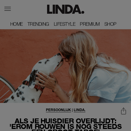
HOME
HOME
TRENDING
TRENDING
LIFESTYLE
LIFESTYLE
PREMIUM
PREMIUM
SHOP
SHOP
PERSOONLIJK
|
LINDA.
ALS JE HUISDIER OVERLIJDT:
'EROM ROUWEN IS NOG STEEDS