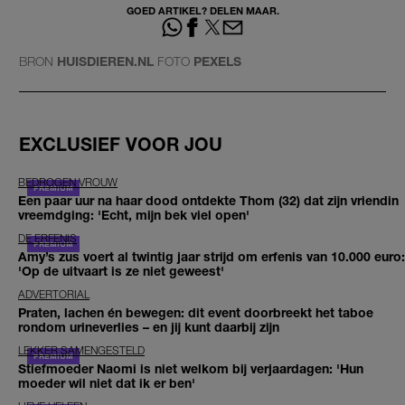
GOED ARTIKEL? DELEN MAAR.
BRON
HUISDIEREN.NL
FOTO
PEXELS
EXCLUSIEF VOOR JOU
BEDROGEN VROUW
Een paar uur na haar dood ontdekte Thom (32) dat zijn vriendin
vreemdging: 'Echt, mijn bek viel open'
DE ERFENIS
Amy’s zus voert al twintig jaar strijd om erfenis van 10.000 euro:
'Op de uitvaart is ze niet geweest'
ADVERTORIAL
Praten, lachen én bewegen: dit event doorbreekt het taboe
rondom urineverlies – en jij kunt daarbij zijn
LEKKER SAMENGESTELD
Stiefmoeder Naomi is niet welkom bij verjaardagen: 'Hun
moeder wil niet dat ik er ben'