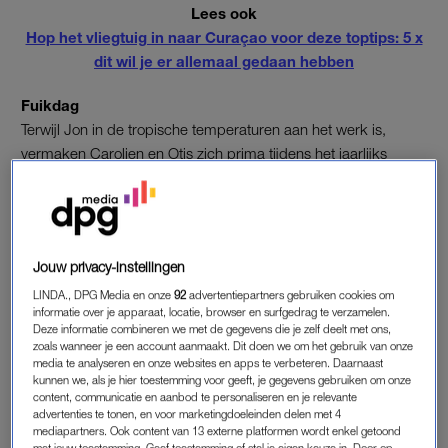
Lees ook
Hop het vliegtuig in naar Curaçao voor deze toptips: 5 x
dit wil je er allemaal gedaan hebben
Fuikdag
Terwijl Jon in de tropische temperaturen aan het werk is,
vermaken Carolien en Otis zich prima tijdens het jaarlijks
terugkerende feest op het water: Fuikdag.
https://www.instagram.com/p/BdqsdwdguUu/
Verder bestaat de vakantie uit relaxen en zonnen. Niks te
Jouw privacy-instellingen
klagen dus met een man die tijdens de winter in Nederland
LINDA., DPG Media en onze
92
advertentiepartners gebruiken cookies om
moet werken op Curaçao.
informatie over je apparaat, locatie, browser en surfgedrag te verzamelen.
Deze informatie combineren we met de gegevens die je zelf deelt met ons,
zoals wanneer je een account aanmaakt. Dit doen we om het gebruik van onze
1. Wij zouden ook blij zijn als we op het strand mochten
media te analyseren en onze websites en apps te verbeteren. Daarnaast
genieten van 30 graden.
kunnen we, als je hier toestemming voor geeft, je gegevens gebruiken om onze
content, communicatie en aanbod te personaliseren en je relevante
advertenties te tonen, en voor marketingdoeleinden delen met 4
https://www.instagram.com/p/Bd2sa0kASHa/
mediapartners. Ook content van 13 externe platformen wordt enkel getoond
met jouw toestemming. Geef toestemming of stel je eigen keuze in. Door op