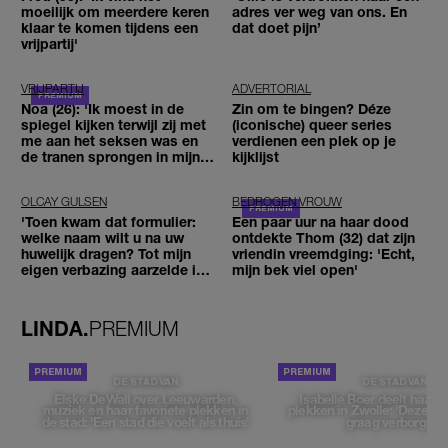
moeilijk om meerdere keren
adres ver weg van ons. En
klaar te komen tijdens een
dat doet pijn’
vrijpartij'
VRIJPARTIJ
ADVERTORIAL
Noa (26): 'Ik moest in de
Zin om te bingen? Déze
spiegel kijken terwijl zij met
(iconische) queer series
me aan het seksen was en
verdienen een plek op je
de tranen sprongen in mijn
kijklijst
ogen'
OLCAY GULSEN
BEDROGEN VROUW
'Toen kwam dat formulier:
Een paar uur na haar dood
welke naam wilt u na uw
ontdekte Thom (32) dat zijn
huwelijk dragen? Tot mijn
vriendin vreemdging: 'Echt,
eigen verbazing aarzelde ik
mijn bek viel open'
geen moment'
LINDA.
PREMIUM
DE STAD VAN
DE STAD VAN
Elske DeWall over Leeuwarden,
Isabelle Boer deelt haar f
muziek en haar favoriete plekken in
plekken in Zwolle: 'Deze pl
de stad: 'Een stad die voelt als thuis'
graag verborgen'