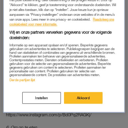
"Akkoord" te klikken, geef je toestemming voor onderstaande doeleinden. Wil
2. Otis is maar wat blij dat hij met zijn vader mee mag.
je niet alles toestaan, klik dan op “Instellen”. Jouw keuze kun je opnieuw
aanpassen via “Privacy-instellingen” onderaan onze websites of in de menu’s
https://www.instagram.com/p/BdtNNXJgquT/
van onze apps. Lees meer in ons privacy- en cookiebeleid.
Raadpleeg ons
cookiebeleid voor meer informatie.
3. Een foto hier en een foto daar om de mensen in Nederland
Wij en onze partners verwerken gegevens voor de volgende
doeleinden:
een beetje jaloers te maken.
Informatie op een apparaat opslaan en/of openen. Beperkte gegevens
gebruiken om advertenties te selecteren. Publieksgroepen begrijpen aan de
https://www.instagram.com/p/BdnWMKCAQiy/
hand van statistieken of combinaties van gegevens uit verschillende bronnen.
Profielen aanmaken ten behoeve van gepersonaliseerde advertenties.
Contentprestaties meten. Diensten ontwikkelen en verbeteren. Profielen
4. Een beetje beweging is oké, dus af en toe even op de
gebruiken voor de selectie van gepersonaliseerde advertenties. Beperkte
gegevens gebruiken om content te selecteren. Profielen aanmaken ter
schommel.
personalisatie van content. Profielen gebruiken ter selectie van
gepersonaliseerde content. De prestaties van advertenties meten.
Derde partijen lijst
https://www.instagram.com/p/Bd5ZGKxAvDp/
5. De plicht roept: tussen al het zonnebaden door ook even
Instellen
Akkoord
langs de hardwerkende vader.
https://www.instagram.com/p/Bd0Pq2RAGKj/
6. Om op te eten.