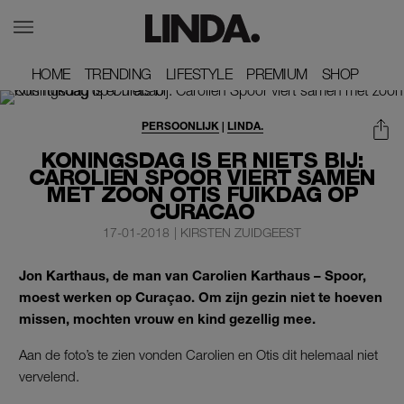
HOME
HOME
TRENDING
TRENDING
LIFESTYLE
LIFESTYLE
PREMIUM
PREMIUM
SHOP
SHOP
PERSOONLIJK
|
LINDA.
KONINGSDAG IS ER NIETS BIJ:
CAROLIEN SPOOR VIERT SAMEN
MET ZOON OTIS FUIKDAG OP
CURACAO
17-01-2018
|
KIRSTEN ZUIDGEEST
Jon Karthaus, de man van Carolien Karthaus – Spoor,
moest werken op Curaçao. Om zijn gezin niet te hoeven
missen, mochten vrouw en kind gezellig mee.
Aan de foto’s te zien vonden Carolien en Otis dit helemaal niet
vervelend.