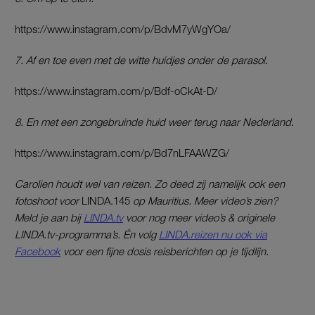
https://www.instagram.com/p/BdvM7yWgYOa/
7. Af en toe even met de witte huidjes onder de parasol.
https://www.instagram.com/p/Bdf-oCkAt-D/
8. En met een zongebruinde huid weer terug naar Nederland.
https://www.instagram.com/p/Bd7nLFAAWZG/
Carolien houdt wel van reizen. Zo deed zij namelijk ook een
fotoshoot voor
LINDA.145
op Mauritius. Meer video’s zien?
Meld je aan bij
LINDA.tv
voor nog meer video’s & originele
LINDA.tv-programma’s. Én volg
LINDA.reizen nu ook via
Facebook
voor een fijne dosis reisberichten op je tijdlijn.