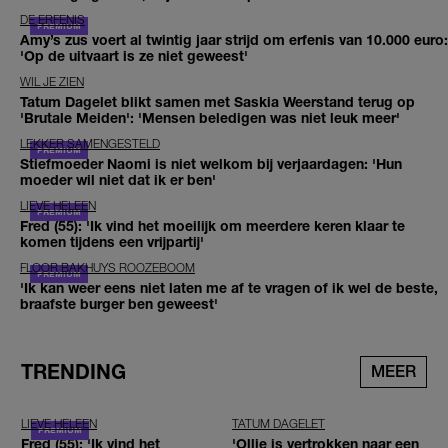
DE ERFENIS
Amy’s zus voert al twintig jaar strijd om erfenis van 10.000 euro:
'Op de uitvaart is ze niet geweest'
WIL JE ZIEN
Tatum Dagelet blikt samen met Saskia Weerstand terug op
'Brutale Meiden': 'Mensen beledigen was niet leuk meer'
LEKKER SAMENGESTELD
Stiefmoeder Naomi is niet welkom bij verjaardagen: 'Hun
moeder wil niet dat ik er ben'
LIEVE HELEEN
Fred (55): 'Ik vind het moeilijk om meerdere keren klaar te
komen tijdens een vrijpartij'
FLOOR BAKHUYS ROOZEBOOM
'Ik kan weer eens niet laten me af te vragen of ik wel de beste,
braafste burger ben geweest'
TRENDING
MEER
LIEVE HELEEN
TATUM DAGELET
Fred (55): 'Ik vind het
'Ollie is vertrokken naar een