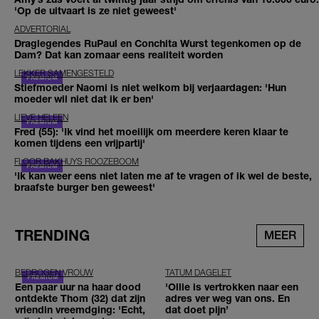
'Op de uitvaart is ze niet geweest'
ADVERTORIAL
Draglegendes RuPaul en Conchita Wurst tegenkomen op de
Dam? Dat kan zomaar eens realiteit worden
LEKKER SAMENGESTELD
Stiefmoeder Naomi is niet welkom bij verjaardagen: 'Hun
moeder wil niet dat ik er ben'
LIEVE HELEEN
Fred (55): 'Ik vind het moeilijk om meerdere keren klaar te
komen tijdens een vrijpartij'
FLOOR BAKHUYS ROOZEBOOM
'Ik kan weer eens niet laten me af te vragen of ik wel de beste,
braafste burger ben geweest'
TRENDING
MEER
BEDROGEN VROUW
TATUM DAGELET
Een paar uur na haar dood
'Ollie is vertrokken naar een
ontdekte Thom (32) dat zijn
adres ver weg van ons. En
vriendin vreemdging: 'Echt,
dat doet pijn’