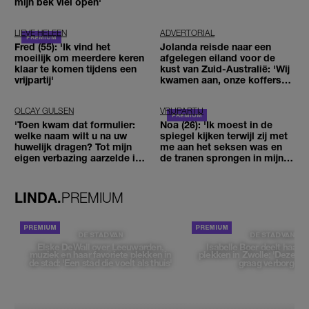
mijn bek viel open'
LIEVE HELEEN
ADVERTORIAL
Fred (55): 'Ik vind het
Jolanda reisde naar een
moeilijk om meerdere keren
afgelegen eiland voor de
klaar te komen tijdens een
kust van Zuid-Australië: 'Wij
vrijpartij'
kwamen aan, onze koffers
niet'
OLCAY GULSEN
VRIJPARTIJ
'Toen kwam dat formulier:
Noa (26): 'Ik moest in de
welke naam wilt u na uw
spiegel kijken terwijl zij met
huwelijk dragen? Tot mijn
me aan het seksen was en
eigen verbazing aarzelde ik
de tranen sprongen in mijn
geen moment'
ogen'
LINDA.
PREMIUM
DE STAD VAN
DE STAD VAN
Elske DeWall over Leeuwarden,
Isabelle Boer deelt haar f
muziek en haar favoriete plekken in
plekken in Zwolle: 'Deze pl
de stad: 'Een stad die voelt als thuis'
graag verborgen'