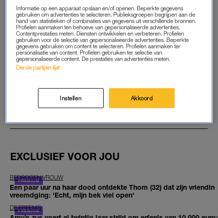
Informatie op een apparaat opslaan en/of openen. Beperkte gegevens
gebruiken om advertenties te selecteren. Publieksgroepen begrijpen aan de
MIST
hand van statistieken of combinaties van gegevens uit verschillende bronnen.
Profielen aanmaken ten behoeve van gepersonaliseerde advertenties.
Het evenement, dat jaarlijks tienduizenden toeschouwers trekt,
Contentprestaties meten. Diensten ontwikkelen en verbeteren. Profielen
gebruiken voor de selectie van gepersonaliseerde advertenties. Beperkte
zou op zaterdag beginnen. Maar door dichte mist bleven veel
gegevens gebruiken om content te selecteren. Profielen aanmaken ter
personalisatie van content. Profielen gebruiken ter selectie van
ballonnen aan de grond. Zondag gingen ze alsnog de lucht in
gepersonaliseerde content. De prestaties van advertenties meten.
en dat leverde prachtige beelden op.
Derde partijen lijst
GOED ARTIKEL? DELEN MAAR.
Instellen
Akkoord
BRON
KAMERAONE
FOTO
STILL VIDEO
EXCLUSIEF VOOR JOU
BEDROGEN VROUW
Een paar uur na haar dood ontdekte Thom (32) dat zijn vriendin
vreemdging: 'Echt, mijn bek viel open'
DE ERFENIS
Amy’s zus voert al twintig jaar strijd om erfenis van 10.000 euro: