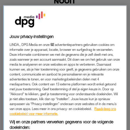
NOOIT
07-10-2019
|
KIM DE BRUIN
Ter gelegenheid van het jaarlijkse luchtballonnenfestival
waren er zondag 6 oktober boven Albuquerque (Nieuw-
Mexico) prachtige luchtballonnen te zien.
Jouw privacy-instellingen
LINDA., DPG Media en onze
92
advertentiepartners gebruiken cookies om
Het Amerikaanse evenement behoort tot één van de meest
informatie over je apparaat, locatie, browser en surfgedrag te verzamelen.
gefotografeerde evenementen ter wereld.
Deze informatie combineren we met de gegevens die je zelf deelt met ons,
zoals wanneer je een account aanmaakt. Dit doen we om het gebruik van onze
media te analyseren en onze websites en apps te verbeteren. Daarnaast
kunnen we, als je hier toestemming voor geeft, je gegevens gebruiken om onze
TIENDUIZENDEN TOESCHOUWERS
content, communicatie en aanbod te personaliseren en je relevante
advertenties te tonen, en voor marketingdoeleinden delen met 4
En dat is wel te begrijpen, want de luchtballonnen hebben de
mediapartners. Ook content van 13 externe platformen wordt enkel getoond
prachtigste vormen en kleuren, bemand door piloten uit meer
met jouw toestemming. Geef toestemming of stel je eigen keuze in. Door op
"Akkoord" te klikken, geef je toestemming voor onderstaande doeleinden. Wil
dan 41 verschillende Amerikaanse staten.
je niet alles toestaan, klik dan op “Instellen”. Jouw keuze kun je opnieuw
aanpassen via “Privacy-instellingen” onderaan onze websites of in de menu’s
Lees ook
van onze apps. Lees meer in ons privacy- en cookiebeleid.
Raadpleeg ons
cookiebeleid voor meer informatie.
Judith (42) over de noodlanding tijdens haar ballonvaart: ‘Alles
Wij en onze partners verwerken gegevens voor de volgende
ging mis’
doeleinden: