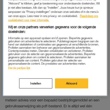
"Akkoord" te klikken, geef je toestemming voor onderstaande doeleinden. Wil
je niet alles toestaan, klik dan op “Instellen”. Jouw keuze kun je opnieuw
aanpassen via “Privacy-instellingen” onderaan onze websites of in de menu’s
van onze apps. Lees meer in ons privacy- en cookiebeleid.
Raadpleeg ons
cookiebeleid voor meer informatie.
Wij en onze partners verwerken gegevens voor de volgende
doeleinden:
Informatie op een apparaat opslaan en/of openen. Beperkte gegevens
gebruiken om advertenties te selecteren. Publieksgroepen begrijpen aan de
hand van statistieken of combinaties van gegevens uit verschillende bronnen.
Profielen aanmaken ten behoeve van gepersonaliseerde advertenties.
Contentprestaties meten. Diensten ontwikkelen en verbeteren. Profielen
gebruiken voor de selectie van gepersonaliseerde advertenties. Beperkte
gegevens gebruiken om content te selecteren. Profielen aanmaken ter
personalisatie van content. Profielen gebruiken ter selectie van
gepersonaliseerde content. De prestaties van advertenties meten.
We gaan even vergelijken met het echte leven. De
Derde partijen lijst
moedermaffia op het schoolplein…
“…die is ook
in real life
wel erg, ja. Ook wij hadden op school
een luizenmoeder die zichzelf echt zo noemde en haar taak
Instellen
Akkoord
erg serieus nam. Voor elke klas maakte zij een Excel-schema
met welke kinderen er luizen of neten hadden, met daarbij
meteen advies voor een bepaald bestrijdingsmiddel en een
gebruiksaanwijzing als pdf-bestand. Er is altijd wel één