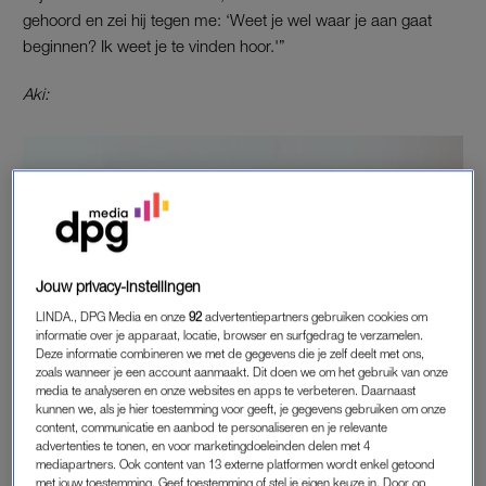
gehoord en zei hij tegen me: ‘Weet je wel waar je aan gaat
beginnen? Ik weet je te vinden hoor.'”
Aki:
Jouw privacy-instellingen
LINDA., DPG Media en onze
92
advertentiepartners gebruiken cookies om
informatie over je apparaat, locatie, browser en surfgedrag te verzamelen.
Deze informatie combineren we met de gegevens die je zelf deelt met ons,
zoals wanneer je een account aanmaakt. Dit doen we om het gebruik van onze
media te analyseren en onze websites en apps te verbeteren. Daarnaast
kunnen we, als je hier toestemming voor geeft, je gegevens gebruiken om onze
content, communicatie en aanbod te personaliseren en je relevante
advertenties te tonen, en voor marketingdoeleinden delen met 4
mediapartners. Ook content van 13 externe platformen wordt enkel getoond
met jouw toestemming. Geef toestemming of stel je eigen keuze in. Door op