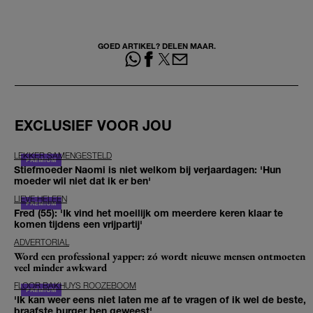
GOED ARTIKEL? DELEN MAAR.
EXCLUSIEF VOOR JOU
LEKKER SAMENGESTELD
Stiefmoeder Naomi is niet welkom bij verjaardagen: 'Hun
moeder wil niet dat ik er ben'
LIEVE HELEEN
Fred (55): 'Ik vind het moeilijk om meerdere keren klaar te
komen tijdens een vrijpartij'
ADVERTORIAL
Word een professional yapper: zó wordt nieuwe mensen ontmoeten
veel minder awkward
FLOOR BAKHUYS ROOZEBOOM
'Ik kan weer eens niet laten me af te vragen of ik wel de beste,
braafste burger ben geweest'