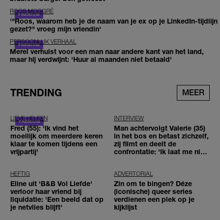
ROOS MOGGRÉ
'"Roos, waarom heb je de naam van je ex op je LinkedIn-tijdlijn
gezet?" vroeg mijn vriendin'
PERSOONLIJK VERHAAL
Merel verhuist voor een man naar andere kant van het land,
maar hij verdwijnt: 'Huur al maanden niet betaald'
TRENDING
MEER
LIEVE HELEEN
INTERVIEW
Fred (55): 'Ik vind het
Man achtervolgt Valerie (35)
moeilijk om meerdere keren
in het bos en betast zichzelf,
klaar te komen tijdens een
zij filmt en deelt de
vrijpartij'
confrontatie: 'Ik laat me niet
tegenhouden'
HEFTIG
ADVERTORIAL
Eline uit 'B&B Vol Liefde'
Zin om te bingen? Déze
verloor haar vriend bij
(iconische) queer series
liquidatie: 'Een beeld dat op
verdienen een plek op je
je netvlies blijft'
kijklijst