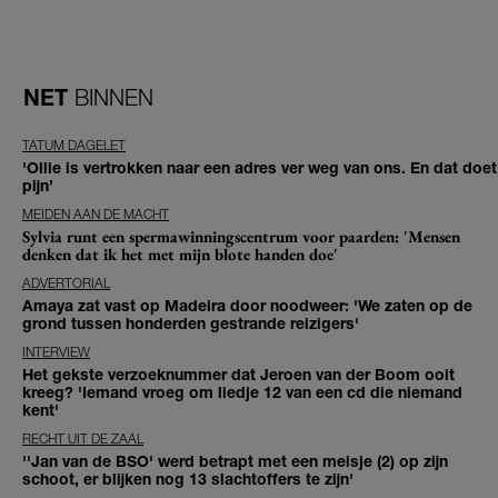
NET
BINNEN
TATUM DAGELET
'Ollie is vertrokken naar een adres ver weg van ons. En dat doet
pijn’
MEIDEN AAN DE MACHT
Sylvia runt een spermawinningscentrum voor paarden: 'Mensen
denken dat ik het met mijn blote handen doe'
ADVERTORIAL
Amaya zat vast op Madeira door noodweer: 'We zaten op de
grond tussen honderden gestrande reizigers'
INTERVIEW
Het gekste verzoeknummer dat Jeroen van der Boom ooit
kreeg? 'Iemand vroeg om liedje 12 van een cd die niemand
kent'
RECHT UIT DE ZAAL
''Jan van de BSO' werd betrapt met een meisje (2) op zijn
schoot, er blijken nog 13 slachtoffers te zijn'