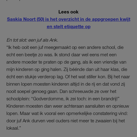
Lees ook
Saskia Noort (50) is het overzicht in de appgroepen kwijt
en stelt etiquette op
En tot slot: een juf als Ank.
“Ik heb ooit een juf meegemaakt op een andere school, die
echt een beetje zo was. Ik stond daar wel eens met een
andere moeder te praten op de gang, als ik een vriendje van
mijn kinderen op ging halen. Zij béénde dan uit haar klas, die
écht een stukje verderop lag. Of het wat stiller kon. Bij het naar
binnen lopen moesten kinderen altijd in de rij en dat vond zij
nooit soepel genoeg gaan. Dan schreeuwde ze over het
schoolplein: “Godverdomme, ik zei toch: in een brandrij!”
Kinderen moesten dan weer achteraan aansluiten en opnieuw
lopen. Maar wat ik vooral een opmerkelijke constatering vind:
door juf Ank durven veel ouders niet meer te zwaaien bij het
lokaal.”