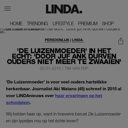
HOME
HOME
TRENDING
TRENDING
LIFESTYLE
LIFESTYLE
PREMIUM
PREMIUM
SHOP
SHOP
PERSOONLIJK
|
LINDA.
'DE LUIZENMOEDER' IN HET
ECHT: 'DOOR JUF ANK DURVEN
OUDERS NIET MEER TE ZWAAIEN'
30-01-2018
|
TIM VAN ERP
‘De Luizenmoeder’ is voor veel ouders hartstikke
herkenbaar. Journalist Aki Watano (45) schreef in 2015 al
voor LINDAnieuws over
haar ervaringen op het
schoolplein
.
Wij belden haar op, want in hoeverre berust
De Luizenmoeder
en zijn typetjes nou op het échte leven?