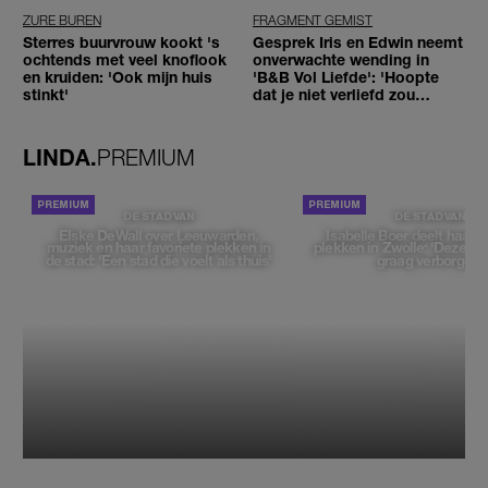
ZURE BUREN
FRAGMENT GEMIST
Sterres buurvrouw kookt 's
Gesprek Iris en Edwin neemt
ochtends met veel knoflook
onverwachte wending in
en kruiden: 'Ook mijn huis
'B&B Vol Liefde': 'Hoopte
stinkt'
dat je niet verliefd zou
worden'
LINDA.
PREMIUM
DE STAD VAN
DE STAD VAN
Elske DeWall over Leeuwarden,
Isabelle Boer deelt haar f
muziek en haar favoriete plekken in
plekken in Zwolle: 'Deze pl
de stad: 'Een stad die voelt als thuis'
graag verborgen'