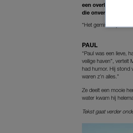
een overleden gelief
die onverwachts ove
“Het gemis is tijdloos
PAUL
“Paul was een lieve, 
veilige haven”, vertel
had humor. Hij stond v
waren z’n alles.”
Ze deelt een mooie her
water kwam hij helemaa
Tekst gaat verder onde