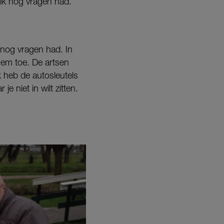
ik nog vragen had.”
 nog vragen had. In
 hem toe. De artsen
Ik heb de autosleutels
e niet in wilt zitten.