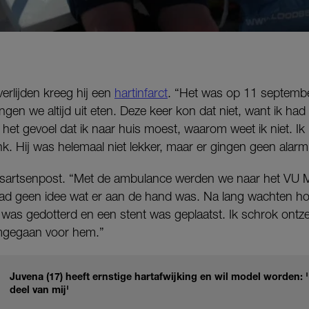
verlijden kreeg hij een
hartinfarct
. “Het was op 11 septemb
en we altijd uit eten. Deze keer kon dat niet, want ik had 
 het gevoel dat ik naar huis moest, waarom weet ik niet. I
k. Hij was helemaal niet lekker, maar er gingen geen alarmb
uisartsenpost. “Met de ambulance werden we naar het VU
ad geen idee wat er aan de hand was. Na lang wachten hoo
ij was gedotterd en een stent was geplaatst. Ik schrok ontz
mgegaan voor hem.”
Juvena (17) heeft ernstige hartafwijking en wil model worden: '
deel van mij'