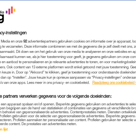
cy-instellingen
 Media en onze
92
advertentiepartners gebruiken cookies om informatie over je apparaat, lo
g te verzamelen. Deze informatie combineren we met de gegevens die je zelf deelt met ons, z
aanmaakt. Dit doen we om het gebruik van onze media te analyseren en onze websites en a
Daarnaast kunnen we, als je hier toestemming voor geeft, je gegevens gebruiken om onze con
 en aanbod te personaliseren en je relevante advertenties te tonen, en voor marketingdoele
ers. Ook content van 13 externe platformen wordt enkel getoond met jouw toestemming. Ge
gen keuze in. Door op "Akkoord" te klikken, geef je toestemming voor onderstaande doeleinden. 
k dan op “Instellen”. Jouw keuze kun je opnieuw aanpassen via “Privacy-instellingen” ondera
FAMILIE
|
MONUMENTJE
u’s van onze apps. Lees meer in ons privacy- en cookiebeleid.
Raadpleeg ons cookiebeleid 
RJONS MAN PAUL OVERL
e partners verwerken gegevens voor de volgende doeleinden:
ACHTS: 'ER IS EEN STUK
p een apparaat opslaan en/of openen. Beperkte gegevens gebruiken om advertenties te sele
GESTORVEN DIE DAG'
pen begrijpen aan de hand van statistieken of combinaties van gegevens uit verschillende br
 behoeve van gepersonaliseerde advertenties. Contentprestaties meten. Diensten ontwikkel
Profielen gebruiken voor de selectie van gepersonaliseerde advertenties. Beperkte gegeven
25-11-2023
|
NIVINE DE JONG
lecteren. Profielen aanmaken ter personalisatie van content. Profielen gebruiken ter selectie 
eerde content. De prestaties van advertenties meten.
 lijst
mentje’ interviewen we elke week iemand die een od