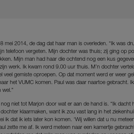
28 mei 2014, de dag dat haar man is overleden. “Ik was dr
jn telefoon vergeten. Mijn dochter was thuis; zij ging op
kken. Mijn man had haar die ochtend nog een kus gegeven,
ijn werk. Ik kwam rond 9.00 uur thuis. M’n dochter verteld
eel veel gemiste oproepen. Op dat moment werd er weer ge
aar het VUMC komen. Paul was daar naartoe gebracht. Ik v
 wel.”
og niet tot Marjon door wat er aan de hand is. “Ik dacht h
 dochter klaarmaken, want ik zou vast lang in het ziekenh
ei ik dat ik iets later kon komen. ‘Wij willen dat u nu mete
ul zette me af. Ik werd meteen naar een kamertje gebrac