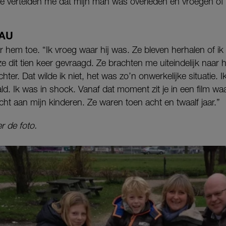
Ze vertelden me dat mijn man was overleden en vroegen of 
AU
 hem toe. “Ik vroeg waar hij was. Ze bleven herhalen of ik
e dit tien keer gevraagd. Ze brachten me uiteindelijk naar
chter. Dat wilde ik niet, het was zo’n onwerkelijke situatie. 
ld. Ik was in shock. Vanaf dat moment zit je in een film waar j
acht aan mijn kinderen. Ze waren toen acht en twaalf jaar.”
r de foto.