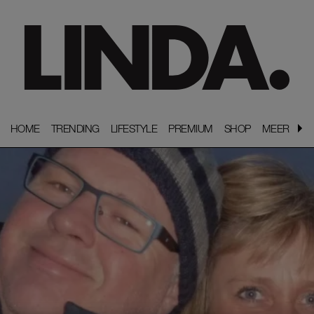
HOME
HOME
TRENDING
TRENDING
LIFESTYLE
LIFESTYLE
PREMIUM
PREMIUM
SHOP
SHOP
MEER
MEER