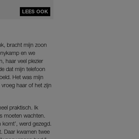
LEES OOK
uk, bracht mijn zoon
 ponykamp en we
 haar veel plezier
e dat mijn telefoon
beld. Het was mijn
roeg haar of het zijn
eel praktisch. Ik
uis moeten wachten.
en komt’, werd gezegd.
ht. Daar kwamen twee