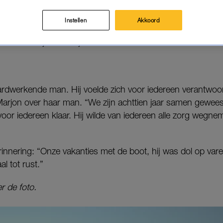
de, vriend of familielid. Deze week herdenkt Marjon 
rleed.
Instellen
Akkoord
”, vertelt Marjon Mandjes-Bruin aan LINDA.
hardwerkende man. Hij voelde zich voor iedereen verantwoor
t Marjon over haar man. “We zijn achttien jaar samen geweest
oor iedereen klaar. Hij wilde van iedereen alle zorg wegne
innering: “Onze vakanties met de boot, hij was dol op vare
l tot rust.”
r de foto.