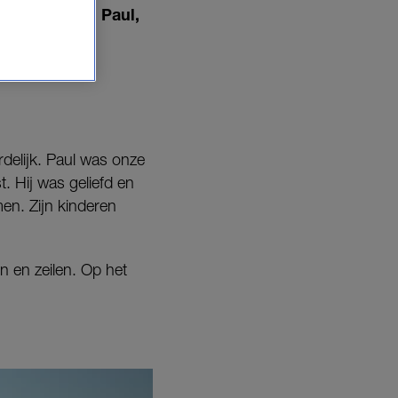
(57) haar man Paul,
delijk. Paul was onze
. Hij was geliefd en
men. Zijn kinderen
n en zeilen. Op het