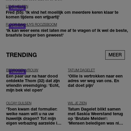
LIEVE HELEEN
Fred (55): 'Ik vind het moeilijk om meerdere keren klaar te
komen tijdens een vrijpartij'
FLOOR BAKHUYS ROOZEBOOM
'Ik kan weer eens niet laten me af te vragen of ik wel de beste,
braafste burger ben geweest'
TRENDING
MEER
BEDROGEN VROUW
TATUM DAGELET
Een paar uur na haar dood
'Ollie is vertrokken naar een
ontdekte Thom (32) dat zijn
adres ver weg van ons. En
vriendin vreemdging: 'Echt,
dat doet pijn’
mijn bek viel open'
OLCAY GULSEN
WIL JE ZIEN
'Toen kwam dat formulier:
Tatum Dagelet blikt samen
welke naam wilt u na uw
met Saskia Weerstand terug
huwelijk dragen? Tot mijn
op 'Brutale Meiden':
eigen verbazing aarzelde ik
'Mensen beledigen was niet
geen moment'
leuk meer'