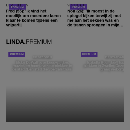
LIEVE HELEEN
VRIJPARTIJ
Fred (55): 'Ik vind het
Noa (26): 'Ik moest in de
moeilijk om meerdere keren
spiegel kijken terwijl zij met
klaar te komen tijdens een
me aan het seksen was en
vrijpartij'
de tranen sprongen in mijn
ogen'
LINDA.
PREMIUM
DE STAD VAN
DE STAD VAN
Elske DeWall over Leeuwarden,
Isabelle Boer deelt haar f
muziek en haar favoriete plekken in
plekken in Zwolle: 'Deze pl
de stad: 'Een stad die voelt als thuis'
graag verborgen'