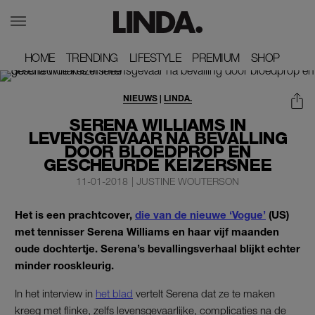
HOME
HOME
TRENDING
TRENDING
LIFESTYLE
LIFESTYLE
PREMIUM
PREMIUM
SHOP
SHOP
NIEUWS
|
LINDA.
SERENA WILLIAMS IN
LEVENSGEVAAR NA BEVALLING
DOOR BLOEDPROP EN
GESCHEURDE KEIZERSNEE
11-01-2018
|
JUSTINE WOUTERSON
Het is een prachtcover,
die van de nieuwe ‘Vogue’
(US)
met tennisser Serena Williams en haar vijf maanden
oude dochtertje. Serena’s bevallingsverhaal blijkt echter
minder rooskleurig.
In het interview in
het blad
vertelt Serena dat ze te maken
kreeg met flinke, zelfs levensgevaarlijke, complicaties na de