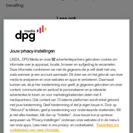
bevalling.
Lees ook
Serena Williams mét piepjonge dochter op cover
Amerikaanse ‘Vogue’
‘Daarna ging het fout’
Jouw privacy-instellingen
Tijdens de bevalling was er ook al even paniek. Dochtertje
Alexis Olympia werd op 1 september vorig jaar met een
LINDA., DPG Media en onze
92
advertentiepartners gebruiken cookies om
informatie over je apparaat, locatie, browser en surfgedrag te verzamelen.
spoedkeizersnede
ter wereld gebracht
nadat haar hartje
Deze informatie combineren we met de gegevens die je zelf deelt met ons,
stopte met kloppen. Gelukkig kwam het goed en was Serena
zoals wanneer je een account aanmaakt. Dit doen we om het gebruik van onze
media te analyseren en onze websites en apps te verbeteren. Daarnaast
in de wolken toen ze Alexis voor het eerst vast kon houden.
kunnen we, als je hier toestemming voor geeft, je gegevens gebruiken om onze
“Maar daarna ging het fout”, aldus de topsporter.
content, communicatie en aanbod te personaliseren en je relevante
advertenties te tonen, en voor marketingdoeleinden delen met 4
mediapartners. Ook content van 13 externe platformen wordt enkel getoond
Bloedproppen
met jouw toestemming. Geef toestemming of stel je eigen keuze in. Door op
Een dag na de bevalling was Serena erg kortademig. Omdat
"Akkoord" te klikken, geef je toestemming voor onderstaande doeleinden. Wil
je niet alles toestaan, klik dan op “Instellen”. Jouw keuze kun je opnieuw
ze in 2011 al eens aan de dood ontsnapte toen ze tijdens een
aanpassen via “Privacy-instellingen” onderaan onze websites of in de menu’s
operatie een longembolie opliep, dacht Serena direct aan een
van onze apps. Lees meer in ons privacy- en cookiebeleid.
Raadpleeg ons
nieuwe bloedprop. Ze vroeg het ziekenhuispersoneel meteen
cookiebeleid voor meer informatie.