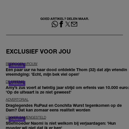
GOED ARTIKEL? DELEN MAAR.
EXCLUSIEF VOOR JOU
BEDROGEN VROUW
Een paar uur na haar dood ontdekte Thom (32) dat zijn vriendin
vreemdging: 'Echt, mijn bek viel open'
DE ERFENIS
Amy’s zus voert al twintig jaar strijd om erfenis van 10.000 euro:
'Op de uitvaart is ze niet geweest'
ADVERTORIAL
Draglegendes RuPaul en Conchita Wurst tegenkomen op de
Dam? Dat kan zomaar eens realiteit worden
LEKKER SAMENGESTELD
Stiefmoeder Naomi is niet welkom bij verjaardagen: 'Hun
moeder wil niet dat ik er ben'