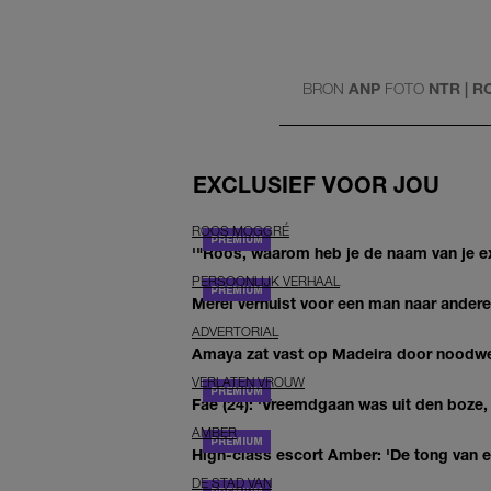
BRON
ANP
FOTO
NTR | 
EXCLUSIEF VOOR JOU
ROOS MOGGRÉ
'"Roos, waarom heb je de naam van je ex 
PERSOONLIJK VERHAAL
Merel verhuist voor een man naar andere 
ADVERTORIAL
Amaya zat vast op Madeira door noodwee
VERLATEN VROUW
Fae (24): 'Vreemdgaan was uit den boze, d
AMBER
High-class escort Amber: 'De tong van ee
DE STAD VAN