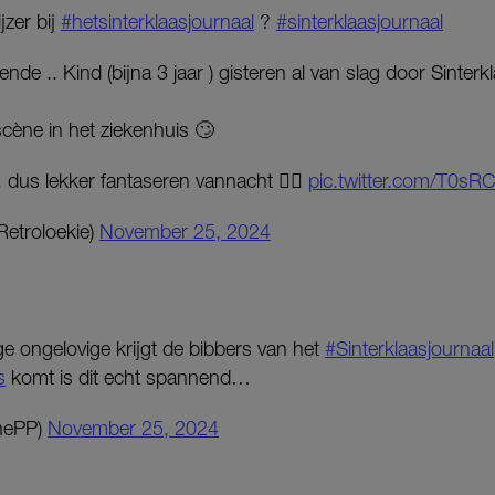
jzer bij
#hetsinterklaasjournaal
?
#sinterklaasjournaal
nde .. Kind (bijna 3 jaar ) gisteren al van slag door Sinterk
cène in het ziekenhuis 🙄
 dus lekker fantaseren vannacht 😵‍💫
pic.twitter.com/T0s
etroloekie)
November 25, 2024
rige ongelovige krijgt de bibbers van het
#Sinterklaasjournaal
s
komt is dit echt spannend…
nePP)
November 25, 2024