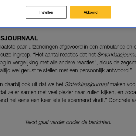
g bezorgde veel kinderen een slapeloze nacht.
Instellen
Akkoord
ok massaal, zo is te lezen op X.
ASJOURNAAL
 laatste paar uitzendingen afgevoerd in een ambulance en 
euze ingreep. “Het aantal reacties dat het
Sinterklaasjourna
og in vergelijking met alle andere reacties”, aldus de ze
ltijd wel gerust te stellen met een persoonlijk antwoord.”
en daarbij ook uit dat we het
Sinterklaasjournaal
maken voor 
dat ze er samen met veel plezier naar zullen kijken, en zoda
and het eens een keer iets te spannend vindt.” Concrete aa
Tekst gaat verder onder de berichten.