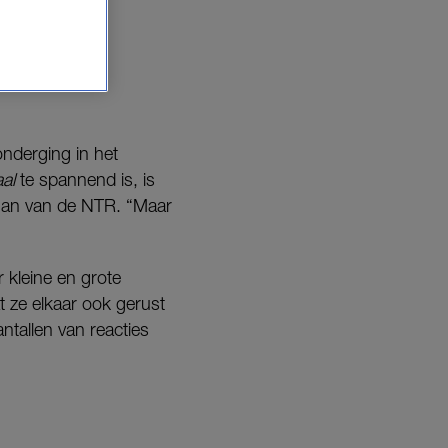
onderging in het
al
te spannend is, is
gsman van de NTR. “Maar
kleine en grote
t ze elkaar ook gerust
ntallen van reacties