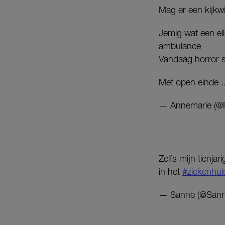
Mag er een kijkwi
Jemig wat een elle
ambulance
Vandaag horror s
Met open einde ..
— Annemarie (@R
Zelfs mijn tienja
in het
#ziekenhui
— Sanne (@San