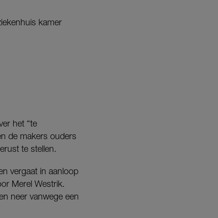
 ziekenhuis kamer
er het “te
ren de makers ouders
ust te stellen.
ten vergaat in aanloop
or Merel Westrik.
eden neer vanwege een