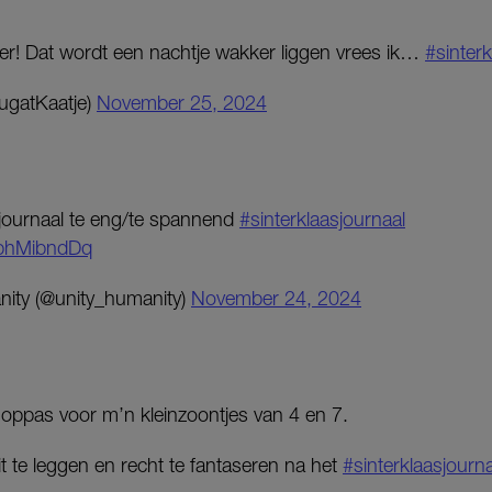
ger! Dat wordt een nachtje wakker liggen vrees ik…
#sinterk
gatKaatje)
November 25, 2024
asjournaal te eng/te spannend
#sinterklaasjournaal
/TbhMibndDq
nity (@unity_humanity)
November 24, 2024
oppas voor m’n kleinzoontjes van 4 en 7.
it te leggen en recht te fantaseren na het
#sinterklaasjourna