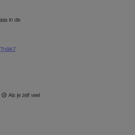
laas in de
RCTh8K7
😥 Als je zelf veel