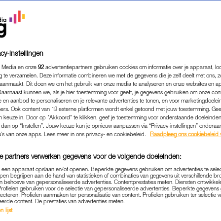
cy-instellingen
 Media en onze
92
advertentiepartners gebruiken cookies om informatie over je apparaat, lo
g te verzamelen. Deze informatie combineren we met de gegevens die je zelf deelt met ons, z
aanmaakt. Dit doen we om het gebruik van onze media te analyseren en onze websites en a
Daarnaast kunnen we, als je hier toestemming voor geeft, je gegevens gebruiken om onze con
 en aanbod te personaliseren en je relevante advertenties te tonen, en voor marketingdoele
ers. Ook content van 13 externe platformen wordt enkel getoond met jouw toestemming. Ge
gen keuze in. Door op "Akkoord" te klikken, geef je toestemming voor onderstaande doeleinden. 
k dan op “Instellen”. Jouw keuze kun je opnieuw aanpassen via “Privacy-instellingen” ondera
MEDIA
|
MEEN JE NIET
u’s van onze apps. Lees meer in ons privacy- en cookiebeleid.
Raadpleeg ons cookiebeleid 
 REAGEREN MASSAAL OP '
e partners verwerken gegevens voor de volgende doeleinden:
NTERKLAASJOURNAAL': 'IK
p een apparaat opslaan en/of openen. Beperkte gegevens gebruiken om advertenties te sele
WAT UIT TE LEGGEN'
pen begrijpen aan de hand van statistieken of combinaties van gegevens uit verschillende br
 behoeve van gepersonaliseerde advertenties. Contentprestaties meten. Diensten ontwikkel
Profielen gebruiken voor de selectie van gepersonaliseerde advertenties. Beperkte gegeven
26-11-2024
|
ANNA NEELTJE DE BOER
lecteren. Profielen aanmaken ter personalisatie van content. Profielen gebruiken ter selectie 
eerde content. De prestaties van advertenties meten.
 lijst
ken voor de kijkers van het
Sinterklaasjournaal
maan