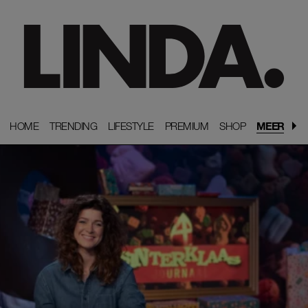
HOME
HOME
TRENDING
TRENDING
LIFESTYLE
LIFESTYLE
PREMIUM
PREMIUM
SHOP
SHOP
MEER