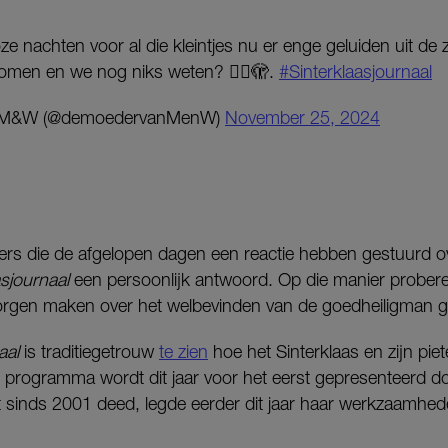
ze nachten voor al die kleintjes nu er enge geluiden uit de
komen en we nog niks weten? 🤦‍♀️🫣.
#Sinterklaasjournaal
nM&W (@demoedervanMenW)
November 25, 2024
kers die de afgelopen dagen een reactie hebben gestuurd ov
asjournaal
een persoonlijk antwoord. Op die manier probe
zorgen maken over het welbevinden van de goedheiligman ger
aal
is traditiegetrouw
te zien
hoe het Sinterklaas en zijn pie
 programma wordt dit jaar voor het eerst gepresenteerd do
dit sinds 2001 deed, legde eerder dit jaar haar werkzaamh