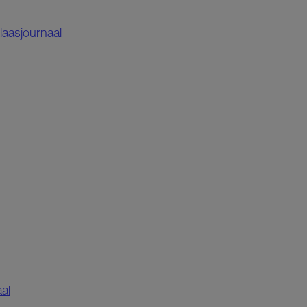
laasjournaal
al