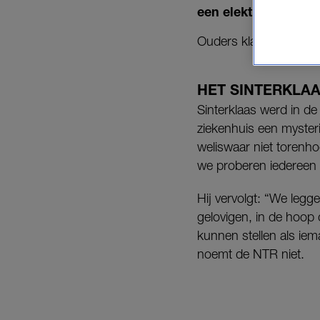
een elektrische zaa
Ouders klaagden dan o
HET SINTERKLA
Sinterklaas werd in de
ziekenhuis een mysteri
weliswaar niet torenho
we proberen iedereen a
Hij vervolgt: “We legg
gelovigen, in de hoop 
kunnen stellen als iem
noemt de NTR niet.