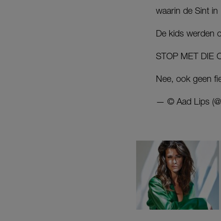
waarin de Sint i
De kids werden o
STOP MET DIE 
Nee, ook geen fie
— © Aad Lips (