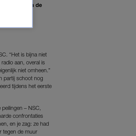
gebeurde er in de
C. “Het is bijna niet
 radio aan, overal is
igenlijk niet omheen.”
 partij schoot nog
erd tijdens het eerste
e peilingen – NSC,
harde confrontaties
en, en je zag: ze had
ar tegen de muur