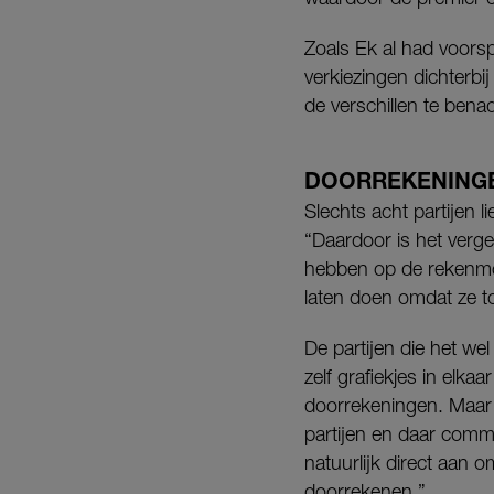
Zoals Ek al had voors
verkiezingen dichterbi
de verschillen te ben
DOORREKENING
Slechts acht partijen
“Daardoor is het vergel
hebben op de rekenmod
laten doen omdat ze to
De partijen die het wel
zelf grafiekjes in elka
doorrekeningen. Maar
partijen en daar comme
natuurlijk direct aan o
doorrekenen.”