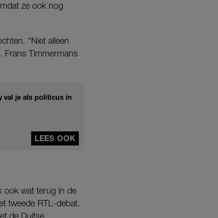
 omdat ze ook nog
chten. “Niet alleen
ee. Frans Timmermans
val je als politicus in
LEES OOK
 ook wat terug in de
 het tweede RTL-debat.
et de Duitse