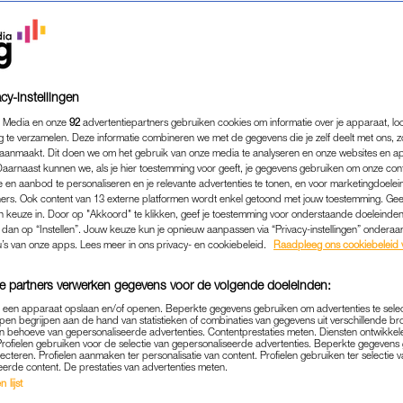
cy-instellingen
 Media en onze
92
advertentiepartners gebruiken cookies om informatie over je apparaat, lo
g te verzamelen. Deze informatie combineren we met de gegevens die je zelf deelt met ons, z
aanmaakt. Dit doen we om het gebruik van onze media te analyseren en onze websites en a
Daarnaast kunnen we, als je hier toestemming voor geeft, je gegevens gebruiken om onze con
 en aanbod te personaliseren en je relevante advertenties te tonen, en voor marketingdoele
ers. Ook content van 13 externe platformen wordt enkel getoond met jouw toestemming. Ge
gen keuze in. Door op "Akkoord" te klikken, geef je toestemming voor onderstaande doeleinden. 
k dan op “Instellen”. Jouw keuze kun je opnieuw aanpassen via “Privacy-instellingen” ondera
POLITIEK
|
OH, OH DEN HAAG
u’s van onze apps. Lees meer in ons privacy- en cookiebeleid.
Raadpleeg ons cookiebeleid 
 VERSLAGGEVER MEREL EK
e partners verwerken gegevens voor de volgende doeleinden:
MEN WAS HET GEZELLIG
p een apparaat opslaan en/of openen. Beperkte gegevens gebruiken om advertenties te sele
OMTZIGT EN YEŞILGÖZ'
pen begrijpen aan de hand van statistieken of combinaties van gegevens uit verschillende br
 behoeve van gepersonaliseerde advertenties. Contentprestaties meten. Diensten ontwikkel
Profielen gebruiken voor de selectie van gepersonaliseerde advertenties. Beperkte gegeven
10-11-2023
|
MARISSA KLAVER
lecteren. Profielen aanmaken ter personalisatie van content. Profielen gebruiken ter selectie 
eerde content. De prestaties van advertenties meten.
 lijst
erkiezingen neemt Merel Ek, politiek verslaggever bi