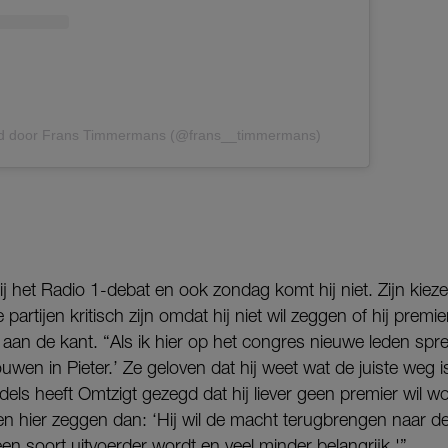
ld door Frans Timmermans (@frans__timmermans)
j het Radio 1-debat en ook zondag komt hij niet. Zijn kieze
 partijen kritisch zijn omdat hij niet wil zeggen of hij premi
 aan de kant. “Als ik hier op het congres nieuwe leden spr
en in Pieter.’ Ze geloven dat hij weet wat de juiste weg 
els heeft Omtzigt gezegd dat hij liever geen premier wil w
nsen hier zeggen dan: ‘Hij wil de macht terugbrengen naar 
n soort uitvoerder wordt en veel minder belangrijk.'”