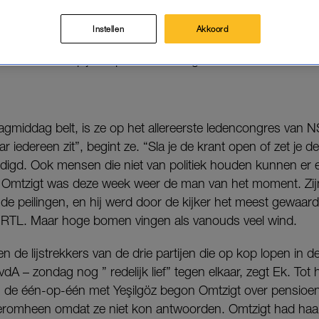
DA. de politieke week door. Van debat tot gedoe: dit 
Den Haag.
Instellen
Akkoord
deze week hun pijlen op Pieter Omtzigt.
agmiddag belt, is ze op het allereerste ledencongres van NS
 iedereen zit”, begint ze. “Sla je de krant open of zet je de
nodigd. Ook mensen die niet van politiek houden kunnen er e
er Omtzigt was deze week weer de man van het moment. Zijn
e peilingen, en hij werd door de kijker het meest gewaarde
bij RTL. Maar hoge bomen vingen als vanouds veel wind.
n de lijstrekkers van de drie partijen die op kop lopen in d
 – zondag nog ” redelijk lief” tegen elkaar, zegt Ek. Tot 
n de één-op-één met Yeşilgöz begon Omtzigt over pensioen
 eromheen omdat ze niet kon antwoorden. Omtzigt had ha