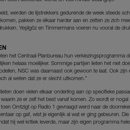
peld, werden de lijstrekkers gedurende de week steeds sch
j komen, pakken ze elkaar harder aan en zetten ze zich mee
adrukken. Yeşilgöz en Timmermans voeren nu vooral de druk
EN
 lieten het Centraal Planbureau hun verkiezingsprogramma 
ijken helaas moeilijker. Sommige partijen lieten het niet do
ellen, NSC was daarnaast ook gewoon te laat. Ook zijn er 
ch al weten dat ze er slecht uitkomen.”
 lieten doen vielen elkaar onderling aan op specifieke passa
ar waarin ze er zelf het best vanaf komen. Zo wordt er nogal
 toen Omtzigt op Radio 1 gevraagd werd naar de doorreke
ntaar op gaf, wist je eigenlijk al wat er ging gebeuren. Die
mdat hij wel kritiek leverde, maar zijn eigen programma hel