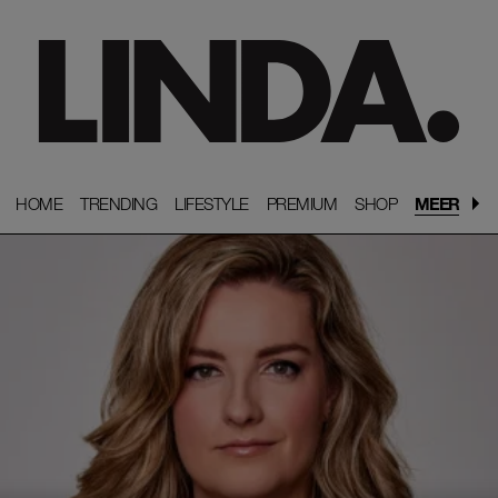
HOME
HOME
TRENDING
TRENDING
LIFESTYLE
LIFESTYLE
PREMIUM
PREMIUM
SHOP
SHOP
MEER