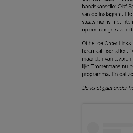
bondskanselier Olaf S
van op Instagram. Ek: 
staatsman is met inter
op een congres van d
Of het de GroenLinks-P
helemaal inschatten. “We
maanden van tevoren m
lijkt Timmermans nu nog
programma. En dat zo
De tekst gaat onder he