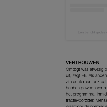
Een bericht gedee
VERTROUWEN
Omtzigt was afwezig bi
uit, zegt Ek. Als andere
zijn achterban ook dat
hebben gewoon vertrouw
het programma. Inmidd
fractievoorzitter. Me
waardoor de premier ee