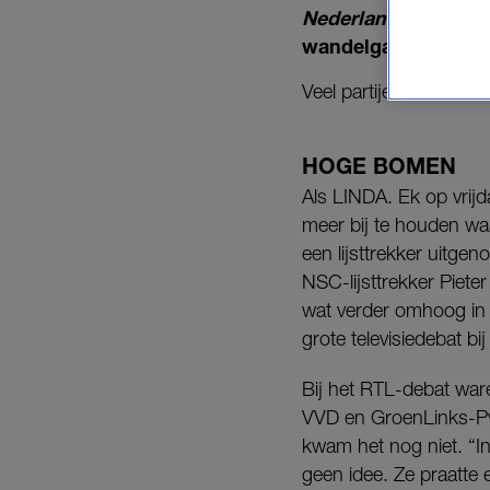
Nederland
, met LIN
wandelgangen van 
Veel partijen richtten 
HOGE BOMEN
Als LINDA. Ek op vrijd
meer bij te houden waar
een lijsttrekker uitge
NSC-lijsttrekker Piet
wat verder omhoog in d
grote televisiedebat 
Bij het RTL-debat ware
VVD en GroenLinks-PvdA
kwam het nog niet. “I
geen idee. Ze praatte