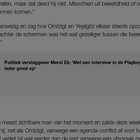
llen, maar dat deed hij niet. Misschien uit beleefdheid of
kunnen komen.”
anwezig en zag hoe Omtzigt en Yeşilgöz elkaar steeds opzo
 achter de schermen was het wat gezelliger tussen die tw
.”
Politiek verslaggever Merel Ek: 'Met een interview in de Playboy 
ieder geval op'
 meest zichtbare man van het moment en zakte deze week
hij, net als Omtzigt, vanwege een agenda-conflict af voor
verliet hij wat eerder dan de rest vanwege een afspraak m