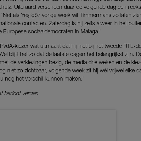
chulz. Uiteraard verscheen daar de volgende dag een reeks
“Net als Yeşilgöz vorige week wil Timmermans zo laten zien
nationale contacten. Zaterdag is hij zelfs alweer in het bui
e Europese sociaaldemocraten in Malaga.”
vdA-kiezer wat uitmaakt dat hij niet bij het tweede RTL-de
l blijft het zo dat de laatste dagen het belangrijkst zijn. De 
et de verkiezingen bezig, de media drie weken en de kieze
 niet zo zichtbaar, volgende week zit hij wél vrijwel elke d
u nog het verschil kunnen maken.”
t bericht verder.