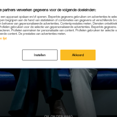
e partners verwerken gegevens voor de volgende doeleinden:
p een apparaat opslaan en/of openen. Beperkte gegevens gebruiken om advertenties te sele
pen begrijpen aan de hand van statistieken of combinaties van gegevens uit verschillende br
 behoeve van gepersonaliseerde advertenties. Contentprestaties meten. Diensten ontwikkel
Profielen gebruiken voor de selectie van gepersonaliseerde advertenties. Beperkte gegeven
lecteren. Profielen aanmaken ter personalisatie van content. Profielen gebruiken ter selectie 
eerde content. De prestaties van advertenties meten.
 lijst
Instellen
Akkoord
OH, OH DEN HAAG