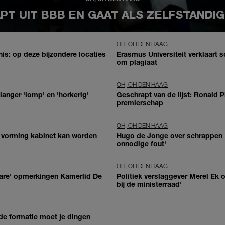
PT UIT BBB EN GAAT ALS ZELFSTANDI
OH, OH DEN HAAG
is: op deze bijzondere locaties
Erasmus Universiteit verklaart s
om plagiaat
OH, OH DEN HAAG
langer 'lomp' en 'horkerig'
Geschrapt van de lijst: Ronald P
premierschap
OH, OH DEN HAAG
p vorming kabinet kan worden
Hugo de Jonge over schrappen '
onnodige fout'
OH, OH DEN HAAG
'nare' opmerkingen Kamerlid De
Politiek verslaggever Merel Ek o
bij de ministerraad'
 de formatie moet je dingen