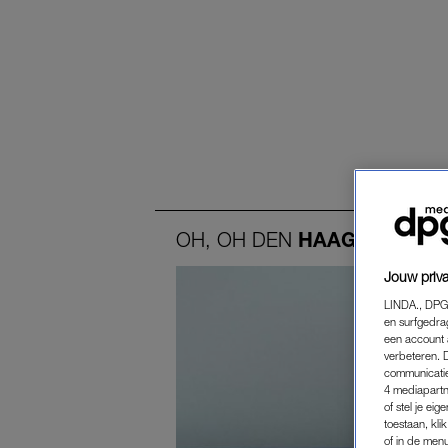
OH,
OH
DEN
HAAG
Jouw priva
LINDA., DPG
en surfgedra
een account 
verbeteren. 
communicatie
4 mediapartn
of stel je ei
toestaan, kli
of in de men