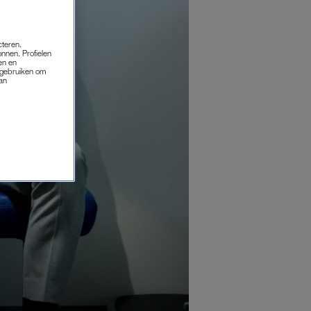
cteren.
onnen. Profielen
en en
s gebruiken om
van