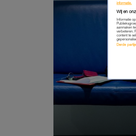
informatie.
Wij en onz
Informatie o
Publieksgroe
aanmaken ten
verbeteren. 
content te se
gepersonalis
Derde partijen