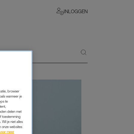
INLOGGEN
catie, browser
oals wanneer je
pps te
tent,
inden delen met
ef toestemming
Wil je niet alles
an onze websites
voor meer