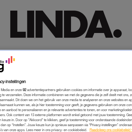
HOME
HOME
TRENDING
TRENDING
LIFESTYLE
LIFESTYLE
PREMIUM
PREMIUM
SHOP
SHOP
MEER
MEER
cy-instellingen
 Media en onze
92
advertentiepartners gebruiken cookies om informatie over je apparaat, lo
g te verzamelen. Deze informatie combineren we met de gegevens die je zelf deelt met ons, z
aanmaakt. Dit doen we om het gebruik van onze media te analyseren en onze websites en a
Daarnaast kunnen we, als je hier toestemming voor geeft, je gegevens gebruiken om onze con
 en aanbod te personaliseren en je relevante advertenties te tonen, en voor marketingdoele
ers. Ook content van 13 externe platformen wordt enkel getoond met jouw toestemming. Ge
gen keuze in. Door op "Akkoord" te klikken, geef je toestemming voor onderstaande doeleinden. 
k dan op “Instellen”. Jouw keuze kun je opnieuw aanpassen via “Privacy-instellingen” ondera
u’s van onze apps. Lees meer in ons privacy- en cookiebeleid.
Raadpleeg ons cookiebeleid 