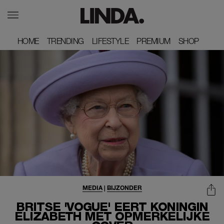
HOME
HOME
TRENDING
TRENDING
LIFESTYLE
LIFESTYLE
PREMIUM
PREMIUM
SHOP
SHOP
MEDIA
|
BIJZONDER
BRITSE 'VOGUE' EERT KONINGIN
ELIZABETH MET OPMERKELIJKE