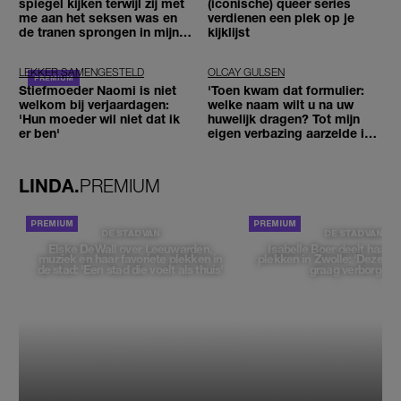
spiegel kijken terwijl zij met
(iconische) queer series
me aan het seksen was en
verdienen een plek op je
de tranen sprongen in mijn
kijklijst
ogen'
LEKKER SAMENGESTELD
OLCAY GULSEN
Stiefmoeder Naomi is niet
'Toen kwam dat formulier:
welkom bij verjaardagen:
welke naam wilt u na uw
'Hun moeder wil niet dat ik
huwelijk dragen? Tot mijn
er ben'
eigen verbazing aarzelde ik
geen moment'
LINDA.
PREMIUM
DE STAD VAN
DE STAD VAN
Elske DeWall over Leeuwarden,
Isabelle Boer deelt haar f
muziek en haar favoriete plekken in
plekken in Zwolle: 'Deze pl
de stad: 'Een stad die voelt als thuis'
graag verborgen'