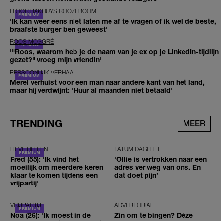
FLOOR BAKHUYS ROOZEBOOM
'Ik kan weer eens niet laten me af te vragen of ik wel de beste,
braafste burger ben geweest'
ROOS MOGGRÉ
'"Roos, waarom heb je de naam van je ex op je LinkedIn-tijdlijn
gezet?" vroeg mijn vriendin'
PERSOONLIJK VERHAAL
Merel verhuist voor een man naar andere kant van het land,
maar hij verdwijnt: 'Huur al maanden niet betaald'
TRENDING
MEER
LIEVE HELEEN
TATUM DAGELET
Fred (55): 'Ik vind het
'Ollie is vertrokken naar een
moeilijk om meerdere keren
adres ver weg van ons. En
klaar te komen tijdens een
dat doet pijn’
vrijpartij'
VRIJPARTIJ
ADVERTORIAL
Noa (26): 'Ik moest in de
Zin om te bingen? Déze