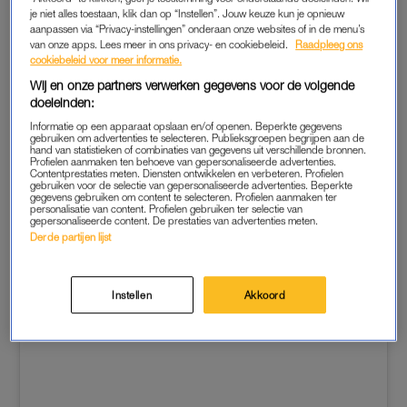
je niet alles toestaan, klik dan op “Instellen”. Jouw keuze kun je opnieuw
tijdschrift weten. Het is een kleur die in de geschiedenis van
aanpassen via “Privacy-instellingen” onderaan onze websites of in de menu’s
het Britse koningshuis vaak te zien was. Zo droeg Elizabeth
van onze apps. Lees meer in ons privacy- en cookiebeleid.
Raadpleeg ons
tijdens haar kroning een mantel in die kleur en ook de kroon
cookiebeleid voor meer informatie.
die tijdens haar uitvaart op haar kist stond heeft paarse stof.
Wij en onze partners verwerken gegevens voor de volgende
doeleinden:
Informatie op een apparaat opslaan en/of openen. Beperkte gegevens
gebruiken om advertenties te selecteren. Publieksgroepen begrijpen aan de
hand van statistieken of combinaties van gegevens uit verschillende bronnen.
Profielen aanmaken ten behoeve van gepersonaliseerde advertenties.
Contentprestaties meten. Diensten ontwikkelen en verbeteren. Profielen
gebruiken voor de selectie van gepersonaliseerde advertenties. Beperkte
gegevens gebruiken om content te selecteren. Profielen aanmaken ter
personalisatie van content. Profielen gebruiken ter selectie van
gepersonaliseerde content. De prestaties van advertenties meten.
Derde partijen lijst
Instellen
Akkoord