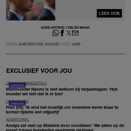
LEES OOK
GOED ARTIKEL? DELEN MAAR.
BRON
ANP/BRITSE VOGUE
FOTO
ANP
EXCLUSIEF VOOR JOU
LEKKER SAMENGESTELD
Stiefmoeder Naomi is niet welkom bij verjaardagen: 'Hun
moeder wil niet dat ik er ben'
LIEVE HELEEN
Fred (55): 'Ik vind het moeilijk om meerdere keren klaar te
komen tijdens een vrijpartij'
ADVERTORIAL
Amaya zat vast op Madeira door noodweer: 'We zaten op de
grond tussen honderden gestrande reizigers'