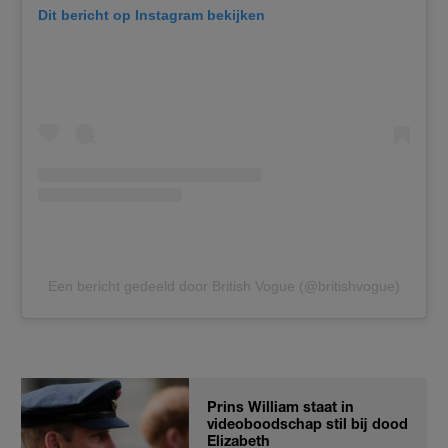
Dit bericht op Instagram bekijken
Een bericht gedeeld door British Vogue (@britishvogue)
Prins William staat in
videoboodschap stil bij dood
Elizabeth