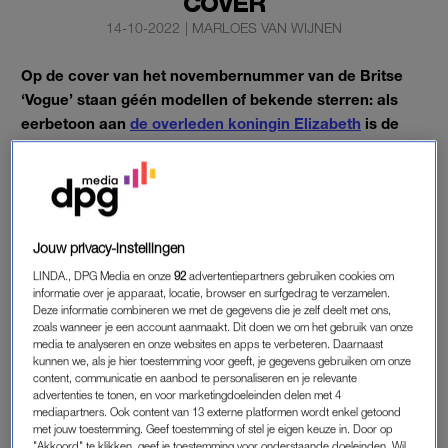
COVER
14-10-2022
|
MARLOES VAN WIJNEN
Op de cover van het novembernummer van de Britse
‘Vogue’ staan géén modellen of bekende sterren: als
eerbetoon aan
de overleden koningin Elizabeth
is de
omslag van het modeblad helemaal leeg.
Op een paarse achtergrond staat enkel de tekst: ‘Hare
Majesteit de Koningin, 1926-2022.’
Jouw privacy-instellingen
COVER VOGUE VOOR KONINGIN
LINDA., DPG Media en onze
92
advertentiepartners gebruiken cookies om
informatie over je apparaat, locatie, browser en surfgedrag te verzamelen.
ELIZABETH
Deze informatie combineren we met de gegevens die je zelf deelt met ons,
Voor het blad, dat al 106 jaar bestaat, is het traditie om ‘op
zoals wanneer je een account aanmaakt. Dit doen we om het gebruik van onze
media te analyseren en onze websites en apps te verbeteren. Daarnaast
zwart’ te gaan bij de dood van een monarch. Ook bij het
kunnen we, als je hier toestemming voor geeft, je gegevens gebruiken om onze
overlijden van koning George V in 1936 en koning George VI in
content, communicatie en aanbod te personaliseren en je relevante
advertenties te tonen, en voor marketingdoeleinden delen met 4
1952 was de omslag leeg.
mediapartners. Ook content van 13 externe platformen wordt enkel getoond
met jouw toestemming. Geef toestemming of stel je eigen keuze in. Door op
De kleur paars is voor Elizabeth heel bewust gekozen, laat het
"Akkoord" te klikken, geef je toestemming voor onderstaande doeleinden. Wil