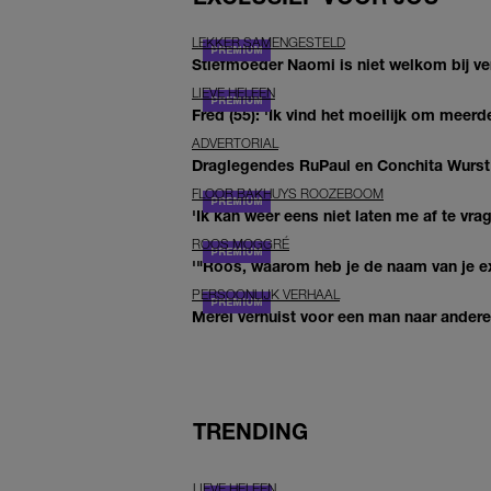
LEKKER SAMENGESTELD
Stiefmoeder Naomi is niet welkom bij ver
LIEVE HELEEN
Fred (55): 'Ik vind het moeilijk om meerde
ADVERTORIAL
Draglegendes RuPaul en Conchita Wurst
FLOOR BAKHUYS ROOZEBOOM
'Ik kan weer eens niet laten me af te vr
ROOS MOGGRÉ
'"Roos, waarom heb je de naam van je ex 
PERSOONLIJK VERHAAL
Merel verhuist voor een man naar andere 
TRENDING
LIEVE HELEEN