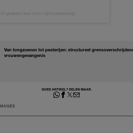
cht gedeeld door Lizzo (@lizzobeeating)
Van tongzoenen tot pesterijen: structureel grensoverschrijden
vrouwengevangenis
GOED ARTIKEL? DELEN MAAR.
IMAGES