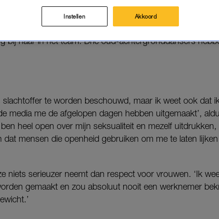
Instellen
Akkoord
rder ontkende ze al dat er sprake is geweest van seksuee
g bij haar in het team. Drie oud-achtergronddansers heb
ls slachtoffer te worden beschouwd, maar ik weet ook dat i
 media me de afgelopen dagen hebben uitgemaakt’, aldus 
k ben heel open over mijn seksualiteit en mezelf uitdrukken,
 ​​dat mensen die openheid gebruiken om me te laten lijken o
ze niets serieuzer neemt dan respect voor vrouwen. ‘Ik wee
worden gemaakt en zou absoluut nooit een werknemer bekri
ewicht.’