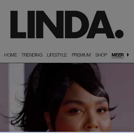
HOME
HOME
TRENDING
TRENDING
LIFESTYLE
LIFESTYLE
PREMIUM
PREMIUM
SHOP
SHOP
MEER