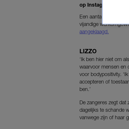
op Instagram.
Een aantal minuten ee
vijandige werkomgevin
aangeklaagd.
LIZZO
‘Ik ben hier niet om a
waarvoor mensen en de
voor bodypositivity. ‘I
accepteren of toestaan
ben.’
De zangeres zegt dat 
dagelijks te schande 
vanwege zijn of haar g