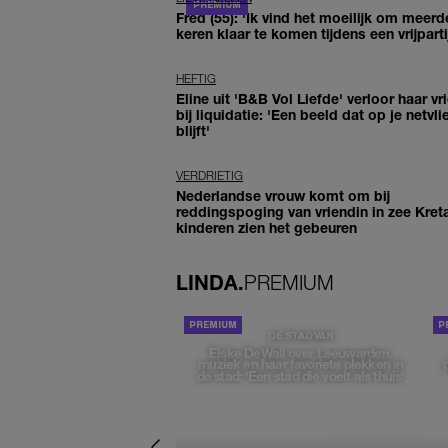
Fred (55): 'Ik vind het moeilijk om meerd
keren klaar te komen tijdens een vrijparti
HEFTIG
Eline uit 'B&B Vol Liefde' verloor haar vr
bij liquidatie: 'Een beeld dat op je netvli
blijft'
VERDRIETIG
Nederlandse vrouw komt om bij
reddingspoging van vriendin in zee Kret
kinderen zien het gebeuren
LINDA.
PREMIUM
DE STAD VAN
Elske DeWall over Leeuwarden,
muziek en haar favoriete plekken in
de stad: 'Een stad die voelt als thuis'