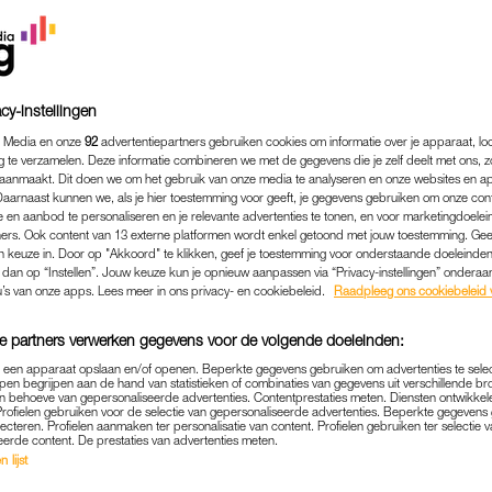
cy-instellingen
 Media en onze
92
advertentiepartners gebruiken cookies om informatie over je apparaat, lo
g te verzamelen. Deze informatie combineren we met de gegevens die je zelf deelt met ons, z
aanmaakt. Dit doen we om het gebruik van onze media te analyseren en onze websites en a
Daarnaast kunnen we, als je hier toestemming voor geeft, je gegevens gebruiken om onze con
 en aanbod te personaliseren en je relevante advertenties te tonen, en voor marketingdoele
ers. Ook content van 13 externe platformen wordt enkel getoond met jouw toestemming. Ge
gen keuze in. Door op "Akkoord" te klikken, geef je toestemming voor onderstaande doeleinden. 
k dan op “Instellen”. Jouw keuze kun je opnieuw aanpassen via “Privacy-instellingen” ondera
ENTERTAINMENT
|
GRENSOVERSCHRIJDEND GEDRAG
u’s van onze apps. Lees meer in ons privacy- en cookiebeleid.
Raadpleeg ons cookiebeleid 
NTKENT VERMEEND WANGED
e partners verwerken gegevens voor de volgende doeleinden:
OIT IEMAND ONTSLAAN 
p een apparaat opslaan en/of openen. Beperkte gegevens gebruiken om advertenties te sele
GEWICHT'
pen begrijpen aan de hand van statistieken of combinaties van gegevens uit verschillende br
 behoeve van gepersonaliseerde advertenties. Contentprestaties meten. Diensten ontwikkel
Profielen gebruiken voor de selectie van gepersonaliseerde advertenties. Beperkte gegeven
lecteren. Profielen aanmaken ter personalisatie van content. Profielen gebruiken ter selectie 
03-08-2023
|
JORIEKE VAN NOORLOOS
eerde content. De prestaties van advertenties meten.
 lijst
and bekritiseren of ontslaan vanwege gewicht’. Dat s