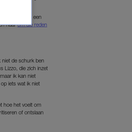
l wangedrag en een
ben haar
om die reden
k niet de schurk ben
Lizzo, die zich inzet
 maar ik kan niet
p iets wat ik niet
t hoe het voelt om
tiseren of ontslaan