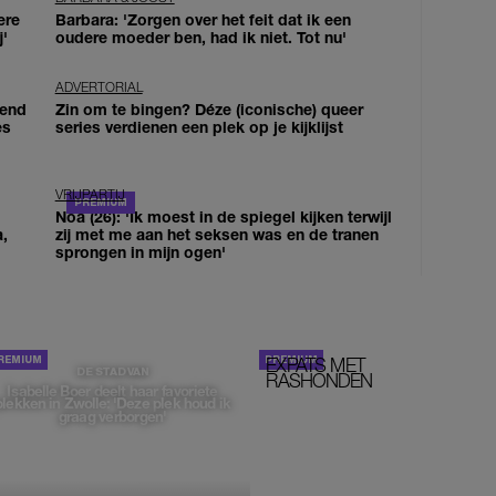
ere
Barbara: 'Zorgen over het feit dat ik een
j'
oudere moeder ben, had ik niet. Tot nu'
ADVERTORIAL
iend
Zin om te bingen? Déze (iconische) queer
es
series verdienen een plek op je kijklijst
VRIJPARTIJ
Noa (26): 'Ik moest in de spiegel kijken terwijl
a,
zij met me aan het seksen was en de tranen
sprongen in mijn ogen'
EXPATS MET
STOM!
DE STAD VAN
RASHONDEN
Isabelle Boer deelt haar favoriete
plekken in Zwolle: 'Deze plek houd ik
graag verborgen'