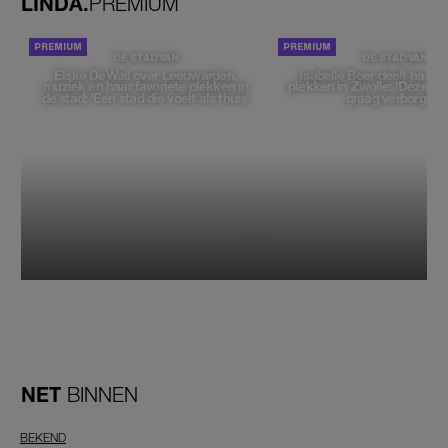
LINDA.
PREMIUM
DE STAD VAN
DE STAD VAN
Elske DeWall over Leeuwarden,
Isabelle Boer deelt haar f
muziek en haar favoriete plekken in
plekken in Zwolle: 'Deze pl
de stad: 'Een stad die voelt als thuis'
graag verborgen'
NET
BINNEN
BEKEND