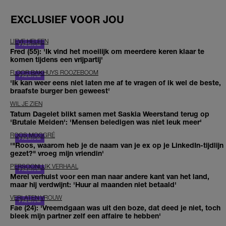
EXCLUSIEF VOOR JOU
LIEVE HELEEN
Fred (55): 'Ik vind het moeilijk om meerdere keren klaar te
komen tijdens een vrijpartij'
FLOOR BAKHUYS ROOZEBOOM
'Ik kan weer eens niet laten me af te vragen of ik wel de beste,
braafste burger ben geweest'
WIL JE ZIEN
Tatum Dagelet blikt samen met Saskia Weerstand terug op
'Brutale Meiden': 'Mensen beledigen was niet leuk meer'
ROOS MOGGRÉ
'"Roos, waarom heb je de naam van je ex op je LinkedIn-tijdlijn
gezet?" vroeg mijn vriendin'
PERSOONLIJK VERHAAL
Merel verhuist voor een man naar andere kant van het land,
maar hij verdwijnt: 'Huur al maanden niet betaald'
VERLATEN VROUW
Fae (24): 'Vreemdgaan was uit den boze, dat deed je niet, toch
bleek mijn partner zelf een affaire te hebben'