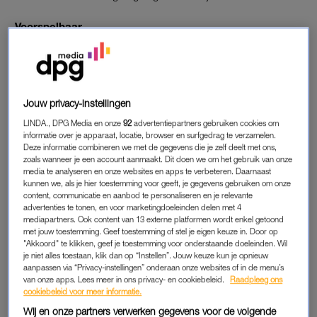
Voorspelbaar
Op 1 januari heeft de traumachirurg dienst op de
spoedeisende hulpafdeling van het Radboudumc. Hoewel hij
nooit weet met welke verwondingen hij te maken krijgt, heeft
hij op de eerste dag van het jaar wel een vermoeden.
Jouw privacy-instellingen
LINDA., DPG Media en onze
92
advertentiepartners gebruiken cookies om
Legaal vuurwerk
informatie over je apparaat, locatie, browser en surfgedrag te verzamelen.
Anders dan de meesten wellicht zouden verwachten,
Deze informatie combineren we met de gegevens die je zelf deelt met ons,
veroorzaakt het legaal gekochte vuurwerk het meeste letsel.
zoals wanneer je een account aanmaakt. Dit doen we om het gebruik van onze
media te analyseren en onze websites en apps te verbeteren. Daarnaast
“Vaak ook nog bij omstanders.”
kunnen we, als je hier toestemming voor geeft, je gegevens gebruiken om onze
content, communicatie en aanbod te personaliseren en je relevante
Ernstig letsel
advertenties te tonen, en voor marketingdoeleinden delen met 4
mediapartners. Ook content van 13 externe platformen wordt enkel getoond
“We proberen bij een ernstig vuurwerkslachtoffer altijd het
met jouw toestemming. Geef toestemming of stel je eigen keuze in. Door op
maximale te behouden.” Maar dat lukt helaas niet altijd.
"Akkoord" te klikken, geef je toestemming voor onderstaande doeleinden. Wil
je niet alles toestaan, klik dan op “Instellen”. Jouw keuze kun je opnieuw
“Sommige verwondingen zijn te vergelijken met die van
aanpassen via “Privacy-instellingen” onderaan onze websites of in de menu’s
granaten, mijnen of andere explosieven. Als er totaal geen
van onze apps. Lees meer in ons privacy- en cookiebeleid.
Raadpleeg ons
gevoel of functionaliteit meer zit in een vinger of hand en ziet
cookiebeleid voor meer informatie.
dat het nooit meer gaat komen, dan is amputatie het beste.”
Wij en onze partners verwerken gegevens voor de volgende