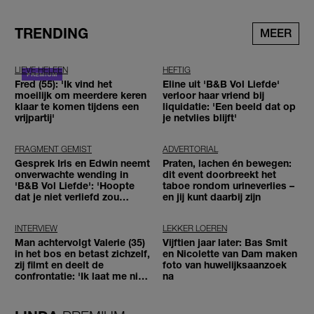
TRENDING
MEER
LIEVE HELEEN
HEFTIG
Fred (55): 'Ik vind het
Eline uit 'B&B Vol Liefde'
moeilijk om meerdere keren
verloor haar vriend bij
klaar te komen tijdens een
liquidatie: 'Een beeld dat op
vrijpartij'
je netvlies blijft'
FRAGMENT GEMIST
ADVERTORIAL
Gesprek Iris en Edwin neemt
Praten, lachen én bewegen:
onverwachte wending in
dit event doorbreekt het
'B&B Vol Liefde': 'Hoopte
taboe rondom urineverlies –
dat je niet verliefd zou
en jij kunt daarbij zijn
worden'
INTERVIEW
LEKKER LOEREN
Man achtervolgt Valerie (35)
Vijftien jaar later: Bas Smit
in het bos en betast zichzelf,
en Nicolette van Dam maken
zij filmt en deelt de
foto van huwelijksaanzoek
confrontatie: 'Ik laat me niet
na
tegenhouden'