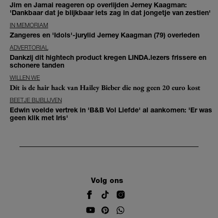
Jim en Jamai reageren op overlijden Jerney Kaagman:
'Dankbaar dat je blijkbaar iets zag in dat jongetje van zestien'
IN MEMORIAM
Zangeres en 'Idols'-jurylid Jerney Kaagman (79) overleden
ADVERTORIAL
Dankzij dit hightech product kregen LINDA.lezers frissere en
schonere tanden
WILLEN WE
Dít is de hair hack van Hailey Bieber die nog geen 20 euro kost
BEETJE BIJBLIJVEN
Edwin voelde vertrek in 'B&B Vol Liefde' al aankomen: 'Er was
geen klik met Iris'
Volg ons