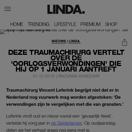
HOME
HOME
TRENDING
TRENDING
LIFESTYLE
LIFESTYLE
PREMIUM
PREMIUM
SHOP
SHOP
NIEUWS
|
LINDA.
DEZE TRAUMACHIRURG VERTELT
OVER DE
'OORLOGSVERWONDINGEN' DIE
HIJ OP 1 JANUARI AANTREFT
31-12-2018
|
RAOUNAK KHADDARI
Traumachirurg Vincent Leferink begrijpt niet dat er in
Nederland nog vuurwerk mag worden afgestoken: ‘De
verwondingen zijn te vergelijken met die van granaten.’
Leferink vindt oud en nieuw vooral een ‘gevaarlijk feest’,
vertelde hij vorig jaar in
de Gelderlander
. Op oudjaarsdag
delen we het verhaal graag nog eens met je.