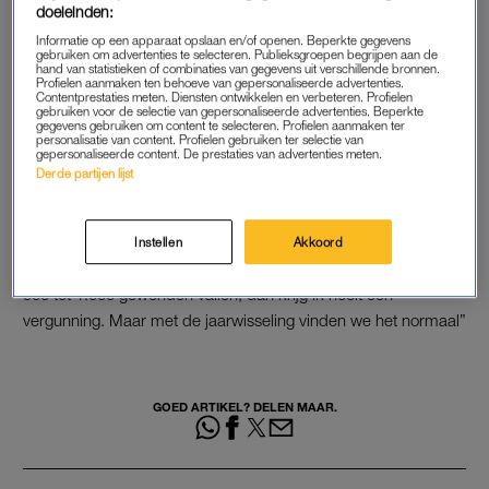
doeleinden:
En dat is voor slachtoffers ook een psychische klap, vertelt de
chirurg.
Informatie op een apparaat opslaan en/of openen. Beperkte gegevens
gebruiken om advertenties te selecteren. Publieksgroepen begrijpen aan de
hand van statistieken of combinaties van gegevens uit verschillende bronnen.
Profielen aanmaken ten behoeve van gepersonaliseerde advertenties.
Lees ook
Contentprestaties meten. Diensten ontwikkelen en verbeteren. Profielen
gebruiken voor de selectie van gepersonaliseerde advertenties. Beperkte
OM waarschuwt: ‘Vuurwerk gooien naar hulpverleners
gegevens gebruiken om content te selecteren. Profielen aanmaken ter
geldt als poging tot doodslag’
personalisatie van content. Profielen gebruiken ter selectie van
gepersonaliseerde content. De prestaties van advertenties meten.
Derde partijen lijst
‘Normaal’
Leferink vindt het niet normaal dat er in Nederland door
iedereen vuurwerk mag worden afgestoken. “Als ik op 1 mei
Instellen
Akkoord
een feestje wil houden waarvan ik op voorhand weet dat er
500 tot 1.000 gewonden vallen, dan krijg ik nooit een
vergunning. Maar met de jaarwisseling vinden we het normaal”
GOED ARTIKEL? DELEN MAAR.