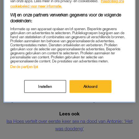
van onze apps. Lees meer in ons privacy- en cookiebeleid.
Raadpleeg ons
toch
nog iets met mijn vader kunnen doen
“, aldus Merlijn, die
cookiebeleid voor meer informatie.
toegaf dat de gedachte dat dit nummer is gezongen door zijn
Wij en onze partners verwerken gegevens voor de volgende
vader hem tijdens de opnames het meeste raakte. “Dat hoor
doeleinden:
je natuurlijk constant. Af en toe was dat moeilijk, maar het was
Informatie op een apparaat opslaan en/of openen. Beperkte gegevens
gebruiken om advertenties te selecteren. Publieksgroepen begrijpen aan de
ook wel heel mooi.”
hand van statistieken of combinaties van gegevens uit verschillende bronnen.
Profielen aanmaken ten behoeve van gepersonaliseerde advertenties.
Contentprestaties meten. Diensten ontwikkelen en verbeteren. Profielen
Ook zijn moeder Isa Hoes is te spreken over de rol van haar
gebruiken voor de selectie van gepersonaliseerde advertenties. Beperkte
gegevens gebruiken om content te selecteren. Profielen aanmaken ter
zoon bij het muzikale eerbetoon. “Ik vind het heel bijzonder.”
personalisatie van content. Profielen gebruiken ter selectie van
gepersonaliseerde content. De prestaties van advertenties meten.
Derde partijen lijst
TOEN IK JE ZAG
Antonie Kamerling maakte in 2010
een einde aan zijn leven
.
Instellen
Akkoord
Het nummer
Mij niet eens gezien
is een variatie op
Toen ik je
zag
, het lied waarmee Antonie in 1997 een grote hit scoorde.
Lees ook
Isa Hoes vertelt over eerste keer sex na dood van Antonie: ‘Het
was doodeng’