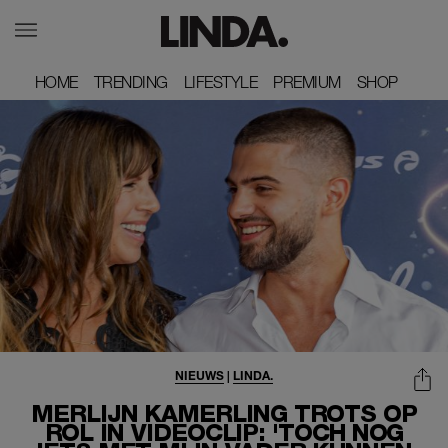
HOME
HOME
TRENDING
TRENDING
LIFESTYLE
LIFESTYLE
PREMIUM
PREMIUM
SHOP
SHOP
NIEUWS
|
LINDA.
MERLIJN KAMERLING TROTS OP
ROL IN VIDEOCLIP: 'TOCH NOG