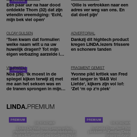
Een paar uur na haar dood
'Ollie is vertrokken naar een
ontdekte Thom (32) dat zijn
adres ver weg van ons. En
vriendin vreemdging: 'Echt,
dat doet pijn’
mijn bek viel open'
OLCAY GULSEN
ADVERTORIAL
'Toen kwam dat formulier:
Dankzij dit hightech product
welke naam wilt u na uw
kregen LINDA.lezers frissere
huwelijk dragen? Tot mijn
en schonere tanden
eigen verbazing aarzelde ik
geen moment'
VRIJPARTIJ
FRAGMENT GEMIST
Noa (26): 'Ik moest in de
Yvonne pikt kritiek van Fred
spiegel kijken terwijl zij met
niet langer in 'B&B Vol
me aan het seksen was en
Liefde', kijkers zijn vol lof:
de tranen sprongen in mijn
'Zet 'm op z'n plek'
ogen'
LINDA.
PREMIUM
DE STAD VAN
DE STAD VAN
Elske DeWall over Leeuwarden,
Isabelle Boer deelt haar f
muziek en haar favoriete plekken in
plekken in Zwolle: 'Deze pl
de stad: 'Een stad die voelt als thuis'
graag verborgen'