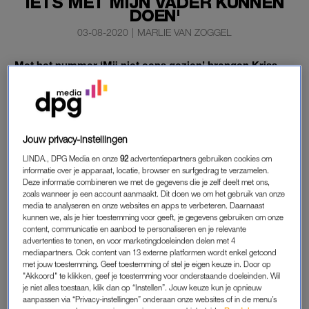
IETS MET MIJN VADER KUNNEN
DOEN'
03-08-2020
|
MARLIE VAN ZOGGEL
Met het nummer ‘Mij niet eens gezien’ brengen Kriss
Kross Amsterdam, Lil Kleine en Yade Lauren
een ode
aan Antonie Kamerling
. Zijn zoon Merlijn Kamerling
speelt een rol in de videoclip.
Jouw privacy-instellingen
“Het was best gek, maar ook heel leuk om bij het project
betrokken te zijn”, vertelt de inmiddels 21-jarige Merlijn bij
RTL
LINDA., DPG Media en onze
92
advertentiepartners gebruiken cookies om
informatie over je apparaat, locatie, browser en surfgedrag te verzamelen.
Boulevard
.
Deze informatie combineren we met de gegevens die je zelf deelt met ons,
zoals wanneer je een account aanmaakt. Dit doen we om het gebruik van onze
Lees ook
media te analyseren en onze websites en apps te verbeteren. Daarnaast
kunnen we, als je hier toestemming voor geeft, je gegevens gebruiken om onze
Isa Hoes en kinderen over dood van Antonie in ‘Johnny into
content, communicatie en aanbod te personaliseren en je relevante
the wild’
advertenties te tonen, en voor marketingdoeleinden delen met 4
mediapartners. Ook content van 13 externe platformen wordt enkel getoond
met jouw toestemming. Geef toestemming of stel je eigen keuze in. Door op
"Akkoord" te klikken, geef je toestemming voor onderstaande doeleinden. Wil
MERLIJN KAMERLING
je niet alles toestaan, klik dan op “Instellen”. Jouw keuze kun je opnieuw
aanpassen via “Privacy-instellingen” onderaan onze websites of in de menu’s
“Het nummer is een mooi eerbetoon en op deze manier heb ik