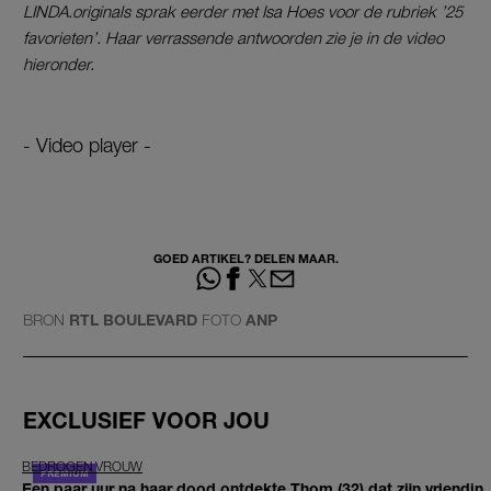
LINDA.originals sprak eerder met Isa Hoes voor de rubriek ’25
favorieten’. Haar verrassende antwoorden zie je in de video
hieronder.
- Video player -
GOED ARTIKEL? DELEN MAAR.
BRON
RTL BOULEVARD
FOTO
ANP
EXCLUSIEF VOOR JOU
BEDROGEN VROUW
Een paar uur na haar dood ontdekte Thom (32) dat zijn vriendin