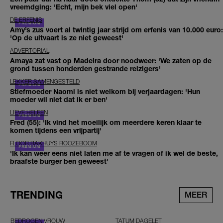
vreemdging: 'Echt, mijn bek viel open'
DE ERFENIS
Amy’s zus voert al twintig jaar strijd om erfenis van 10.000 euro:
'Op de uitvaart is ze niet geweest'
ADVERTORIAL
Amaya zat vast op Madeira door noodweer: 'We zaten op de
grond tussen honderden gestrande reizigers'
LEKKER SAMENGESTELD
Stiefmoeder Naomi is niet welkom bij verjaardagen: 'Hun
moeder wil niet dat ik er ben'
LIEVE HELEEN
Fred (55): 'Ik vind het moeilijk om meerdere keren klaar te
komen tijdens een vrijpartij'
FLOOR BAKHUYS ROOZEBOOM
'Ik kan weer eens niet laten me af te vragen of ik wel de beste,
braafste burger ben geweest'
TRENDING
MEER
BEDROGEN VROUW
TATUM DAGELET