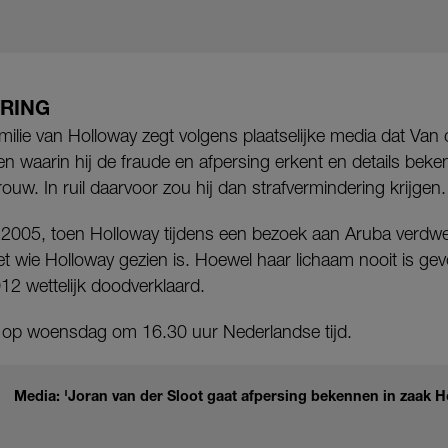
RING
ilie van Holloway zegt volgens plaatselijke media dat Van 
en waarin hij de fraude en afpersing erkent en details be
uw. In ruil daarvoor zou hij dan strafvermindering krijgen.
n 2005, toen Holloway tijdens een bezoek aan Aruba verdw
t wie Holloway gezien is. Hoewel haar lichaam nooit is ge
12 wettelijk doodverklaard.
 op woensdag om 16.30 uur Nederlandse tijd.
Media: 'Joran van der Sloot gaat afpersing bekennen in zaak H