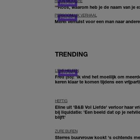
ROOS MOGGRÉ
'"Roos, waarom heb je de naam van je ex 
PERSOONLIJK VERHAAL
Merel verhuist voor een man naar andere 
TRENDING
LIEVE HELEEN
Fred (55): 'Ik vind het moeilijk om meerd
keren klaar te komen tijdens een vrijparti
HEFTIG
Eline uit 'B&B Vol Liefde' verloor haar vr
bij liquidatie: 'Een beeld dat op je netvli
blijft'
ZURE BUREN
Sterres buurvrouw kookt 's ochtends me