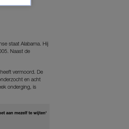
nse staat Alabama. Hij
005. Naast de
 heeft vermoord. De
onderzocht en acht
eek onderging, is
et aan mezelf te wijten'