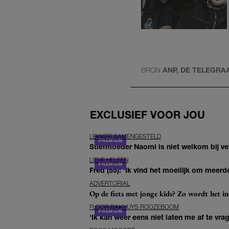
BRON
ANP, DE TELEGRA
EXCLUSIEF VOOR JOU
LEKKER SAMENGESTELD
Stiefmoeder Naomi is niet welkom bij ver
LIEVE HELEEN
Fred (55): 'Ik vind het moeilijk om meerde
ADVERTORIAL
Op de fiets met jonge kids? Zo wordt het in
FLOOR BAKHUYS ROOZEBOOM
'Ik kan weer eens niet laten me af te vr