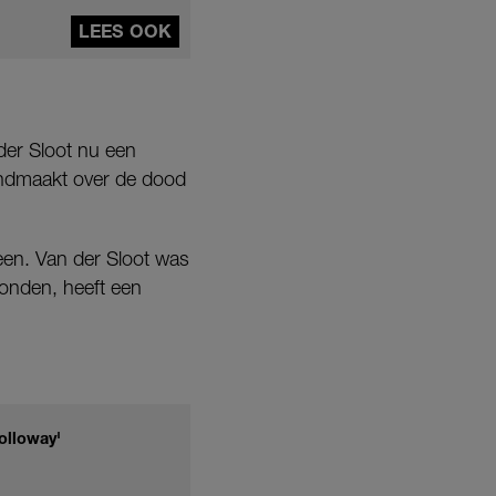
LEES OOK
der Sloot nu een
kendmaakt over de dood
een. Van der Sloot was
vonden, heeft een
olloway'