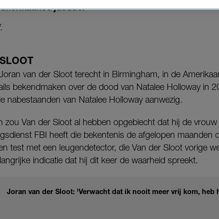
merikaanse justitie.
.
 SLOOT
oran van der Sloot terecht in Birmingham, in de Amerikaa
tails bekendmaken over de dood van Natalee Holloway in 2
de nabestaanden van Natalee Holloway aanwezig.
zou Van der Sloot al hebben opgebiecht dat hij de vrouw
sdienst FBI heeft die bekentenis de afgelopen maanden 
n test met een leugendetector, die Van der Sloot vorige w
ngrijke indicatie dat hij dit keer de waarheid spreekt.
Joran van der Sloot: 'Verwacht dat ik nooit meer vrij kom, heb h