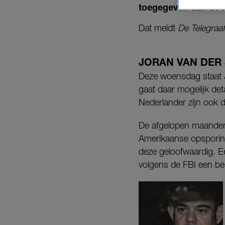
toegegeven aan de A
Dat meldt
De Telegraaf
JORAN VAN DER
Deze woensdag staat J
gaat daar mogelijk de
Nederlander zijn ook 
De afgelopen maanden 
Amerikaanse opsporing
deze geloofwaardig. Ee
volgens de FBI een bela