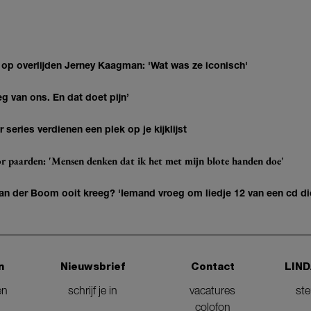
 op overlijden Jerney Kaagman: 'Wat was ze iconisch'
eg van ons. En dat doet pijn’
series verdienen een plek op je kijklijst
r paarden: 'Mensen denken dat ik het met mijn blote handen doe'
n der Boom ooit kreeg? 'Iemand vroeg om liedje 12 van een cd di
n
Nieuwsbrief
Contact
LIND
en
schrijf je in
vacatures
st
colofon