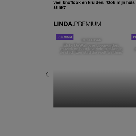
veel knoflook en kruiden: 'Ook mijn huis
stinkt'
LINDA.
PREMIUM
DE STAD VAN
Elske DeWall over Leeuwarden,
muziek en haar favoriete plekken in
de stad: 'Een stad die voelt als thuis'