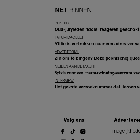
NET
BINNEN
BEKEND
Oud-juryleden 'Idols' reageren geschokt
TATUM DAGELET
'Ollie is vertrokken naar een adres ver w
ADVERTORIAL
Zin om te bingen? Déze (iconische) queer 
MEIDEN AAN DE MACHT
Sylvia runt een spermawinningscentrum voo
INTERVIEW
Het gekste verzoeknummer dat Jeroen va
Volg ons
Advertere
mogelijkhed