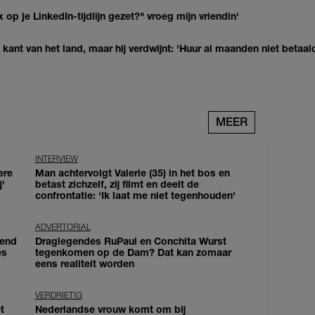
op je LinkedIn-tijdlijn gezet?" vroeg mijn vriendin'
kant van het land, maar hij verdwijnt: 'Huur al maanden niet betaal
MEER
INTERVIEW
ere
Man achtervolgt Valerie (35) in het bos en
j'
betast zichzelf, zij filmt en deelt de
confrontatie: 'Ik laat me niet tegenhouden'
ADVERTORIAL
iend
Draglegendes RuPaul en Conchita Wurst
es
tegenkomen op de Dam? Dat kan zomaar
eens realiteit worden
VERDRIETIG
t
Nederlandse vrouw komt om bij