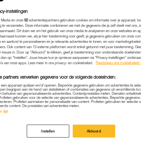
cy-instellingen
 Media en onze
92
advertentiepartners gebruiken cookies om informatie over je apparaat, lo
g te verzamelen. Deze informatie combineren we met de gegevens die je zelf deelt met ons, z
aanmaakt. Dit doen we om het gebruik van onze media te analyseren en onze websites en a
Daarnaast kunnen we, als je hier toestemming voor geeft, je gegevens gebruiken om onze con
 en aanbod te personaliseren en je relevante advertenties te tonen, en voor marketingdoele
ers. Ook content van 13 externe platformen wordt enkel getoond met jouw toestemming. Ge
gen keuze in. Door op "Akkoord" te klikken, geef je toestemming voor onderstaande doeleinden. 
k dan op “Instellen”. Jouw keuze kun je opnieuw aanpassen via “Privacy-instellingen” ondera
u’s van onze apps. Lees meer in ons privacy- en cookiebeleid.
Raadpleeg ons cookiebeleid 
e partners verwerken gegevens voor de volgende doeleinden:
BINNENLAND
|
VOOR DE RECHTER
p een apparaat opslaan en/of openen. Beperkte gegevens gebruiken om advertenties te sele
pen begrijpen aan de hand van statistieken of combinaties van gegevens uit verschillende br
VAN DER SLOOT BEKENT NA
 behoeve van gepersonaliseerde advertenties. Contentprestaties meten. Diensten ontwikkel
Profielen gebruiken voor de selectie van gepersonaliseerde advertenties. Beperkte gegeven
ORD OP NATALEE HOLLOW
lecteren. Profielen aanmaken ter personalisatie van content. Profielen gebruiken ter selectie 
eerde content. De prestaties van advertenties meten.
 lijst
18-10-2023
|
ROBYN VAN GORSEL
 heeft achttien jaar na de verdwijning van Natalee H
Instellen
Akkoord
 het strand van Aruba heeft vermoord. Dit zou Van de