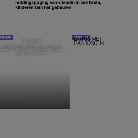
reddingspoging van vriendin in zee Kreta,
kinderen zien het gebeuren
EXPATS MET
STOM!
DE STAD VAN
RASHONDEN
Isabelle Boer deelt haar favoriete
plekken in Zwolle: 'Deze plek houd ik
graag verborgen'
MONIQUE KLEMANN