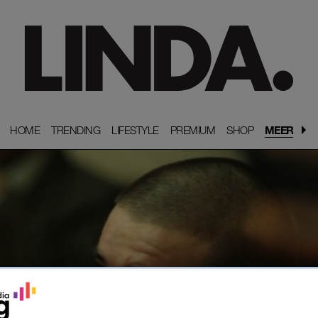
HOME
HOME
TRENDING
TRENDING
LIFESTYLE
LIFESTYLE
PREMIUM
PREMIUM
SHOP
SHOP
MEER