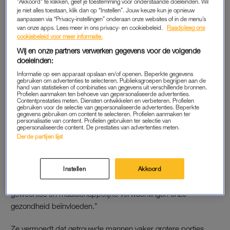
vrouwen.
"Akkoord" te klikken, geef je toestemming voor onderstaande doeleinden. Wil
je niet alles toestaan, klik dan op “Instellen”. Jouw keuze kun je opnieuw
aanpassen via “Privacy-instellingen” onderaan onze websites of in de menu’s
Voor vrouwen blijft de kans op obesitas nagenoeg gelijk na het
van onze apps. Lees meer in ons privacy- en cookiebeleid.
Raadpleeg ons
huwelijk, maar bij mannen schiet die flink omhoog. En dit
cookiebeleid voor meer informatie.
patroon is niet uniek: eerder onderzoek uit China toonde al
Wij en onze partners verwerken gegevens voor de volgende
aan dat het
BMI
van mannen in de eerste vijf jaar van hun
doeleinden:
huwelijk stijgt. Britse wetenschappers kwamen in 2017 tot de
Informatie op een apparaat opslaan en/of openen. Beperkte gegevens
gebruiken om advertenties te selecteren. Publieksgroepen begrijpen aan de
conclusie dat getrouwde mensen gemiddeld 1,4 kilo zwaarder
hand van statistieken of combinaties van gegevens uit verschillende bronnen.
Profielen aanmaken ten behoeve van gepersonaliseerde advertenties.
zijn dan hun vrijgezelle tegenhangers.
Contentprestaties meten. Diensten ontwikkelen en verbeteren. Profielen
gebruiken voor de selectie van gepersonaliseerde advertenties. Beperkte
gegevens gebruiken om content te selecteren. Profielen aanmaken ter
personalisatie van content. Profielen gebruiken ter selectie van
gepersonaliseerde content. De prestaties van advertenties meten.
WAAROM WORDEN GETROUWDE
Derde partijen lijst
MANNEN ZWAARDER?
Volgens experts speelt een combinatie van factoren een rol.
Katharine Jenner van de
Obesity Health Alliance
legt uit: “Dit
Instellen
Akkoord
onderzoek laat zien hoe veranderingen in levensstijl,
gewoontes en maatschappelijke verwachtingen onze
gezondheid beïnvloeden.”
Ze vermoedt dat getrouwde mannen vaker grotere porties