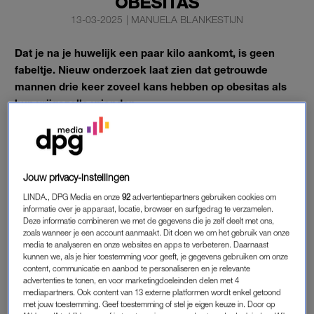
OBESITAS
13-03-2025
|
MANUELA BLANKESTIJN
Dat je na je huwelijk een paar kilo aankomt, is geen
fabeltje. Nieuw onderzoek laat zien dat getrouwde
mannen drie keer zoveel kans hebben op obesitas als
hun vrijgezelle vrienden.
Ook vrouwen krijgen vaker overgewicht zodra ze in het
huwelijksbootje stappen, al is de toename bij hen minder
extreem.
Jouw privacy-instellingen
LINDA., DPG Media en onze
92
advertentiepartners gebruiken cookies om
HUWELIJK EN KILO’S
informatie over je apparaat, locatie, browser en surfgedrag te verzamelen.
Deze informatie combineren we met de gegevens die je zelf deelt met ons,
Poolse wetenschappers van het Nationaal Instituut voor
zoals wanneer je een account aanmaakt. Dit doen we om het gebruik van onze
media te analyseren en onze websites en apps te verbeteren. Daarnaast
Cardiologie in Warschau onderzochten de invloed van
kunnen we, als je hier toestemming voor geeft, je gegevens gebruiken om onze
burgerlijke staat op gewicht. Uit hun analyse van bijna 2500
content, communicatie en aanbod te personaliseren en je relevante
medische dossiers blijkt dat
trouwen
de kans op overgewicht
advertenties te tonen, en voor marketingdoeleinden delen met 4
mediapartners. Ook content van 13 externe platformen wordt enkel getoond
met 62 procent verhoogt bij mannen en met 39 procent bij
met jouw toestemming. Geef toestemming of stel je eigen keuze in. Door op