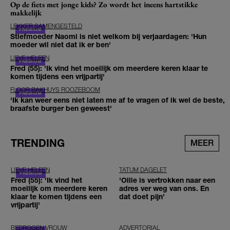
Op de fiets met jonge kids? Zo wordt het ineens hartstikke
makkelijk
LEKKER SAMENGESTELD
Stiefmoeder Naomi is niet welkom bij verjaardagen: 'Hun
moeder wil niet dat ik er ben'
LIEVE HELEEN
Fred (55): 'Ik vind het moeilijk om meerdere keren klaar te
komen tijdens een vrijpartij'
FLOOR BAKHUYS ROOZEBOOM
'Ik kan weer eens niet laten me af te vragen of ik wel de beste,
braafste burger ben geweest'
TRENDING
MEER
LIEVE HELEEN
TATUM DAGELET
Fred (55): 'Ik vind het
'Ollie is vertrokken naar een
moeilijk om meerdere keren
adres ver weg van ons. En
klaar te komen tijdens een
dat doet pijn’
vrijpartij'
BEDROGEN VROUW
ADVERTORIAL