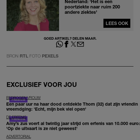
Nederland: 'Het is een
poortziekte naar ruim 200
andere ziektes'
LEES OOK
GOED ARTIKEL? DELEN MAAR.
BRON
RTL
FOTO
PEXELS
EXCLUSIEF VOOR JOU
BEDROGEN VROUW
Een paar uur na haar dood ontdekte Thom (32) dat zijn vriendin
vreemdging: 'Echt, mijn bek viel open'
DE ERFENIS
Amy’s zus voert al twintig jaar strijd om erfenis van 10.000 euro:
'Op de uitvaart is ze niet geweest'
ADVERTORIAL