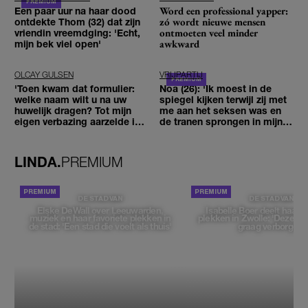
Word een professional yapper:
Een paar uur na haar dood
zó wordt nieuwe mensen
ontdekte Thom (32) dat zijn
ontmoeten veel minder
vriendin vreemdging: 'Echt,
awkward
mijn bek viel open'
OLCAY GULSEN
VRIJPARTIJ
'Toen kwam dat formulier:
Noa (26): 'Ik moest in de
welke naam wilt u na uw
spiegel kijken terwijl zij met
huwelijk dragen? Tot mijn
me aan het seksen was en
eigen verbazing aarzelde ik
de tranen sprongen in mijn
geen moment'
ogen'
LINDA.
PREMIUM
DE STAD VAN
DE STAD VAN
Elske DeWall over Leeuwarden,
Isabelle Boer deelt haar f
muziek en haar favoriete plekken in
plekken in Zwolle: 'Deze pl
de stad: 'Een stad die voelt als thuis'
graag verborgen'