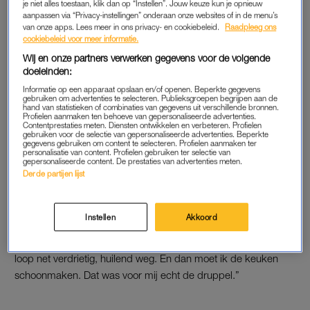
je niet alles toestaan, klik dan op “Instellen”. Jouw keuze kun je opnieuw
LEES OOK
aanpassen via “Privacy-instellingen” onderaan onze websites of in de menu’s
van onze apps. Lees meer in ons privacy- en cookiebeleid.
Raadpleeg ons
cookiebeleid voor meer informatie.
LOMPE REACTIE
Wij en onze partners verwerken gegevens voor de volgende
doeleinden:
Wanneer Joy vertelt dat de ruzies en de drama in de relatie
Informatie op een apparaat opslaan en/of openen. Beperkte gegevens
van Lily en haar vriend haar opbreken, is Lily’s reactie niet wat
gebruiken om advertenties te selecteren. Publieksgroepen begrijpen aan de
hand van statistieken of combinaties van gegevens uit verschillende bronnen.
ze had verwacht. “Ik kreeg niet de reactie waar ik op hoopte.
Profielen aanmaken ten behoeve van gepersonaliseerde advertenties.
Contentprestaties meten. Diensten ontwikkelen en verbeteren. Profielen
Het ging vooral over haar problemen. En ik snap echt dat ze
gebruiken voor de selectie van gepersonaliseerde advertenties. Beperkte
gegevens gebruiken om content te selecteren. Profielen aanmaken ter
het zwaar heeft, maar ik wilde gewoon een keer vertellen over
personalisatie van content. Profielen gebruiken ter selectie van
mezelf. Omdat ik altijd naar haar luister.”
gepersonaliseerde content. De prestaties van advertenties meten.
Derde partijen lijst
Eenmaal in haar kamer belt Joy naar haar moeder, die haar
aanraadt om bij het gezin te vertrekken. “Op het moment dat
Instellen
Akkoord
ik op mijn kamer was, kreeg ik een appje van: ‘Wil je even de
keuken schoonmaken?'”, vertelt Joy. “Toen dacht ik echt: ik
loop net verdrietig, huilend weg. En dan moet ik de keuken
schoonmaken. Dat was voor mij echt de druppel.”