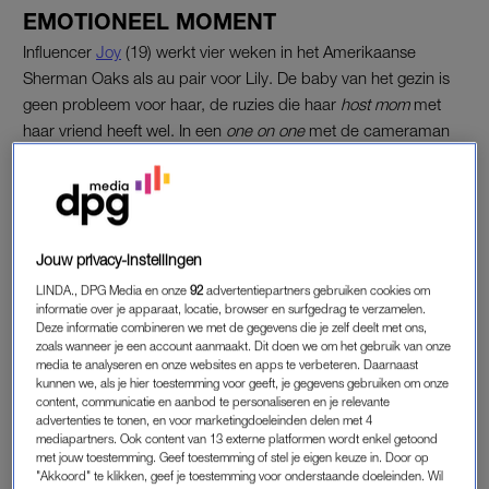
EMOTIONEEL MOMENT
Influencer
Joy
(19) werkt vier weken in het Amerikaanse
Sherman Oaks als au pair voor Lily. De baby van het gezin is
geen probleem voor haar, de ruzies die haar
host mom
met
haar vriend heeft wel. In een
one on one
met de cameraman
vertelt Joy dat ze haar werk niet meer aankan.
Ze legt uit dat ze inziet dat de werksituatie niet fijn en niet goed
is voor haar. “Ik ben net naar Lily toegegaan om te zeggen dat
het me te veel werd”, vertelt de Beautynezz’-oprichter. “En ik
Jouw privacy-instellingen
werd best emotioneel. Ik word dat niet heel snel bij andere
LINDA., DPG Media en onze
92
advertentiepartners gebruiken cookies om
mensen, ik ben niet snel emotioneel. Dus voor mij was dat
informatie over je apparaat, locatie, browser en surfgedrag te verzamelen.
Deze informatie combineren we met de gegevens die je zelf deelt met ons,
best lastig, om me open te stellen en eerlijk te zijn.”
zoals wanneer je een account aanmaakt. Dit doen we om het gebruik van onze
media te analyseren en onze websites en apps te verbeteren. Daarnaast
kunnen we, als je hier toestemming voor geeft, je gegevens gebruiken om onze
Emma heeft alopecia en shopt
content, communicatie en aanbod te personaliseren en je relevante
voor een haarwerk in 'Au
advertenties te tonen, en voor marketingdoeleinden delen met 4
Pairs': 'Zo klaar met die pet'
mediapartners. Ook content van 13 externe platformen wordt enkel getoond
met jouw toestemming. Geef toestemming of stel je eigen keuze in. Door op
"Akkoord" te klikken, geef je toestemming voor onderstaande doeleinden. Wil