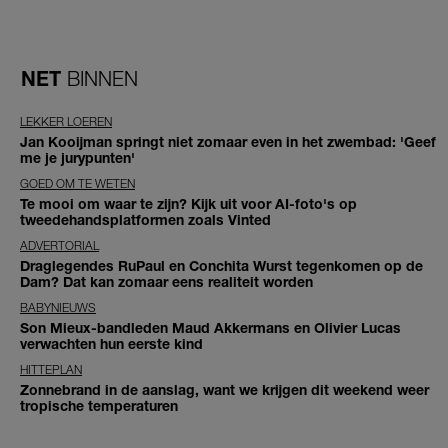
NET
BINNEN
LEKKER LOEREN
Jan Kooijman springt niet zomaar even in het zwembad: 'Geef
me je jurypunten'
GOED OM TE WETEN
Te mooi om waar te zijn? Kijk uit voor AI-foto's op
tweedehandsplatformen zoals Vinted
ADVERTORIAL
Draglegendes RuPaul en Conchita Wurst tegenkomen op de
Dam? Dat kan zomaar eens realiteit worden
BABYNIEUWS
Son Mieux-bandleden Maud Akkermans en Olivier Lucas
verwachten hun eerste kind
HITTEPLAN
Zonnebrand in de aanslag, want we krijgen dit weekend weer
tropische temperaturen