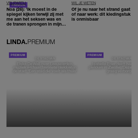
VRIJPARTIJ
WIL JE WETEN
Noa (26): 'Ik moest in de
Of je nu naar het strand gaat
spiegel kijken terwijl zij met
of naar werk: dit kledingstuk
me aan het seksen was en
is onmisbaar
de tranen sprongen in mijn
ogen'
LINDA.
PREMIUM
DE STAD VAN
DE STAD VAN
Elske DeWall over Leeuwarden,
Isabelle Boer deelt haar f
muziek en haar favoriete plekken in
plekken in Zwolle: 'Deze pl
de stad: 'Een stad die voelt als thuis'
graag verborgen'