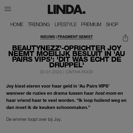
HOME
HOME
TRENDING
TRENDING
LIFESTYLE
LIFESTYLE
PREMIUM
PREMIUM
SHOP
SHOP
NIEUWS
|
FRAGMENT GEMIST
BEAUTYNEZZ'-OPRICHTER JOY
NEEMT MOEILIJK BESLUIT IN 'AU
PAIRS VIPS': 'DIT WAS ECHT DE
DRUPPEL'
02-01-2023
|
CINTHA ROOD
Joy kiest eieren voor haar geld in ‘Au Pairs VIPS’
wanneer de ruzies en drama tussen haar
host mom
en
haar vriend haar te veel worden. “Ik loop huilend weg en
dan moet ik de keuken schoonmaken.”
De emmer loopt over bij Joy.