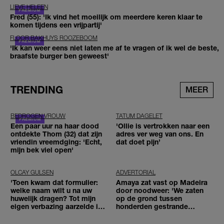
LIEVE HELEEN
Fred (55): 'Ik vind het moeilijk om meerdere keren klaar te
komen tijdens een vrijpartij'
FLOOR BAKHUYS ROOZEBOOM
'Ik kan weer eens niet laten me af te vragen of ik wel de beste,
braafste burger ben geweest'
TRENDING
MEER
BEDROGEN VROUW
TATUM DAGELET
Een paar uur na haar dood
'Ollie is vertrokken naar een
ontdekte Thom (32) dat zijn
adres ver weg van ons. En
vriendin vreemdging: 'Echt,
dat doet pijn’
mijn bek viel open'
OLCAY GULSEN
ADVERTORIAL
'Toen kwam dat formulier:
Amaya zat vast op Madeira
welke naam wilt u na uw
door noodweer: 'We zaten
huwelijk dragen? Tot mijn
op de grond tussen
eigen verbazing aarzelde ik
honderden gestrande
geen moment'
reizigers'