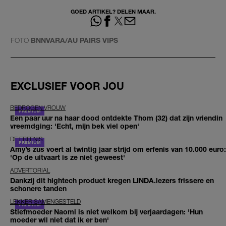
GOED ARTIKEL? DELEN MAAR.
FOTO
BNNVARA/AU PAIRS VIPS
EXCLUSIEF VOOR JOU
BEDROGEN VROUW
Een paar uur na haar dood ontdekte Thom (32) dat zijn vriendin
vreemdging: 'Echt, mijn bek viel open'
DE ERFENIS
Amy’s zus voert al twintig jaar strijd om erfenis van 10.000 euro:
'Op de uitvaart is ze niet geweest'
ADVERTORIAL
Dankzij dit hightech product kregen LINDA.lezers frissere en
schonere tanden
LEKKER SAMENGESTELD
Stiefmoeder Naomi is niet welkom bij verjaardagen: 'Hun
moeder wil niet dat ik er ben'