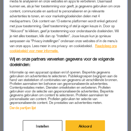
media te analyseren en onze websites en apps te verbeteren. Daarnaast
maar op een andere manier.’
kunnen we, als je hier toestemming voor geeft, je gegevens gebruiken om onze
content, communicatie en aanbod te personaliseren en je relevante
Ruiters spreekt van ‘een enorm fijne week’. ‘Relaxed, markten
advertenties te tonen, en voor marketingdoeleinden delen met 4
mediapartners. Ook content van 13 externe platformen wordt enkel getoond
gezien, heerlijk gegeten (want daar zijn we dol op op vakantie),
met jouw toestemming. Geef toestemming of stel je eigen keuze in. Door op
tours gedaan, spelletjes gedaan en veel lol gehad met elkaar.
"Akkoord" te klikken, geef je toestemming voor onderstaande doeleinden. Wil
Het voelde als vanouds, maar op onze ‘nieuwe’ manier. Ik ben
je niet alles toestaan, klik dan op “Instellen”. Jouw keuze kun je opnieuw
aanpassen via “Privacy-instellingen” onderaan onze websites of in de menu’s
er heel trots op dat we dit zo, samen, kunnen.’
van onze apps. Lees meer in ons privacy- en cookiebeleid.
Raadpleeg ons
cookiebeleid voor meer informatie.
Wij en onze partners verwerken gegevens voor de volgende
doeleinden:
Informatie op een apparaat opslaan en/of openen. Beperkte gegevens
gebruiken om advertenties te selecteren. Publieksgroepen begrijpen aan de
hand van statistieken of combinaties van gegevens uit verschillende bronnen.
Profielen aanmaken ten behoeve van gepersonaliseerde advertenties.
Contentprestaties meten. Diensten ontwikkelen en verbeteren. Profielen
gebruiken voor de selectie van gepersonaliseerde advertenties. Beperkte
gegevens gebruiken om content te selecteren. Profielen aanmaken ter
personalisatie van content. Profielen gebruiken ter selectie van
gepersonaliseerde content. De prestaties van advertenties meten.
Derde partijen lijst
Instellen
Akkoord