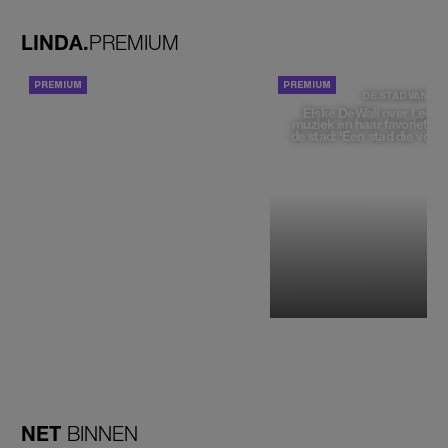
LINDA.
PREMIUM
ACHTERGROND
DE STAD VAN
Elske DeWall over Leeu
muziek en haar favoriete p
de stad: 'Een stad die voelt 
NET
BINNEN