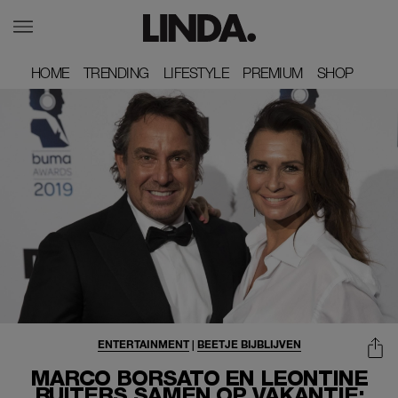
HOME
HOME
TRENDING
TRENDING
LIFESTYLE
LIFESTYLE
PREMIUM
PREMIUM
SHOP
SHOP
ENTERTAINMENT
|
BEETJE BIJBLIJVEN
MARCO BORSATO EN LEONTINE
RUITERS SAMEN OP VAKANTIE: