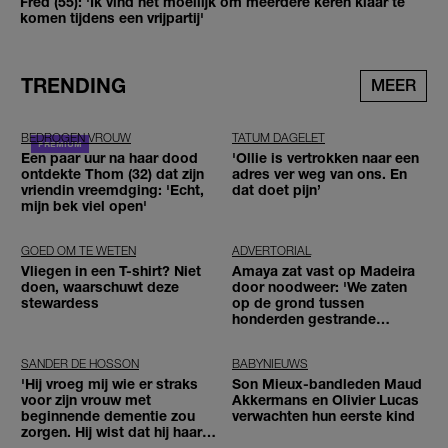
Fred (55): 'Ik vind het moeilijk om meerdere keren klaar te
komen tijdens een vrijpartij'
TRENDING
MEER
BEDROGEN VROUW
TATUM DAGELET
Een paar uur na haar dood
'Ollie is vertrokken naar een
ontdekte Thom (32) dat zijn
adres ver weg van ons. En
vriendin vreemdging: 'Echt,
dat doet pijn’
mijn bek viel open'
GOED OM TE WETEN
ADVERTORIAL
Vliegen in een T-shirt? Niet
Amaya zat vast op Madeira
doen, waarschuwt deze
door noodweer: 'We zaten
stewardess
op de grond tussen
honderden gestrande
reizigers'
SANDER DE HOSSON
BABYNIEUWS
'Hij vroeg mij wie er straks
Son Mieux-bandleden Maud
voor zijn vrouw met
Akkermans en Olivier Lucas
beginnende dementie zou
verwachten hun eerste kind
zorgen. Hij wist dat hij haar
zou moeten loslaten'