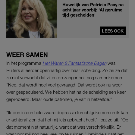
Huwelijk van Patricia Paay na
acht jaar voorbij: 'Al geruime
tijd gescheiden'
LEES OOK
WEER SAMEN
In het programma
Het Waren 2 Fantastische Dagen
was
Ruiters al eerder openhartig over haar scheiding. Zo zei ze dat
ze niet verwacht dat zij en de zanger ooit nog samenkomen.
“Nee, dat wordt heel veel gevraagd. Dat wordt ook nu weer
over gespeculeerd. We hebben het na de scheiding een keer
geprobeerd. Maar oude patronen, je valt in hetzelfde.”
“Ik ben in een hele zware depressie terechtgekomen en ik kan
er achteraf zien dat het mij iets gebracht heeft”, legt ze uit. “Op
dat moment niet natuurlijk, want dat was verschrikkelijk. Er
was voor mij nog heel veel op te ruimen.” Inmiddels gaat het