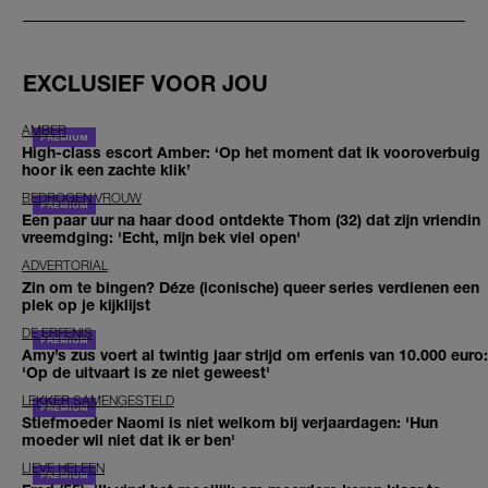
EXCLUSIEF VOOR JOU
AMBER
High-class escort Amber: ‘Op het moment dat ik vooroverbuig
hoor ik een zachte klik’
BEDROGEN VROUW
Een paar uur na haar dood ontdekte Thom (32) dat zijn vriendin
vreemdging: 'Echt, mijn bek viel open'
ADVERTORIAL
Zin om te bingen? Déze (iconische) queer series verdienen een
plek op je kijklijst
DE ERFENIS
Amy’s zus voert al twintig jaar strijd om erfenis van 10.000 euro:
'Op de uitvaart is ze niet geweest'
LEKKER SAMENGESTELD
Stiefmoeder Naomi is niet welkom bij verjaardagen: 'Hun
moeder wil niet dat ik er ben'
LIEVE HELEEN