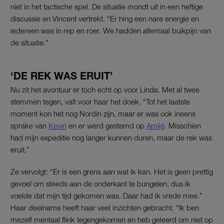
niet in het tactische spel. De situatie mondt uit in een heftige
discussie en Vincent vertrekt. “Er hing een nare energie en
iedereen was in rep en roer. We hadden allemaal buikpijn van
de situatie.”
‘DE REK WAS ERUIT’
Nu zit het avontuur er toch echt op voor Linda. Met al twee
stemmen tegen, valt voor haar het doek. “Tot het laatste
moment kon het nog Nordin zijn, maar er was ook ineens
sprake van
Kevin
en er werd gestemd op
Amijé
. Misschien
had mijn expeditie nog langer kunnen duren, maar de rek was
eruit.”
Ze vervolgt: “Er is een grens aan wat ik kan. Het is geen prettig
gevoel om steeds aan de onderkant te bungelen, dus ik
voelde dat mijn tijd gekomen was. Daar had ik vrede mee.”
Haar deelname heeft haar veel inzichten gebracht. “Ik ben
mezelf mentaal flink tegengekomen en heb geleerd om niet op