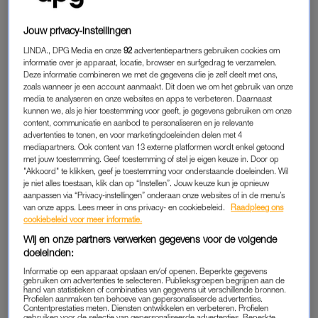
“Het past bij het besluit dat ik drieënhalf jaar geleden nam:
weer volop in het leven staan en nieuwe uitdagingen aangaan.
Jouw privacy-instellingen
En wat is nu een grotere uitdaging dan
Expeditie Robinson
?”,
LINDA., DPG Media en onze
92
advertentiepartners gebruiken cookies om
vertelt ze.
informatie over je apparaat, locatie, browser en surfgedrag te verzamelen.
Deze informatie combineren we met de gegevens die je zelf deelt met ons,
zoals wanneer je een account aanmaakt. Dit doen we om het gebruik van onze
Linda komt terecht in Kamp Zuid, het kamp dat bekendstaat
media te analyseren en onze websites en apps te verbeteren. Daarnaast
als gezellig en succesvol. Toch vindt ze het moeilijk daar haar
kunnen we, als je hier toestemming voor geeft, je gegevens gebruiken om onze
content, communicatie en aanbod te personaliseren en je relevante
plek te vinden. “Ik ben daarin best bescheiden. Veel mensen
advertenties te tonen, en voor marketingdoeleinden delen met 4
profileren zich voortdurend en er wordt constant gepraat. Dan
mediapartners. Ook content van 13 externe platformen wordt enkel getoond
trek ik me sneller terug. Soms moest ik mezelf dwingen om
met jouw toestemming. Geef toestemming of stel je eigen keuze in. Door op
"Akkoord" te klikken, geef je toestemming voor onderstaande doeleinden. Wil
me uit te spreken. Ik was meer de stille kracht die oesters
je niet alles toestaan, klik dan op “Instellen”. Jouw keuze kun je opnieuw
stond te hakken en vuur ging maken.”
aanpassen via “Privacy-instellingen” onderaan onze websites of in de menu’s
van onze apps. Lees meer in ons privacy- en cookiebeleid.
Raadpleeg ons
cookiebeleid voor meer informatie.
Wij en onze partners verwerken gegevens voor de volgende
MENTALE TEGENSLAGEN
doeleinden:
In aflevering zes is het tijd voor de
kampenhussel
. Er worden
Informatie op een apparaat opslaan en/of openen. Beperkte gegevens
nieuwe teams samengesteld en Linda blijft als laatste over. “Ik
gebruiken om advertenties te selecteren. Publieksgroepen begrijpen aan de
hand van statistieken of combinaties van gegevens uit verschillende bronnen.
moest ineens zelf bepalen bij welk kamp ik me wilde voegen,
Profielen aanmaken ten behoeve van gepersonaliseerde advertenties.
Contentprestaties meten. Diensten ontwikkelen en verbeteren. Profielen
dus koos ik voor mijn oude kamp Zuid. Dat soort mentale
gebruiken voor de selectie van gepersonaliseerde advertenties. Beperkte