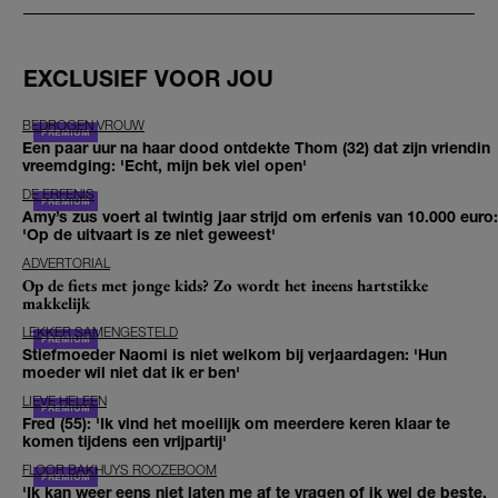
EXCLUSIEF VOOR JOU
BEDROGEN VROUW
Een paar uur na haar dood ontdekte Thom (32) dat zijn vriendin
vreemdging: 'Echt, mijn bek viel open'
DE ERFENIS
Amy’s zus voert al twintig jaar strijd om erfenis van 10.000 euro:
'Op de uitvaart is ze niet geweest'
ADVERTORIAL
Op de fiets met jonge kids? Zo wordt het ineens hartstikke
makkelijk
LEKKER SAMENGESTELD
Stiefmoeder Naomi is niet welkom bij verjaardagen: 'Hun
moeder wil niet dat ik er ben'
LIEVE HELEEN
Fred (55): 'Ik vind het moeilijk om meerdere keren klaar te
komen tijdens een vrijpartij'
FLOOR BAKHUYS ROOZEBOOM
'Ik kan weer eens niet laten me af te vragen of ik wel de beste,