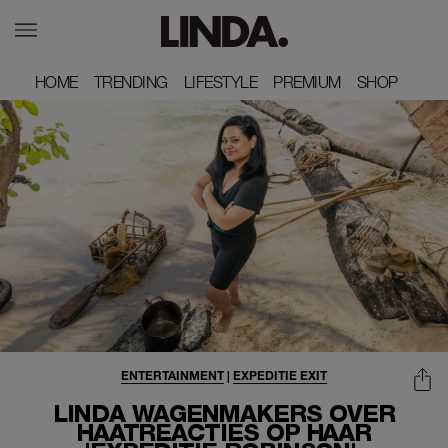
HOME
HOME
TRENDING
TRENDING
LIFESTYLE
LIFESTYLE
PREMIUM
PREMIUM
SHOP
SHOP
ENTERTAINMENT
|
EXPEDITIE EXIT
LINDA WAGENMAKERS OVER
HAATREACTIES OP HAAR