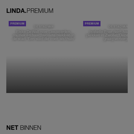
LINDA.
PREMIUM
DE STAD VAN
DE STAD VAN
Elske DeWall over Leeuwarden,
Isabelle Boer deelt haar f
muziek en haar favoriete plekken in
plekken in Zwolle: 'Deze pl
de stad: 'Een stad die voelt als thuis'
graag verborgen'
NET
BINNEN