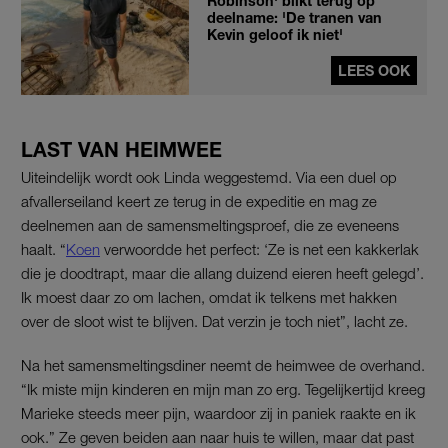
Robinson' blikt terug op
deelname: 'De tranen van
Kevin geloof ik niet'
LEES OOK
LAST VAN HEIMWEE
Uiteindelijk wordt ook Linda weggestemd. Via een duel op
afvallerseiland keert ze terug in de expeditie en mag ze
deelnemen aan de samensmeltingsproef, die ze eveneens
haalt. “
Koen
verwoordde het perfect: ‘Ze is net een kakkerlak
die je doodtrapt, maar die allang duizend eieren heeft gelegd’.
Ik moest daar zo om lachen, omdat ik telkens met hakken
over de sloot wist te blijven. Dat verzin je toch niet”, lacht ze.
Na het samensmeltingsdiner neemt de heimwee de overhand.
“Ik miste mijn kinderen en mijn man zo erg. Tegelijkertijd kreeg
Marieke steeds meer pijn, waardoor zij in paniek raakte en ik
ook.” Ze geven beiden aan naar huis te willen, maar dat past