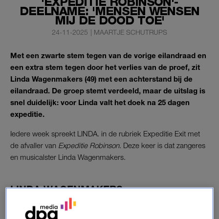
'EXPEDITIE ROBINSON'-
DEELNAME: 'MENSEN WENSEN
MIJ DE DOOD TOE'
24-11-2025
|
MAARTJE SCHUTRUPS
Met een zwarte stem tegen van de vorige eilandraad en
een extra stem tegen door het verlies van de proef, zit
Linda Wagenmakers (49) met een achterstand bij de
eilandraad. De groep stemt verdeeld, maar de uitslag is
snel duidelijk: voor Linda valt het doek na 25 dagen
expeditie.
Iedere week spreekt LINDA. in de rubriek Expeditie Exit met
de afvaller van
Expeditie Robinson
. Deze keer is dat zangeres
en musicalster Linda Wagenmakers.
LINDA WAGENMAKERS
Als Linda wordt gebeld om deel te nemen aan het
jubileumseizoen van
Expeditie Robinson
, zegt ze direct ‘ja’.