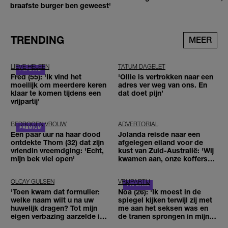
braafste burger ben geweest'
TRENDING
MEER
LIEVE HELEEN
TATUM DAGELET
Fred (55): 'Ik vind het
'Ollie is vertrokken naar een
moeilijk om meerdere keren
adres ver weg van ons. En
klaar te komen tijdens een
dat doet pijn’
vrijpartij'
BEDROGEN VROUW
ADVERTORIAL
Een paar uur na haar dood
Jolanda reisde naar een
ontdekte Thom (32) dat zijn
afgelegen eiland voor de
vriendin vreemdging: 'Echt,
kust van Zuid-Australië: 'Wij
mijn bek viel open'
kwamen aan, onze koffers
niet'
OLCAY GULSEN
VRIJPARTIJ
'Toen kwam dat formulier:
Noa (26): 'Ik moest in de
welke naam wilt u na uw
spiegel kijken terwijl zij met
huwelijk dragen? Tot mijn
me aan het seksen was en
eigen verbazing aarzelde ik
de tranen sprongen in mijn
geen moment'
ogen'