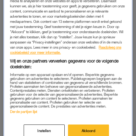
Diederik Jekel en zijn vriendin Eline hebben een zoon
media te analyseren en onze websites en apps te verbeteren. Daarnaast
kunnen we, als je hier toestemming voor geeft, je gegevens gebruiken om onze
gekregen. Het jongetje heet ‘Matthias Jacob Jekel-
content, communicatie en aanbod te personaliseren en je relevante
(Schmeets; nu Jekel maar vanaf 1 jan 2024 met
advertenties te tonen, en voor marketingdoeleinden delen met 4
mediapartners. Ook content van 13 externe platformen wordt enkel getoond
terugwerkende kracht Jekel-Schmeets).’
met jouw toestemming. Geef toestemming of stel je eigen keuze in. Door op
"Akkoord" te klikken, geef je toestemming voor onderstaande doeleinden. Wil
Matthias is dinsdag geboren, deelt de wetenschapsjournalist
je niet alles toestaan, klik dan op “Instellen”. Jouw keuze kun je opnieuw
vrijdag op Instagram.
aanpassen via “Privacy-instellingen” onderaan onze websites of in de menu’s
van onze apps. Lees meer in ons privacy- en cookiebeleid.
Raadpleeg ons
cookiebeleid voor meer informatie.
Wij en onze partners verwerken gegevens voor de volgende
DIEDERIK JEKEL
doeleinden:
De 39-jarige Jekel maakte in maart bekend dat hij vader zou
Informatie op een apparaat opslaan en/of openen. Beperkte gegevens
worden. Zijn vriendin was voor de tweede keer zwanger, nadat
gebruiken om advertenties te selecteren. Publieksgroepen begrijpen aan de
hand van statistieken of combinaties van gegevens uit verschillende bronnen.
haar eerste zwangerschap in een miskraam
was geëindigd.
‘Ik
Profielen aanmaken ten behoeve van gepersonaliseerde advertenties.
Contentprestaties meten. Diensten ontwikkelen en verbeteren. Profielen
ben dankbaar dat Matthias het goed maakt en Eline goed
gebruiken voor de selectie van gepersonaliseerde advertenties. Beperkte
gegevens gebruiken om content te selecteren. Profielen aanmaken ter
herstelt’, schrijft de wetenschapper nu.
personalisatie van content. Profielen gebruiken ter selectie van
gepersonaliseerde content. De prestaties van advertenties meten.
Derde partijen lijst
‘Ik ben ook dankbaar voor dat dit ons is gegeven. Genoeg
mensen die niets liever willen, maar waarbij het maar niet lukt.
Mensen die een kindje verliezen of die een bevalling hebben
Instellen
Akkoord
die totaal anders loopt dat ze gehoopt hadden. Ik begrijp denk