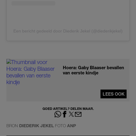
Een bericht gedeeld door Diederik Jekel (@diederikjekel)
Hoera: Gaby Blaaser bevallen
van eerste kindje
LEES OOK
GOED ARTIKEL? DELEN MAAR.
BRON
DIEDERIK JEKEL
FOTO
ANP