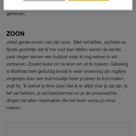
ik een fractie meer jullie pijn juist doordat het ons bespaard is
gebleven.’
ZOON
Jekel geniet enorm van zijn zoon. ‘Met het liefste, zachtste en
fijnste gezichtje dat ik me voor kan stellen waren de eerste
paar dagen samen een bubbel waar ik nog weken in wil
vertoeven. Zoveel leuks om te leren en uit te zoeken. Gelukkig
is Matthias heel geduldig terwijl ik weer onwennig zijn ragfijne
vingertjes door een truimouwtje heen probeer te frommelen’,
zegt hij. ‘Ik beloof je lieve zoon dat ik er altijd voor je zal zijn, je
lief zal hebben, je zal beschermen en je de onverwachte
dingen zal laten meemaken die het leven soms zo mooi
maken.’