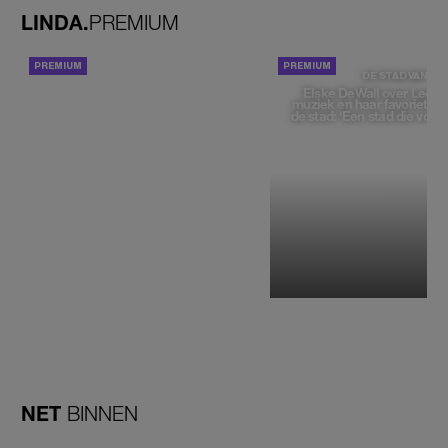
LINDA.
PREMIUM
ACHTERGROND
DE STAD VAN
Elske DeWall over Leeu
muziek en haar favoriete p
de stad: 'Een stad die voelt 
NET
BINNEN