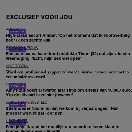
EXCLUSIEF VOOR JOU
AMBER
High-class escort Amber: ‘Op het moment dat ik vooroverbuig
hoor ik een zachte klik’
BEDROGEN VROUW
Een paar uur na haar dood ontdekte Thom (32) dat zijn vriendin
vreemdging: 'Echt, mijn bek viel open'
ADVERTORIAL
Word een professional yapper: zó wordt nieuwe mensen ontmoeten
veel minder awkward
DE ERFENIS
Amy’s zus voert al twintig jaar strijd om erfenis van 10.000 euro:
'Op de uitvaart is ze niet geweest'
LEKKER SAMENGESTELD
Stiefmoeder Naomi is niet welkom bij verjaardagen: 'Hun
moeder wil niet dat ik er ben'
LIEVE HELEEN
Fred (55): 'Ik vind het moeilijk om meerdere keren klaar te
komen tijdens een vrijpartij'