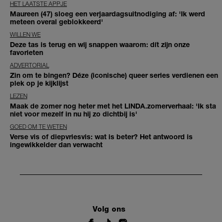
HET LAATSTE APPJE
Maureen (47) sloeg een verjaardagsuitnodiging af: 'Ik werd
meteen overal geblokkeerd'
WILLEN WE
Deze tas is terug en wij snappen waarom: dít zijn onze
favorieten
ADVERTORIAL
Zin om te bingen? Déze (iconische) queer series verdienen een
plek op je kijklijst
LEZEN
Maak de zomer nog heter met het LINDA.zomerverhaal: 'Ik sta
niet voor mezelf in nu hij zo dichtbij is'
GOED OM TE WETEN
Verse vis of diepvriesvis: wat is beter? Het antwoord is
ingewikkelder dan verwacht
Volg ons