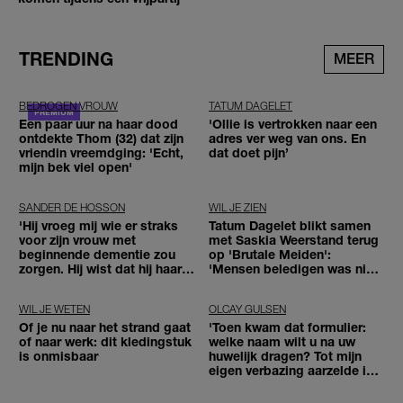
TRENDING
MEER
BEDROGEN VROUW
TATUM DAGELET
Een paar uur na haar dood
'Ollie is vertrokken naar een
ontdekte Thom (32) dat zijn
adres ver weg van ons. En
vriendin vreemdging: 'Echt,
dat doet pijn’
mijn bek viel open'
SANDER DE HOSSON
WIL JE ZIEN
'Hij vroeg mij wie er straks
Tatum Dagelet blikt samen
voor zijn vrouw met
met Saskia Weerstand terug
beginnende dementie zou
op 'Brutale Meiden':
zorgen. Hij wist dat hij haar
'Mensen beledigen was niet
zou moeten loslaten'
leuk meer'
WIL JE WETEN
OLCAY GULSEN
Of je nu naar het strand gaat
'Toen kwam dat formulier:
of naar werk: dit kledingstuk
welke naam wilt u na uw
is onmisbaar
huwelijk dragen? Tot mijn
eigen verbazing aarzelde ik
geen moment'