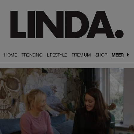
HOME
HOME
TRENDING
TRENDING
LIFESTYLE
LIFESTYLE
PREMIUM
PREMIUM
SHOP
SHOP
MEER