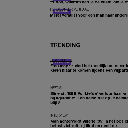
'"Roos, waarom heb je de naam van je ex 
PERSOONLIJK VERHAAL
Merel verhuist voor een man naar andere 
TRENDING
LIEVE HELEEN
Fred (55): 'Ik vind het moeilijk om meerd
keren klaar te komen tijdens een vrijparti
HEFTIG
Eline uit 'B&B Vol Liefde' verloor haar vr
bij liquidatie: 'Een beeld dat op je netvli
blijft'
INTERVIEW
Man achtervolgt Valerie (35) in het bos e
betast zichzelf, zij filmt en deelt de