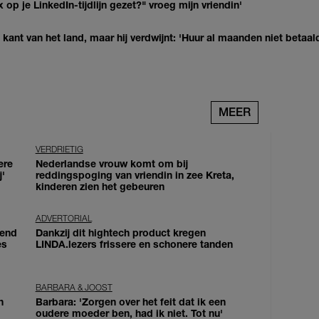
op je LinkedIn-tijdlijn gezet?" vroeg mijn vriendin'
kant van het land, maar hij verdwijnt: 'Huur al maanden niet betaal
MEER
VERDRIETIG
ere
Nederlandse vrouw komt om bij
j'
reddingspoging van vriendin in zee Kreta,
kinderen zien het gebeuren
ADVERTORIAL
iend
Dankzij dit hightech product kregen
es
LINDA.lezers frissere en schonere tanden
BARBARA & JOOST
n
Barbara: 'Zorgen over het feit dat ik een
oudere moeder ben, had ik niet. Tot nu'