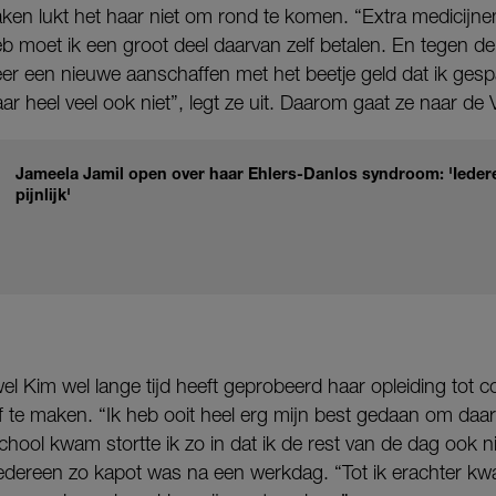
en lukt het haar niet om rond te komen. “Extra medicijnen,
 moet ik een groot deel daarvan zelf betalen. En tegen de 
weer een nieuwe aanschaffen met het beetje geld dat ik gesp
r heel veel ook niet”, legt ze uit. Daarom gaat ze naar de
Jameela Jamil open over haar Ehlers-Danlos syndroom: 'Ieder
pijnlijk'
l Kim wel lange tijd heeft geprobeerd haar opleiding tot 
 te maken. “Ik heb ooit heel erg mijn best gedaan om daar
 school kwam stortte ik zo in dat ik de rest van de dag ook 
iedereen zo kapot was na een werkdag. “Tot ik erachter k