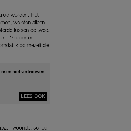
ereid worden. Het
men, we eten alleen
boterde tussen de twee.
kken. Moeder en
omdat ik op mezelf die
mensen niet vertrouwen'
LEES OOK
mezelf woonde, school