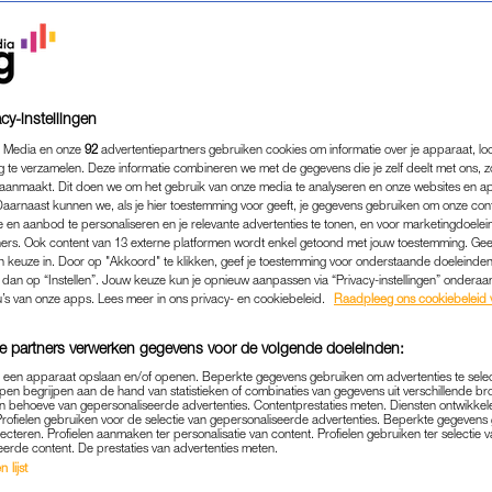
cy-instellingen
 Media en onze
92
advertentiepartners gebruiken cookies om informatie over je apparaat, lo
g te verzamelen. Deze informatie combineren we met de gegevens die je zelf deelt met ons, z
aanmaakt. Dit doen we om het gebruik van onze media te analyseren en onze websites en a
Daarnaast kunnen we, als je hier toestemming voor geeft, je gegevens gebruiken om onze con
 en aanbod te personaliseren en je relevante advertenties te tonen, en voor marketingdoele
ers. Ook content van 13 externe platformen wordt enkel getoond met jouw toestemming. Ge
gen keuze in. Door op "Akkoord" te klikken, geef je toestemming voor onderstaande doeleinden. 
k dan op “Instellen”. Jouw keuze kun je opnieuw aanpassen via “Privacy-instellingen” ondera
MEDIA
|
FRAGMENT GEMIST
u’s van onze apps. Lees meer in ons privacy- en cookiebeleid.
Raadpleeg ons cookiebeleid 
IM (26) HEEFT HET EHLER
e partners verwerken gegevens voor de volgende doeleinden:
OSSYNDROOM EN GAAT NA
p een apparaat opslaan en/of openen. Beperkte gegevens gebruiken om advertenties te sele
ELBANK: ‘KRIJG WELEEN
pen begrijpen aan de hand van statistieken of combinaties van gegevens uit verschillende br
 behoeve van gepersonaliseerde advertenties. Contentprestaties meten. Diensten ontwikkel
REACTIES’
Profielen gebruiken voor de selectie van gepersonaliseerde advertenties. Beperkte gegeven
lecteren. Profielen aanmaken ter personalisatie van content. Profielen gebruiken ter selectie 
eerde content. De prestaties van advertenties meten.
14-01-2024
|
JUJUBE ZEGUERS
 lijst