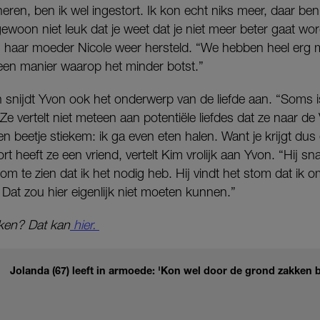
en, ben ik wel ingestort. Ik kon echt niks meer, daar ben i
ewoon niet leuk dat je weet dat je niet meer beter gaat wor
 haar moeder Nicole weer hersteld. “We hebben heel erg 
een manier waarop het minder botst.”
n snijdt Yvon ook het onderwerp van de liefde aan. “Soms is
Ze vertelt niet meteen aan potentiële liefdes dat ze naar d
n beetje stiekem: ik ga even eten halen. Want je krijgt dus
 heeft ze een vriend, vertelt Kim vrolijk aan Yvon. “Hij sna
k om te zien dat ik het nodig heb. Hij vindt het stom dat i
. Dat zou hier eigenlijk niet moeten kunnen.”
ken? Dat kan
hier.
Jolanda (67) leeft in armoede: 'Kon wel door de grond zakken b