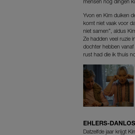
mensen nog dingen kun
Yvon en Kim duiken de
komt niet vaak voor 
niet samen”, aldus Kim
Ze hadden veel ruzie i
dochter hebben vanaf d
rust had die ik thuis n
EHLERS-DANLO
Datzelfde jaar krijgt