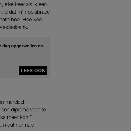
 elke keer als ik een
tijd dat m’n polsbrace
aard heb. Heel veel
 Voedselbank.
e dag opgezwollen en
LEES OOK
commercieel
 een diploma voor te
niks meer kon.”
wam dat normale