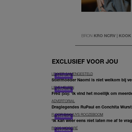
BRON
KRO NCRV | KOOK
EXCLUSIEF VOOR JOU
LEKKER SAMENGESTELD
Stiefmoeder Naomi is niet welkom bij ver
LIEVE HELEEN
Fred (55): 'Ik vind het moeilijk om meerde
ADVERTORIAL
Draglegendes RuPaul en Conchita Wurst
FLOOR BAKHUYS ROOZEBOOM
'Ik kan weer eens niet laten me af te vr
ROOS MOGGRÉ