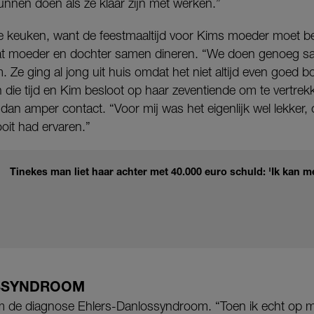
nen doen als ze klaar zijn met werken.”
 keuken, want de feestmaaltijd voor Kims moeder moet b
dat moeder en dochter samen dineren. “We doen genoeg sa
. Ze ging al jong uit huis omdat het niet altijd even goed 
n die tijd en Kim besloot op haar zeventiende om te vertre
an amper contact. “Voor mij was het eigenlijk wel lekker, 
ooit had ervaren.”
Tinekes man liet haar achter met 40.000 euro schuld: 'Ik kan 
SSYNDROOM
 Kim de diagnose Ehlers-Danlossyndroom. “Toen ik echt op 