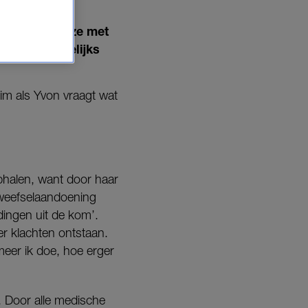
 haar leven
spers
kookt ze met
n tijd nauwelijks
Kim als Yvon vraagt wat
phalen, want door haar
ndweefselaandoening
dingen uit de kom’.
er klachten ontstaan.
meer ik doe, hoe erger
. Door alle medische