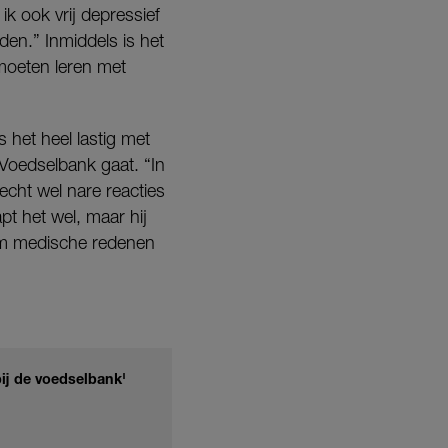
k ook vrij depressief
den.” Inmiddels is het
moeten leren met
 het heel lastig met
e Voedselbank gaat. “In
 echt wel nare reacties
pt het wel, maar hij
k om medische redenen
ij de voedselbank'