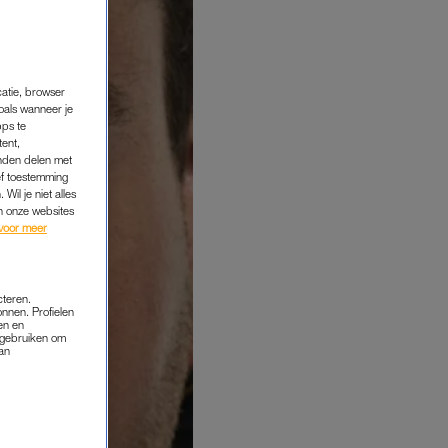
catie, browser
oals wanneer je
pps te
tent,
inden delen met
ef toestemming
Wil je niet alles
an onze websites
voor meer
cteren.
onnen. Profielen
en en
s gebruiken om
van