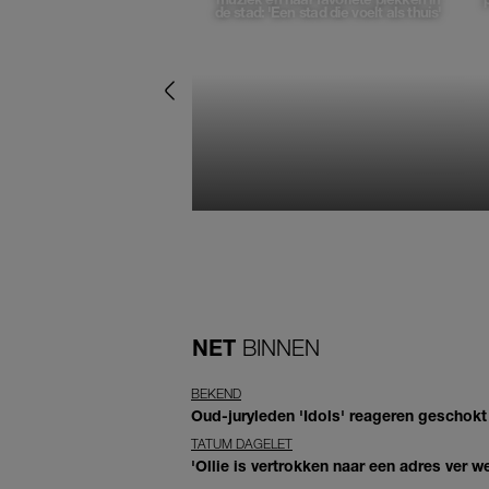
de stad: 'Een stad die voelt als thuis'
NET
BINNEN
BEKEND
Oud-juryleden 'Idols' reageren geschokt
TATUM DAGELET
'Ollie is vertrokken naar een adres ver w