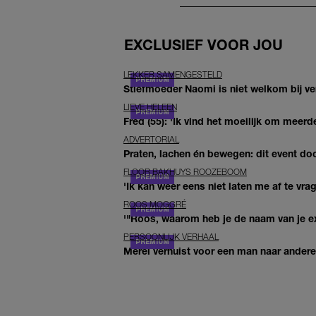
EXCLUSIEF VOOR JOU
LEKKER SAMENGESTELD
Stiefmoeder Naomi is niet welkom bij ver
LIEVE HELEEN
Fred (55): 'Ik vind het moeilijk om meerde
ADVERTORIAL
Praten, lachen én bewegen: dit event door
FLOOR BAKHUYS ROOZEBOOM
'Ik kan weer eens niet laten me af te vr
ROOS MOGGRÉ
'"Roos, waarom heb je de naam van je ex 
PERSOONLIJK VERHAAL
Merel verhuist voor een man naar andere 