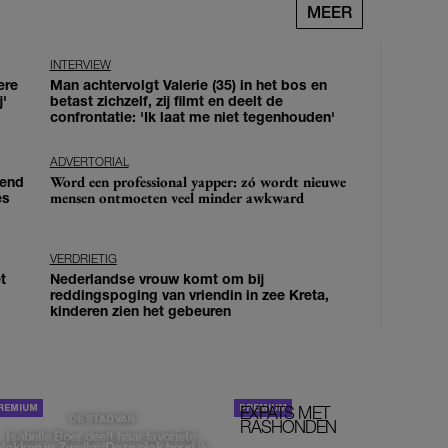
MEER
INTERVIEW
ere
Man achtervolgt Valerie (35) in het bos en
j'
betast zichzelf, zij filmt en deelt de
confrontatie: 'Ik laat me niet tegenhouden'
ADVERTORIAL
Word een professional yapper: zó wordt nieuwe
iend
mensen ontmoeten veel minder awkward
es
VERDRIETIG
t
Nederlandse vrouw komt om bij
reddingspoging van vriendin in zee Kreta,
kinderen zien het gebeuren
EXPATS MET
STOM!
DE STAD VAN
RASHONDEN
Isabelle Boer deelt haar favoriete
plekken in Zwolle: 'Deze plek houd ik