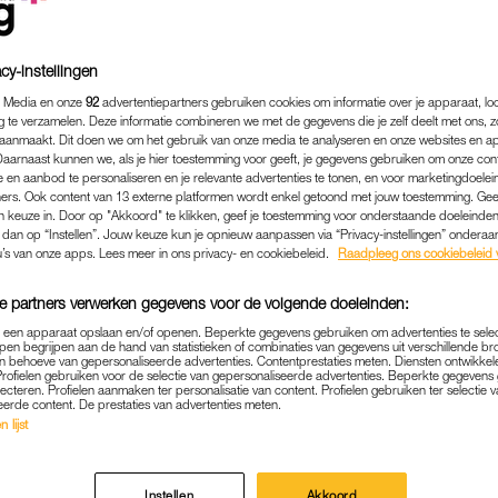
cy-instellingen
 Media en onze
92
advertentiepartners gebruiken cookies om informatie over je apparaat, lo
g te verzamelen. Deze informatie combineren we met de gegevens die je zelf deelt met ons, z
aanmaakt. Dit doen we om het gebruik van onze media te analyseren en onze websites en a
Daarnaast kunnen we, als je hier toestemming voor geeft, je gegevens gebruiken om onze con
 en aanbod te personaliseren en je relevante advertenties te tonen, en voor marketingdoele
ers. Ook content van 13 externe platformen wordt enkel getoond met jouw toestemming. Ge
gen keuze in. Door op "Akkoord" te klikken, geef je toestemming voor onderstaande doeleinden. 
k dan op “Instellen”. Jouw keuze kun je opnieuw aanpassen via “Privacy-instellingen” ondera
u’s van onze apps. Lees meer in ons privacy- en cookiebeleid.
Raadpleeg ons cookiebeleid 
e partners verwerken gegevens voor de volgende doeleinden:
p een apparaat opslaan en/of openen. Beperkte gegevens gebruiken om advertenties te sele
pen begrijpen aan de hand van statistieken of combinaties van gegevens uit verschillende br
 behoeve van gepersonaliseerde advertenties. Contentprestaties meten. Diensten ontwikkel
Profielen gebruiken voor de selectie van gepersonaliseerde advertenties. Beperkte gegeven
lecteren. Profielen aanmaken ter personalisatie van content. Profielen gebruiken ter selectie 
eerde content. De prestaties van advertenties meten.
 lijst
Instellen
Akkoord