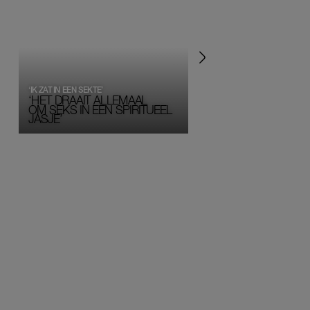
‘IK ZAT IN EEN SEKTE’
‘HET DRAAIT ALLEMAAL
OM SEKS IN EEN SPIRITUEEL 
JASJE’