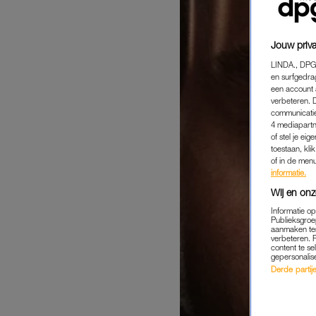
Jouw priva
LINDA., DPG
en surfgedra
een account 
verbeteren. 
communicatie
4 mediapartn
of stel je ei
toestaan, kli
of in de men
informatie.
Wij en onz
Informatie o
Publieksgroe
aanmaken ten
verbeteren. 
content te se
gepersonalis
Derde partijen