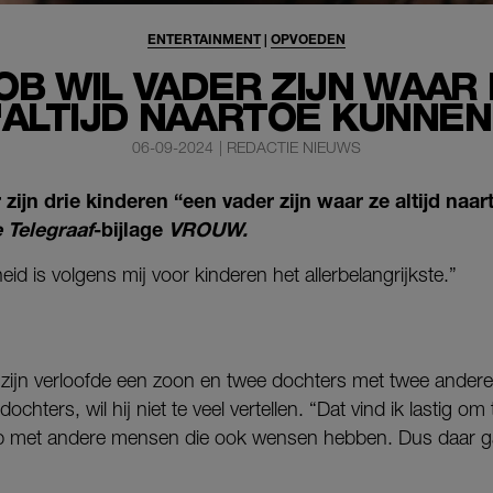
ENTERTAINMENT
|
OPVOEDEN
B WIL VADER ZIJN WAAR
'ALTIJD NAARTOE KUNNEN
06-09-2024
|
REDACTIE NIEUWS
ijn drie kinderen “een vader zijn waar ze altijd naa
 Telegraaf
-bijlage
VROUW.
id is volgens mij voor kinderen het allerbelangrijkste.”
zijn verloofde een zoon en twee dochters met twee ander
 dochters, wil hij niet te veel vertellen. “Dat vind ik lastig 
 met andere mensen die ook wensen hebben. Dus daar ga ik