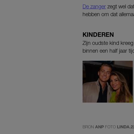
De zanger
zegt wel dat
hebben om dat allemaa
KINDEREN
Zijn oudste kind kree
binnen een half jaar ti
BRON
ANP
FOTO
LINDA.2