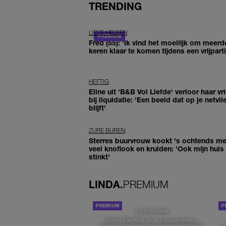
TRENDING
LIEVE HELEEN
Fred (55): 'Ik vind het moeilijk om meerd
keren klaar te komen tijdens een vrijparti
HEFTIG
Eline uit 'B&B Vol Liefde' verloor haar vr
bij liquidatie: 'Een beeld dat op je netvli
blijft'
ZURE BUREN
Sterres buurvrouw kookt 's ochtends me
veel knoflook en kruiden: 'Ook mijn huis
stinkt'
LINDA.
PREMIUM
DE STAD VAN
Elske DeWall over Leeuwarden,
muziek en haar favoriete plekken in