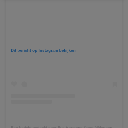
Dit bericht op Instagram bekijken
Een bericht gedeeld door Eva Hermans-Kroot (@longeneeslijk)