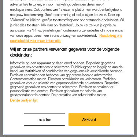
Dit is al de twaalfde soort behandeling die ze krijgt sinds ze in
advertenties te tonen, en voor marketingdoeleinden delen met 4
mediapartners. Ook content van 13 externe platformen wordt enkel getoond
2021 de diagnose longkanker kreeg, aldus Eva. ‘In de
met jouw toestemming. Geef toestemming of stel je eigen keuze in. Door op
tussentijd heb ik nooit pauze gehad van een lange periode en
"Akkoord" te klikken, geef je toestemming voor onderstaande doeleinden. Wil
je niet alles toestaan, klik dan op “Instellen”. Jouw keuze kun je opnieuw
daarom begin het nu denk gewoon zijn tol te eisen. Hoofdpijn,
aanpassen via “Privacy-instellingen” onderaan onze websites of in de menu’s
overgeven, misselijk, veel slapen, futloos, slappe benen,
van onze apps. Lees meer in ons privacy- en cookiebeleid.
Raadpleeg ons
cookiebeleid voor meer informatie.
amper m’n eigen sokken en broek aan kunnen doen,
megasnel overprikkeld, geen eetlust en ga zo maar door. Het
Wij en onze partners verwerken gegevens voor de volgende
doeleinden:
voelt een beetje alsof mijn lichaam gewoon keihard z’n best
doet, maar het opknappen niet lukt.’
Informatie op een apparaat opslaan en/of openen. Beperkte gegevens
gebruiken om advertenties te selecteren. Publieksgroepen begrijpen aan de
hand van statistieken of combinaties van gegevens uit verschillende bronnen.
Profielen aanmaken ten behoeve van gepersonaliseerde advertenties.
Tekst loopt door onder de post.
Contentprestaties meten. Diensten ontwikkelen en verbeteren. Profielen
gebruiken voor de selectie van gepersonaliseerde advertenties. Beperkte
gegevens gebruiken om content te selecteren. Profielen aanmaken ter
personalisatie van content. Profielen gebruiken ter selectie van
gepersonaliseerde content. De prestaties van advertenties meten.
Derde partijen lijst
Instellen
Akkoord