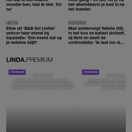
moeder ben, had ik niet. Tot
het allerlekkerst je bed in na
nu'
het feesten
HEFTIG
INTERVIEW
Eline uit 'B&B Vol Liefde'
Man achtervolgt Valerie (35)
verloor haar vriend bij
in het bos en betast zichzelf,
liquidatie: 'Een beeld dat op
zij filmt en deelt de
je netvlies blijft'
confrontatie: 'Ik laat me niet
tegenhouden'
LINDA.
PREMIUM
DE STAD VAN
DE STAD VAN
Elske DeWall over Leeuwarden,
Isabelle Boer deelt haar f
muziek en haar favoriete plekken in
plekken in Zwolle: 'Deze pl
de stad: 'Een stad die voelt als thuis'
graag verborgen'