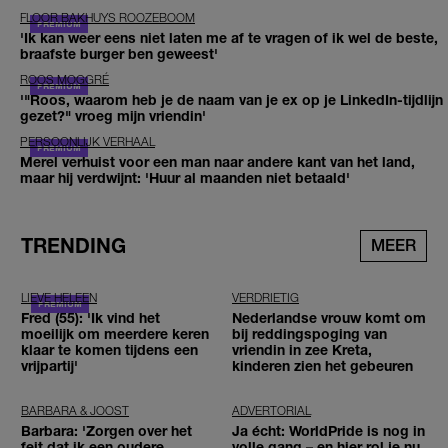
FLOOR BAKHUYS ROOZEBOOM
'Ik kan weer eens niet laten me af te vragen of ik wel de beste,
braafste burger ben geweest'
ROOS MOGGRÉ
'"Roos, waarom heb je de naam van je ex op je LinkedIn-tijdlijn
gezet?" vroeg mijn vriendin'
PERSOONLIJK VERHAAL
Merel verhuist voor een man naar andere kant van het land,
maar hij verdwijnt: 'Huur al maanden niet betaald'
TRENDING
MEER
LIEVE HELEEN
VERDRIETIG
Fred (55): 'Ik vind het
Nederlandse vrouw komt om
moeilijk om meerdere keren
bij reddingspoging van
klaar te komen tijdens een
vriendin in zee Kreta,
vrijpartij'
kinderen zien het gebeuren
BARBARA & JOOST
ADVERTORIAL
Barbara: 'Zorgen over het
Ja écht: WorldPride is nog in
feit dat ik een oudere
volle gang – en hier rol je nu