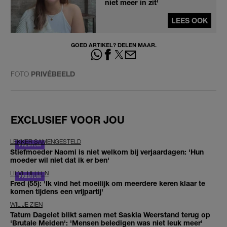
niet meer in zit'
LEES OOK
GOED ARTIKEL? DELEN MAAR.
FOTO
PRIVÉBEELD
EXCLUSIEF VOOR JOU
LEKKER SAMENGESTELD
Stiefmoeder Naomi is niet welkom bij verjaardagen: 'Hun
moeder wil niet dat ik er ben'
LIEVE HELEEN
Fred (55): 'Ik vind het moeilijk om meerdere keren klaar te
komen tijdens een vrijpartij'
WIL JE ZIEN
Tatum Dagelet blikt samen met Saskia Weerstand terug op
'Brutale Meiden': 'Mensen beledigen was niet leuk meer'