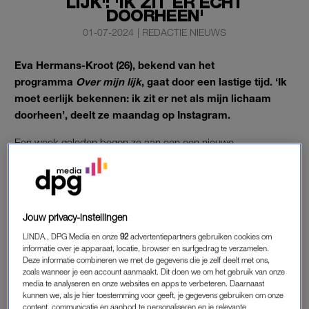
LIJK': 'IK ZIT ER ECHT
DOORHEEN'
01-07-2024
|
REDACTIE NIEUWS
Eva Hermans-Kroot (26), bekend van het
programma
Over mijn lijk
, gaat door een lastige tijd. ‘Ik
moet eerlijk bekennen: ik zit er net als mijn lichaam
doorheen’, deelt ze maandag op Instagram.
Een week geleden begon ze aan een een nieuwe
chemotherapie voor haar ongeneeslijke longkanker.
EVA
Jouw privacy-instellingen
‘De hel is nog niet voorbij’, schrijft Eva bij een foto waarop ze
LINDA., DPG Media en onze
92
advertentiepartners gebruiken cookies om
onder een dekentje op de bank ligt. ‘Toen ik deze nieuwe
informatie over je apparaat, locatie, browser en surfgedrag te verzamelen.
chemocombinatie vorige week maandag startte, had ik goede
Deze informatie combineren we met de gegevens die je zelf deelt met ons,
moed. Ik wist natuurlijk wel van de bijwerkingen, maar hoe het
zoals wanneer je een account aanmaakt. Dit doen we om het gebruik van onze
media te analyseren en onze websites en apps te verbeteren. Daarnaast
nu gaat had ik totaal niet verwacht.’
kunnen we, als je hier toestemming voor geeft, je gegevens gebruiken om onze
content, communicatie en aanbod te personaliseren en je relevante