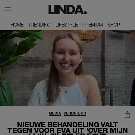
HOME
HOME
TRENDING
TRENDING
LIFESTYLE
LIFESTYLE
PREMIUM
PREMIUM
SHOP
SHOP
MEDIA
|
VERDRIETIG
NIEUWE BEHANDELING VALT
TEGEN VOOR EVA UIT 'OVER MIJN