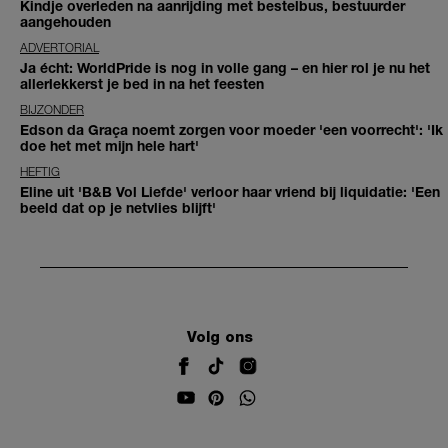
Kindje overleden na aanrijding met bestelbus, bestuurder
aangehouden
ADVERTORIAL
Ja écht: WorldPride is nog in volle gang – en hier rol je nu het
allerlekkerst je bed in na het feesten
BIJZONDER
Edson da Graça noemt zorgen voor moeder 'een voorrecht': 'Ik
doe het met mijn hele hart'
HEFTIG
Eline uit 'B&B Vol Liefde' verloor haar vriend bij liquidatie: 'Een
beeld dat op je netvlies blijft'
Volg ons