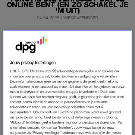
ONLINE BENT (EN ZO SCHAKEL JE
'M UIT)
04-04-2025
|
WIEKE VEENBOER
Misschien heb je het niet door gehad, want het is geen
grote verandering, maar WhatsApp heeft een update
gekregen. En die kan verraden dat jij online bent, ook al
heb je je ‘Laatst gezien’ uitgeschakeld.
Jouw privacy-instellingen
Dit is wat deze nieuw functie inhoudt, en ook hoe je ‘m
LINDA., DPG Media en onze
92
advertentiepartners gebruiken cookies om
uitschakelt.
informatie over je apparaat, locatie, browser en surfgedrag te verzamelen.
Deze informatie combineren we met de gegevens die je zelf deelt met ons,
zoals wanneer je een account aanmaakt. Dit doen we om het gebruik van onze
NIEUWE FUNCTIE WHATSAPP
media te analyseren en onze websites en apps te verbeteren. Daarnaast
kunnen we, als je hier toestemming voor geeft, je gegevens gebruiken om onze
De nieuwe functie laat in groepsgesprekken zien hoeveel
content, communicatie en aanbod te personaliseren en je relevante
advertenties te tonen, en voor marketingdoeleinden delen met 4
mensen er online zijn. Kijk maar eens bij een groepsapp
mediapartners. Ook content van 13 externe platformen wordt enkel getoond
tussen
je chats
; grote kans dat je ziet hoeveel van die groep
met jouw toestemming. Geef toestemming of stel je eigen keuze in. Door op
online zijn nadat je de chat hebt geopend. Toegegeven; je
"Akkoord" te klikken, geef je toestemming voor onderstaande doeleinden. Wil
je niet alles toestaan, klik dan op “Instellen”. Jouw keuze kun je opnieuw
naam staat er niet bij, maar afhankelijk van welke groep het is,
aanpassen via “Privacy-instellingen” onderaan onze websites of in de menu’s