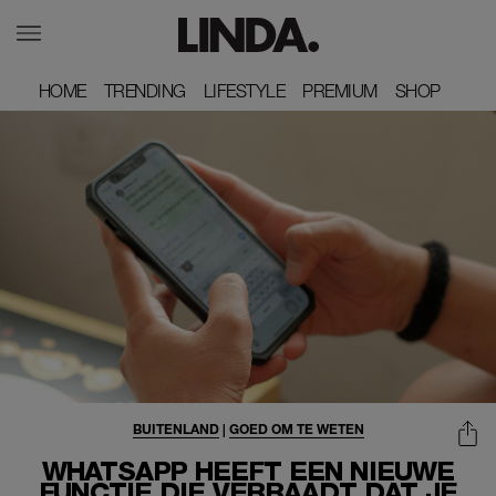
HOME
HOME
TRENDING
TRENDING
LIFESTYLE
LIFESTYLE
PREMIUM
PREMIUM
SHOP
SHOP
BUITENLAND
|
GOED OM TE WETEN
WHATSAPP HEEFT EEN NIEUWE
FUNCTIE DIE VERRAADT DAT JE