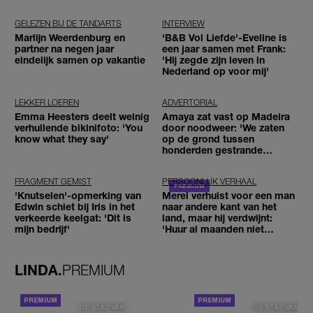
GELEZEN BIJ DE TANDARTS
INTERVIEW
Marlijn Weerdenburg en
'B&B Vol Liefde'-Eveline is
partner na negen jaar
een jaar samen met Frank:
eindelijk samen op vakantie
'Hij zegde zijn leven in
Nederland op voor mij'
LEKKER LOEREN
ADVERTORIAL
Emma Heesters deelt weinig
Amaya zat vast op Madeira
verhullende bikinifoto: 'You
door noodweer: 'We zaten
know what they say'
op de grond tussen
honderden gestrande
reizigers'
FRAGMENT GEMIST
PERSOONLIJK VERHAAL
'Knutselen'-opmerking van
Merel verhuist voor een man
Edwin schiet bij Iris in het
naar andere kant van het
verkeerde keelgat: 'Dit is
land, maar hij verdwijnt:
mijn bedrijf'
'Huur al maanden niet
betaald'
LINDA.
PREMIUM
DE STAD VAN
DE STAD VAN