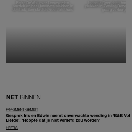
Elske DeWall over Leeuwarden,
Isabelle Boer deelt haar f
muziek en haar favoriete plekken in
plekken in Zwolle: 'Deze pl
de stad: 'Een stad die voelt als thuis'
graag verborgen'
NET
BINNEN
FRAGMENT GEMIST
Gesprek Iris en Edwin neemt onverwachte wending in 'B&B Vol
Liefde': 'Hoopte dat je niet verliefd zou worden'
HEFTIG