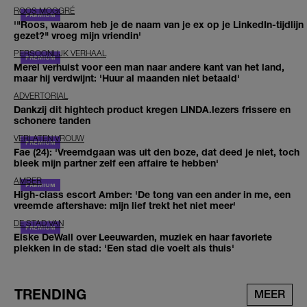
ROOS MOGGRÉ
'"Roos, waarom heb je de naam van je ex op je LinkedIn-tijdlijn
gezet?" vroeg mijn vriendin'
PERSOONLIJK VERHAAL
Merel verhuist voor een man naar andere kant van het land,
maar hij verdwijnt: 'Huur al maanden niet betaald'
ADVERTORIAL
Dankzij dit hightech product kregen LINDA.lezers frissere en
schonere tanden
VERLATEN VROUW
Fae (24): 'Vreemdgaan was uit den boze, dat deed je niet, toch
bleek mijn partner zelf een affaire te hebben'
AMBER
High-class escort Amber: 'De tong van een ander in me, een
vreemde aftershave: mijn lief trekt het niet meer'
DE STAD VAN
Elske DeWall over Leeuwarden, muziek en haar favoriete
plekken in de stad: 'Een stad die voelt als thuis'
TRENDING
MEER