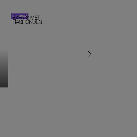
EXPATS MET
STOM!
PERSOONLIJK VERHA
RASHONDEN
MONIQUE KLEMANN