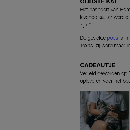
OUDSTE KAT
Het paspoort van Pomp
levende kat ter wereld 
zijn.”
De gevlekte
poes
is in
Texas: zij werd maar li
CADEAUTJE
Verliefd geworden op P
opleveren voor het bee