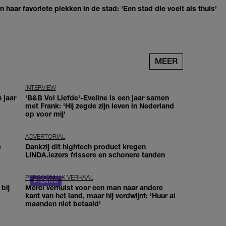
haar favoriete plekken in de stad: 'Een stad die voelt als thuis'
MEER
INTERVIEW
 jaar
'B&B Vol Liefde'-Eveline is een jaar samen
met Frank: 'Hij zegde zijn leven in Nederland
op voor mij'
ADVERTORIAL
e
Dankzij dit hightech product kregen
LINDA.lezers frissere en schonere tanden
PERSOONLIJK VERHAAL
bij
Merel verhuist voor een man naar andere
kant van het land, maar hij verdwijnt: 'Huur al
maanden niet betaald'