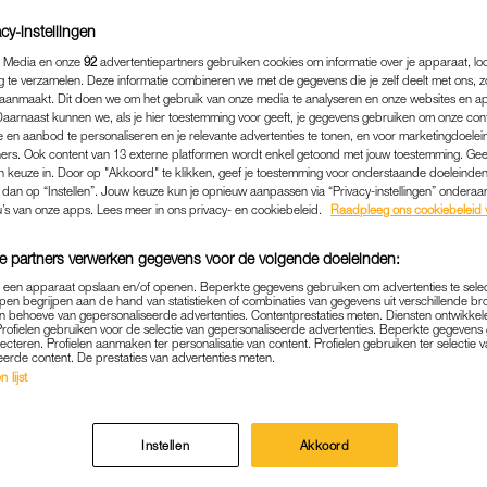
cy-instellingen
 Media en onze
92
advertentiepartners gebruiken cookies om informatie over je apparaat, lo
g te verzamelen. Deze informatie combineren we met de gegevens die je zelf deelt met ons, z
aanmaakt. Dit doen we om het gebruik van onze media te analyseren en onze websites en a
Daarnaast kunnen we, als je hier toestemming voor geeft, je gegevens gebruiken om onze con
 en aanbod te personaliseren en je relevante advertenties te tonen, en voor marketingdoele
ers. Ook content van 13 externe platformen wordt enkel getoond met jouw toestemming. Ge
gen keuze in. Door op "Akkoord" te klikken, geef je toestemming voor onderstaande doeleinden. 
k dan op “Instellen”. Jouw keuze kun je opnieuw aanpassen via “Privacy-instellingen” ondera
u’s van onze apps. Lees meer in ons privacy- en cookiebeleid.
Raadpleeg ons cookiebeleid 
e partners verwerken gegevens voor de volgende doeleinden:
BINNENLAND
|
MOET JE EVEN ZIEN
p een apparaat opslaan en/of openen. Beperkte gegevens gebruiken om advertenties te sele
pen begrijpen aan de hand van statistieken of combinaties van gegevens uit verschillende br
 BAKKIE: POES POMPIDOU U
 behoeve van gepersonaliseerde advertenties. Contentprestaties meten. Diensten ontwikkel
Profielen gebruiken voor de selectie van gepersonaliseerde advertenties. Beperkte gegeven
lecteren. Profielen aanmaken ter personalisatie van content. Profielen gebruiken ter selectie 
ERT HAAR 27E (!) VERJAAR
eerde content. De prestaties van advertenties meten.
 lijst
31-05-2022
|
ROWAN PEPERKAMP
etti bij kattenopvang KatteKUS in het Zeeuwse Sluisk
Instellen
Akkoord
zondag maar liefst 27 jaar oud geworden.