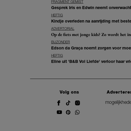
FRAGMENT GEMIST
Gesprek Iris en Edwin neemt onverwachte
HEFTIG
Kindje overleden na aanrijding met bes
ADVERTORIAL
Op de fiets met jonge kids? Zo wordt het in
BIJZONDER
Edson da Graça noemt zorgen voor moeder
HEFTIG
Eline uit 'B&B Vol Liefde' verloor haar vrie
Volg ons
Advertere
mogelijkhed