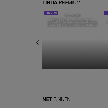
LINDA.
PREMIUM
DE STAD VAN
Elske DeWall over Leeuwarden,
muziek en haar favoriete plekken in
de stad: 'Een stad die voelt als thuis'
NET
BINNEN