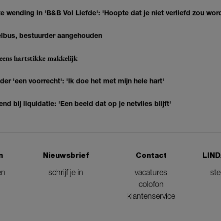
 wending in 'B&B Vol Liefde': 'Hoopte dat je niet verliefd zou wor
telbus, bestuurder aangehouden
eens hartstikke makkelijk
 'een voorrecht': 'Ik doe het met mijn hele hart'
nd bij liquidatie: 'Een beeld dat op je netvlies blijft'
n
Nieuwsbrief
Contact
LIND
en
schrijf je in
vacatures
st
colofon
klantenservice