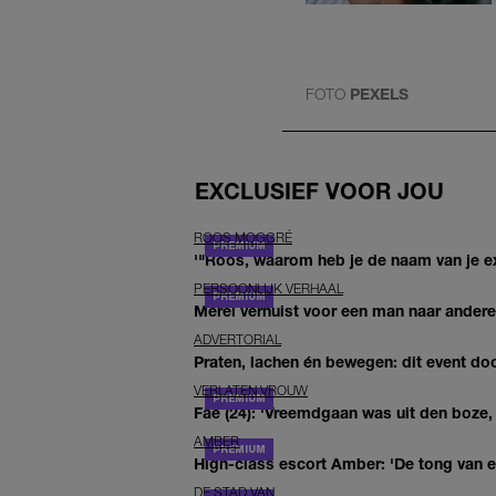
FOTO
PEXELS
EXCLUSIEF VOOR JOU
ROOS MOGGRÉ
'"Roos, waarom heb je de naam van je ex 
PERSOONLIJK VERHAAL
Merel verhuist voor een man naar andere 
ADVERTORIAL
Praten, lachen én bewegen: dit event door
VERLATEN VROUW
Fae (24): 'Vreemdgaan was uit den boze, d
AMBER
High-class escort Amber: 'De tong van ee
DE STAD VAN