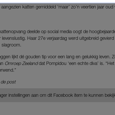
d, aangezien katten gemiddeld ‘maar’ zo’n veertien jaar oud
U
kattenopvang deelde op social media oogt de hoogbejaarde
 levenslustig. Haar 27e verjaardag werd uitgebreid gevierd 
n slagroom.
eggen lijkt dé gouden tip voor een lang en gelukkig leven. Z
aan
Omroep Zeeland
dat Pompidou ‘een echte diva’ is. “Het
erwend.”
 de post
ger instellingen aan om dit Facebook item te kunnen bekij