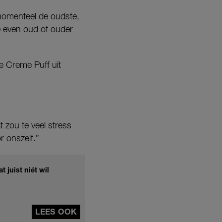
 momenteel de oudste,
ie even oud of ouder
se Creme Puff uit
 zou te veel stress
r onszelf.”
 juist niét wil
LEES OOK