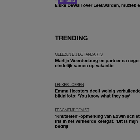
Elske DeWall over Leeuwarden, muziek en 
TRENDING
GELEZEN BIJ DE TANDARTS
Marlijn Weerdenburg en partner na negen
eindelijk samen op vakantie
LEKKER LOEREN
Emma Heesters deelt weinig verhullend
bikinifoto: 'You know what they say'
FRAGMENT GEMIST
'Knutselen'-opmerking van Edwin schiet 
Iris in het verkeerde keelgat: 'Dit is mijn
bedrijf'