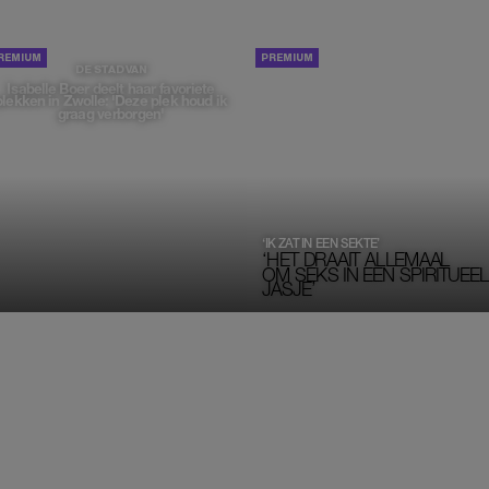
PORTRETTEN
DE STAD VAN
Isabelle Boer deelt haar favoriete
plekken in Zwolle: 'Deze plek houd ik
graag verborgen'
‘IK ZAT IN EEN SEKTE’
‘HET DRAAIT ALLEMAAL
OM SEKS IN EEN SPIRITUEEL 
JASJE’