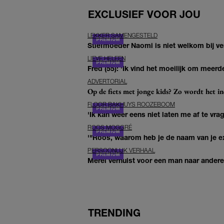
EXCLUSIEF VOOR JOU
LEKKER SAMENGESTELD
Stiefmoeder Naomi is niet welkom bij ver
LIEVE HELEEN
Fred (55): 'Ik vind het moeilijk om meerde
ADVERTORIAL
Op de fiets met jonge kids? Zo wordt het in
FLOOR BAKHUYS ROOZEBOOM
'Ik kan weer eens niet laten me af te vr
ROOS MOGGRÉ
'"Roos, waarom heb je de naam van je ex 
PERSOONLIJK VERHAAL
Merel verhuist voor een man naar andere 
TRENDING