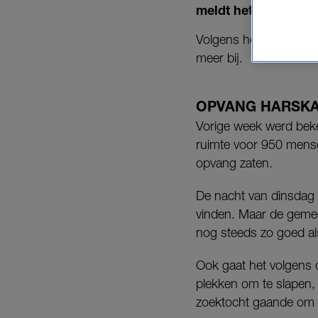
meldt het COA dins
Volgens het Centraal 
meer bij.
OPVANG HARSK
Vorige week werd beke
ruimte voor 950 mens
opvang zaten.
De nacht van dinsdag 
vinden. Maar de geme
nog steeds zo goed als 
Ook gaat het volgens d
plekken om te slapen, 
zoektocht gaande om o