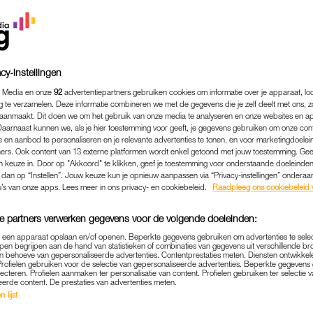
cy-instellingen
 Media en onze
92
advertentiepartners gebruiken cookies om informatie over je apparaat, lo
g te verzamelen. Deze informatie combineren we met de gegevens die je zelf deelt met ons, z
aanmaakt. Dit doen we om het gebruik van onze media te analyseren en onze websites en a
Daarnaast kunnen we, als je hier toestemming voor geeft, je gegevens gebruiken om onze con
 en aanbod te personaliseren en je relevante advertenties te tonen, en voor marketingdoele
ers. Ook content van 13 externe platformen wordt enkel getoond met jouw toestemming. Ge
gen keuze in. Door op "Akkoord" te klikken, geef je toestemming voor onderstaande doeleinden. 
k dan op “Instellen”. Jouw keuze kun je opnieuw aanpassen via “Privacy-instellingen” ondera
BINNENLAND
|
LINDA.
u’s van onze apps. Lees meer in ons privacy- en cookiebeleid.
Raadpleeg ons cookiebeleid 
LE OPVANG HARSKAMP DW
e partners verwerken gegevens voor de volgende doeleinden:
TOCHT NAAR NIEUWE LOC
p een apparaat opslaan en/of openen. Beperkte gegevens gebruiken om advertenties te sele
pen begrijpen aan de hand van statistieken of combinaties van gegevens uit verschillende br
09-03-2022
|
MARIJKE VAN BROEKHOVEN
 behoeve van gepersonaliseerde advertenties. Contentprestaties meten. Diensten ontwikkel
Profielen gebruiken voor de selectie van gepersonaliseerde advertenties. Beperkte gegeven
lecteren. Profielen aanmaken ter personalisatie van content. Profielen gebruiken ter selectie 
eerde content. De prestaties van advertenties meten.
raïners in Harskamp zat in de nacht van maandag o
 lijst
 op noodbedden slapen in ruimtes die daarvoor niet