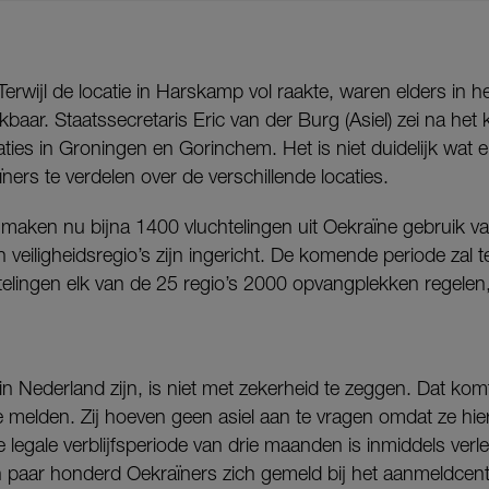
erwijl de locatie in
Harskamp
vol raakte, waren elders in 
aar. Staatssecretaris Eric van der Burg (Asiel) zei na het 
ties in Groningen en Gorinchem. Het is niet duidelijk wat e
ers te verdelen over de verschillende locaties.
maken nu bijna 1400 vluchtelingen uit Oekraïne gebruik v
veiligheidsregio’s zijn ingericht. De komende periode zal t
elingen elk van de 25 regio’s 2000 opvangplekken regelen,
n Nederland zijn, is niet met zekerheid te zeggen. Dat komt
e melden. Zij hoeven geen asiel aan te vragen omdat ze hie
 legale verblijfsperiode van drie maanden is inmiddels verl
paar honderd Oekraïners zich gemeld bij het aanmeldcent