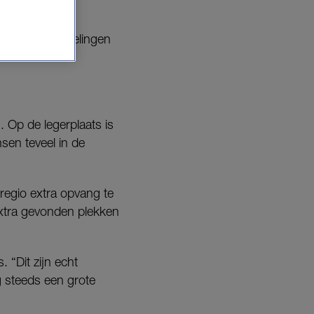
nieuwe vluchtelingen
Op de legerplaats is
en teveel in de
egio extra opvang te
xtra gevonden plekken
 “Dit zijn echt
g steeds een grote