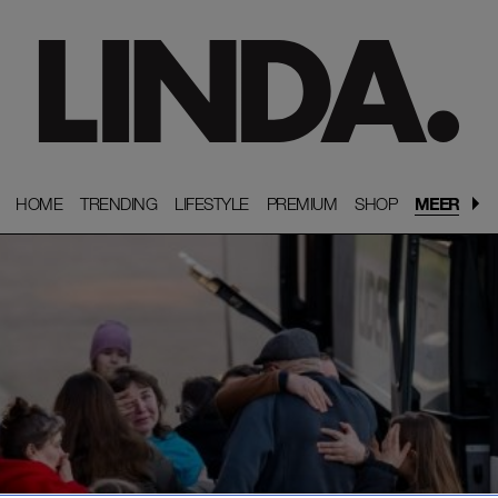
HOME
HOME
TRENDING
TRENDING
LIFESTYLE
LIFESTYLE
PREMIUM
PREMIUM
SHOP
SHOP
MEER