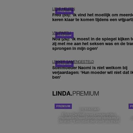
LIEVE HELEEN
Fred (55): 'Ik vind het moeilijk om meerd
keren klaar te komen tijdens een vrijparti
VRIJPARTIJ
Noa (26): 'Ik moest in de spiegel kijken t
zij met me aan het seksen was en de tra
sprongen in mijn ogen'
LEKKER SAMENGESTELD
Stiefmoeder Naomi is niet welkom bij
verjaardagen: 'Hun moeder wil niet dat i
ben'
LINDA.
PREMIUM
DE STAD VAN
Elske DeWall over Leeuwarden,
muziek en haar favoriete plekken in
de stad: 'Een stad die voelt als thuis'