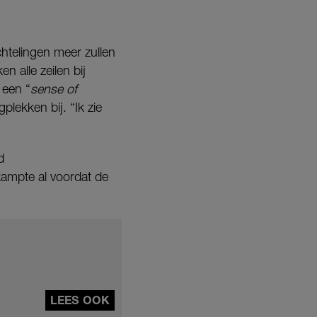
htelingen meer zullen
 alle zeilen bij
 een “
sense of
ekken bij. “Ik zie
d
ampte al voordat de
LEES OOK