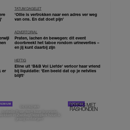
TATUM DAGELET
ere
'Ollie is vertrokken naar een adres ver weg
j'
van ons. En dat doet pijn’
ADVERTORIAL
erwijl
Praten, lachen én bewegen: dit event
nen
doorbreekt het taboe rondom urineverlies –
en jij kunt daarbij zijn
HEFTIG
Eline uit 'B&B Vol Liefde' verloor haar vriend
k er
bij liquidatie: 'Een beeld dat op je netvlies
blijft'
EXPATS MET
STOM!
DE STAD VAN
RASHONDEN
Isabelle Boer deelt haar favoriete
plekken in Zwolle: 'Deze plek houd ik
graag verborgen'